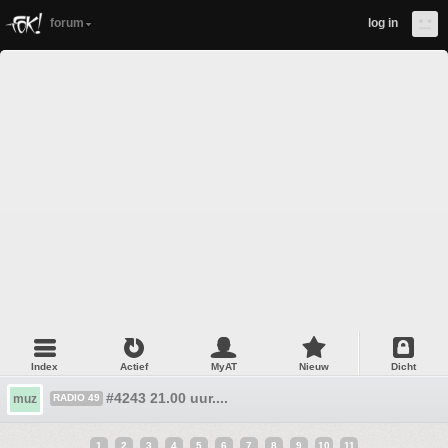
forum
log in
Index
Actief
MyAT
Nieuw
Dicht
#4243 21.00 uur....
muz
RADIO 49
1
2
3
4
5
6
7
8
9
10
11