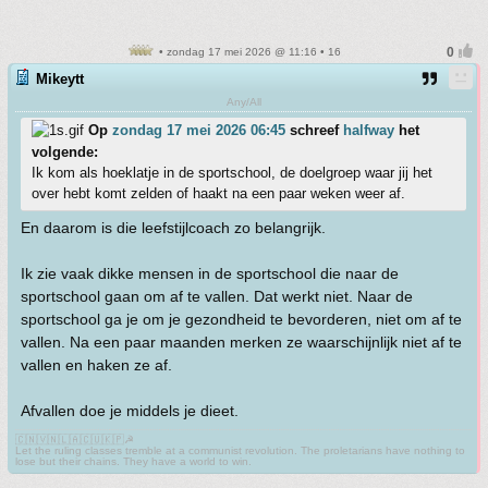
• zondag 17 mei 2026 @ 11:16 • 16
Mikeytt
Any/All
Op
zondag 17 mei 2026 06:45
schreef
halfway
het
volgende:
Ik kom als hoeklatje in de sportschool, de doelgroep waar jij het
over hebt komt zelden of haakt na een paar weken weer af.
En daarom is die leefstijlcoach zo belangrijk.
Ik zie vaak dikke mensen in de sportschool die naar de
sportschool gaan om af te vallen. Dat werkt niet. Naar de
sportschool ga je om je gezondheid te bevorderen, niet om af te
vallen. Na een paar maanden merken ze waarschijnlijk niet af te
vallen en haken ze af.
Afvallen doe je middels je dieet.
🇨🇳🇻🇳🇱🇦🇨🇺🇰🇵☭
Let the ruling classes tremble at a communist revolution. The proletarians have nothing to
lose but their chains. They have a world to win.