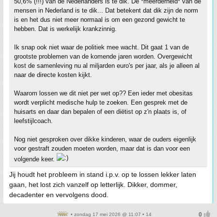
50,6% (!!!) van de Nederlanders is te dik. De *meerderheid* van de
mensen in Nederland is te dik... Dat betekent dat dik zijn de norm
is en het dus niet meer normaal is om een gezond gewicht te
hebben. Dat is werkelijk krankzinnig.
Ik snap ook niet waar de politiek mee wacht. Dit gaat 1 van de
grootste problemen van de komende jaren worden. Overgewicht
kost de samenleving nu al miljarden euro's per jaar, als je alleen al
naar de directe kosten kijkt.
Waarom lossen we dit niet per wet op?? Een ieder met obesitas
wordt verplicht medische hulp te zoeken. Een gesprek met de
huisarts en daar dan bepalen of een diëtist op z'n plaats is, of
leefstijlcoach.
Nog niet gesproken over dikke kinderen, waar de ouders eigenlijk
voor gestraft zouden moeten worden, maar dat is dan voor een
volgende keer.
Jij houdt het probleem in stand i.p.v. op te lossen lekker laten
gaan, het lost zich vanzelf op letterlijk. Dikker, dommer,
decadenter en vervolgens dood.
• zondag 17 mei 2026 @ 11:07 • 14