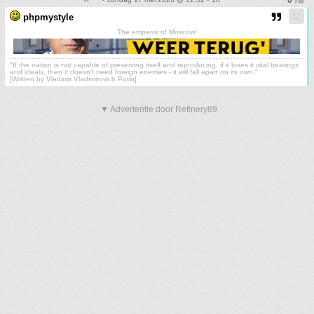
phpmystyle
The emperor of Moscow!
"If the nation is not capable of preserving itself and reproducing, if it loses it vital bearings
and ideals, then it doesn't need foreign enemies - it will fall apart on its own."
[Written by Vladimir Vladimirovich Putin]
▼ Advertentie door Refinery89