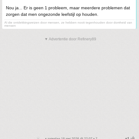
Nou ja... Er is geen 1 probleem, maar meerdere problemen dat
zorgen dat men ongezonde leefstijl op houden.
Al die ontdekkingsreizen door mensen, ze hebben nooit tegenhouden door domheid van
mensen
▼ Advertentie door Refinery89
• zaterdag 16 mei 2026 @ 22:07 • 7