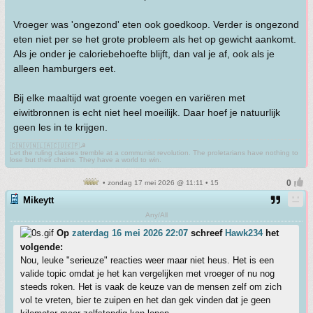
Vroeger was 'ongezond' eten ook goedkoop. Verder is ongezond
eten niet per se het grote probleem als het op gewicht aankomt.
Als je onder je caloriebehoefte blijft, dan val je af, ook als je
alleen hamburgers eet.
Bij elke maaltijd wat groente voegen en variëren met
eiwitbronnen is echt niet heel moeilijk. Daar hoef je natuurlijk
geen les in te krijgen.
🇨🇳🇻🇳🇱🇦🇨🇺🇰🇵☭
Let the ruling classes tremble at a communist revolution. The proletarians have nothing to
lose but their chains. They have a world to win.
• zondag 17 mei 2026 @ 11:11 • 15
Mikeytt
Any/All
Op
zaterdag 16 mei 2026 22:07
schreef
Hawk234
het
volgende:
Nou, leuke "serieuze" reacties weer maar niet heus. Het is een
valide topic omdat je het kan vergelijken met vroeger of nu nog
steeds roken. Het is vaak de keuze van de mensen zelf om zich
vol te vreten, bier te zuipen en het dan gek vinden dat je geen