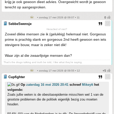
krijg je ook gewoon dieet advies. Overgewicht wordt je gewoon
terecht op aangesproken.
• zondag 17 mei 2026 @ 09:07 • 11
SebbeSwensje
Heraclied of niet?
Zoveel dikke mensen zie ik (gelukkig) helemaal niet. Gorgeous
prime is prachtig slank en gorgeous 2nd heeft gewoon een iets
stevigere bouw, maar is zeker niet dik!
Waar zijn al die zwaarlijvige mensen dan?
That's the drugs talking and truth be told, I like what they're saying.
• zondag 17 mei 2026 @ 09:55 • 12
Cupfighter
Op
zaterdag 16 mei 2026 20:41
schreef
Mikeytt
het
volgende:
Zoals jullie weten is de obesitasepidemie misschien wel 1 van de
grootste problemen die de politiek eigenlijk bezig zou moeten
houden.
50,6% (!!!) van de Nederlanders is te dik. De *meerderheid* van de