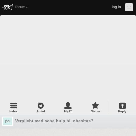
forum
log in
Index
Actief
MyAT
Nieuw
Reply
Verplicht medische hulp bij obesitas?
pol