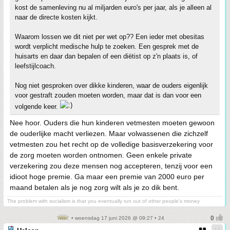
kost de samenleving nu al miljarden euro's per jaar, als je alleen al
naar de directe kosten kijkt.
Waarom lossen we dit niet per wet op?? Een ieder met obesitas
wordt verplicht medische hulp te zoeken. Een gesprek met de
huisarts en daar dan bepalen of een diëtist op z'n plaats is, of
leefstijlcoach.
Nog niet gesproken over dikke kinderen, waar de ouders eigenlijk
voor gestraft zouden moeten worden, maar dat is dan voor een
volgende keer.
Nee hoor. Ouders die hun kinderen vetmesten moeten gewoon
de ouderlijke macht verliezen. Maar volwassenen die zichzelf
vetmesten zou het recht op de volledige basisverzekering voor
de zorg moeten worden ontnomen. Geen enkele private
verzekering zou deze mensen nog accepteren, tenzij voor een
idioot hoge premie. Ga maar een premie van 2000 euro per
maand betalen als je nog zorg wilt als je zo dik bent.
The problem with socialism is that you eventually run out of other people's money
• woensdag 17 juni 2026 @ 09:27 • 24