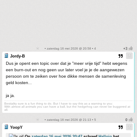
• zaterdag 16 mei 2026 @ 20:58 • 4
Jordy-B
Dus je opent een topic over dat je "meer vrije tijd" hebt wegens
een burn-out en nog geen uur later voel je je de aangewezen
persoon om te zeiken over hoe dikke mensen de samenleving
geld kosten...
ja ja.
Bestiality sure is a fun thing to do. But I have to say this as a warning to you:
With almost all animals you can have a ball, but the hedgehog can never be buggered at
all.
• zaterdag 16 mei 2026 @ 21:13 • 5
YoopY
Op
zaterdag 16 mei 2026 20:47
schreef
Hallojo
het