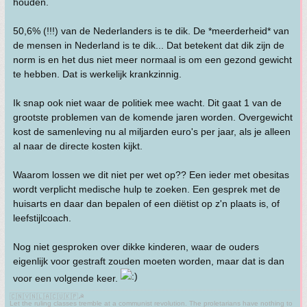
houden.
50,6% (!!!) van de Nederlanders is te dik. De *meerderheid* van
de mensen in Nederland is te dik... Dat betekent dat dik zijn de
norm is en het dus niet meer normaal is om een gezond gewicht
te hebben. Dat is werkelijk krankzinnig.
Ik snap ook niet waar de politiek mee wacht. Dit gaat 1 van de
grootste problemen van de komende jaren worden. Overgewicht
kost de samenleving nu al miljarden euro's per jaar, als je alleen
al naar de directe kosten kijkt.
Waarom lossen we dit niet per wet op?? Een ieder met obesitas
wordt verplicht medische hulp te zoeken. Een gesprek met de
huisarts en daar dan bepalen of een diëtist op z'n plaats is, of
leefstijlcoach.
Nog niet gesproken over dikke kinderen, waar de ouders
eigenlijk voor gestraft zouden moeten worden, maar dat is dan
voor een volgende keer.
🇨🇳🇻🇳🇱🇦🇨🇺🇰🇵☭
Let the ruling classes tremble at a communist revolution. The proletarians have nothing to