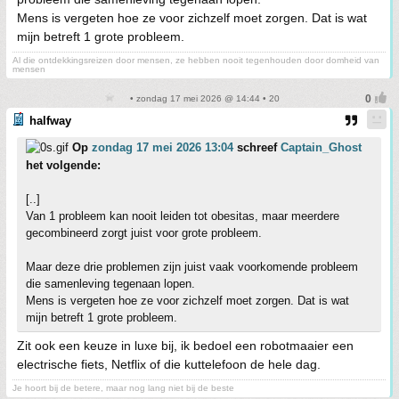
Mens is vergeten hoe ze voor zichzelf moet zorgen. Dat is wat
mijn betreft 1 grote probleem.
Al die ontdekkingsreizen door mensen, ze hebben nooit tegenhouden door domheid van
mensen
• zondag 17 mei 2026 @ 14:44 • 20
halfway
Op
zondag 17 mei 2026 13:04
schreef
Captain_Ghost
het volgende:
[..]
Van 1 probleem kan nooit leiden tot obesitas, maar meerdere
gecombineerd zorgt juist voor grote probleem.
Maar deze drie problemen zijn juist vaak voorkomende probleem
die samenleving tegenaan lopen.
Mens is vergeten hoe ze voor zichzelf moet zorgen. Dat is wat
mijn betreft 1 grote probleem.
Zit ook een keuze in luxe bij, ik bedoel een robotmaaier een
electrische fiets, Netflix of die kuttelefoon de hele dag.
Je hoort bij de betere, maar nog lang niet bij de beste