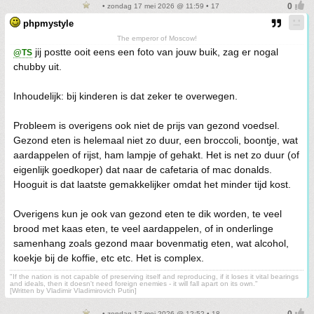
• zondag 17 mei 2026 @ 11:59 • 17
phpmystyle
The emperor of Moscow!
jij postte ooit eens een foto van jouw buik, zag er nogal
@TS
chubby uit.
Inhoudelijk: bij kinderen is dat zeker te overwegen.
Probleem is overigens ook niet de prijs van gezond voedsel.
Gezond eten is helemaal niet zo duur, een broccoli, boontje, wat
aardappelen of rijst, ham lampje of gehakt. Het is net zo duur (of
eigenlijk goedkoper) dat naar de cafetaria of mac donalds.
Hooguit is dat laatste gemakkelijker omdat het minder tijd kost.
Overigens kun je ook van gezond eten te dik worden, te veel
brood met kaas eten, te veel aardappelen, of in onderlinge
samenhang zoals gezond maar bovenmatig eten, wat alcohol,
koekje bij de koffie, etc etc. Het is complex.
"If the nation is not capable of preserving itself and reproducing, if it loses it vital bearings
and ideals, then it doesn't need foreign enemies - it will fall apart on its own."
[Written by Vladimir Vladimirovich Putin]
• zondag 17 mei 2026 @ 12:52 • 18