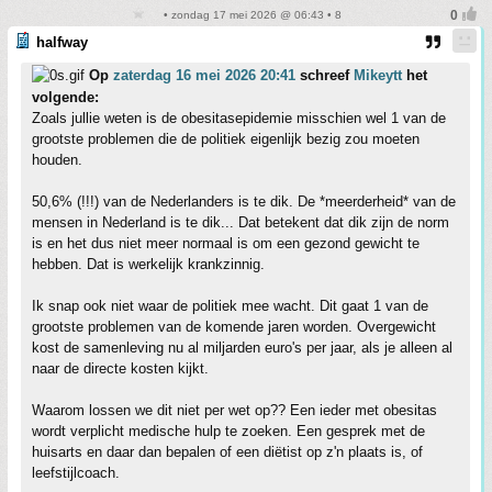
• zondag 17 mei 2026 @ 06:43 • 8
halfway
Op
zaterdag 16 mei 2026 20:41
schreef
Mikeytt
het
volgende:
Zoals jullie weten is de obesitasepidemie misschien wel 1 van de
grootste problemen die de politiek eigenlijk bezig zou moeten
houden.
50,6% (!!!) van de Nederlanders is te dik. De *meerderheid* van de
mensen in Nederland is te dik... Dat betekent dat dik zijn de norm
is en het dus niet meer normaal is om een gezond gewicht te
hebben. Dat is werkelijk krankzinnig.
Ik snap ook niet waar de politiek mee wacht. Dit gaat 1 van de
grootste problemen van de komende jaren worden. Overgewicht
kost de samenleving nu al miljarden euro's per jaar, als je alleen al
naar de directe kosten kijkt.
Waarom lossen we dit niet per wet op?? Een ieder met obesitas
wordt verplicht medische hulp te zoeken. Een gesprek met de
huisarts en daar dan bepalen of een diëtist op z'n plaats is, of
leefstijlcoach.