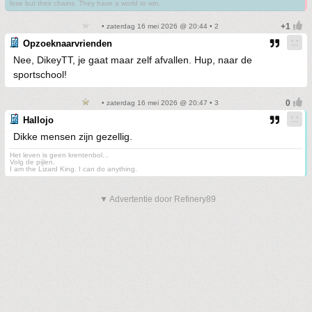
lose but their chains. They have a world to win.
• zaterdag 16 mei 2026 @ 20:44 • 2
Opzoeknaarvrienden
Nee, DikeyTT, je gaat maar zelf afvallen. Hup, naar de
sportschool!
• zaterdag 16 mei 2026 @ 20:47 • 3
Hallojo
Dikke mensen zijn gezellig.
Het leven is geen krentenbol...
Volg de pijlen.
I am the Lizard King. I can do anything.
▼ Advertentie door Refinery89