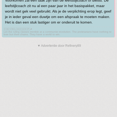
Voorkomen zal een taak zijn van de leeftstijlcoach of diëtist. De
leefstijlcoach zit nu al een paar jaar in het basispakket, maar
wordt niet gek veel gebruikt. Als je de verplichting erop legt, geef
je in ieder geval een duwtje om een afspraak te moeten maken.
Het is dan een stuk lastiger om er onderuit te komen.
🇨🇳🇻🇳🇱🇦🇨🇺🇰🇵☭
Let the ruling classes tremble at a communist revolution. The proletarians have nothing to
lose but their chains. They have a world to win.
▼ Advertentie door Refinery89