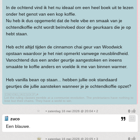
In de ochtend vind ik het nu ideaal om een heel boek uit te lezen
onder het genot van een kop koffie.
Nu heb ik dus opgemerkt dat de hele vibe en smaak van je
ochtendkoffie echt wordt beïnvloed door de geurkaars die je op
hebt staan.
Heb echt altijd tijden de cinnamon chai geur van Woodwick
opstaan waardoor je het niet opmerkt vanwege neusblindheid.
Vanochtend dus een ander geurtje aangestoken en ineens
smaakte te koffie anders en voelde ik me van binnen warmer.
Heb vanilla bean op staan... hebben jullie ook standaard
geurtjes die jullie aansteken wanneer je je ochtendkoffie opzet?
🇨🇳🇻🇳🇱🇦🇨🇺🇰🇵☭
Let the ruling classes tremble at a communist revolution. The proletarians have nothing to
lose but their chains. They have a world to win.
• zaterdag 16 mei 2026 @ 20:04 • 2
zuco
Een blauwe.
• zaterdag 16 mei 2026 @ 20:05 • 3