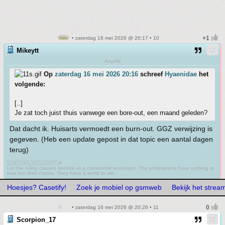
• zaterdag 16 mei 2026 @ 20:17 • 10
Mikeytt
Any/All
Op
zaterdag 16 mei 2026 20:16
schreef
Hyaenidae
het
volgende:
[..]
Je zat toch juist thuis vanwege een bore-out, een maand geleden?
Dat dacht ik. Huisarts vermoedt een burn-out. GGZ verwijzing is
gegeven. (Heb een update gepost in dat topic een aantal dagen
terug)
🇨🇳🇻🇳🇱🇦🇨🇺🇰🇵☭
Let the ruling classes tremble at a communist revolution. The proletarians have nothing to
lose but their chains. They have a world to win.
Hoesjes? Casetify!
Zoek je mobiel op gsmweb
Bekijk het stre
• zaterdag 16 mei 2026 @ 20:26 • 11
Scorpion_17