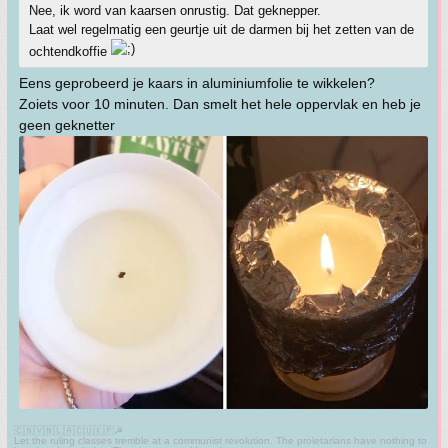
Nee, ik word van kaarsen onrustig. Dat geknepper.
Laat wel regelmatig een geurtje uit de darmen bij het zetten van de
ochtendkoffie
Eens geprobeerd je kaars in aluminiumfolie te wikkelen?
Zoiets voor 10 minuten. Dan smelt het hele oppervlak en heb je
geen geknetter
🇨🇳🇻🇳🇱🇦🇨🇺🇰🇵☭
Let the ruling classes tremble at a communist revolution. The proletarians have nothing to