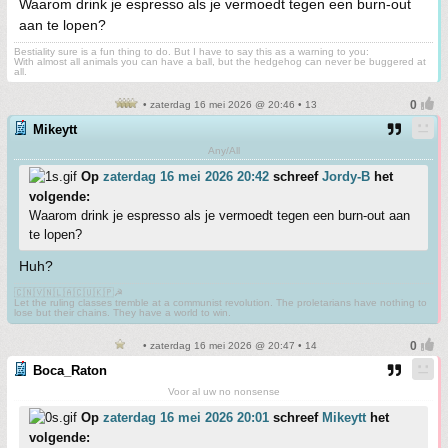
Waarom drink je espresso als je vermoedt tegen een burn-out
aan te lopen?
Bestiality sure is a fun thing to do. But I have to say this as a warning to you:
With almost all animals you can have a ball, but the hedgehog can never be buggered at
all.
• zaterdag 16 mei 2026 @ 20:46 • 13
Mikeytt
Any/All
Op
zaterdag 16 mei 2026 20:42
schreef
Jordy-B
het
volgende:
Waarom drink je espresso als je vermoedt tegen een burn-out aan
te lopen?
Huh?
🇨🇳🇻🇳🇱🇦🇨🇺🇰🇵☭
Let the ruling classes tremble at a communist revolution. The proletarians have nothing to
lose but their chains. They have a world to win.
• zaterdag 16 mei 2026 @ 20:47 • 14
Boca_Raton
Voor al uw no nonsense
Op
zaterdag 16 mei 2026 20:01
schreef
Mikeytt
het
volgende: