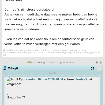
Burn-out's zijn stress-gerelateerd.
Als je nou vermoedt dat je daarmee te maken hebt, dan heb je
toch niet nodig dat je hart een por krijgt van een caffeïnestoot?
Sterker nog, dan zou ik maar rap gaan proberen om je caffeïne-
inname te verminderen.
Even los van dat het waanzin is om de fantastische geur van
verse koffie te willen verbergen met een geurkaars.
Bestiality sure is a fun thing to do. But I have to say this as a warning to you:
With almost all animals you can have a ball, but the hedgehog can never be buggered at
all.
• zaterdag 16 mei 2026 @ 20:55 • 17
Mikeytt
Any/All
Op
zaterdag 16 mei 2026 20:54
schreef
Jordy-B
het
volgende:
[..]
Hoezo ”huh”?