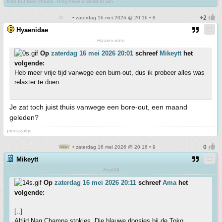
lose but their chains. They have a world to win.
• zaterdag 16 mei 2026 @ 20:16 • 8
Hyaenidae
Haaien-idee
Op
zaterdag 16 mei 2026 20:01
schreef
Mikeytt
het
volgende:
Heb meer vrije tijd vanwege een burn-out, dus ik probeer alles was
relaxter te doen.
Je zat toch juist thuis vanwege een bore-out, een maand
geleden?
pindazakje
• zaterdag 16 mei 2026 @ 20:16 • 9
Mikeytt
Any/All
Op
zaterdag 16 mei 2026 20:11
schreef
Ama
het
volgende:
[..]
Altijd Nag Champa stokjes. Die blauwe doosjes bij de Toko.