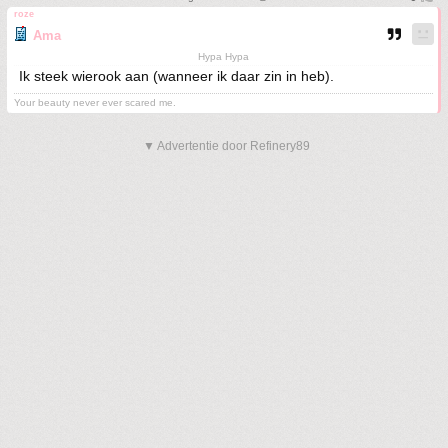
roze
Ama
Hypa Hypa
Ik steek wierook aan (wanneer ik daar zin in heb).
Your beauty never ever scared me.
▼ Advertentie door Refinery89