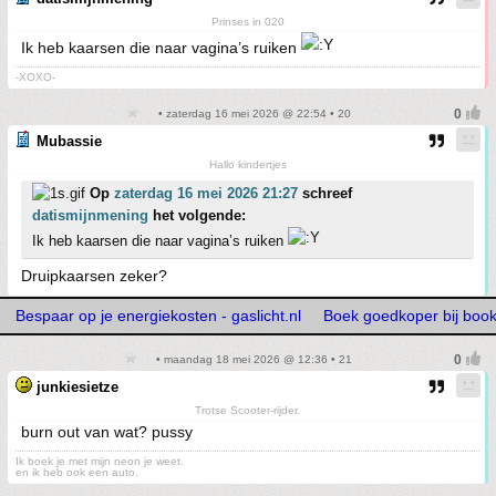
Prinses in 020
Ik heb kaarsen die naar vagina’s ruiken
-XOXO-
• zaterdag 16 mei 2026 @ 22:54 • 20
Mubassie
Hallo kindertjes
Op
zaterdag 16 mei 2026 21:27
schreef
datismijnmening
het volgende:
Ik heb kaarsen die naar vagina’s ruiken
Druipkaarsen zeker?
Bespaar op je energiekosten - gaslicht.nl
Boek goedkoper bij boo
• maandag 18 mei 2026 @ 12:36 • 21
junkiesietze
Trotse Scooter-rijder.
burn out van wat? pussy
Ik boek je met mijn neon je weet.
en ik heb ook een auto.