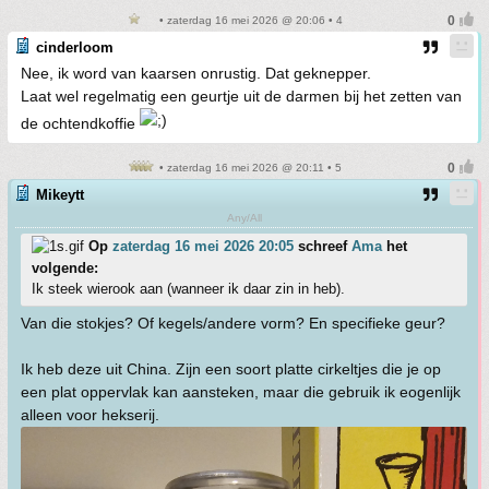
• zaterdag 16 mei 2026 @ 20:06 • 4
cinderloom
Nee, ik word van kaarsen onrustig. Dat geknepper.
Laat wel regelmatig een geurtje uit de darmen bij het zetten van
de ochtendkoffie
• zaterdag 16 mei 2026 @ 20:11 • 5
Mikeytt
Any/All
Op
zaterdag 16 mei 2026 20:05
schreef
Ama
het
volgende:
Ik steek wierook aan (wanneer ik daar zin in heb).
Van die stokjes? Of kegels/andere vorm? En specifieke geur?
Ik heb deze uit China. Zijn een soort platte cirkeltjes die je op
een plat oppervlak kan aansteken, maar die gebruik ik eogenlijk
alleen voor hekserij.