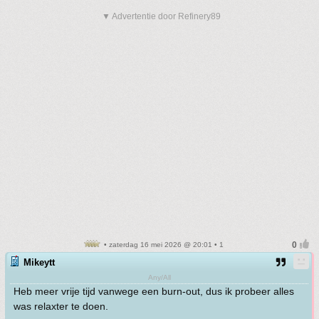
▼ Advertentie door Refinery89
• zaterdag 16 mei 2026 @ 20:01 • 1
Mikeytt
Any/All
Heb meer vrije tijd vanwege een burn-out, dus ik probeer alles
was relaxter te doen.