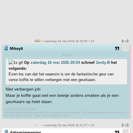
• zaterdag 16 mei 2026 @ 20:56 • 18
Mikeytt
Any/All
Op
zaterdag 16 mei 2026 20:54
schreef
Jordy-B
het
volgende:
Even los van dat het waanzin is om de fantastische geur van
verse koffie te willen verbergen met een geurkaars.
Niet verbergen joh.
Maar je koffie gaat wel een beetje anders smaken als je een
geurkaars op hebt staan.
🇨🇳🇻🇳🇱🇦🇨🇺🇰🇵☭
Let the ruling classes tremble at a communist revolution. The proletarians have nothing to
lose but their chains. They have a world to win.
• zaterdag 16 mei 2026 @ 21:27 • 19
datismijnmening