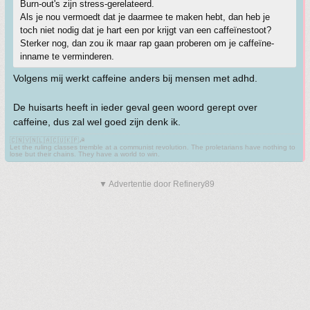
Burn-out's zijn stress-gerelateerd.
Als je nou vermoedt dat je daarmee te maken hebt, dan heb je
toch niet nodig dat je hart een por krijgt van een caffeïnestoot?
Sterker nog, dan zou ik maar rap gaan proberen om je caffeïne-
inname te verminderen.
Volgens mij werkt caffeine anders bij mensen met adhd.
De huisarts heeft in ieder geval geen woord gerept over
caffeine, dus zal wel goed zijn denk ik.
🇨🇳🇻🇳🇱🇦🇨🇺🇰🇵☭
Let the ruling classes tremble at a communist revolution. The proletarians have nothing to
lose but their chains. They have a world to win.
▼ Advertentie door Refinery89