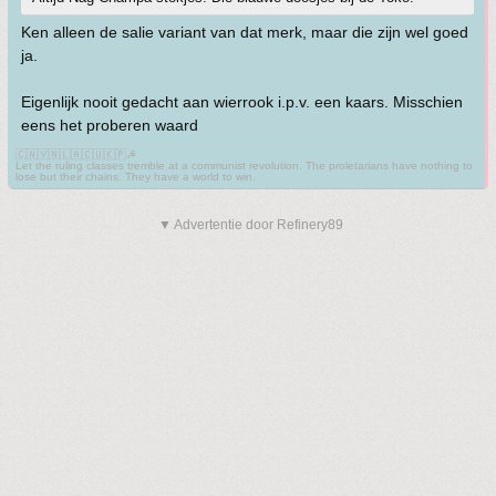
Ken alleen de salie variant van dat merk, maar die zijn wel goed
ja.
Eigenlijk nooit gedacht aan wierrook i.p.v. een kaars. Misschien
eens het proberen waard
🇨🇳🇻🇳🇱🇦🇨🇺🇰🇵☭
Let the ruling classes tremble at a communist revolution. The proletarians have nothing to
lose but their chains. They have a world to win.
▼ Advertentie door Refinery89