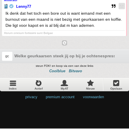
Moderator
Lenny77
Ik denk dat het toch een bore out is want iemand met een
burnout van een maand is niet bezig met geurkaarsen en koffie.
Die ligt voor kapot en is al blij dat m kan ademen.
Horum omnium fortissimi sunt Belgae
Welke geurkaarsen steek jij op bij je ochtenespresso?
gc
steun FOK! en koop via een van deze links
Coolblue
Bitvavo
Index
Actief
MyAT
Nieuw
Opslaan
privacy
•
premium account
•
voorwaarden