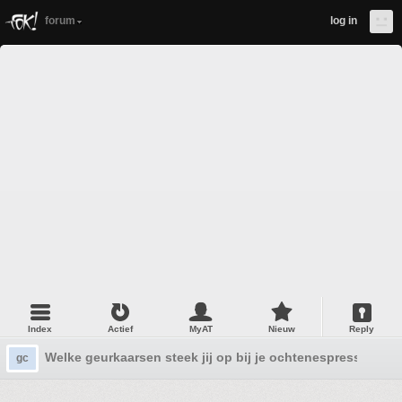
forum
log in
Index
Actief
MyAT
Nieuw
Reply
Welke geurkaarsen steek jij op bij je ochtenespresso?
gc