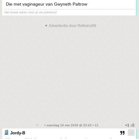
Die met vaginageur van Gwyneth Paltrow
Het beste adres voor al uw primeurs!
▼ Advertentie door Refinery89
• zaterdag 16 mei 2026 @ 20:42 • 12
Jordy-B