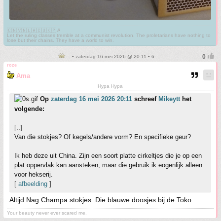
🇨🇳🇻🇳🇱🇦🇨🇺🇰🇵☭
Let the ruling classes tremble at a communist revolution. The proletarians have nothing to
lose but their chains. They have a world to win.
• zaterdag 16 mei 2026 @ 20:11 • 6
roze
Ama
Hypa Hypa
Op
zaterdag 16 mei 2026 20:11
schreef
Mikeytt
het
volgende:
[..]
Van die stokjes? Of kegels/andere vorm? En specifieke geur?
Ik heb deze uit China. Zijn een soort platte cirkeltjes die je op een
plat oppervlak kan aansteken, maar die gebruik ik eogenlijk alleen
voor hekserij.
[
afbeelding
]
Altijd Nag Champa stokjes. Die blauwe doosjes bij de Toko.
Your beauty never ever scared me.