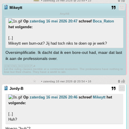
• zaterdag 16 mei 2026 @ 20:49 • 15
Mikeytt
Any/All
Op
zaterdag 16 mei 2026 20:47
schreef
Boca_Raton
het volgende:
[..]
Mikeytt een burn-out? Jij had toch niks te doen op je werk?
Oversimplificatie. Ik dacht dat ik een bore-out had, maar dat last
ik aan de professionals over.
🇨🇳🇻🇳🇱🇦🇨🇺🇰🇵☭
Let the ruling classes tremble at a communist revolution. The proletarians have nothing to
lose but their chains. They have a world to win.
• zaterdag 16 mei 2026 @ 20:54 • 16
Jordy-B
Op
zaterdag 16 mei 2026 20:46
schreef
Mikeytt
het
volgende:
[..]
Huh?
Hoezo ”huh”?