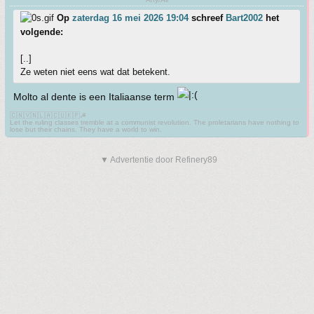
Op
zaterdag 16 mei 2026 19:04
schreef
Bart2002
het
volgende:
[..]
Ze weten niet eens wat dat betekent.
Molto al dente is een Italiaanse term
🇨🇳🇻🇳🇱🇦🇨🇺🇰🇵☭
Let the ruling classes tremble at a communist revolution. The proletarians have nothing to
lose but their chains. They have a world to win.
▼ Advertentie door Refinery89