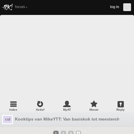
forum
log in
Index
Actief
MyAT
Nieuw
Reply
Kooktips van MikeYTT: Van basiskok tot meesterchef
cul
1
2
3