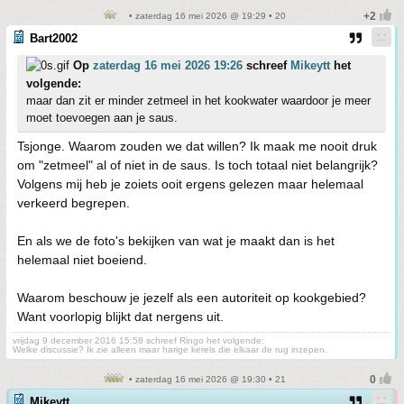
• zaterdag 16 mei 2026 @ 19:29 • 20
Bart2002
Op
zaterdag 16 mei 2026 19:26
schreef
Mikeytt
het
volgende:
maar dan zit er minder zetmeel in het kookwater waardoor je meer
moet toevoegen aan je saus.
Tsjonge. Waarom zouden we dat willen? Ik maak me nooit druk
om "zetmeel" al of niet in de saus. Is toch totaal niet belangrijk?
Volgens mij heb je zoiets ooit ergens gelezen maar helemaal
verkeerd begrepen.
En als we de foto's bekijken van wat je maakt dan is het
helemaal niet boeiend.
Waarom beschouw je jezelf als een autoriteit op kookgebied?
Want voorlopig blijkt dat nergens uit.
vrijdag 9 december 2016 15:58 schreef Ringo het volgende:
Welke discussie? Ik zie alleen maar harige kerels die elkaar de rug inzepen.
• zaterdag 16 mei 2026 @ 19:30 • 21
Mikeytt