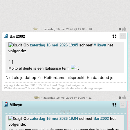
• zaterdag 16 mei 2026 @ 19:06 • 10
Bart2002
Op
zaterdag 16 mei 2026 19:05
schreef
Mikeytt
het
volgende:
[..]
Molto al dente is een Italiaanse term
Niet als je dat op z'n Rotterdams uitspreekt. En dat deed je.
vrijdag 9 december 2016 15:58 schreef Ringo het volgende:
Welke discussie? Ik zie alleen maar harige kerels die elkaar de rug inzepen.
• zaterdag 16 mei 2026 @ 19:08 • 11
Mikeytt
Any/All
Op
zaterdag 16 mei 2026 19:04
schreef
Bart2002
het
volgende:
als je het nog een tijd in de saus mee laat gaan dan is het toch zo