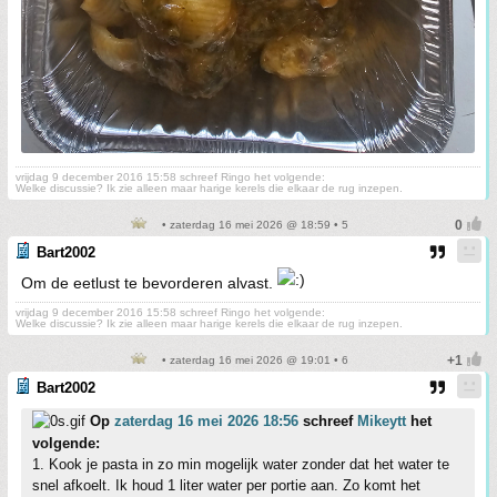
vrijdag 9 december 2016 15:58 schreef Ringo het volgende:
Welke discussie? Ik zie alleen maar harige kerels die elkaar de rug inzepen.
• zaterdag 16 mei 2026 @ 18:59 • 5
Bart2002
Om de eetlust te bevorderen alvast.
vrijdag 9 december 2016 15:58 schreef Ringo het volgende:
Welke discussie? Ik zie alleen maar harige kerels die elkaar de rug inzepen.
• zaterdag 16 mei 2026 @ 19:01 • 6
Bart2002
Op
zaterdag 16 mei 2026 18:56
schreef
Mikeytt
het
volgende:
1. Kook je pasta in zo min mogelijk water zonder dat het water te
snel afkoelt. Ik houd 1 liter water per portie aan. Zo komt het