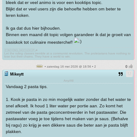
bleek dat er veel animo is voor een kooktips topic.
Blijkt dat er veel users zijn die behoefte hebben om beter te
leren koken.
Ik ga dat dus hier bijhouden.
Binnen een maand dit topic volgen garandeer ik dat je groeit van
basiskok tot culinaire meesterchef!
🇨🇳🇻🇳🇱🇦🇨🇺🇰🇵☭
Let the ruling classes tremble at a communist revolution. The proletarians have nothing to
lose but their chains. They have a world to win.
• zaterdag 16 mei 2026 @ 18:56 • 2
Mikeytt
Any/All
Vandaag 2 pasta tips.
1. Kook je pasta in zo min mogelijk water zonder dat het water te
snel afkoelt. Ik houd 1 liter water per portie aan. Zo komt het
zetmeel van de pasta geconcentreerder in het pastawater. Die
pastawater voeg je toe tijdens het maken van je saus. (Behalve
bij ragu) zo krijg je een dikkere saus die beter aan je pasta blijft
plakken.