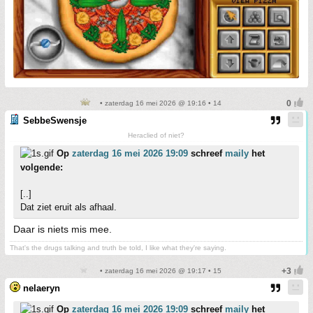
• zaterdag 16 mei 2026 @ 19:16 • 14
SebbeSwensje
Heraclied of niet?
Op
zaterdag 16 mei 2026 19:09
schreef
maily
het
volgende:
[..]
Dat ziet eruit als afhaal.
Daar is niets mis mee.
That's the drugs talking and truth be told, I like what they're saying.
• zaterdag 16 mei 2026 @ 19:17 • 15
nelaeryn
Op
zaterdag 16 mei 2026 19:09
schreef
maily
het