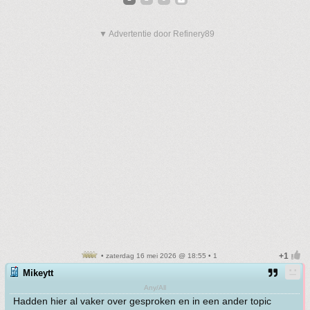
▼ Advertentie door Refinery89
• zaterdag 16 mei 2026 @ 18:55 • 1
Mikeytt
Any/All
Hadden hier al vaker over gesproken en in een ander topic