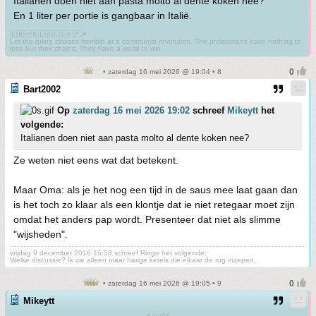
Italianen doen niet aan pasta molto al dente koken nee?
En 1 liter per portie is gangbaar in Italië.
🇨🇳🇻🇳🇱🇦🇨🇺🇰🇵☭
Let the ruling classes tremble at a communist revolution. The proletarians have nothing to
lose but their chains. They have a world to win.
• zaterdag 16 mei 2026 @ 19:04 • 8
Bart2002
Op
zaterdag 16 mei 2026 19:02
schreef
Mikeytt
het
volgende:
Italianen doen niet aan pasta molto al dente koken nee?
Ze weten niet eens wat dat betekent.
Maar Oma: als je het nog een tijd in de saus mee laat gaan dan
is het toch zo klaar als een klontje dat ie niet retegaar moet zijn
omdat het anders pap wordt. Presenteer dat niet als slimme
"wijsheden".
vrijdag 9 december 2016 15:58 schreef Ringo het volgende:
Welke discussie? Ik zie alleen maar harige kerels die elkaar de rug inzepen.
• zaterdag 16 mei 2026 @ 19:05 • 9
Mikeytt
Any/All