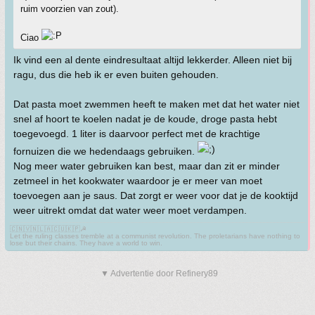
ruim voorzien van zout).
Ciao
Ik vind een al dente eindresultaat altijd lekkerder. Alleen niet bij
ragu, dus die heb ik er even buiten gehouden.
Dat pasta moet zwemmen heeft te maken met dat het water niet
snel af hoort te koelen nadat je de koude, droge pasta hebt
toegevoegd. 1 liter is daarvoor perfect met de krachtige
fornuizen die we hedendaags gebruiken.
Nog meer water gebruiken kan best, maar dan zit er minder
zetmeel in het kookwater waardoor je er meer van moet
toevoegen aan je saus. Dat zorgt er weer voor dat je de kooktijd
weer uitrekt omdat dat water weer moet verdampen.
🇨🇳🇻🇳🇱🇦🇨🇺🇰🇵☭
Let the ruling classes tremble at a communist revolution. The proletarians have nothing to
lose but their chains. They have a world to win.
▼ Advertentie door Refinery89