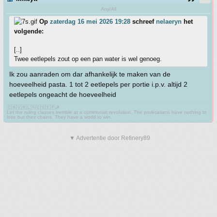
Any/All
Op
zaterdag 16 mei 2026 19:28
schreef
nelaeryn
het
volgende:
[..]
Twee eetlepels zout op een pan water is wel genoeg.
Ik zou aanraden om dar afhankelijk te maken van de
hoeveelheid pasta. 1 tot 2 eetlepels per portie i.p.v. altijd 2
eetlepels ongeacht de hoeveelheid
🇨🇳🇻🇳🇱🇦🇨🇺🇰🇵☭
Let the ruling classes tremble at a communist revolution. The proletarians have nothing to
lose but their chains. They have a world to win.
▼ Advertentie door Refinery89