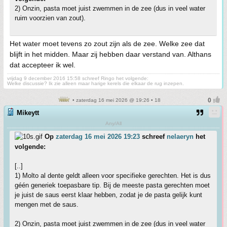
2) Onzin, pasta moet juist zwemmen in de zee (dus in veel water
ruim voorzien van zout).
Het water moet tevens zo zout zijn als de zee. Welke zee dat
blijft in het midden. Maar zij hebben daar verstand van. Althans
dat accepteer ik wel.
vrijdag 9 december 2016 15:58 schreef Ringo het volgende:
Welke discussie? Ik zie alleen maar harige kerels die elkaar de rug inzepen.
• zaterdag 16 mei 2026 @ 19:26 • 18
Mikeytt
Any/All
Op
zaterdag 16 mei 2026 19:23
schreef
nelaeryn
het
volgende:
[..]
1) Molto al dente geldt alleen voor specifieke gerechten. Het is dus
géén generiek toepasbare tip. Bij de meeste pasta gerechten moet
je juist de saus eerst klaar hebben, zodat je de pasta gelijk kunt
mengen met de saus.
2) Onzin, pasta moet juist zwemmen in de zee (dus in veel water