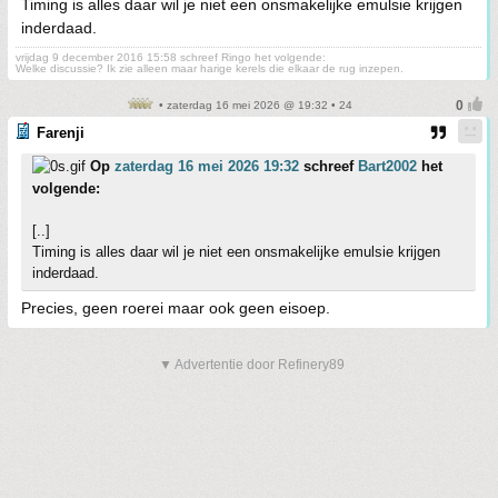
Timing is alles daar wil je niet een onsmakelijke emulsie krijgen
inderdaad.
vrijdag 9 december 2016 15:58 schreef Ringo het volgende:
Welke discussie? Ik zie alleen maar harige kerels die elkaar de rug inzepen.
• zaterdag 16 mei 2026 @ 19:32 • 24
Farenji
Op
zaterdag 16 mei 2026 19:32
schreef
Bart2002
het
volgende:
[..]
Timing is alles daar wil je niet een onsmakelijke emulsie krijgen
inderdaad.
Precies, geen roerei maar ook geen eisoep.
▼ Advertentie door Refinery89