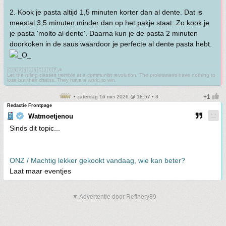
2. Kook je pasta altijd 1,5 minuten korter dan al dente. Dat is
meestal 3,5 minuten minder dan op het pakje staat. Zo kook je
je pasta 'molto al dente'. Daarna kun je de pasta 2 minuten
doorkoken in de saus waardoor je perfecte al dente pasta hebt.
🇨🇳🇻🇳🇱🇦🇨🇺🇰🇵☭
Let the ruling classes tremble at a communist revolution. The proletarians have nothing to
lose but their chains. They have a world to win.
• zaterdag 16 mei 2026 @ 18:57 • 3
Redactie Frontpage
Watmoetjenou
Sinds dit topic...
ONZ / Machtig lekker gekookt vandaag, wie kan beter?
Laat maar eventjes
▼ Advertentie door Refinery89