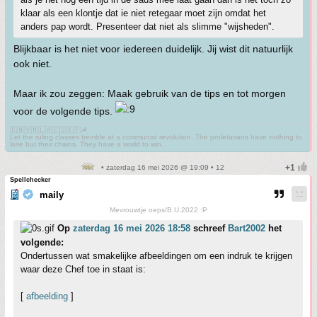
klaar als een klontje dat ie niet retegaar moet zijn omdat het
anders pap wordt. Presenteer dat niet als slimme "wijsheden".
Blijkbaar is het niet voor iedereen duidelijk. Jij wist dit natuurlijk
ook niet.
Maar ik zou zeggen: Maak gebruik van de tips en tot morgen
voor de volgende tips.
🇨🇳🇻🇳🇱🇦🇨🇺🇰🇵☭
Let the ruling classes tremble at a communist revolution. The proletarians have nothing to
lose but their chains. They have a world to win.
• zaterdag 16 mei 2026 @ 19:09 • 12
Spellchecker
maily
Mevrouwtje oeps/B.U.2022 :P
Op
zaterdag 16 mei 2026 18:58
schreef
Bart2002
het
volgende:
Ondertussen wat smakelijke afbeeldingen om een indruk te krijgen
waar deze Chef toe in staat is:
[
afbeelding
]