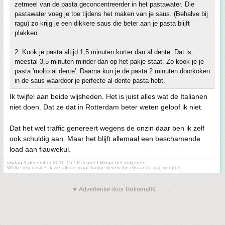
zetmeel van de pasta geconcentreerder in het pastawater. Die
pastawater voeg je toe tijdens het maken van je saus. (Behalve bij
ragu) zo krijg je een dikkere saus die beter aan je pasta blijft
plakken.
2. Kook je pasta altijd 1,5 minuten korter dan al dente. Dat is
meestal 3,5 minuten minder dan op het pakje staat. Zo kook je je
pasta 'molto al dente'. Daarna kun je de pasta 2 minuten doorkoken
in de saus waardoor je perfecte al dente pasta hebt.
Ik twijfel aan beide wijsheden. Het is juist alles wat de Italianen
niet doen. Dat ze dat in Rotterdam beter weten geloof ik niet.
Dat het wel traffic genereert wegens de onzin daar ben ik zelf
ook schuldig aan. Maar het blijft allemaal een beschamende
load aan flauwekul.
vrijdag 9 december 2016 15:58 schreef Ringo het volgende:
Welke discussie? Ik zie alleen maar harige kerels die elkaar de rug inzepen.
▼ Advertentie door Refinery89