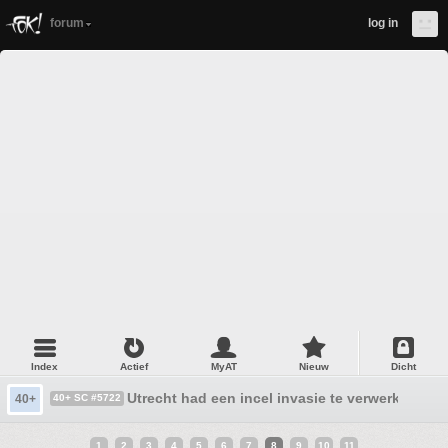
forum
log in
Index
Actief
MyAT
Nieuw
Dicht
Utrecht had een incel invasie te verwerken!!
40+
40+ SC #5722
1
2
3
4
5
6
7
8
9
10
11