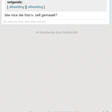
volgende:
[
afbeelding
][
afbeelding
]
btw nice die foto's. zelf gemaakt?
Do what you love, love what you do!
▼ Advertentie door Refinery89