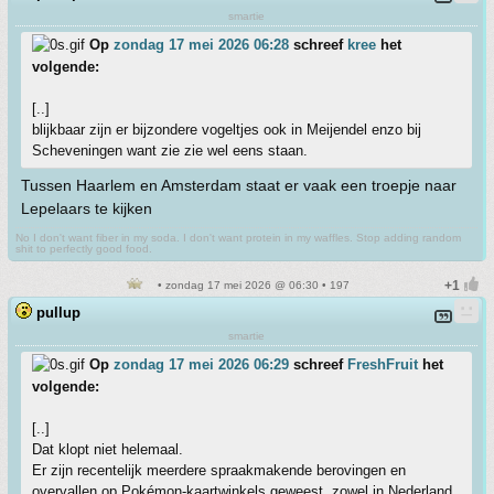
smartie
Op
zondag 17 mei 2026 06:28
schreef
kree
het
volgende:
[..]
blijkbaar zijn er bijzondere vogeltjes ook in Meijendel enzo bij
Scheveningen want zie zie wel eens staan.
Tussen Haarlem en Amsterdam staat er vaak een troepje naar
Lepelaars te kijken
No I don't want fiber in my soda. I don't want protein in my waffles. Stop adding random
shit to perfectly good food.
• zondag 17 mei 2026 @ 06:30 • 197
pullup
smartie
Op
zondag 17 mei 2026 06:29
schreef
FreshFruit
het
volgende:
[..]
Dat klopt niet helemaal.
Er zijn recentelijk meerdere spraakmakende berovingen en
overvallen op Pokémon-kaartwinkels geweest, zowel in Nederland