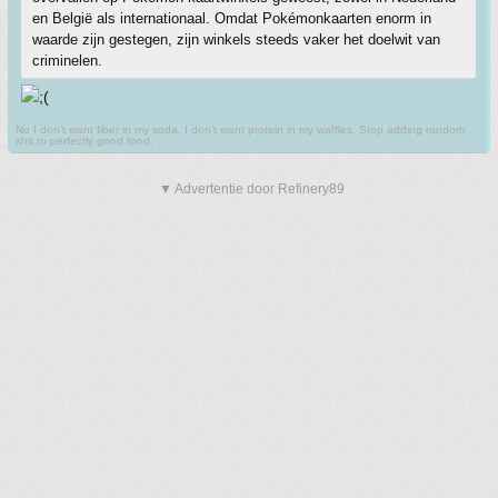
en België als internationaal. Omdat Pokémonkaarten enorm in
waarde zijn gestegen, zijn winkels steeds vaker het doelwit van
criminelen.
No I don't want fiber in my soda. I don't want protein in my waffles. Stop adding random
shit to perfectly good food.
▼ Advertentie door Refinery89