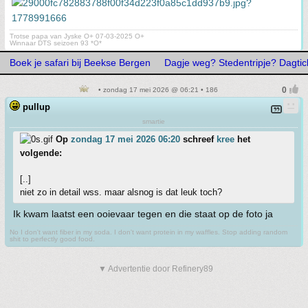
Trotse papa van Jyske O+ 07-03-2025 O+
Winnaar DTS seizoen 93 *O*
Boek je safari bij Beekse Bergen
Dagje weg? Stedentripje? Dagtick
• zondag 17 mei 2026 @ 06:21 • 186
pullup
smartie
Op
zondag 17 mei 2026 06:20
schreef
kree
het
volgende:
[..]
niet zo in detail wss. maar alsnog is dat leuk toch?
Ik kwam laatst een ooievaar tegen en die staat op de foto ja
No I don't want fiber in my soda. I don't want protein in my waffles. Stop adding random
shit to perfectly good food.
▼ Advertentie door Refinery89