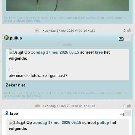
No I don't want fiber in my soda. I don't want protein in my waffles. Stop adding random
shit to perfectly good food.
• zondag 17 mei 2026 @ 06:16 • 180
pullup
smartie
Op
zondag 17 mei 2026 06:15
schreef
kree
het
volgende:
[..]
btw nice die foto's. zelf gemaakt?
Zeker niet
No I don't want fiber in my soda. I don't want protein in my waffles. Stop adding random
shit to perfectly good food.
• zondag 17 mei 2026 @ 06:17 • 181
kree
Op
zondag 17 mei 2026 06:16
schreef
pullup
het
volgende: