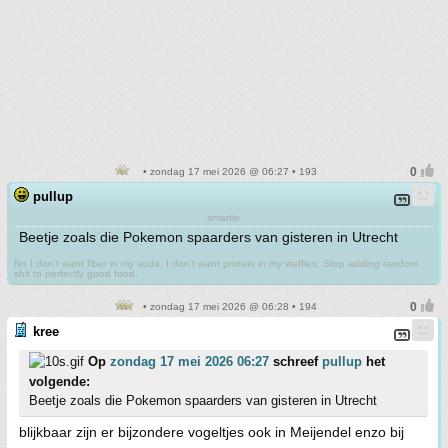
• zondag 17 mei 2026 @ 06:27 • 193
pullup
smartie
Beetje zoals die Pokemon spaarders van gisteren in Utrecht
No I don't want fiber in my soda. I don't want protein in my waffles. Stop adding random
shit to perfectly good food.
• zondag 17 mei 2026 @ 06:28 • 194
kree
Op
zondag 17 mei 2026 06:27
schreef
pullup
het
volgende:
Beetje zoals die Pokemon spaarders van gisteren in Utrecht
blijkbaar zijn er bijzondere vogeltjes ook in Meijendel enzo bij