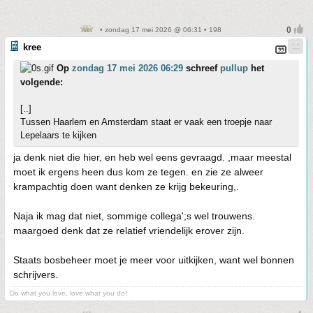
• zondag 17 mei 2026 @ 06:31 • 198
kree
Op
zondag 17 mei 2026 06:29
schreef
pullup
het
volgende:
[..]
Tussen Haarlem en Amsterdam staat er vaak een troepje naar
Lepelaars te kijken
ja denk niet die hier, en heb wel eens gevraagd. ,maar meestal
moet ik ergens heen dus kom ze tegen. en zie ze alweer
krampachtig doen want denken ze krijg bekeuring,.
Naja ik mag dat niet, sommige collega';s wel trouwens.
maargoed denk dat ze relatief vriendelijk erover zijn.
Staats bosbeheer moet je meer voor uitkijken, want wel bonnen
schrijvers.
Do what you love, love what you do!