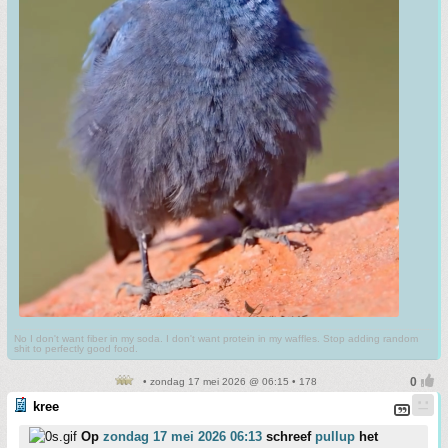
No I don't want fiber in my soda. I don't want protein in my waffles. Stop adding random
shit to perfectly good food.
• zondag 17 mei 2026 @ 06:15 • 178
kree
Op
zondag 17 mei 2026 06:13
schreef
pullup
het