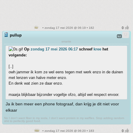
• zondag 17 mei 2026 @ 06:19 • 182
pullup
smartie
Op
zondag 17 mei 2026 06:17
schreef
kree
het
volgende:
[..]
owh jammer ik kom ze wel eens tegen met werk enzo in de duinen
met lenzen van halve meter enzo.
En denk wat zien ze daar enzo.
maarja blijkbaar bijzonder vogeltje ofzo, altijd wel respect ervoor.
Ja ik ben meer een phone fotograaf, dan krijg je dit niet voor
elkaar
No I don't want fiber in my soda. I don't want protein in my waffles. Stop adding random
shit to perfectly good food.
• zondag 17 mei 2026 @ 06:20 • 183