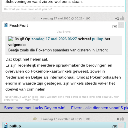
Scheveningen want zie zie wel eens staan.
Do what you love, love what you do!
• zondag 17 mei 2026 @ 06:29 • 195
FreshFruit
Vita Brevis.
Op
zondag 17 mei 2026 06:27
schreef
pullup
het
volgende:
Beetje zoals die Pokemon spaarders van gisteren in Utrecht
Dat klopt niet helemaal.
Er zijn recentelijk meerdere spraakmakende berovingen en
overvallen op Pokémon-kaartwinkels geweest, zowel in
Nederland en België als internationaal. Omdat Pokémonkaarten
enorm in waarde zijn gestegen, zijn winkels steeds vaker het
doelwit van criminelen.
“Never argue with an idiot. They will only bring you down to their level and beat you with
experience.” ― Mark Twain.
Speel mee met Lucky Day en win!
Fiverr - alle diensten vanaf 5 pi
• zondag 17 mei 2026 @ 06:29 • 196
pullup