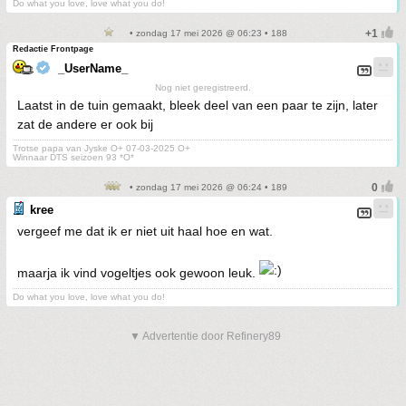
Do what you love, love what you do!
• zondag 17 mei 2026 @ 06:23 • 188
Redactie Frontpage
_UserName_
Nog niet geregistreerd.
Laatst in de tuin gemaakt, bleek deel van een paar te zijn, later
zat de andere er ook bij
Trotse papa van Jyske O+ 07-03-2025 O+
Winnaar DTS seizoen 93 *O*
• zondag 17 mei 2026 @ 06:24 • 189
kree
vergeef me dat ik er niet uit haal hoe en wat.
maarja ik vind vogeltjes ook gewoon leuk.
Do what you love, love what you do!
▼ Advertentie door Refinery89