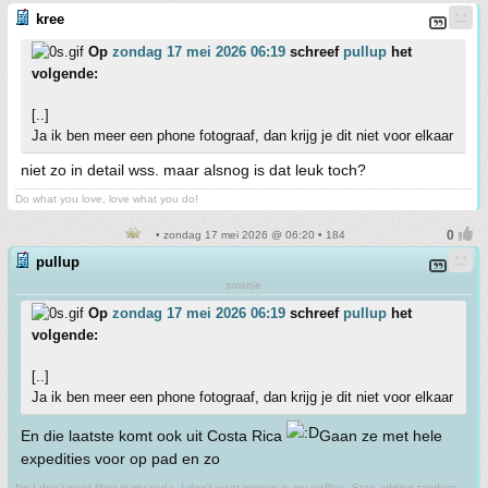
kree
Op
zondag 17 mei 2026 06:19
schreef
pullup
het
volgende:
[..]
Ja ik ben meer een phone fotograaf, dan krijg je dit niet voor elkaar
niet zo in detail wss. maar alsnog is dat leuk toch?
Do what you love, love what you do!
• zondag 17 mei 2026 @ 06:20 • 184
pullup
smartie
Op
zondag 17 mei 2026 06:19
schreef
pullup
het
volgende:
[..]
Ja ik ben meer een phone fotograaf, dan krijg je dit niet voor elkaar
En die laatste komt ook uit Costa Rica
Gaan ze met hele
expedities voor op pad en zo
No I don't want fiber in my soda. I don't want protein in my waffles. Stop adding random