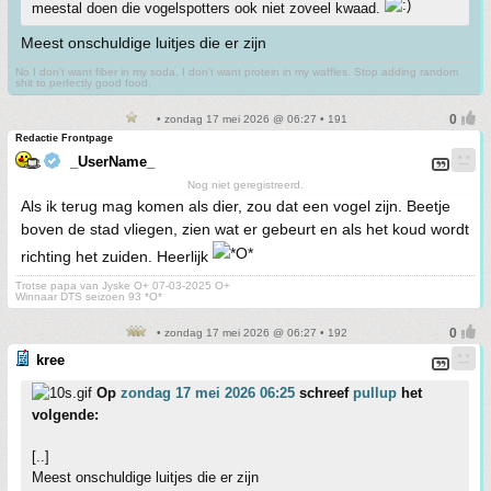
meestal doen die vogelspotters ook niet zoveel kwaad.
Meest onschuldige luitjes die er zijn
No I don't want fiber in my soda. I don't want protein in my waffles. Stop adding random
shit to perfectly good food.
• zondag 17 mei 2026 @ 06:27 • 191
Redactie Frontpage
_UserName_
Nog niet geregistreerd.
Als ik terug mag komen als dier, zou dat een vogel zijn. Beetje
boven de stad vliegen, zien wat er gebeurt en als het koud wordt
richting het zuiden. Heerlijk
Trotse papa van Jyske O+ 07-03-2025 O+
Winnaar DTS seizoen 93 *O*
• zondag 17 mei 2026 @ 06:27 • 192
kree
Op
zondag 17 mei 2026 06:25
schreef
pullup
het
volgende:
[..]
Meest onschuldige luitjes die er zijn