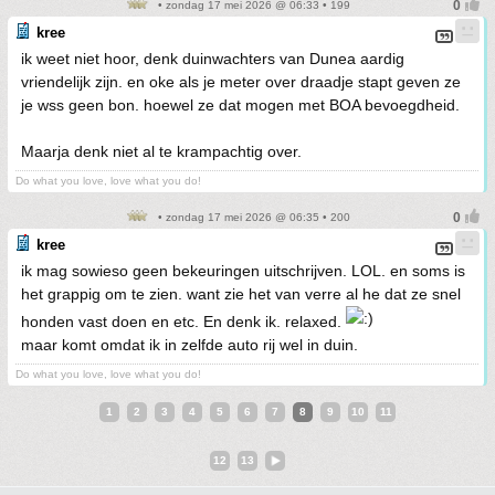
• zondag 17 mei 2026 @ 06:33 • 199
kree
ik weet niet hoor, denk duinwachters van Dunea aardig
vriendelijk zijn. en oke als je meter over draadje stapt geven ze
je wss geen bon. hoewel ze dat mogen met BOA bevoegdheid.
Maarja denk niet al te krampachtig over.
Do what you love, love what you do!
• zondag 17 mei 2026 @ 06:35 • 200
kree
ik mag sowieso geen bekeuringen uitschrijven. LOL. en soms is
het grappig om te zien. want zie het van verre al he dat ze snel
honden vast doen en etc. En denk ik. relaxed.
maar komt omdat ik in zelfde auto rij wel in duin.
Do what you love, love what you do!
1
2
3
4
5
6
7
8
9
10
11
12
13