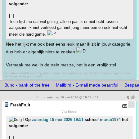
volgende:
[..]
Toch lijkt me dat wel geinig, alleen pas ik er niet echt tussen
aangezien ik niet verkleed ga, niet jong meer ben en ook niet echt
meer die hard game.
Nee het lijkt me ook best eens leuk maar ik zit in jouw categorie
dus heb er eigenlijk niets te zoeken
Vermaak me wel in de trein met ze, het is een vrolijk stel
No I don't want fiber in my soda. I don't want protein in my waffles. Stop adding random
shit to perfectly good food.
Bunq - bank of the free
Mailbird - E-mail made beautiful
Bespaar
• zaterdag 16 mei 2026 @ 19:53 • 61
FreshFruit
Vita Brevis.
Op
zaterdag 16 mei 2026 19:51
schreef
marcb1974
het
volgende:
[..]