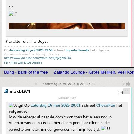
[..]
Karakter uit The Boys.
Op
donderdag 25 juni 2026 23:56
schreef
Superbadeendje
het volgende:
Jou naam is vanaf nu: Tochtige Zeester.
https://www.youtube.com/watch?v=lQ6jZgMaZk4
FB / [Fok Wiki FAQ] Oldbies
Bunq - bank of the free
Zalando Lounge - Grote Merken, Veel Kor
• zaterdag 16 mei 2026 @ 20:02 • 71
marcb1974
Dakshin Ray
Op
zaterdag 16 mei 2026 20:01
schreef
ChocoFan
het
volgende:
Ik wilde vroeger al naar de comic con toen het alleen nog in
Amerika was en nu is het hier al een paar jaar alleen is die
behoefte een stuk minder geworden ivm mijn leeftijd.