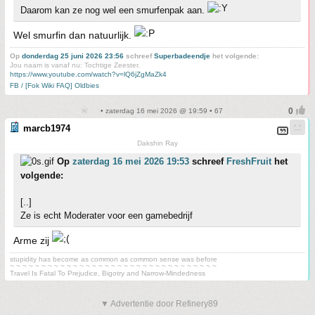
Daarom kan ze nog wel een smurfenpak aan.
Wel smurfin dan natuurlijk.
Op
donderdag 25 juni 2026 23:56
schreef
Superbadeendje
het volgende:
Jou naam is vanaf nu: Tochtige Zeester.
https://www.youtube.com/watch?v=lQ6jZgMaZk4
FB / [Fok Wiki FAQ] Oldbies
• zaterdag 16 mei 2026 @ 19:59 • 67
marcb1974
Dakshin Ray
Op
zaterdag 16 mei 2026 19:53
schreef
FreshFruit
het
volgende:
[..]
Ze is echt Moderater voor een gamebedrijf
Arme zij
stupidity has become as common as common sense was before
~ ~ ~ ~ ~ ~ ~ ~ ~ ~ ~ ~ ~ ~ ~ ~ ~ ~ ~ ~ ~ ~ ~ ~ ~ ~ ~ ~ ~ ~ ~ ~ ~
Travel Is Fatal To Prejudice, Bigotry and Narrow-Mindedness
▼ Advertentie door Refinery89