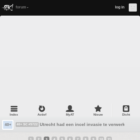
forum
log in
Index
Actief
MyAT
Nieuw
Dicht
Utrecht had een incel invasie te verwerken!!
40+
40+ SC #5722
1
2
3
4
5
6
7
8
9
10
11