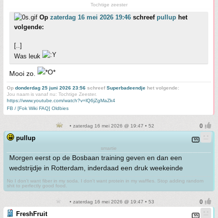
Tochtige zeester
Op
zaterdag 16 mei 2026 19:46
schreef
pullup
het
volgende:
[..]
Was leuk
Mooi zo.
Op
donderdag 25 juni 2026 23:56
schreef
Superbadeendje
het volgende:
Jou naam is vanaf nu: Tochtige Zeester.
https://www.youtube.com/watch?v=lQ6jZgMaZk4
FB / [Fok Wiki FAQ] Oldbies
• zaterdag 16 mei 2026 @ 19:47 • 52
pullup
smartie
Morgen eerst op de Bosbaan training geven en dan een
wedstrijdje in Rotterdam, inderdaad een druk weekeinde
No I don't want fiber in my soda. I don't want protein in my waffles. Stop adding random
shit to perfectly good food.
• zaterdag 16 mei 2026 @ 19:47 • 53
FreshFruit