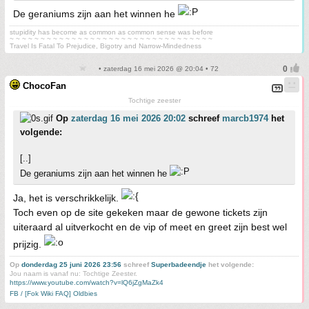
De geraniums zijn aan het winnen he
stupidity has become as common as common sense was before
~ ~ ~ ~ ~ ~ ~ ~ ~ ~ ~ ~ ~ ~ ~ ~ ~ ~ ~ ~ ~ ~ ~ ~ ~ ~ ~ ~ ~ ~ ~ ~ ~
Travel Is Fatal To Prejudice, Bigotry and Narrow-Mindedness
• zaterdag 16 mei 2026 @ 20:04 • 72
ChocoFan
Tochtige zeester
Op
zaterdag 16 mei 2026 20:02
schreef
marcb1974
het
volgende:
[..]
De geraniums zijn aan het winnen he
Ja, het is verschrikkelijk.
Toch even op de site gekeken maar de gewone tickets zijn
uiteraard al uitverkocht en de vip of meet en greet zijn best wel
prijzig.
Op
donderdag 25 juni 2026 23:56
schreef
Superbadeendje
het volgende:
Jou naam is vanaf nu: Tochtige Zeester.
https://www.youtube.com/watch?v=lQ6jZgMaZk4
FB / [Fok Wiki FAQ] Oldbies