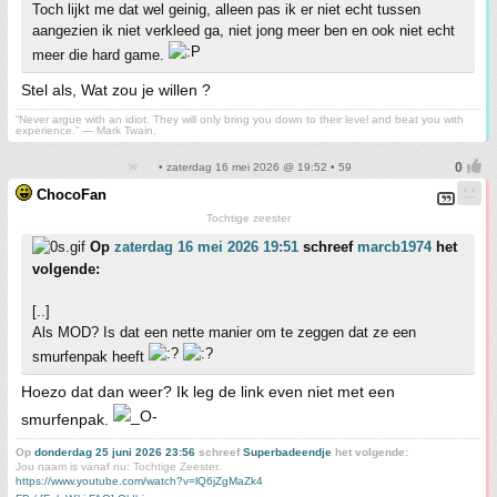
Toch lijkt me dat wel geinig, alleen pas ik er niet echt tussen
aangezien ik niet verkleed ga, niet jong meer ben en ook niet echt
meer die hard game.
Stel als, Wat zou je willen ?
“Never argue with an idiot. They will only bring you down to their level and beat you with
experience.” ― Mark Twain.
• zaterdag 16 mei 2026 @ 19:52 • 59
ChocoFan
Tochtige zeester
Op
zaterdag 16 mei 2026 19:51
schreef
marcb1974
het
volgende:
[..]
Als MOD? Is dat een nette manier om te zeggen dat ze een
smurfenpak heeft
Hoezo dat dan weer? Ik leg de link even niet met een
smurfenpak.
Op
donderdag 25 juni 2026 23:56
schreef
Superbadeendje
het volgende:
Jou naam is vanaf nu: Tochtige Zeester.
https://www.youtube.com/watch?v=lQ6jZgMaZk4