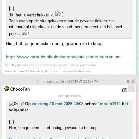
[..]
Ja, het is verschrikkelijk.
Toch even op de site gekeken maar de gewone tickets zijn
uiteraard al uitverkocht en de vip of meet en greet zijn best wel
prijzig.
Hier, heb je geen ticket nodig, gewoon zo te koop
https://www.intratuin.nl/tuinplanten/vaste-planten/geranium
stupidity has become as common as common sense was before
~ ~ ~ ~ ~ ~ ~ ~ ~ ~ ~ ~ ~ ~ ~ ~ ~ ~ ~ ~ ~ ~ ~ ~ ~ ~ ~ ~ ~ ~ ~ ~ ~
Travel Is Fatal To Prejudice, Bigotry and Narrow-Mindedness
• zaterdag 16 mei 2026 @ 20:11 • 74
ChocoFan
Tochtige zeester
Op
zaterdag 16 mei 2026 20:08
schreef
marcb1974
het
volgende:
[..]
Hier, heb je geen ticket nodig, gewoon zo te koop