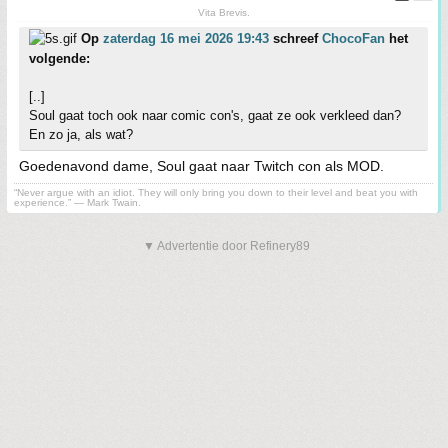
Vita Brevis.
Op
zaterdag 16 mei 2026 19:43
schreef
ChocoFan
het
volgende:
[..]
Soul gaat toch ook naar comic con's, gaat ze ook verkleed dan?
En zo ja, als wat?
Goedenavond dame, Soul gaat naar Twitch con als MOD.
“Never argue with an idiot. They will only bring you down to their level and beat you with
experience.” ― Mark Twain.
▼ Advertentie door Refinery89