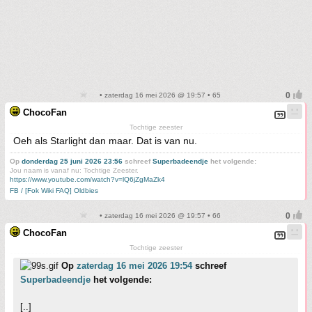
• zaterdag 16 mei 2026 @ 19:57 • 65
ChocoFan
Tochtige zeester
Oeh als Starlight dan maar. Dat is van nu.
Op
donderdag 25 juni 2026 23:56
schreef
Superbadeendje
het volgende:
Jou naam is vanaf nu: Tochtige Zeester.
https://www.youtube.com/watch?v=lQ6jZgMaZk4
FB / [Fok Wiki FAQ] Oldbies
• zaterdag 16 mei 2026 @ 19:57 • 66
ChocoFan
Tochtige zeester
Op
zaterdag 16 mei 2026 19:54
schreef
Superbadeendje
het volgende:
[..]