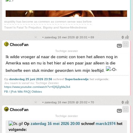
stupidity has become as common as common sense was before
~ ~ ~ ~ ~ ~ ~ ~ ~ ~ ~ ~ ~ ~ ~ ~ ~ ~ ~ ~ ~ ~ ~ ~ ~ ~ ~ ~ ~ ~ ~ ~ ~
Travel Is Fatal To Prejudice, Bigotry and Narrow-Mindedness
• zaterdag 16 mei 2026 @ 20:01 • 69
ChocoFan
Tochtige zeester
Ik wilde vroeger al naar de comic con toen het alleen nog in
Amerika was en nu is het hier al een paar jaar alleen is die
behoefte een stuk minder geworden ivm mijn leeftijd.
Op
donderdag 25 juni 2026 23:56
schreef
Superbadeendje
het volgende:
Jou naam is vanaf nu: Tochtige Zeester.
https://www.youtube.com/watch?v=lQ6jZgMaZk4
FB / [Fok Wiki FAQ] Oldbies
• zaterdag 16 mei 2026 @ 20:02 • 70
ChocoFan
Tochtige zeester
Op
zaterdag 16 mei 2026 20:00
schreef
marcb1974
het
volgende: