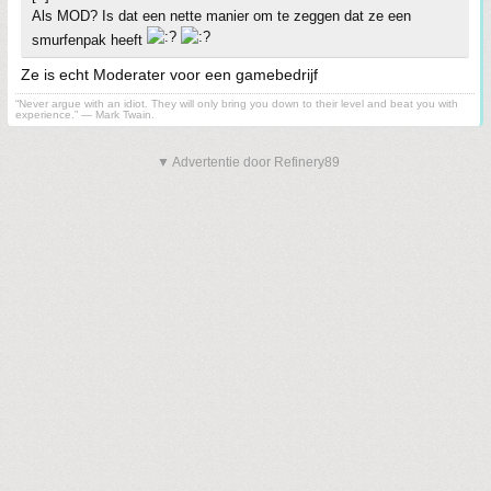
Als MOD? Is dat een nette manier om te zeggen dat ze een
smurfenpak heeft
Ze is echt Moderater voor een gamebedrijf
“Never argue with an idiot. They will only bring you down to their level and beat you with
experience.” ― Mark Twain.
▼ Advertentie door Refinery89