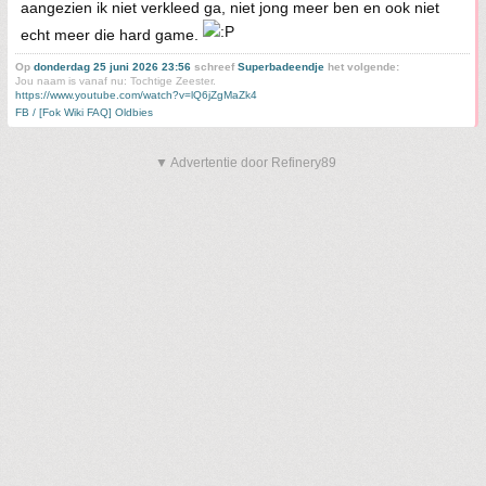
aangezien ik niet verkleed ga, niet jong meer ben en ook niet
echt meer die hard game.
Op
donderdag 25 juni 2026 23:56
schreef
Superbadeendje
het volgende:
Jou naam is vanaf nu: Tochtige Zeester.
https://www.youtube.com/watch?v=lQ6jZgMaZk4
FB / [Fok Wiki FAQ] Oldbies
▼ Advertentie door Refinery89