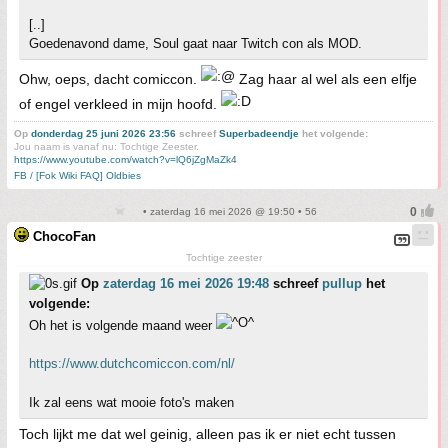
[..]
Goedenavond dame, Soul gaat naar Twitch con als MOD.
Ohw, oeps, dacht comiccon.
Zag haar al wel als een elfje
of engel verkleed in mijn hoofd.
Op
donderdag 25 juni 2026 23:56
schreef
Superbadeendje
het volgende:
Jou naam is vanaf nu: Tochtige Zeester.
https://www.youtube.com/watch?v=lQ6jZgMaZk4
FB / [Fok Wiki FAQ] Oldbies
• zaterdag 16 mei 2026 @ 19:50 • 56
ChocoFan
Tochtige zeester
Op
zaterdag 16 mei 2026 19:48
schreef
pullup
het
volgende:
Oh het is volgende maand weer
https://www.dutchcomiccon.com/nl/
Ik zal eens wat mooie foto's maken
Toch lijkt me dat wel geinig, alleen pas ik er niet echt tussen