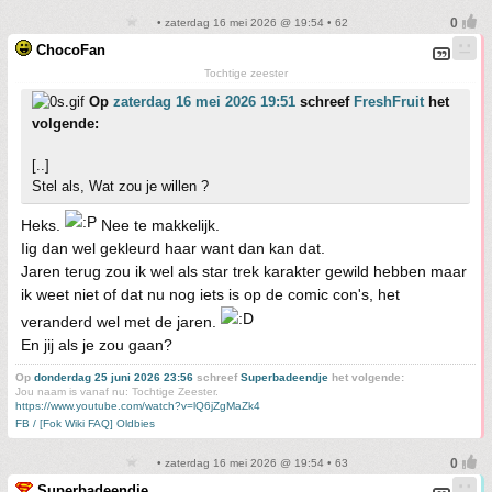
• zaterdag 16 mei 2026 @ 19:54 • 62
ChocoFan
Tochtige zeester
Op
zaterdag 16 mei 2026 19:51
schreef
FreshFruit
het
volgende:
[..]
Stel als, Wat zou je willen ?
Heks.
Nee te makkelijk.
Iig dan wel gekleurd haar want dan kan dat.
Jaren terug zou ik wel als star trek karakter gewild hebben maar
ik weet niet of dat nu nog iets is op de comic con's, het
veranderd wel met de jaren.
En jij als je zou gaan?
Op
donderdag 25 juni 2026 23:56
schreef
Superbadeendje
het volgende:
Jou naam is vanaf nu: Tochtige Zeester.
https://www.youtube.com/watch?v=lQ6jZgMaZk4
FB / [Fok Wiki FAQ] Oldbies
• zaterdag 16 mei 2026 @ 19:54 • 63
Superbadeendje