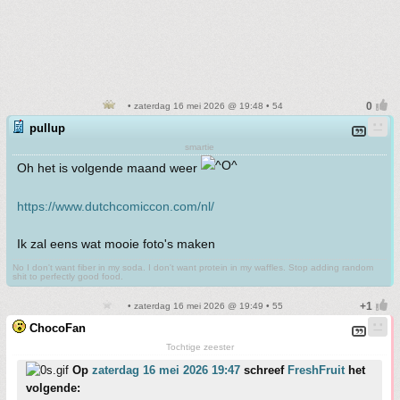
• zaterdag 16 mei 2026 @ 19:48 • 54
pullup
smartie
Oh het is volgende maand weer
https://www.dutchcomiccon.com/nl/
Ik zal eens wat mooie foto's maken
No I don't want fiber in my soda. I don't want protein in my waffles. Stop adding random
shit to perfectly good food.
• zaterdag 16 mei 2026 @ 19:49 • 55
ChocoFan
Tochtige zeester
Op
zaterdag 16 mei 2026 19:47
schreef
FreshFruit
het
volgende: