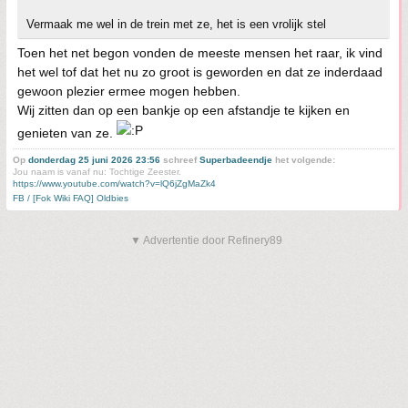
Vermaak me wel in de trein met ze, het is een vrolijk stel
Toen het net begon vonden de meeste mensen het raar, ik vind
het wel tof dat het nu zo groot is geworden en dat ze inderdaad
gewoon plezier ermee mogen hebben.
Wij zitten dan op een bankje op een afstandje te kijken en
genieten van ze.
Op
donderdag 25 juni 2026 23:56
schreef
Superbadeendje
het volgende:
Jou naam is vanaf nu: Tochtige Zeester.
https://www.youtube.com/watch?v=lQ6jZgMaZk4
FB / [Fok Wiki FAQ] Oldbies
▼ Advertentie door Refinery89