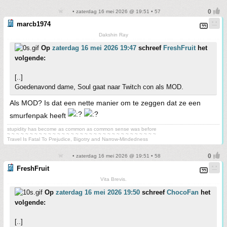
• zaterdag 16 mei 2026 @ 19:51 • 57
marcb1974
Dakshin Ray
Op
zaterdag 16 mei 2026 19:47
schreef
FreshFruit
het
volgende:
[..]
Goedenavond dame, Soul gaat naar Twitch con als MOD.
Als MOD? Is dat een nette manier om te zeggen dat ze een
smurfenpak heeft
stupidity has become as common as common sense was before
~ ~ ~ ~ ~ ~ ~ ~ ~ ~ ~ ~ ~ ~ ~ ~ ~ ~ ~ ~ ~ ~ ~ ~ ~ ~ ~ ~ ~ ~ ~ ~ ~
Travel Is Fatal To Prejudice, Bigotry and Narrow-Mindedness
• zaterdag 16 mei 2026 @ 19:51 • 58
FreshFruit
Vita Brevis.
Op
zaterdag 16 mei 2026 19:50
schreef
ChocoFan
het
volgende:
[..]