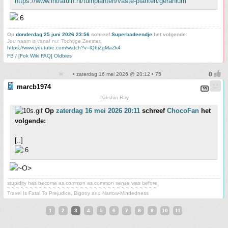
https://www.intratuin.nl/tuinplanten/vaste-planten/geranium
Op
donderdag 25 juni 2026 23:56
schreef
Superbadeendje
het volgende:
Jou naam is vanaf nu: Tochtige Zeester.
https://www.youtube.com/watch?v=lQ6jZgMaZk4
FB / [Fok Wiki FAQ] Oldbies
• zaterdag 16 mei 2026 @ 20:12 • 75
marcb1974
Dakshin Ray
Op
zaterdag 16 mei 2026 20:11
schreef
ChocoFan
het
volgende:
[..]
stupidity has become as common as common sense was before
~ ~ ~ ~ ~ ~ ~ ~ ~ ~ ~ ~ ~ ~ ~ ~ ~ ~ ~ ~ ~ ~ ~ ~ ~ ~ ~ ~ ~ ~ ~ ~ ~
Travel Is Fatal To Prejudice, Bigotry and Narrow-Mindedness
1
2
3
4
5
6
7
8
9
10
11