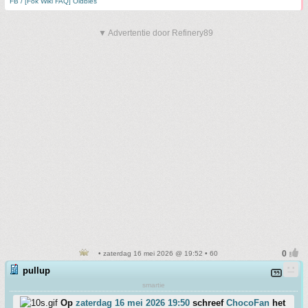
FB / [Fok Wiki FAQ] Oldbies
▼ Advertentie door Refinery89
• zaterdag 16 mei 2026 @ 19:52 • 60
pullup
smartie
Op
zaterdag 16 mei 2026 19:50
schreef
ChocoFan
het