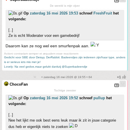
De wereld is mijn vijver
Op
zaterdag 16 mei 2026 19:53
schreef
FreshFruit
het
volgende:
[..]
Ze is echt Moderater voor een gamebedrijf
Daarom kan ze nog wel een smurfenpak aan.
Actioni contrariam semper et æqualem esse reactionem
Gedicht voor SBE door Deisyy
,
DerRabbit: Badeendjes zijn iedereen zijn/haar type, anders
is er serieus iets mis met je!
Lovely: Na veel gedoe,maar gelukt dankzij @Superbadeendje
• zaterdag 16 mei 2026 @ 19:55 • 64
ChocoFan
Tochtige zeester
Op
zaterdag 16 mei 2026 19:52
schreef
pullup
het
volgende:
[..]
Nee het lijkt me ook best eens leuk maar ik zit in jouw categorie
dus heb er eigenlijk niets te zoeken