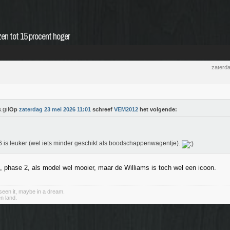
jzen tot 15 procent hoger
zaterd
Op
zaterdag 23 mei 2026 11:01
schreef
VEM2012
het volgende:
 is leuker (wel iets minder geschikt als boodschappenwagentje).
2, phase 2, als model wel mooier, maar de Williams is toch wel een icoon.
een it, maybe in a dream.
n land.