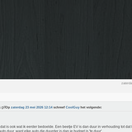
zaterd
Op
zaterdag 23 mei 2026 12:14
schreef
CoolGuy
het volgende:
dat is ook wat ik eerder bedoelde. Een beetje EV is dan duur in verhouding tot dat
auto duur, want elke auto die duurder is dan je budget is 'te duur'.