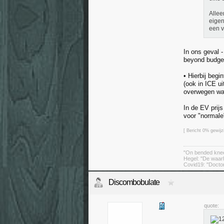
Allee
eigen
een v
In ons geval 
beyond budget
• Hierbij beg
(ook in ICE ui
overwegen was
In de EV prij
voor "normale
[ Bericht 0% gewijz
"On bended knee
Hegel: "De waarh
Covid19: "Doctors
Discombobulate
quote: