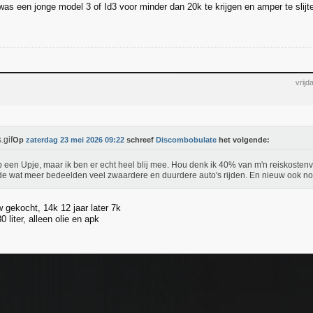
was een jonge model 3 of Id3 voor minder dan 20k te krijgen en amper te slijt
vrij
Op
zaterdag 23 mei 2026 09:22
schreef
Discombobulate
het volgende:
b een Upje, maar ik ben er echt heel blij mee. Hou denk ik 40% van m'n reiskostenv
de wat meer bedeelden veel zwaardere en duurdere auto's rijden. En nieuw ook n
 gekocht, 14k 12 jaar later 7k
 liter, alleen olie en apk