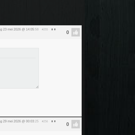
ag 23 mei 2026 @ 14:05
:58
#255
dag 29 mei 2026 @ 00:03
:25
#256