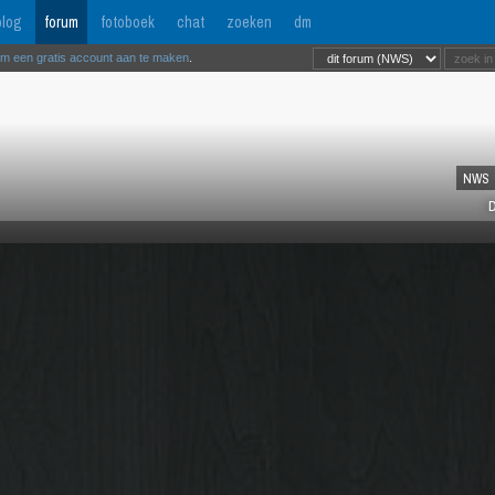
log
forum
fotoboek
chat
zoeken
dm
om een gratis account aan te maken
.
NWS
D