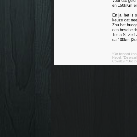
Voor dat geld 
en 150kKm en 
En ja, het is
keuze dat nee
Zou het budget
een beschei
Tesla S. Zelf
ca 100km (3uu
"On bended knee
Hegel: "De waarh
Covid19: "Doctors