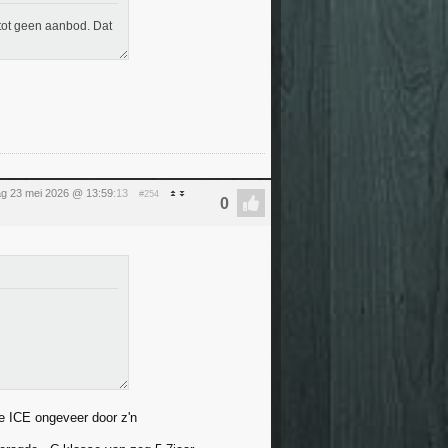
tot geen aanbod. Dat
ag 23 mei 2026 @ 13:59
:13
#254
e ICE ongeveer door z'n