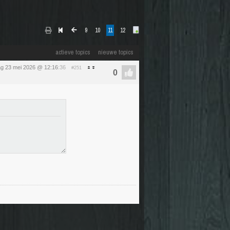
9
10
11
12
actieve topics
nieuwe topics
ag 23 mei 2026 @ 12:16
:36
#251