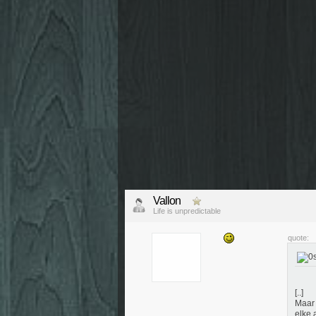
Vallon
Life is unpredictable
quote:
[..]
Maar 
elke 