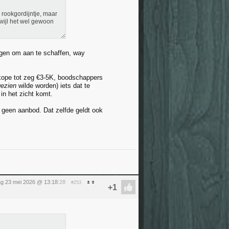
 rookgordijntje, maar
erwijl het wel gewoon
wegen om aan te schaffen, way
edkope tot zeg €3-5K, boodschappers
gezien
wilde worden) iets dat te
in het zicht komt.
 geen aanbod. Dat zelfde geldt ook
ag 23 mei 2026 @ 13:18
:28
#253