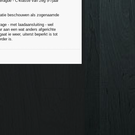
geragde - C-klasse van zeg 5-7jaar
ituatie beschouwen als zogenaamde
age - met laadaansluiting - wel
ur aan een wat anders afgerichte
aat ie weer, uiterst beperkt is tot
rder is.