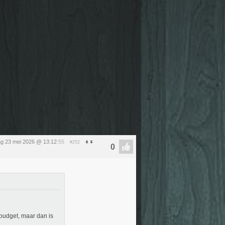
ag 23 mei 2026 @ 13:12
:55
#252
 budget, maar dan is