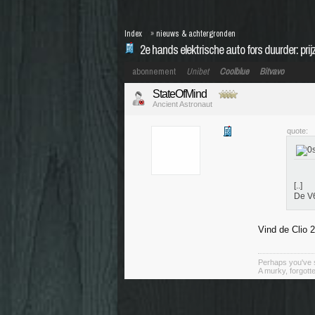
Index
»
nieuws & achtergronden
2e hands elektrische auto fors duurder: pri
abonnement
Unibet
Coolblue
Bitvavo
StateOfMind
Ancient Astronaut
quote:
[..]
De V6
Vind de Clio 
Perhaps you've s
A murky, forgotte