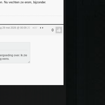
en. Nu vechten ze erom, bijzonder.
dag 29 mei 2026 @ 00:09
:20
#257
ergoeding over. Ik zie
og eens.