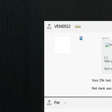
VEM2012
quote:
[..]
Mijn 
Een v
Voor 25k heb 
Met dank aan
Fer