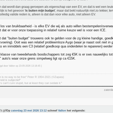
n dat wordt dan graag geroepen als eigenschap van een EV, en dat is wel een leuk
lijk is het gewoon '
is buiten mijn budget
', maar dat bekt natuurlijk niet zo lekker, t
olledig valide reden is, alleen is dat dan voor elke auto, niet alleen EV.
- los van bruikbaarheid - is elke EV die wij als auto willen bestempelen/over
 dat er voor onze toepassing in relatief ruime keuze wel is voor een ICE.
int dat "buiten budget" trouwens ook te gelden voor de zg kleine handige, go
tvoering). Ooit was een relatief probleemloze Aygo (waar je naast ooit
niet in 
 en inmiddels een C3 (relatief goedkoop qua onderdelen te repareren) eerder 
s klasse van tweedehands boodschappers tot zeg €5K is er sws nauwelijks tot
" auto's waar onze grens simpelweg ligt op ca €15K.
igd door Vallon op 23-05-2026 13:18
:45
]
 is no way to be free" Peter R 1954-2021 (©Zapata)
eid is subjectief"
 can’t cure stupid, but at least they can sedate it."
zaterd
Op
zaterdag 23 mei 2026 13:12
schreef
Vallon
het volgende: