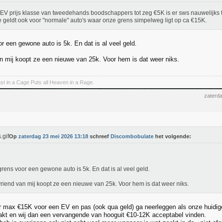
 EV prijs klasse van tweedehands boodschappers tot zeg €5K is er sws nauwelijks 
e geldt ook voor "normale" auto's waar onze grens simpelweg ligt op ca €15K.
r een gewone auto is 5k. En dat is al veel geld.
n mij koopt ze een nieuwe van 25k. Voor hem is dat weer niks.
t in a Cage Puts all Heaven in a Rage.
zaterd
Op
zaterdag 23 mei 2026 13:18
schreef
Discombobulate
het volgende:
grens voor een gewone auto is 5k. En dat is al veel geld.
riend van mij koopt ze een nieuwe van 25k. Voor hem is dat weer niks.
r max €15K voor een EV en pas (ook qua geld) ga neerleggen als onze huidig
kt en wij dan een vervangende van hooguit €10-12K acceptabel vinden.