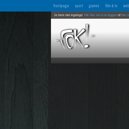
frontpage
sport
games
film & tv
web
Je bent niet ingelogd.
Klik hier om in te loggen
of
hier 