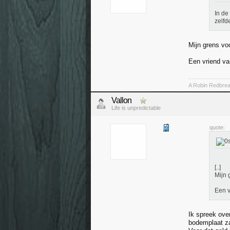
In de
zelfd
Mijn grens voo
Een vriend va
A Robin Redbreas
Vallon
Life is unpredictable
quote:
[..]
Mijn 
Een v
Ik spreek ove
bodemplaat za