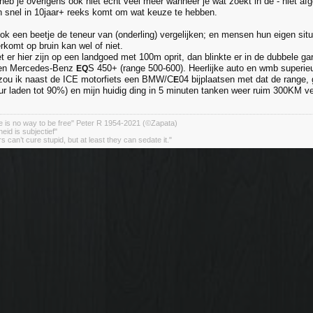
heb je overigens ook niet echt veel meer wanneer je wat zoekt in de - niet af
snel in 10jaar+ reeks komt om wat keuze te hebben.
 ook een beetje de teneur van (onderling) vergelijken; en mensen hun eigen s
rkomt op bruin kan wel of niet.
 er hier zijn op een landgoed met 100m oprit, dan blinkte er in de dubbele gar
den Mercedes-Benz
S 450+ (range 500-600). Heerlijke auto en wmb superie
EQ
 zou ik naast de ICE motorfiets een BMW/C
04 bijplaatsen met dat de range, g
E
r laden tot 90%) en mijn huidig ding in 5 minuten tanken weer ruim 300KM ve
 is no way to be free" Peter R 1954-2021 (©Zapata)
eid is subjectief"
 can’t cure stupid, but at least they can sedate it."