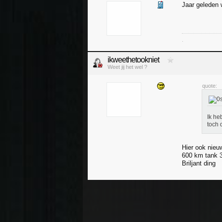
Jaar geleden 
.
ikweethetookniet
Weet jij het wel ?
quote:
Ik he
toch 
Hier ook nieuw
600 km tank 30
Briljant ding