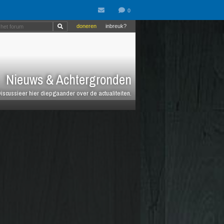
doneren
inbreuk?
Nieuws & Achtergronden
iscussieer hier diepgaander over de actualiteiten.