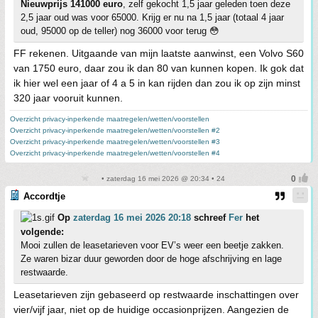
Nieuwprijs 141000 euro
, zelf gekocht 1,5 jaar geleden toen deze
2,5 jaar oud was voor 65000. Krijg er nu na 1,5 jaar (totaal 4 jaar
oud, 95000 op de teller) nog 36000 voor terug 😳
FF rekenen. Uitgaande van mijn laatste aanwinst, een Volvo S60
van 1750 euro, daar zou ik dan 80 van kunnen kopen. Ik gok dat
ik hier wel een jaar of 4 a 5 in kan rijden dan zou ik op zijn minst
320 jaar vooruit kunnen.
Overzicht privacy-inperkende maatregelen/wetten/voorstellen
Overzicht privacy-inperkende maatregelen/wetten/voorstellen #2
Overzicht privacy-inperkende maatregelen/wetten/voorstellen #3
Overzicht privacy-inperkende maatregelen/wetten/voorstellen #4
• zaterdag 16 mei 2026 @ 20:34 • 24
Accordtje
Op
zaterdag 16 mei 2026 20:18
schreef
Fer
het
volgende:
Mooi zullen de leasetarieven voor EV’s weer een beetje zakken.
Ze waren bizar duur geworden door de hoge afschrijving en lage
restwaarde.
Leasetarieven zijn gebaseerd op restwaarde inschattingen over
vier/vijf jaar, niet op de huidige occasionprijzen. Aangezien de