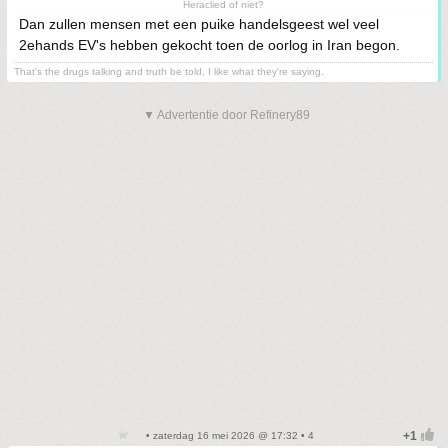
Heraclied of niet?
Dan zullen mensen met een puike handelsgeest wel veel
2ehands EV's hebben gekocht toen de oorlog in Iran begon.
That's the drugs talking and truth be told, I like what they're saying.
▼ Advertentie door Refinery89
• zaterdag 16 mei 2026 @ 17:32 • 4