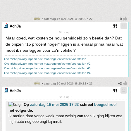
• zaterdag 16 mei 2026 @ 20:29 • 22
AchJa
Shut up!!!
Maar goed, wat kosten ze nou gemiddeld zo'n beetje dan? Dat
de prijzen "15 procent hoger" liggen is allemaal prima maar wat
moet ik neerleggen voor zo'n vehikel?
Overzicht privacy-inperkende maatregelen/wetten/voorstellen
Overzicht privacy-inperkende maatregelen/wetten/voorstellen #2
Overzicht privacy-inperkende maatregelen/wetten/voorstellen #3
Overzicht privacy-inperkende maatregelen/wetten/voorstellen #4
• zaterdag 16 mei 2026 @ 20:32 • 23
AchJa
Shut up!!!
Op
zaterdag 16 mei 2026 17:32
schreef
boegschroef
het volgende:
Ik merkte daar vorige week maar weinig van toen ik ging kijken wat
mijn auto nog opbrengt bij inruil.