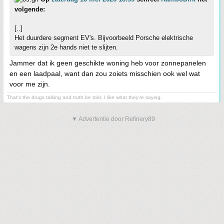
volgende:
[..]
Het duurdere segment EV's. Bijvoorbeeld Porsche elektrische
wagens zijn 2e hands niet te slijten.
Jammer dat ik geen geschikte woning heb voor zonnepanelen
en een laadpaal, want dan zou zoiets misschien ook wel wat
voor me zijn.
That's the drugs talking and truth be told, I like what they're saying.
▼ Advertentie door Refinery89