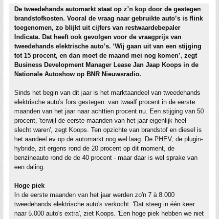
De tweedehands automarkt staat op z’n kop door de gestegen
brandstofkosten. Vooral de vraag naar gebruikte auto’s is flink
toegenomen, zo blijkt uit cijfers van restwaardebepaler
Indicata. Dat heeft ook gevolgen voor de vraagprijs van
tweedehands elektrische auto’s. ‘Wij gaan uit van een stijging
tot 15 procent, en dan moet de maand mei nog komen’, zegt
Business Development Manager Lease Jan Jaap Koops in de
Nationale Autoshow op BNR Nieuwsradio.
Sinds het begin van dit jaar is het marktaandeel van tweedehands
elektrische auto's fors gestegen: van twaalf procent in de eerste
maanden van het jaar naar achttien procent nu. Een stijging van 50
procent, 'terwijl de eerste maanden van het jaar eigenlijk heel
slecht waren', zegt Koops. Ten opzichte van brandstof en diesel is
het aandeel ev op de automarkt nog wel laag. De PHEV, de plugin-
hybride, zit ergens rond de 20 procent op dit moment, de
benzineauto rond de de 40 procent - maar daar is wel sprake van
een daling.
Hoge piek
In de eerste maanden van het jaar werden zo'n 7 à 8.000
tweedehands elektrische auto's verkocht. 'Dat steeg in één keer
naar 5.000 auto's extra', ziet Koops. 'Een hoge piek hebben we niet