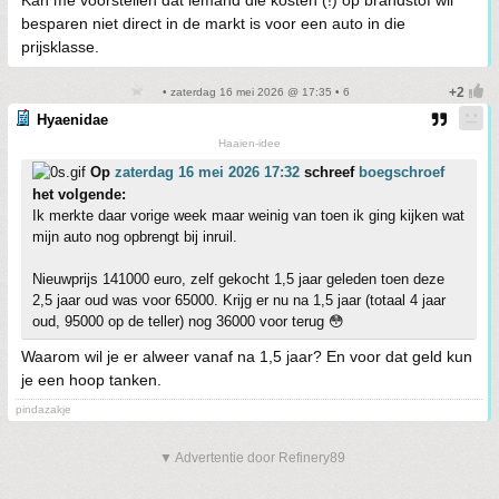
Kan me voorstellen dat iemand die kosten (!) op brandstof wil
besparen niet direct in de markt is voor een auto in die
prijsklasse.
• zaterdag 16 mei 2026 @ 17:35 • 6
Hyaenidae
Haaien-idee
Op
zaterdag 16 mei 2026 17:32
schreef
boegschroef
het volgende:
Ik merkte daar vorige week maar weinig van toen ik ging kijken wat
mijn auto nog opbrengt bij inruil.
Nieuwprijs 141000 euro, zelf gekocht 1,5 jaar geleden toen deze
2,5 jaar oud was voor 65000. Krijg er nu na 1,5 jaar (totaal 4 jaar
oud, 95000 op de teller) nog 36000 voor terug 😳
Waarom wil je er alweer vanaf na 1,5 jaar? En voor dat geld kun
je een hoop tanken.
pindazakje
▼ Advertentie door Refinery89