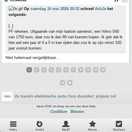
Op
zaterdag 16 mei 2026 20:32
schreef
AchJa
het
volgende:
[..]
FF rekenen. Uitgaande van mijn laatste aanwinst, een Volvo S60
van 1750 euro, daar zou ik dan 80 van kunnen kopen. Ik gok dat ik
hier wel een jaar of 4 a 5 in kan rijden dan zou ik op zijn minst 320
jaar vooruit kunnen.
Niet helemaal vergelijkbaar…
1
2
3
4
5
6
7
8
9
10
11
12
2e hands elektrische auto fors duurder: prijzen tot 15 pro
nws
steun FOK! en koop via een van deze links
Coolblue
Bitvavo
Index
Actief
MyAT
Nieuw
Opslaan