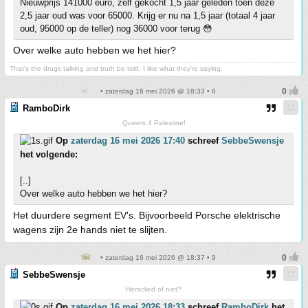
Nieuwprijs 141000 euro, zelf gekocht 1,5 jaar geleden toen deze
2,5 jaar oud was voor 65000. Krijg er nu na 1,5 jaar (totaal 4 jaar
oud, 95000 op de teller) nog 36000 voor terug 😳
Over welke auto hebben we het hier?
That's the drugs talking and truth be told, I like what they're saying.
• zaterdag 16 mei 2026 @ 18:33 • 8
RamboDirk
Queers 4 Palestine!
Op
zaterdag 16 mei 2026 17:40
schreef
SebbeSwensje
het volgende:
[..]
Over welke auto hebben we het hier?
Het duurdere segment EV's. Bijvoorbeeld Porsche elektrische
wagens zijn 2e hands niet te slijten.
• zaterdag 16 mei 2026 @ 18:37 • 9
SebbeSwensje
Heraclied of niet?
Op
zaterdag 16 mei 2026 18:33
schreef
RamboDirk
het