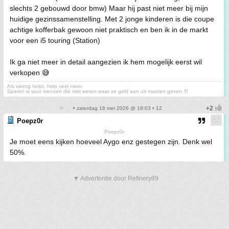
slechts 2 gebouwd door bmw) Maar hij past niet meer bij mijn
huidige gezinssamenstelling. Met 2 jonge kinderen is die coupe
achtige kofferbak gewoon niet praktisch en ben ik in de markt
voor een i5 touring (Station)
Ik ga niet meer in detail aangezien ik hem mogelijk eerst wil
verkopen 😅
Als weinig helpt, help veel meer.
Sparen is voor mensen die niet weten waar ze geld aan uit moeten geven !!!
• zaterdag 16 mei 2026 @ 19:03 • 12
Poepz0r
Poepz0r
Je moet eens kijken hoeveel Aygo enz gestegen zijn. Denk wel
50%.
▼ Advertentie door Refinery89