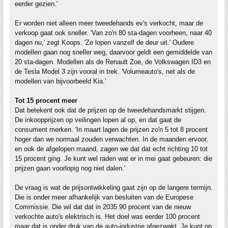
eerder gezien.'
Er worden niet alleen meer tweedehands ev's verkocht, maar de
verkoop gaat ook sneller. 'Van zo'n 80 sta-dagen voorheen, naar 40
dagen nu,' zegt Koops. 'Ze lopen vanzelf de deur uit.' Oudere
modellen gaan nog sneller weg, daarvoor geldt een gemiddelde van
20 sta-dagen. Modellen als de Renault Zoe, de Volkswagen ID3 en
de Tesla Model 3 zijn vooral in trek. 'Volumeauto's, net als de
modellen van bijvoorbeeld Kia.'
Tot 15 procent meer
Dat betekent ook dat de prijzen op de tweedehandsmarkt stijgen.
De inkoopprijzen op veilingen lopen al op, en dat gaat de
consument merken. 'In maart lagen de prijzen zo'n 5 tot 8 procent
hoger dan we normaal zouden verwachten. In de maanden ervoor,
en ook de afgelopen maand, zagen we dat dat echt richting 10 tot
15 procent ging. Je kunt wel raden wat er in mei gaat gebeuren: die
prijzen gaan voorlopig nog niet dalen.'
De vraag is wat de prijsontwikkeling gaat zijn op de langere termijn.
Die is onder meer afhankelijk van besluiten van de Europese
Commissie. Die wil dat dat in 2035 90 procent van de nieuw
verkochte auto's elektrisch is. Het doel was eerder 100 procent
maar dat is onder druk van de auto-industrie afgezwakt. Je kunt op