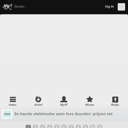
forum
log in
Index
Actief
MyAT
Nieuw
Reply
2e hands elektrische auto fors duurder: prijzen tot 15 pro
nws
1
2
3
4
5
6
7
8
9
10
11