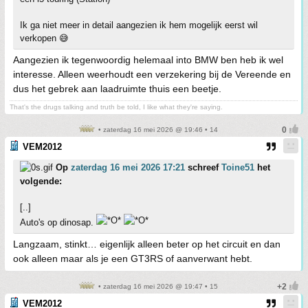
Ik ga niet meer in detail aangezien ik hem mogelijk eerst wil
verkopen 😅
Aangezien ik tegenwoordig helemaal into BMW ben heb ik wel
interesse. Alleen weerhoudt een verzekering bij de Vereende en
dus het gebrek aan laadruimte thuis een beetje.
That's the drugs talking and truth be told, I like what they're saying.
• zaterdag 16 mei 2026 @ 19:46 • 14
VEM2012
Op
zaterdag 16 mei 2026 17:21
schreef
Toine51
het
volgende:
[..]
Auto's op dinosap.
Langzaam, stinkt… eigenlijk alleen beter op het circuit en dan
ook alleen maar als je een GT3RS of aanverwant hebt.
• zaterdag 16 mei 2026 @ 19:47 • 15
VEM2012