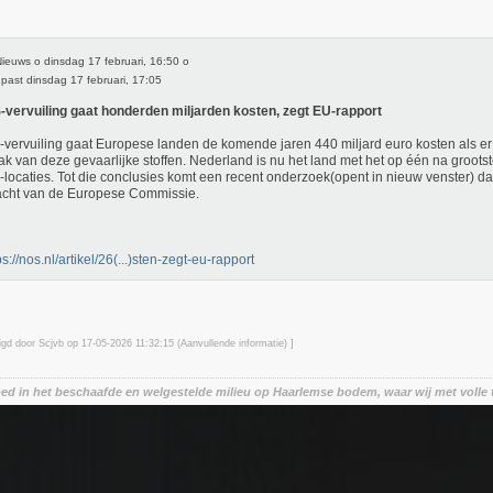
euws o dinsdag 17 februari, 16:50 o
ast dinsdag 17 februari, 17:05
vervuiling gaat honderden miljarden kosten, zegt EU-rapport
vervuiling gaat Europese landen de komende jaren 440 miljard euro kosten als er 
k van deze gevaarlijke stoffen. Nederland is nu het land met het op één na grootst
locaties. Tot die conclusies komt een recent onderzoek(opent in nieuw venster) dat
acht van de Europese Commissie.
ps://nos.nl/artikel/26(...)sten-zegt-eu-rapport
zigd door Scjvb op 17-05-2026 11:32
:15
(Aanvullende informatie) ]
oed in het beschaafde en welgestelde milieu op Haarlemse bodem, waar wij met volle 