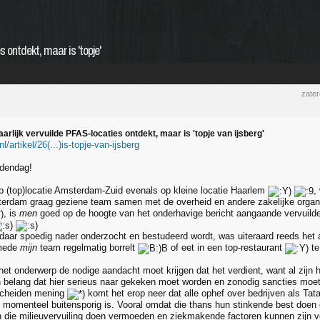
s ontdekt, maar is 'topje'
zate
aarlijk vervuilde PFAS-locaties ontdekt, maar is 'topje van ijsberg'
nl/artikel/26(...)is-topje-van-ijsberg
edendag!
p (top)locatie Amsterdam-Zuid evenals op kleine locatie Haarlem
,
rdam graag geziene team samen met de overheid en andere zakelijke organi
, is
men
goed op de hoogte van het onderhavige bericht aangaande vervuild
ldaar spoedig nader onderzocht en bestudeerd wordt, was uiteraard reeds het
rmede
mijn
team regelmatig borrelt
of eet in een top-restaurant
te
het onderwerp de nodige aandacht moet krijgen dat het verdient, want al zij
n belang dat hier serieus naar gekeken moet worden en zonodig sancties moe
cheiden mening
komt het erop neer dat alle ophef over bedrijven als Tat
 momenteel buitensporig is. Vooral omdat die thans hun stinkende best doe
n die milieuvervuiling doen vermoeden en ziekmakende factoren kunnen zijn 