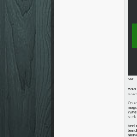
ANP
Merel
redact
Op zo
mogel
Water
sterk
Veel
beric
hierv