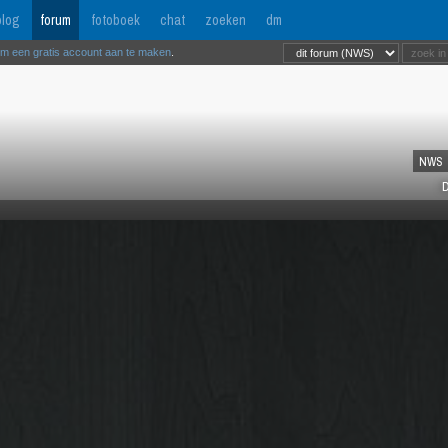
log
forum
fotoboek
chat
zoeken
dm
om een gratis account aan te maken
.
NWS
D