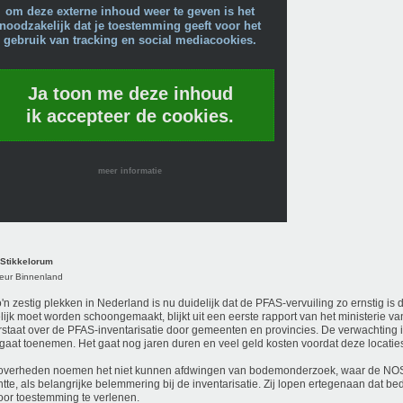
om deze externe inhoud weer te geven is het
noodzakelijk dat je toestemming geeft voor het
gebruik van tracking en social mediacookies.
Ja toon me deze inhoud
ik accepteer de cookies.
meer informatie
 Stikkelorum
eur Binnenland
'n zestig plekken in Nederland is nu duidelijk dat de PFAS-vervuiling zo ernstig is 
ijk moet worden schoongemaakt, blijkt uit een eerste rapport van het ministerie van
staat over de PFAS-inventarisatie door gemeenten en provincies. De verwachting is
 gaat toenemen. Het gaat nog jaren duren en veel geld kosten voordat deze locatie
 overheden noemen het niet kunnen afdwingen van bodemonderzoek, waar de NOS
htte, als belangrijke belemmering bij de inventarisatie. Zij lopen ertegenaan dat b
oor toestemming te verlenen.