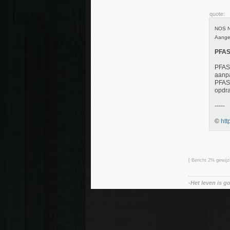
quote:
NOS Ni
Aangep
PFAS-
PFAS-
aanpa
PFAS-
opdr
-----
©
htt
[ Bericht 2% gewij
-Het leven is g