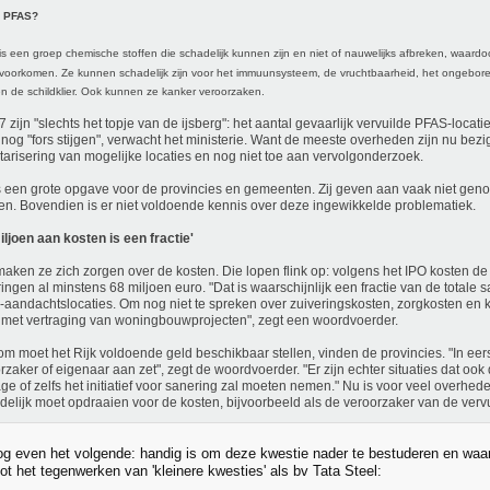
s PFAS?
s een groep chemische stoffen die schadelijk kunnen zijn en niet of nauwelijks afbreken, waardo
 voorkomen. Ze kunnen schadelijk zijn voor het immuunsysteem, de vruchtbaarheid, het ongebor
en de schildklier. Ook kunnen ze kanker veroorzaken.
7 zijn "slechts het topje van de ijsberg": het aantal gevaarlijk vervuilde PFAS-loca
 nog "fors stijgen", verwacht het ministerie. Want de meeste overheden zijn nu bezi
tarisering van mogelijke locaties en nog niet toe aan vervolgonderzoek.
s een grote opgave voor de provincies en gemeenten. Zij geven aan vaak niet gen
n. Bovendien is er niet voldoende kennis over deze ingewikkelde problematiek.
iljoen aan kosten is een fractie'
aken ze zich zorgen over de kosten. Die lopen flink op: volgens het IPO kosten d
ingen al minstens 68 miljoen euro. "Dat is waarschijnlijk een fractie van de totale
aandachtslocaties. Om nog niet te spreken over zuiveringskosten, zorgkosten en 
met vertraging van woningbouwprojecten", zegt een woordvoerder.
m moet het Rijk voldoende geld beschikbaar stellen, vinden de provincies. "In eerst
rzaker of eigenaar aan zet", zegt de woordvoerder. "Er zijn echter situaties dat oo
age of zelfs het initiatief voor sanering zal moeten nemen." Nu is voor veel overhed
ndelijk moet opdraaien voor de kosten, bijvoorbeeld als de veroorzaker van de vervu
 even het volgende: handig is om deze kwestie nader te bestuderen en waar
tot het tegenwerken van 'kleinere kwesties' als bv Tata Steel: