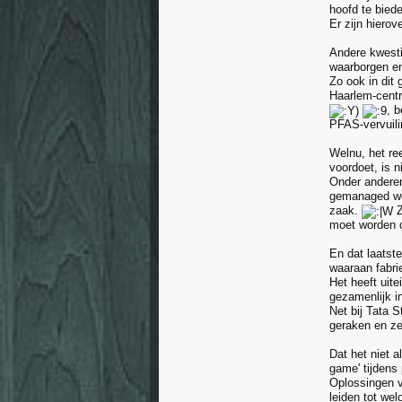
hoofd te bied
Er zijn hiero
Andere kwesti
waarborgen en 
Zo ook in dit 
Haarlem-cent
, 
PFAS-vervuili
Welnu, het re
voordoet, is 
Onder ander
gemanaged w
zaak.
Z
moet worden 
En dat laatst
waaraan fabri
Het heeft uite
gezamenlijk i
Net bij Tata 
geraken en ze
Dat het niet a
game' tijdens
Oplossingen v
leiden tot we