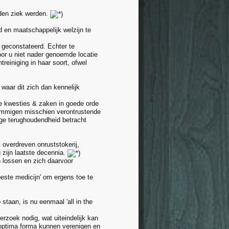
nden ziek werden.
 en maatschappelijk welzijn te
s geconstateerd. Echter te
oor u niet nader genoemde locatie
einiging in haar soort, ofwel
waar dit zich dan kennelijk
ke kwesties & zaken in goede orde
ommigen misschien verontrustende
dige terughoudendheid betracht
 overdreven onruststokerij,
 zijn laatste decennia.
en lossen en zich daarvoor
beste medicijn' om ergens toe te
 staan, is nu eenmaal 'all in the
rzoek nodig, wat uiteindelijk kan
 optima forma kunnen verenigen en