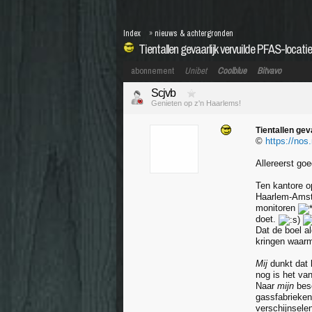
Index
»
nieuws & achtergronden
Tientallen gevaarlijk vervuilde PFAS-locatie
abonnement
Unibet
Coolblue
Bitvavo
Scjvb
Genieten op z'n Haarlems!
Tientallen gev
©
https://nos.
Allereerst go
Ten kantore o
Haarlem-Amste
monitoren
doet.
Dat de boel a
kringen waa
Mij
dunkt dat 
nog is het va
Naar
mijn
bes
gassfabrieken
verschijnsele