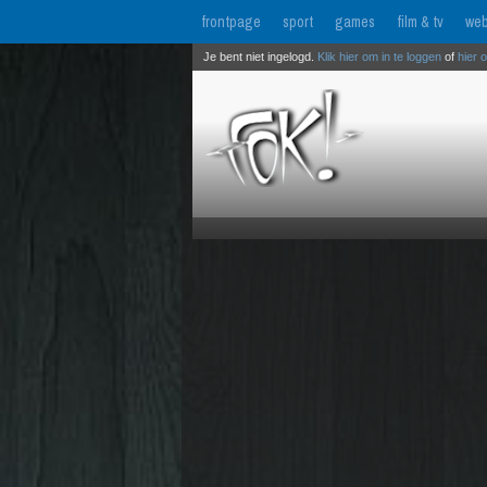
frontpage
sport
games
film & tv
web
Je bent niet ingelogd.
Klik hier om in te loggen
of
hier 