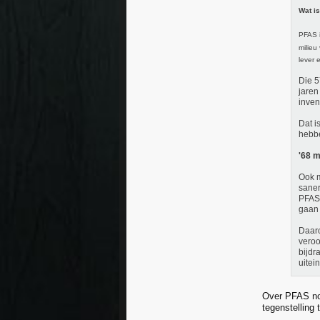
Wat i
PFAS i
milieu
lever 
Die 5
jaren
inven
Dat i
hebbe
'68 m
Ook m
saner
PFAS-
gaan 
Daaro
veroo
bijdr
uitei
Over PFAS nog
tegenstelling 