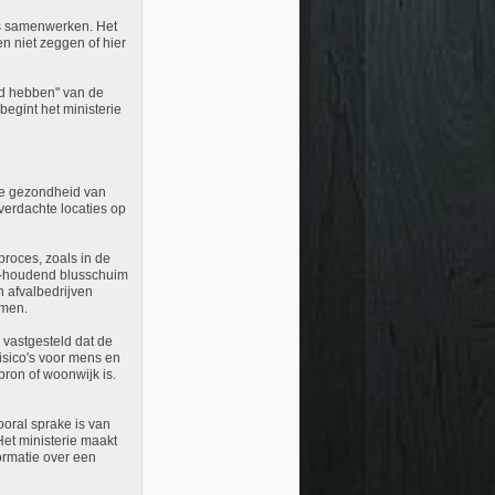
ies samenwerken. Het
en niet zeggen of hier
eld hebben" van de
egint het ministerie
de gezondheid van
verdachte locaties op
proces, zoals in de
AS-houdend blusschuim
n afvalbedrijven
omen.
 vastgesteld dat de
isico's voor mens en
rbron of woonwijk is.
ooral sprake is van
Het ministerie maakt
ormatie over een