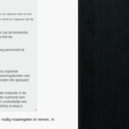
or ze steeds meer in het
en kind en organen als de
ties zal de komende
g met de
oeg personeel te
e nu lopende
 saneringskosten van
kosten die gepaard
e instantie is de
k de overheid een
en onduidelijk wie
iling al weg is.
 nodig maatregelen te nemen, in