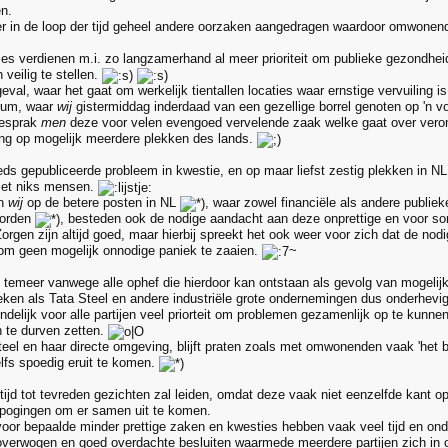
en.
ver in de loop der tijd geheel andere oorzaken aangedragen waardoor omwone
es verdienen m.i. zo langzamerhand al meer prioriteit om publieke gezondheid
veilig te stellen.
geval, waar het gaat om werkelijk tientallen locaties waar ernstige vervuiling i
rum, waar
wij
gistermiddag inderdaad van een gezellige borrel genoten op 'n v
besprak
men
deze voor velen evengoed vervelende zaak welke gaat over verontr
ng op mogelijk meerdere plekken des lands.
eds gepubliceerde probleem in kwestie, en op maar liefst zestig plekken in NL 
niet niks mensen.
en
wij
op de betere posten in NL
, waar zowel financiële als andere publie
orden
, besteden ook de nodige aandacht aan deze onprettige en voor s
orgen zijn altijd goed, maar hierbij spreekt het ook weer voor zich dat de no
om geen mogelijk onnodige paniek te zaaien.
~
e temeer vanwege alle ophef die hierdoor kan ontstaan als gevolg van mogelijk
eken als Tata Steel en andere industriële grote ondernemingen dus onderhevig
indelijk voor alle partijen veel priorteit om problemen gezamenlijk op te kunn
n te durven zetten.
Steel en haar directe omgeving, blijft praten zoals met omwonenden vaak 'het 
lfs spoedig eruit te komen.
ltijd tot tevreden gezichten zal leiden, omdat deze vaak niet eenzelfde kant op
 pogingen om er samen uit te komen.
oor bepaalde minder prettige zaken en kwesties hebben vaak veel tijd en onde
loverwogen en goed overdachte besluiten waarmede meerdere partijen zich in