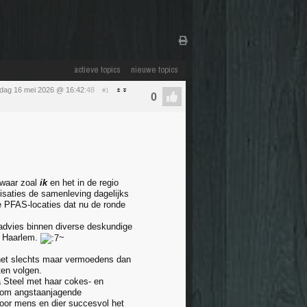
actieve topics
nieuwe topics
rdag 16 mei 2026 @ 16:42
:48
#1
 waar zoal
ik
en het in de regio
saties de samenleving dagelijks
e PFAS-locaties dat nu de ronde
 advies binnen diverse deskundige
 Haarlem.
~
n het slechts maar vermoedens dan
ten volgen.
a Steel met haar cokes- en
n om angstaanjagende
voor mens en dier succesvol het