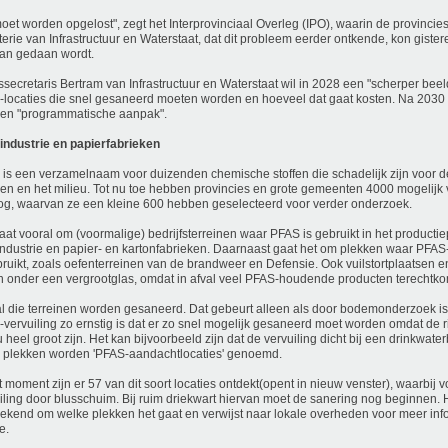
moet worden opgelost", zegt het Interprovinciaal Overleg (IPO), waarin de provinc
terie van Infrastructuur en Waterstaat, dat dit probleem eerder ontkende, kon gister
aan gedaan wordt.
ssecretaris Bertram van Infrastructuur en Waterstaat wil in 2028 een "scherper be
locaties die snel gesaneerd moeten worden en hoeveel dat gaat kosten. Na 2030 b
en "programmatische aanpak".
tindustrie en papierfabrieken
is een verzamelnaam voor duizenden chemische stoffen die schadelijk zijn voor 
n en het milieu. Tot nu toe hebben provincies en grote gemeenten 4000 mogelijk 
og, waarvan ze een kleine 600 hebben geselecteerd voor verder onderzoek.
aat vooral om (voormalige) bedrijfsterreinen waar PFAS is gebruikt in het productie
tindustrie en papier- en kartonfabrieken. Daarnaast gaat het om plekken waar PF
bruikt, zoals oefenterreinen van de brandweer en Defensie. Ook vuilstortplaatsen e
n onder een vergrootglas, omdat in afval veel PFAS-houdende producten terechtk
al die terreinen worden gesaneerd. Dat gebeurt alleen als door bodemonderzoek is
vervuiling zo ernstig is dat er zo snel mogelijk gesaneerd moet worden omdat de r
u heel groot zijn. Het kan bijvoorbeeld zijn dat de vervuiling dicht bij een drinkwate
 plekken worden 'PFAS-aandachtlocaties' genoemd.
t moment zijn er 57 van dit soort locaties ontdekt(opent in nieuw venster), waarbij v
iling door blusschuim. Bij ruim driekwart hiervan moet de sanering nog beginnen. 
bekend om welke plekken het gaat en verwijst naar lokale overheden voor meer inf
e.