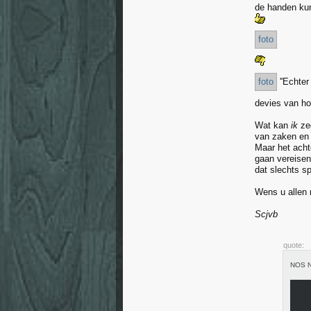
de handen ku
foto
foto
''Echter
devies van h
Wat kan
ik
zeg
van zaken en
Maar het acht
gaan vereisen
dat slechts s
Wens u allen 
Scjvb
quote:
NOS N