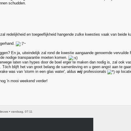
nnen schudden.
 zal redelijkheid en toegeeflijkheid hangende zulke kwesties vaak van beide k
ogerhand.
~
gen? En ja, uiteindelijk zal rond de kwestie aangaande genoemde vervuilde 
 de nodige transparantie moeten komen.
erwege laten van hypes door de boel erger te maken dan nodig is, zal ook vas
. Tóch blijft het van groot belang de samenleving en u geen angst aan te gaan
prake was van 'storm in een glas water', aldus
wij
professionals
op locat
nog 'n mooi weekend verder!
ieuws • vandaag, 07:11