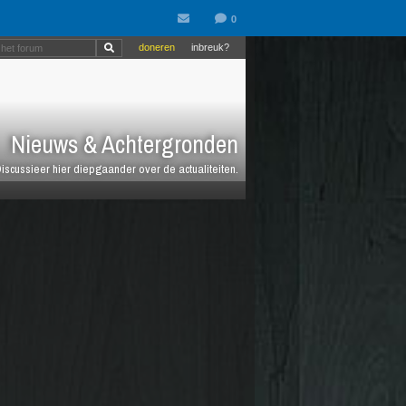
doneren
inbreuk?
Nieuws & Achtergronden
iscussieer hier diepgaander over de actualiteiten.