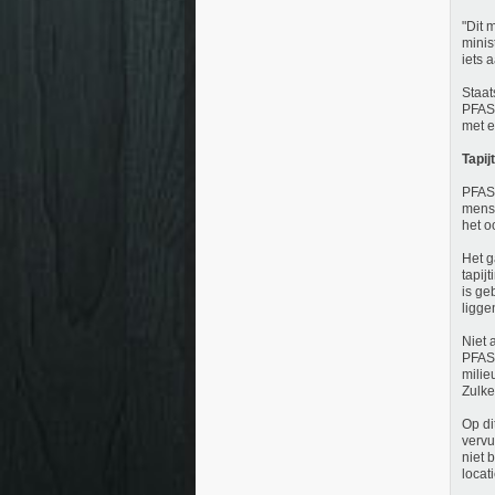
"Dit 
minis
iets 
Staat
PFAS-
met e
Tapij
PFAS 
mense
het o
Het g
tapij
is ge
ligge
Niet 
PFAS-
milie
Zulke
Op di
vervu
niet 
locati