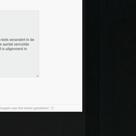
niets verandert in de
e aantal vervuilde
 is uitgevoerd in
teugen van het leven genieten!
:Y)