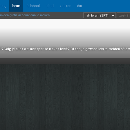
log
forum
fotoboek
chat
zoeken
dm
om een gratis account aan te maken
.
ief? Volg je alles wat met sport te maken heeft? Of heb je gewoon iets te melden of te 