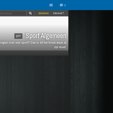
doneren
inbreuk?
Sport Algemeen
SPT
vragen over een sport? Dan is dit het forum waar je
zijn moet.