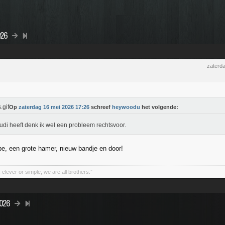
026
zaterd
Op
zaterdag 16 mei 2026 17:26
schreef
heywoodu
het volgende:
udi heeft denk ik wel een probleem rechtsvoor.
pe, een grote hamer, nieuw bandje en door!
clever or simple, we are all brothers.”
2026