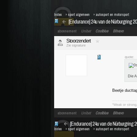
Index
»
sport algemeen
»
autosport en motorsport
[Endurance] 24u van de Nürburgring 2
abonnement
Unibet
Coolblue
Bitvavo
Stoorzendert
Zie signature
quote:
Die A
Beetje ductta
“Weak or strong, 
abonnement
Unibet
Coolblue
Bitvavo
[Endurance] 24u van de Nürburgring 
Index
»
sport algemeen
»
autosport en motorsport