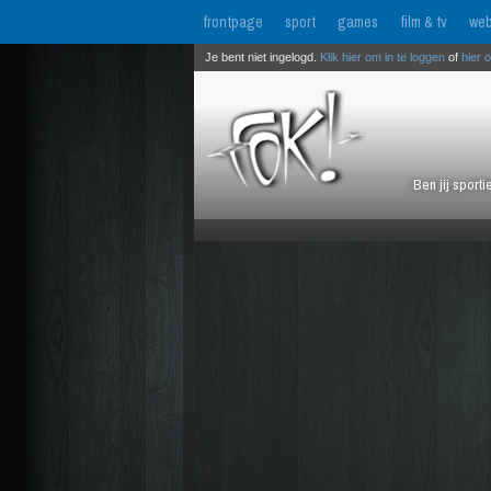
frontpage
sport
games
film & tv
web
Je bent niet ingelogd.
Klik hier om in te loggen
of
hier 
Ben jij sport