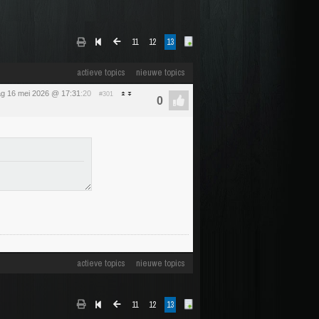
11
12
13
actieve topics
nieuwe topics
ag 16 mei 2026 @ 17:31
:20
#301
actieve topics
nieuwe topics
11
12
13