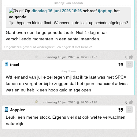
Broertje van Katlaah
Op
dinsdag 16 juni 2026 16:26
schreef
tjoptjop
het
volgende:
Tja, hype en kleine float. Wanneer is de lock-up periode afgelopen?
Gaat oven een lange periode las ik. Niet 1 dag maar
verschillende momenten in een aantal maanden.
Opgeblazen gevoel of winderigheid? Zo opgelost met Rennie!
• dinsdag 16 juni 2026 @ 16:43 • 127
incel
they/them
Wtf iemand van jullie zei tegen mij dat ik te laat was met SPCX
kopen en vergat er bij te zeggen dat het geen financieel advies
was en nu heb ik een hoop geld misgelopen
• dinsdag 16 juni 2026 @ 16:50 • 128
Joppiez
Leuk, een meme stock. Ergens viel dat ook wel te verwachten
natuurlijk.