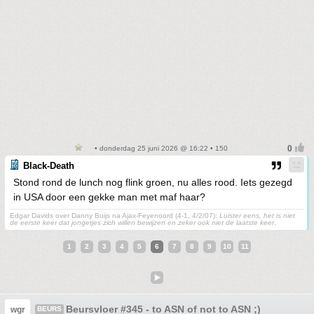
• donderdag 25 juni 2026 @ 16:22 • 150
Black-Death
Stond rond de lunch nog flink groen, nu alles rood. Iets gezegd
in USA door een gekke man met maf haar?
Edgar Davids over Danny Buijs na Ajax-Feyenoord (4-1, 4/2/07):
Luister eens, het is niet
de eerste keer dat jongetjes zich willen bewijzen en zeker ook niet de laatste keer
.
1
2
3
4
5
6
7
8
9
10
11
Beursvloer #345 - to ASN of not to ASN ;)
wgr
BEURS