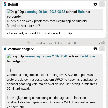
Bofjijff
Op
zaterdag 20 juni 2026 08:52
schreef
Rnie
het
volgende:
Ik heb al een week problemen met Degiro app op Android.
Meerdere hier last van?
gisteren wel, nu werkt het wel weer kennelijk
• dinsdag 23 juni 2026 @ 12:34 • 140
voetbalmanager2
Op
woensdag 17 juni 2026 18:46
schreef
Lichtloper
het volgende:
[..]
Gewoon alsnog kopen. De beste dag om SPCX te kopen was
gisteren, de een-na-beste dag om SPCX te kopen is vandaag. Dit
aandeel gaat nog vele malen over de kop, het bedrijf is minstens
30 triljard waard.
Later kijk je terug op vandaag als de dag dat je financieel
onafhankelijk bent geworden. Dit alles is WEL financieel advies.
Zet hem op!