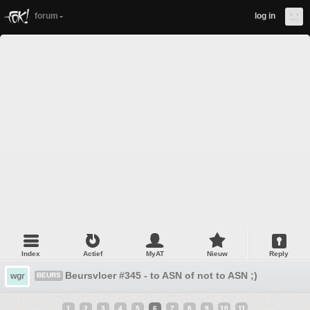
forum
log in
Index
Actief
MyAT
Nieuw
Reply
Beursvloer #345 - to ASN of not to ASN ;)
wgr
BEURS
1
2
3
4
5
6
7
8
9
10
11