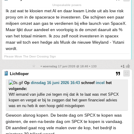
Unspeakable powers
Ik zat wat te klooien met AI en daar kwam Linde uit als low risk
proxy om in de spacerace te investeren. Die schijnen een paar
miljoen omzet aan gas te verdienen bij elke launch van SpaceX.
Maar lijkt duur aandeel en voorlopig is de omzet daaruit als %
van het totaal miniem. Ik zou zelf nooit investeren in spacex
maar wil toch een hedge als Musk de nieuwe Weyland - Yutani
wordt.
Please Move The Deer Crossing Sign
• woensdag 17 juni 2026 @ 18:46 • 133
Lichtloper
Op
dinsdag 16 juni 2026 16:43
schreef
incel
het
volgende:
Wtf iemand van jullie zei tegen mij dat ik te laat was met SPCX
kopen en vergat er bij te zeggen dat het geen financieel advies
was en nu heb ik een hoop geld misgelopen
Gewoon alsnog kopen. De beste dag om SPCX te kopen was
gisteren, de een-na-beste dag om SPCX te kopen is vandaag.
Dit aandeel gaat nog vele malen over de kop, het bedrijf is