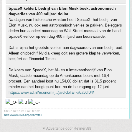
SpaceX keldert: bedrijf van Elon Musk boekt astronomisch
dagverlies van 400 miljard dollar
Na dagen van historische winsten heeft SpaceX, het bedrijf van
Elon Musk, nu ook een astronomisch verlies te pakken. Beleggers
deden hun aandeel maandag op Wall Street massaal van de hand.
SpaceX verloor op één dag 400 miljard aan beurswaarde.
Dat is bijna het grootste verlies aan dagwaarde van een bedrijf ooit.
Alleen chipbedrijf Nvidia kreeg ooit een grotere klap te verwerken,
becijfert de Financial Times.
De koers van SpaceX, het AI- en ruimtevaartbedrijf van Elon
Musk, daalde maandag op de Amerikaanse beurs met 16,4
procent. Een aandeel kost nu 154,60 dollar; dat is 31,5 procent
minder dan het hoogtepunt kort na de beursgang op 12 juni.
https://www.ad.nl/economi(...)ard-dollar~a6a3df04/
Steun het Kiva Fok! team!
http://www.kiva.org/team/fok
▼ Advertentie door Refinery89