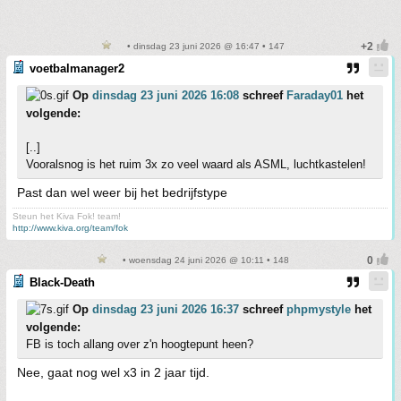
• dinsdag 23 juni 2026 @ 16:47 • 147
voetbalmanager2
Op
dinsdag 23 juni 2026 16:08
schreef
Faraday01
het
volgende:
[..]
Vooralsnog is het ruim 3x zo veel waard als ASML, luchtkastelen!
Past dan wel weer bij het bedrijfstype
Steun het Kiva Fok! team!
http://www.kiva.org/team/fok
• woensdag 24 juni 2026 @ 10:11 • 148
Black-Death
Op
dinsdag 23 juni 2026 16:37
schreef
phpmystyle
het
volgende:
FB is toch allang over z'n hoogtepunt heen?
Nee, gaat nog wel x3 in 2 jaar tijd.