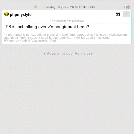
• dinsdag 23 juni 2026 @ 16:37 • 146
phpmystyle
The emperor of Moscow!
FB is toch allang over z'n hoogtepunt heen?
"If the nation is not capable of preserving itself and reproducing, if it loses it vital bearings
and ideals, then it doesn't need foreign enemies - it will fall apart on its own."
[Written by Vladimir Vladimirovich Putin]
▼ Advertentie door Refinery89