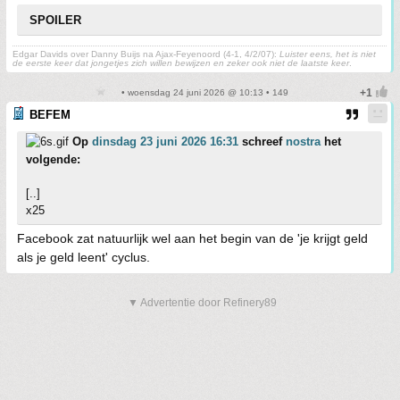
SPOILER
Edgar Davids over Danny Buijs na Ajax-Feyenoord (4-1, 4/2/07):
Luister eens, het is niet
de eerste keer dat jongetjes zich willen bewijzen en zeker ook niet de laatste keer
.
• woensdag 24 juni 2026 @ 10:13 • 149
BEFEM
Op
dinsdag 23 juni 2026 16:31
schreef
nostra
het
volgende:
[..]
x25
Facebook zat natuurlijk wel aan het begin van de 'je krijgt geld
als je geld leent' cyclus.
▼ Advertentie door Refinery89