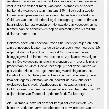
aandelen. Facebook zou gemakkelijk aandelen kunnen verkopen
voor 2 miljard dollar of meer, waardoor Goldman en de andere
banken die waarborg staan minstens 140 miljoen dollar zouden
kunnen opstrijken aan vergoedingen. Het andere voordeel voor
Goldman van een leidende rol bij de beursgang is dat de firma al
haar invloed kan aanwenden om de waarde van Facebook op het
moment van de aandelenverkoop de waardering van 50 miljard
dollar zal overtreffen.
Goldman heeft van Facebook tevens het recht gekregen om aan
zijn vermogende klanten aandelen te verkopen, voor nog eens 1,5
miljard dollar. Volgens The Times zal Goldman daartoe een
beleggingsvehikel in het leven roepen en zijn klanten vervolgens
een initiële vergoeding in rekening brengen van 4 procent, plus 5
procent van de winst. Hoewel het erop lijkt dat deze klanten wel
gek zouden zijn als ze tegen zon hoog waarderingsniveau in
Facebook zouden beleggen, zullen ze vrijwel zeker een grotere
loyaliteit jegens Goldman voelen, doordat de bank hun deze
exclusieve kans biedt. Daarbovenop is het waarschijnlijk dat
Goldman een mooi deel zal mogen beheren van het fortuin van 12
miljard dollar van Facebook-oprichter Mark Zuckerberg.
Als Goldman al deze rollen tegelijkertijd zal vervullen die van
belegger, verkoper, vermogensbeheerder en waarborger van de