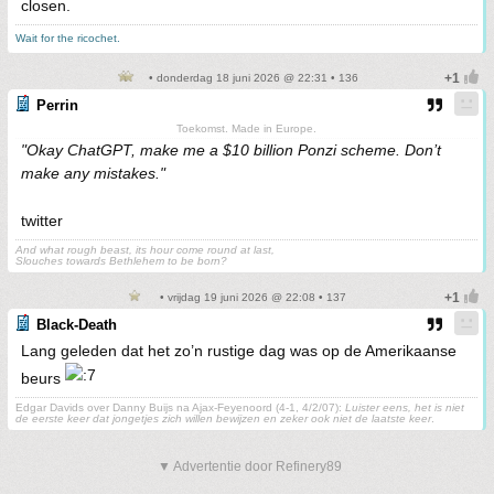
closen.
Wait for the ricochet.
• donderdag 18 juni 2026 @ 22:31 • 136
Perrin
Toekomst. Made in Europe.
"Okay ChatGPT, make me a $10 billion Ponzi scheme. Don’t
make any mistakes."
twitter
And what rough beast, its hour come round at last,
Slouches towards Bethlehem to be born?
• vrijdag 19 juni 2026 @ 22:08 • 137
Black-Death
Lang geleden dat het zo’n rustige dag was op de Amerikaanse
beurs
Edgar Davids over Danny Buijs na Ajax-Feyenoord (4-1, 4/2/07):
Luister eens, het is niet
de eerste keer dat jongetjes zich willen bewijzen en zeker ook niet de laatste keer
.
▼ Advertentie door Refinery89