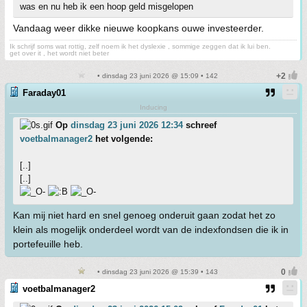
was en nu heb ik een hoop geld misgelopen
Vandaag weer dikke nieuwe koopkans ouwe investeerder.
Ik schrijf soms wat rottig, zelf noem ik het dyslexie , sommige zeggen dat ik lui ben.
get over it , het wordt niet beter
• dinsdag 23 juni 2026 @ 15:09 • 142
Faraday01
Inducing
Op
dinsdag 23 juni 2026 12:34
schreef
voetbalmanager2
het volgende:
[..]
[..]
Kan mij niet hard en snel genoeg onderuit gaan zodat het zo
klein als mogelijk onderdeel wordt van de indexfondsen die ik in
portefeuille heb.
• dinsdag 23 juni 2026 @ 15:39 • 143
voetbalmanager2