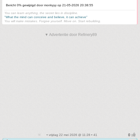
Bericht 0% gewijzigd door monkyyy op 21-05-2026 20:38:55
You can learn anything, the secret lies in discipline.
"What the mind can conceive and believe, it can achieve"
You will make mistakes. Forgive yourself. Move on. Start rebuilding.
▼ Advertentie door Refinery89
• vrijdag 22 mei 2026 @ 11:28 • 41