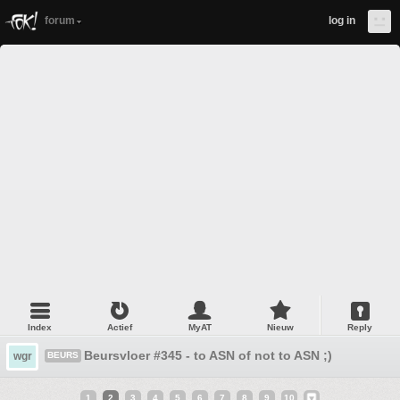
forum
log in
Index
Actief
MyAT
Nieuw
Reply
Beursvloer #345 - to ASN of not to ASN ;)
wgr
BEURS
1
2
3
4
5
6
7
8
9
10