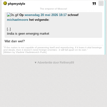
phpmystyle
The emperor of Moscow!
Op
woensdag 20 mei 2026 18:17
schreef
michaelmoore
het volgende:
[..]
iindia is geen emerging market
Wat dan wel?
"If the nation is not capable of preserving itself and reproducing, if it loses it vital bearings
and ideals, then it doesn't need foreign enemies - it will fall apart on its own."
[Written by Vladimir Vladimirovich Putin]
▼ Advertentie door Refinery89