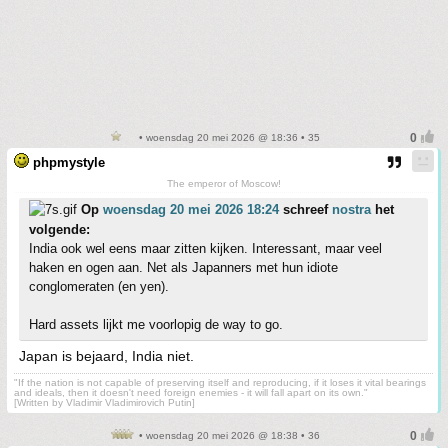
• woensdag 20 mei 2026 @ 18:36 • 35
phpmystyle
The emperor of Moscow!
Op
woensdag 20 mei 2026 18:24
schreef
nostra
het
volgende:
India ook wel eens maar zitten kijken. Interessant, maar veel
haken en ogen aan. Net als Japanners met hun idiote
conglomeraten (en yen).
Hard assets lijkt me voorlopig de way to go.
Japan is bejaard, India niet.
"If the nation is not capable of preserving itself and reproducing, if it loses it vital bearings
and ideals, then it doesn't need foreign enemies - it will fall apart on its own."
[Written by Vladimir Vladimirovich Putin]
• woensdag 20 mei 2026 @ 18:38 • 36