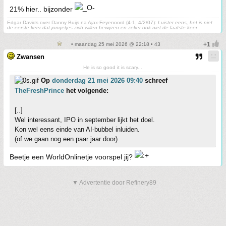
21% hier.. bijzonder
Edgar Davids over Danny Buijs na Ajax-Feyenoord (4-1, 4/2/07):
Luister eens, het is niet
de eerste keer dat jongetjes zich willen bewijzen en zeker ook niet de laatste keer
.
• maandag 25 mei 2026 @ 22:18 • 43
Zwansen
He is so good it is scary...
Op
donderdag 21 mei 2026 09:40
schreef
TheFreshPrince
het volgende:
[..]
Wel interessant, IPO in september lijkt het doel.
Kon wel eens einde van AI-bubbel inluiden.
(of we gaan nog een paar jaar door)
Beetje een WorldOnlinetje voorspel jij?
▼ Advertentie door Refinery89