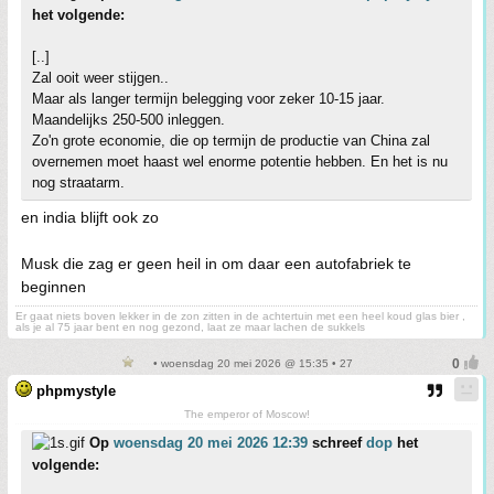
het volgende:
[..]
Zal ooit weer stijgen..
Maar als langer termijn belegging voor zeker 10-15 jaar.
Maandelijks 250-500 inleggen.
Zo'n grote economie, die op termijn de productie van China zal
overnemen moet haast wel enorme potentie hebben. En het is nu
nog straatarm.
en india blijft ook zo
Musk die zag er geen heil in om daar een autofabriek te
beginnen
Er gaat niets boven lekker in de zon zitten in de achtertuin met een heel koud glas bier ,
als je al 75 jaar bent en nog gezond, laat ze maar lachen de sukkels
• woensdag 20 mei 2026 @ 15:35 • 27
phpmystyle
The emperor of Moscow!
Op
woensdag 20 mei 2026 12:39
schreef
dop
het
volgende: