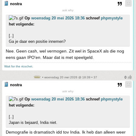
nostra
ask why
Op
woensdag 20 mei 2026 18:36
schreef
phpmystyle
het volgende:
[..]
Ga je daar een positie innemen?
Nee. Geen cash, wel vermogen. Zit wel in SpaceX als die nog
eens gaan IPO'en. Maar dat is met speelgeld.
Wait for the ricochet.
• woensdag 20 mei 2026 @ 18:39 • 37
nostra
ask why
Op
woensdag 20 mei 2026 18:36
schreef
phpmystyle
het volgende:
[..]
Japan is bejaard, India niet.
Demografie is dramatisch idd tov India. Ik heb dan alleen weer