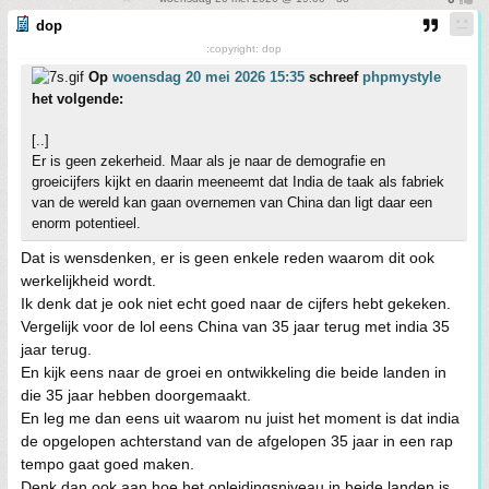
dop
:copyright: dop
Op
woensdag 20 mei 2026 15:35
schreef
phpmystyle
het volgende:
[..]
Er is geen zekerheid. Maar als je naar de demografie en
groeicijfers kijkt en daarin meeneemt dat India de taak als fabriek
van de wereld kan gaan overnemen van China dan ligt daar een
enorm potentieel.
Dat is wensdenken, er is geen enkele reden waarom dit ook
werkelijkheid wordt.
Ik denk dat je ook niet echt goed naar de cijfers hebt gekeken.
Vergelijk voor de lol eens China van 35 jaar terug met india 35
jaar terug.
En kijk eens naar de groei en ontwikkeling die beide landen in
die 35 jaar hebben doorgemaakt.
En leg me dan eens uit waarom nu juist het moment is dat india
de opgelopen achterstand van de afgelopen 35 jaar in een rap
tempo gaat goed maken.
Denk dan ook aan hoe het opleidingsniveau in beide landen is.