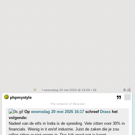
• woensdag 20 mei 2026 @ 18:09 • 29
phpmystyle
The emperor of Moscow!
Op
woensdag 20 mei 2026 16:17
schreef
Drass
het
volgende:
Nadeel van de etfs in India is de spreiding. Vele zitten voor 30% in
financials. Weinig in it en/of industrie. Juist de zaken die je zou
willen zitten er niet enorm in. Dus kijk goed wat je koopt.