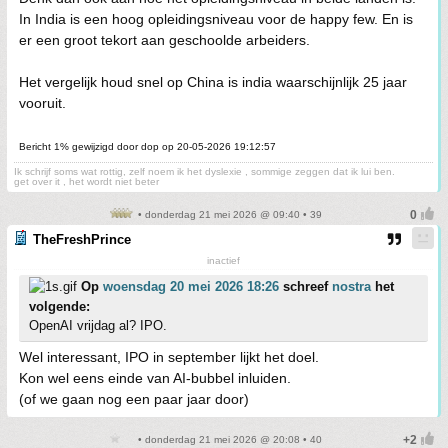
In India is een hoog opleidingsniveau voor de happy few. En is
er een groot tekort aan geschoolde arbeiders.
Het vergelijk houd snel op China is india waarschijnlijk 25 jaar
vooruit.
Bericht 1% gewijzigd door dop op 20-05-2026 19:12:57
Ik schrijf soms wat rottig, zelf noem ik het dyslexie , sommige zeggen dat ik lui ben.
get over it , het wordt niet beter
• donderdag 21 mei 2026 @ 09:40 • 39
TheFreshPrince
inactief
Op
woensdag 20 mei 2026 18:26
schreef
nostra
het
volgende:
OpenAI vrijdag al? IPO.
Wel interessant, IPO in september lijkt het doel.
Kon wel eens einde van AI-bubbel inluiden.
(of we gaan nog een paar jaar door)
• donderdag 21 mei 2026 @ 20:08 • 40