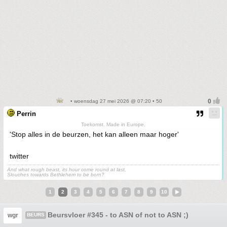
• woensdag 27 mei 2026 @ 07:20 • 50
Perrin
Toekomst. Made in Europe.
'Stop alles in de beurzen, het kan alleen maar hoger'
twitter
And what rough beast, its hour come round at last,
Slouches towards Bethlehem to be born?
1
2
3
4
5
6
7
8
9
10
Beursvloer #345 - to ASN of not to ASN ;)
wgr
BEURS