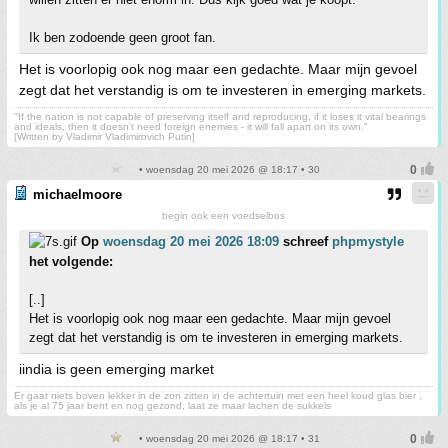
Ik ben zodoende geen groot fan.
Het is voorlopig ook nog maar een gedachte. Maar mijn gevoel
zegt dat het verstandig is om te investeren in emerging markets.
"If the nation is not capable of preserving itself and reproducing, if it loses it vital bearings
and ideals, then it doesn't need foreign enemies - it will fall apart on its own."
[Written by Vladimir Vladimirovich Putin]
• woensdag 20 mei 2026 @ 18:17 • 30
michaelmoore
begin ook een voedselbos
Op
woensdag 20 mei 2026 18:09
schreef
phpmystyle
het volgende:
[..]
Het is voorlopig ook nog maar een gedachte. Maar mijn gevoel
zegt dat het verstandig is om te investeren in emerging markets.
iindia is geen emerging market
Er gaat niets boven lekker in de zon zitten in de achtertuin met een heel koud glas bier ,
als je al 75 jaar bent en nog gezond, laat ze maar lachen de sukkels
• woensdag 20 mei 2026 @ 18:17 • 31