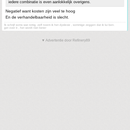
iedere combinatie is even aanlokkelijk overigens.
Negatief want kosten zijn veel te hoog
En de verhandelbaarheid is slecht.
Ik schrijf soms wat rottig, zelf noem ik het dyslexie , sommige zeggen dat ik lui ben.
get over it , het wordt niet beter
▼ Advertentie door Refinery89