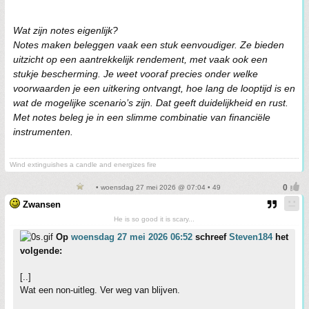
Wat zijn notes eigenlijk?
Notes maken beleggen vaak een stuk eenvoudiger. Ze bieden
uitzicht op een aantrekkelijk rendement, met vaak ook een
stukje bescherming. Je weet vooraf precies onder welke
voorwaarden je een uitkering ontvangt, hoe lang de looptijd is en
wat de mogelijke scenario’s zijn. Dat geeft duidelijkheid en rust.
Met notes beleg je in een slimme combinatie van financiële
instrumenten.
Wind extinguishes a candle and energizes fire
• woensdag 27 mei 2026 @ 07:04 • 49
Zwansen
He is so good it is scary...
Op
woensdag 27 mei 2026 06:52
schreef
Steven184
het
volgende:
[..]
Wat een non-uitleg. Ver weg van blijven.