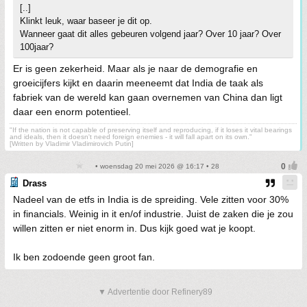
[..]
Klinkt leuk, waar baseer je dit op.
Wanneer gaat dit alles gebeuren volgend jaar? Over 10 jaar? Over
100jaar?
Er is geen zekerheid. Maar als je naar de demografie en
groeicijfers kijkt en daarin meeneemt dat India de taak als
fabriek van de wereld kan gaan overnemen van China dan ligt
daar een enorm potentieel.
"If the nation is not capable of preserving itself and reproducing, if it loses it vital bearings
and ideals, then it doesn't need foreign enemies - it will fall apart on its own."
[Written by Vladimir Vladimirovich Putin]
• woensdag 20 mei 2026 @ 16:17 • 28
Drass
Nadeel van de etfs in India is de spreiding. Vele zitten voor 30%
in financials. Weinig in it en/of industrie. Juist de zaken die je zou
willen zitten er niet enorm in. Dus kijk goed wat je koopt.
Ik ben zodoende geen groot fan.
▼ Advertentie door Refinery89