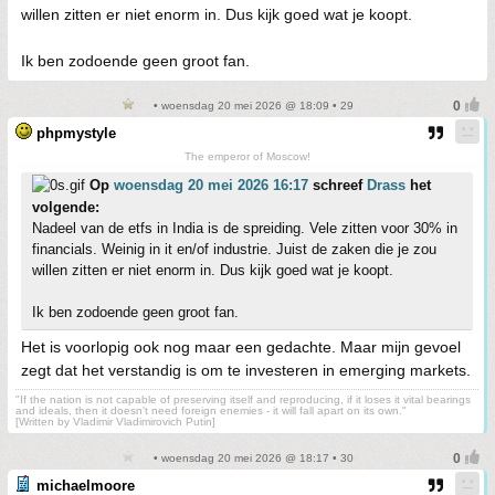
willen zitten er niet enorm in. Dus kijk goed wat je koopt.
Ik ben zodoende geen groot fan.
• woensdag 20 mei 2026 @ 18:09 • 29
phpmystyle
The emperor of Moscow!
Op
woensdag 20 mei 2026 16:17
schreef
Drass
het
volgende:
Nadeel van de etfs in India is de spreiding. Vele zitten voor 30% in
financials. Weinig in it en/of industrie. Juist de zaken die je zou
willen zitten er niet enorm in. Dus kijk goed wat je koopt.
Ik ben zodoende geen groot fan.
Het is voorlopig ook nog maar een gedachte. Maar mijn gevoel
zegt dat het verstandig is om te investeren in emerging markets.
"If the nation is not capable of preserving itself and reproducing, if it loses it vital bearings
and ideals, then it doesn't need foreign enemies - it will fall apart on its own."
[Written by Vladimir Vladimirovich Putin]
• woensdag 20 mei 2026 @ 18:17 • 30
michaelmoore