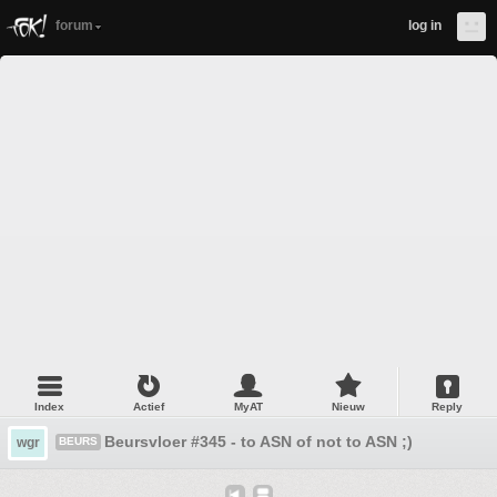
forum
log in
Index
Actief
MyAT
Nieuw
Reply
Beursvloer #345 - to ASN of not to ASN ;)
wgr
BEURS