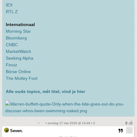
IEX
RTL Z
Internationaal
Morning Star
Bloomberg
CNBC
MarketWatch
Seeking Alpha
Finviz
Börse Online
The Motley Fool
Alle oude topics, mét titel, vind je hier
• zondag 17 mei 2026 @ 14:49 • 2
Seven.