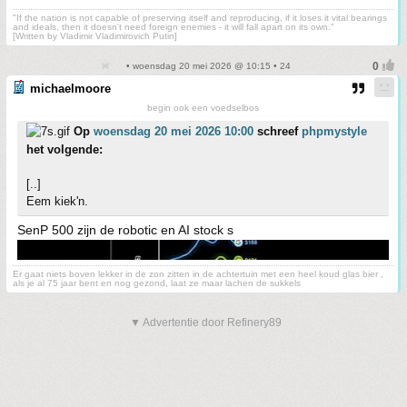
"If the nation is not capable of preserving itself and reproducing, if it loses it vital bearings
and ideals, then it doesn't need foreign enemies - it will fall apart on its own."
[Written by Vladimir Vladimirovich Putin]
• woensdag 20 mei 2026 @ 10:15 • 24
michaelmoore
begin ook een voedselbos
Op
woensdag 20 mei 2026 10:00
schreef
phpmystyle
het volgende:
[..]
Eem kiek'n.
SenP 500 zijn de robotic en AI stock s
Er gaat niets boven lekker in de zon zitten in de achtertuin met een heel koud glas bier ,
als je al 75 jaar bent en nog gezond, laat ze maar lachen de sukkels
▼ Advertentie door Refinery89