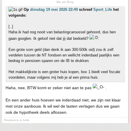
We are Borg.
Op
dinsdag 19 mei 2026 22:49
schreef
Sport_Life
het
volgende:
[..]
Haha ik had nog nooit van belastingcaroussel gehoord, dus ben
gaan googlen. Ik geloof niet dat jij dat bedoeld?
.
Een grote som geld (dan denk ik aan 300-500k oid) zou ik zelf
verdelen tussen de NT fondsen en wellicht inderdaad jaarlijks een
bedrag in pensioen sparen om de IB te drukken.
Het makkelijkste is een groter huis kopen, box 1 biedt veel fiscale
voordelen, maar volgens mij heb je al een prima huis.
Haha, nee, BTW komt er zeker niet aan te pas
.
En een ander huis hoeven we inderdaad niet, we zijn net klaar
met onze aanbouw. Ik wil wel de lasten verlagen dus we gaan
ook de hypotheek deels aflossen.
Resistance is futile.