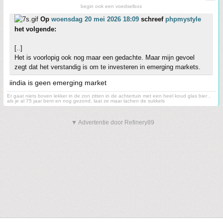
begin ook een voedselbos
Op
woensdag 20 mei 2026 18:09
schreef
phpmystyle
het volgende:
[..]
Het is voorlopig ook nog maar een gedachte. Maar mijn gevoel
zegt dat het verstandig is om te investeren in emerging markets.
iindia is geen emerging market
Er gaat niets boven lekker in de zon zitten in de achtertuin met een heel koud glas bier ,
als je al 75 jaar bent en nog gezond, laat ze maar lachen de sukkels
▼ Advertentie door Refinery89