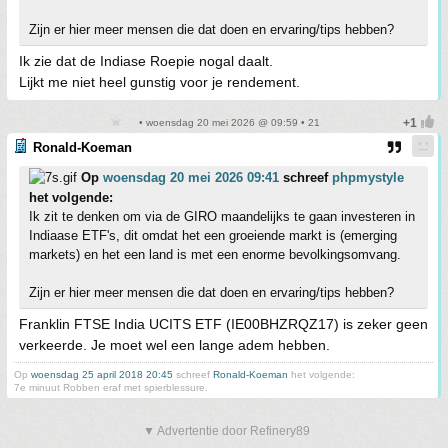
Zijn er hier meer mensen die dat doen en ervaring/tips hebben?
Ik zie dat de Indiase Roepie nogal daalt.
Lijkt me niet heel gunstig voor je rendement.
• woensdag 20 mei 2026 @ 09:59 • 21
Ronald-Koeman
Op
woensdag 20 mei 2026 09:41
schreef
phpmystyle
het volgende:
Ik zit te denken om via de GIRO maandelijks te gaan investeren in
Indiaase ETF's, dit omdat het een groeiende markt is (emerging
markets) en het een land is met een enorme bevolkingsomvang.
Zijn er hier meer mensen die dat doen en ervaring/tips hebben?
Franklin FTSE India UCITS ETF (IE00BHZRQZ17) is zeker geen
verkeerde. Je moet wel een lange adem hebben.
Op
woensdag 25 april 2018 20:45
schreef
Ronald-Koeman
het volgende:
7e minuut Robben eraf met spierblessure.
▼ Advertentie door Refinery89