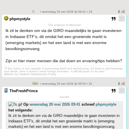
• woensdag 20 mei 2026 @ 09:41 • 19
phpmystyle
The emperor of Moscow!
Ik zit te denken om via de GIRO maandelijks te gaan investeren
in Indiaase ETF's, dit omdat het een groeiende markt is
(emerging markets) en het een land is met een enorme
bevolkingsomvang.
Zijn er hier meer mensen die dat doen en ervaring/tips hebben?
"If the nation is not capable of preserving itself and reproducing, if it loses it vital bearings
and ideals, then it doesn't need foreign enemies - it will fall apart on its own."
[Written by Vladimir Vladimirovich Putin]
• woensdag 20 mei 2026 @ 09:53 • 20
TheFreshPrince
inactief
Op
woensdag 20 mei 2026 09:41
schreef
phpmystyle
het volgende:
Ik zit te denken om via de GIRO maandelijks te gaan investeren in
Indiaase ETF's, dit omdat het een groeiende markt is (emerging
markets) en het een land is met een enorme bevolkingsomvang.