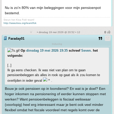
Nu is zo'n 80% van mijn beleggingen voor mijn pensioenpot
bestemd.
Steun het Kiva Fok! team!
http://www.kiva.org/team/fok
• dinsdag 19 mei 2026 @ 20:52 • 12
Faraday01
Inducing
Op
dinsdag 19 mei 2026 19:35
schreef
Seven.
het
volgende:
[..]
Ik ga eens checken. Ik was niet van plan om te gaan
pensioenbeleggen als alles in rook op gaat als ik zou komen te
overlijden in ieder geval
.
Bouw je ook pensioen op in loondienst? En wat is je doel? Een
hoger inkomen na pensionering of eerder kunnen stoppen met
werken? Want pensioenbeleggen is fisciaal weliswaar
(voorlopig) heel erg interessant maar je bent ook veel minder
flexibel omdat het fiscale voordeel met regels komt over de