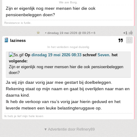
We are Borg.
Zijn er eigenlijk nog meer mensen hier die ook
pensioenbeleggen doen?
Resistance is futile.
• dinsdag 19 mei 2026 @ 09:25 • 6
laziness
In het verleden nogal duizelig
Op
dinsdag 19 mei 2026 08:33
schreef
Seven.
het
volgende:
Zijn er eigenlijk nog meer mensen hier die ook pensioenbeleggen
doen?
Ja wij zijn daar vorig jaar mee gestart bij doelbeleggen.
Rekening staat op mijn naam en gaat bij overlijden naar man en
daarna kind.
Ik heb de verkoop van rsu’s vorig jaar hierin geduwd en het
leverde meteen een leuke belastingteruggave op.
Ik heb je lief mijn hele leven
▼ Advertentie door Refinery89