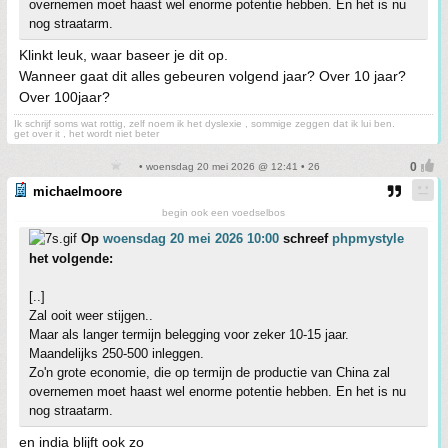
overnemen moet haast wel enorme potentie hebben. En het is nu
nog straatarm.
Klinkt leuk, waar baseer je dit op.
Wanneer gaat dit alles gebeuren volgend jaar? Over 10 jaar?
Over 100jaar?
Ik schrijf soms wat rottig, zelf noem ik het dyslexie , sommige zeggen dat ik lui ben.
get over it , het wordt niet beter
• woensdag 20 mei 2026 @ 12:41 • 26
michaelmoore
begin ook een voedselbos
Op
woensdag 20 mei 2026 10:00
schreef
phpmystyle
het volgende:
[..]
Zal ooit weer stijgen..
Maar als langer termijn belegging voor zeker 10-15 jaar.
Maandelijks 250-500 inleggen.
Zo'n grote economie, die op termijn de productie van China zal
overnemen moet haast wel enorme potentie hebben. En het is nu
nog straatarm.
en india blijft ook zo