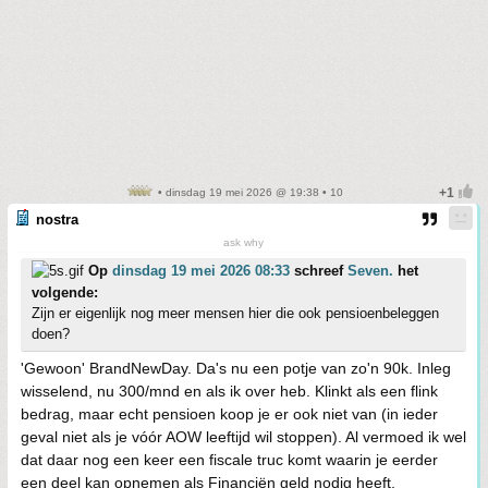
• dinsdag 19 mei 2026 @ 19:38 • 10
nostra
ask why
Op
dinsdag 19 mei 2026 08:33
schreef
Seven.
het
volgende:
Zijn er eigenlijk nog meer mensen hier die ook pensioenbeleggen
doen?
'Gewoon' BrandNewDay. Da's nu een potje van zo'n 90k. Inleg
wisselend, nu 300/mnd en als ik over heb. Klinkt als een flink
bedrag, maar echt pensioen koop je er ook niet van (in ieder
geval niet als je vóór AOW leeftijd wil stoppen). Al vermoed ik wel
dat daar nog een keer een fiscale truc komt waarin je eerder
een deel kan opnemen als Financiën geld nodig heeft.