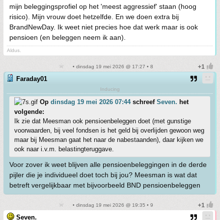
mijn beleggingsprofiel op het 'meest aggressief' staan (hoog
risico). Mijn vrouw doet hetzelfde. En we doen extra bij
BrandNewDay. Ik weet niet precies hoe dat werk maar is ook
pensioen (en beleggen neem ik aan).
Aldus.
• dinsdag 19 mei 2026 @ 17:27 • 8
Faraday01
Inducing
Op
dinsdag 19 mei 2026 07:44
schreef
Seven.
het
volgende:
Ik zie dat Meesman ook pensioenbeleggen doet (met gunstige
voorwaarden, bij veel fondsen is het geld bij overlijden gewoon weg
maar bij Meesman gaat het naar de nabestaanden), daar kijken we
ook naar i.v.m. belastingteruggave.
Voor zover ik weet blijven alle pensioenbeleggingen in de derde
pijler die je individueel doet toch bij jou? Meesman is wat dat
betreft vergelijkbaar met bijvoorbeeld BND pensioenbeleggen
• dinsdag 19 mei 2026 @ 19:35 • 9
Seven.