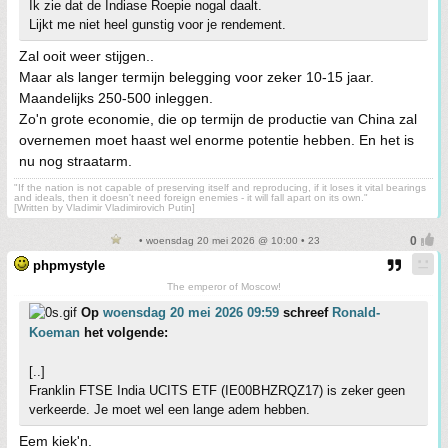
Ik zie dat de Indiase Roepie nogal daalt.
Lijkt me niet heel gunstig voor je rendement.
Zal ooit weer stijgen..
Maar als langer termijn belegging voor zeker 10-15 jaar.
Maandelijks 250-500 inleggen.
Zo'n grote economie, die op termijn de productie van China zal
overnemen moet haast wel enorme potentie hebben. En het is
nu nog straatarm.
"If the nation is not capable of preserving itself and reproducing, if it loses it vital bearings
and ideals, then it doesn't need foreign enemies - it will fall apart on its own."
[Written by Vladimir Vladimirovich Putin]
• woensdag 20 mei 2026 @ 10:00 • 23
phpmystyle
The emperor of Moscow!
Op
woensdag 20 mei 2026 09:59
schreef
Ronald-
Koeman
het volgende:
[..]
Franklin FTSE India UCITS ETF (IE00BHZRQZ17) is zeker geen
verkeerde. Je moet wel een lange adem hebben.
Eem kiek'n.