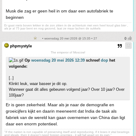
Musk die zag er geen heil in om daar een autofabriek te
beginnen
Er gaat niets boven lekker in de zon zitten in de achtertuin met een heel koud glas bier ,
als je al 75 jaar bent en nog gezond, laat ze maar lachen de sukkels
• woensdag 20 mei 2026 @ 15:35 • 27
phpmystyle
The emperor of Moscow!
Op
woensdag 20 mei 2026 12:39
schreef
dop
het
volgende:
[..]
Klinkt leuk, waar baseer je dit op.
Wanneer gaat dit alles gebeuren volgend jaar? Over 10 jaar? Over
100jaar?
Er is geen zekerheid. Maar als je naar de demografie en
groeicijfers kijkt en daarin meeneemt dat India de taak als
fabriek van de wereld kan gaan overnemen van China dan ligt
daar een enorm potentieel.
"If the nation is not capable of preserving itself and reproducing, if it loses it vital bearings
and ideals, then it doesn't need foreign enemies - it will fall apart on its own."