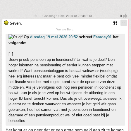
• dinsdag 19 mei 2026 @ 22:38 • 13
Seven.
We are Borg.
Op
dinsdag 19 mei 2026 20:52
schreef
Faraday01
het
volgende:
[..]
Bouw je ook pensioen op in loondienst? En wat is je doel? Een
hoger inkomen na pensionering of eerder kunnen stoppen met
werken? Want pensioenbeleggen is fisciaal weliswaar (voorlopig)
heel erg interessant maar je bent ook veel minder flexibel omdat
het fiscale voordeel met regels komt over de opname van deze
middelen. Als je vervolgens ook nog een pensioen in loondienst op
bouwt, kun je als je te veel op bouwt tijdens de uitkering in een
hoger IB tarief terecht komen. Dus als je dit overweegt, adviseer ik
je eerst na te denken waarvoor en wanneer je het geld wilt gaan
gebruiken, hoe het samen valt met je pensioen in loondienst en
daarmee of een pensioenproduct wel of niet goed past bij je
behoeftes.
Het komt er op neer dat er een grote som geld aan zit te komen,