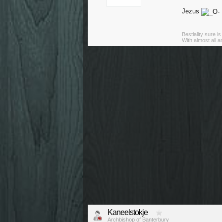
Jezus
Bestiality sure i
With almost all 
Kaneelstokje
Archbishop of Banterbury