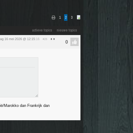
1
2
3
actieve topics
nieuwe topics
dag 16 mei 2026 @ 12:15
:16
#26
lië/Marokko dan Frankrijk dan