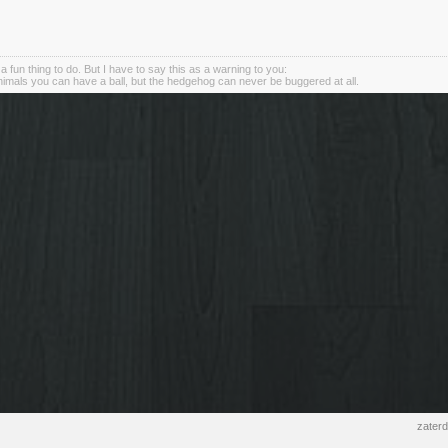
s a fun thing to do. But I have to say this as a warning to you:
animals you can have a ball, but the hedgehog can never be buggered at all.
zater