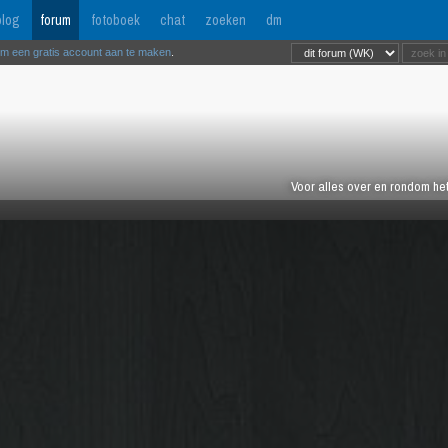
log
forum
fotoboek
chat
zoeken
dm
om een gratis account aan te maken
.
Voor alles over en rondom het