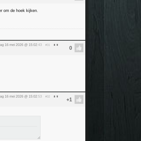
er om de hoek kijken.
dag 16 mei 2026 @ 15:02
:43
#31
dag 16 mei 2026 @ 15:02
:53
#32