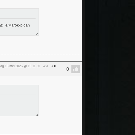
razilië/Marokko dan
dag 16 mei 2026 @ 15:11
:30
#34