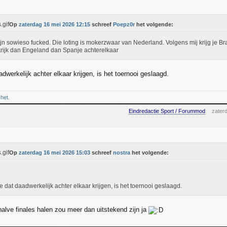
Op
zaterdag 16 mei 2026 12:15
schreef
Poepz0r
het volgende:
jn sowieso fucked. Die loting is mokerzwaar van Nederland. Volgens mij krijg je B
rijk dan Engeland dan Spanje achterelkaar
dwerkelijk achter elkaar krijgen, is het toernooi geslaagd.
chet.
Eindredactie Sport / Forummod
zater
Op
zaterdag 16 mei 2026 15:03
schreef
nostra
het volgende:
e dat daadwerkelijk achter elkaar krijgen, is het toernooi geslaagd.
lve finales halen zou meer dan uitstekend zijn ja