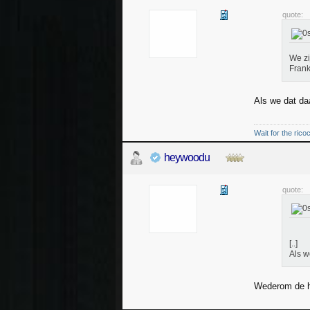
quote:
We zi
Frank
Als we dat daa
Wait for the rico
heywoodu
quote:
[..]
Als w
Wederom de ha