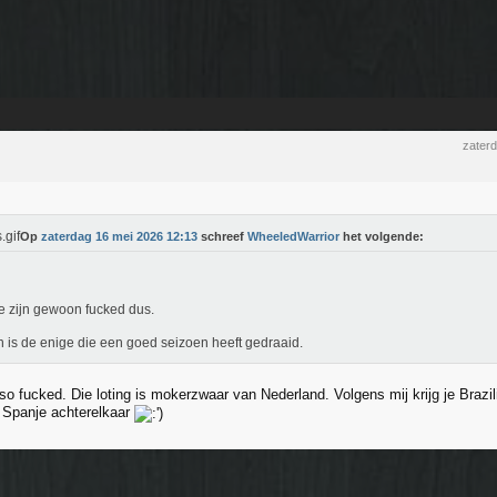
zater
Op
zaterdag 16 mei 2026 12:13
schreef
WheeledWarrior
het volgende:
e zijn gewoon fucked dus.
 is de enige die een goed seizoen heeft gedraaid.
so fucked. Die loting is mokerzwaar van Nederland. Volgens mij krijg je Brazi
 Spanje achterelkaar