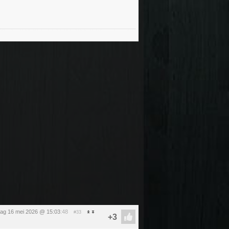
dag 16 mei 2026 @ 15:03
:48
#33