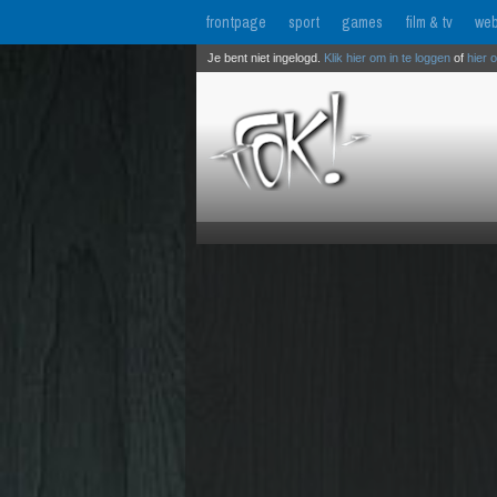
frontpage
sport
games
film & tv
web
Je bent niet ingelogd.
Klik hier om in te loggen
of
hier 