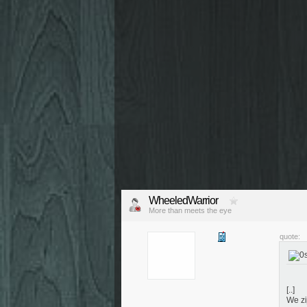
WheeledWarrior
More than meets the eye
quote:
[..]
We zi