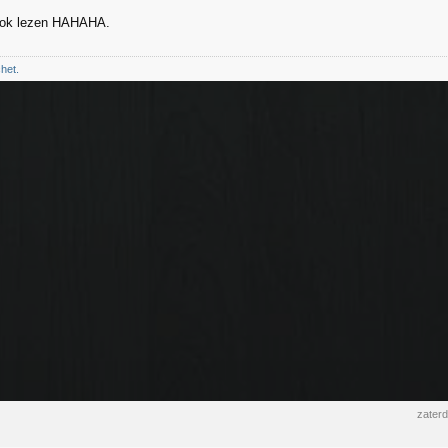
ook lezen HAHAHA.
chet.
zater