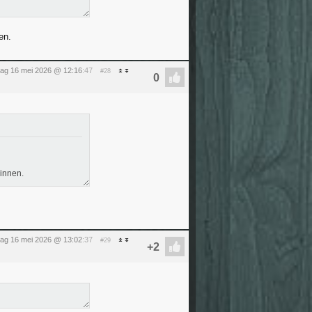
en.
dag 16 mei 2026 @ 12:16
:47
#28
innen.
dag 16 mei 2026 @ 13:02
:37
#29