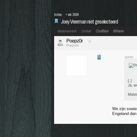
Index
»
wk 2026
Joey Veerman niet geselecteerd
abonnement
Unibet
Coolblue
Bitvavo
Poepz0r
Poepz0r
quote:
[..]
Ja, w
Malen
We zijn sowie
Engeland dan