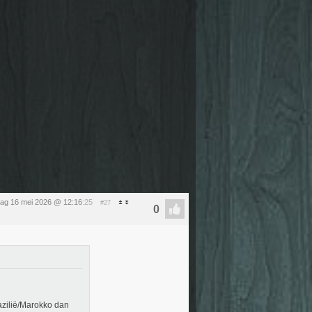
dag 16 mei 2026 @ 12:16
:25
#27
razilië/Marokko dan