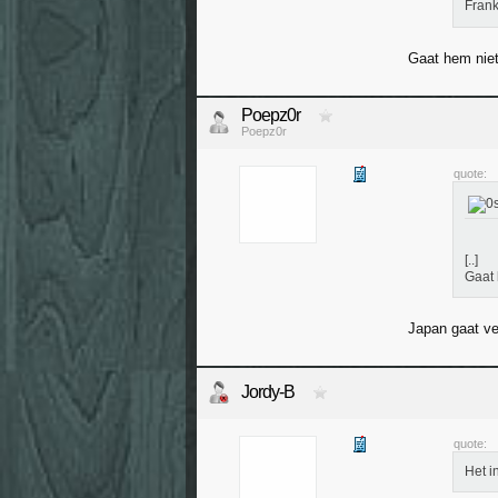
Frank
Gaat hem niet
Poepz0r
Poepz0r
quote:
[..]
Gaat 
Japan gaat v
Jordy-B
quote:
Het i