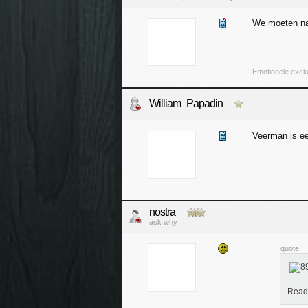
We moeten nat
Emotionele exclu
William_Papadin
Veerman is ee
nostra
ask why
quote:
Read 