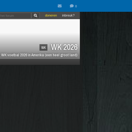
doneren
inbreuk?
WK 2026
WK
 WK voetbal 2026 in Amerika (een heel groot land)