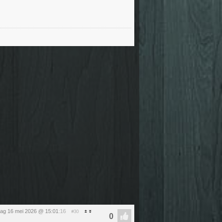
dag 16 mei 2026 @ 15:01
:16
#30