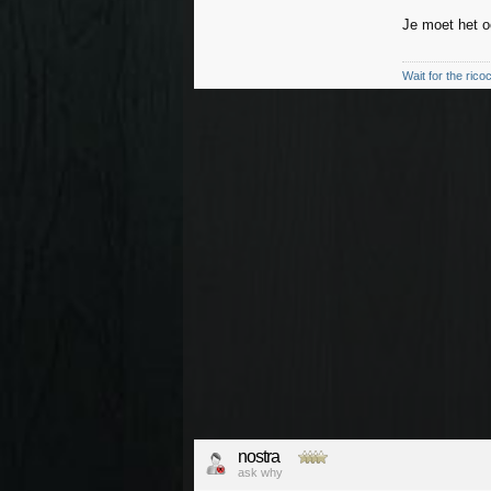
Je moet het 
Wait for the rico
nostra
ask why