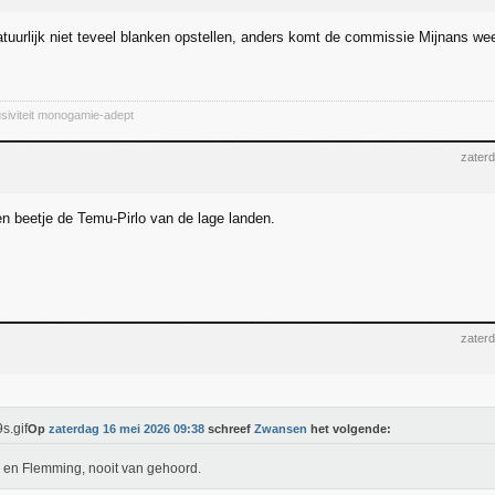
uurlijk niet teveel blanken opstellen, anders komt de commissie Mijnans we
siviteit monogamie-adept
zater
n beetje de Temu-Pirlo van de lage landen.
zater
Op
zaterdag 16 mei 2026 09:38
schreef
Zwansen
het volgende:
en Flemming, nooit van gehoord.