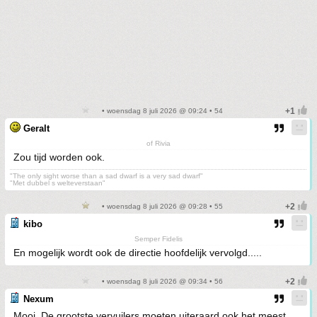
• woensdag 8 juli 2026 @ 09:24 • 54
Geralt
of Rivia
Zou tijd worden ook.
"The only sight worse than a sad dwarf is a very sad dwarf"
"Met dubbel s welteverstaan"
• woensdag 8 juli 2026 @ 09:28 • 55
kibo
Semper Fidelis
En mogelijk wordt ook de directie hoofdelijk vervolgd.....
• woensdag 8 juli 2026 @ 09:34 • 56
Nexum
Mooi. De grootste vervuilers moeten uiteraard ook het meest