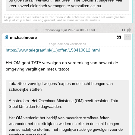
op groen staal, verwacht Tata Steel in de toekomst ongeveer vier
keer zoveel elektrisch vermogen te verbruiken als nu.
Er gaat niets boven lekker in de zon zitten in de achtertuin met een heel koud glas bier ,
als je al 75 jaar bent en nog gezond, laat ze maar lachen de sukkels
• woensdag 8 juli 2026 @ 09:21 • 53
michaelmoore
begin ook een voedselbos
https://www.telegraaf.nl/(...)offen/158419612.html
Het OM gaat TATA vervolgen op verdenking van bewust de
omgeving vergiftigen met uitstoot
Tata Steel vervolgd wegens ’expres in de lucht brengen van
schadelijke stoffen’
Amsterdam- Het Openbaar Ministerie (OM) heeft besloten Tata
Steel IJmuiden te dagvaarden.
Het OM verdenkt het bedrijf van meerdere strafbare feiten,
waaronder het opzettelijk en wederrechtelijk in de lucht brengen
van schadelijke stoffen, met mogelijke nadelige gevolgen voor de