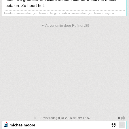
betalen. Zo hoort het.
freedom comes when you learn to let go, creation comes when you learn to say no.
▼ Advertentie door Refinery89
• woensdag 8 juli 2026 @ 09:51 • 57
michaelmoore