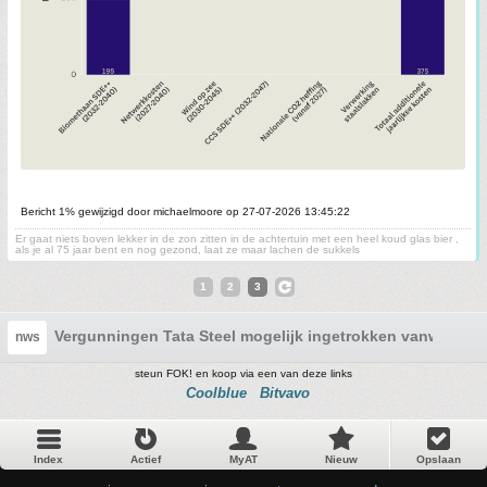
Bericht 1% gewijzigd door michaelmoore op 27-07-2026 13:45:22
Er gaat niets boven lekker in de zon zitten in de achtertuin met een heel koud glas bier ,
als je al 75 jaar bent en nog gezond, laat ze maar lachen de sukkels
1
2
3
Vergunningen Tata Steel mogelijk ingetrokken vanwege o
nws
steun FOK! en koop via een van deze links
Coolblue
Bitvavo
Index
Actief
MyAT
Nieuw
Opslaan