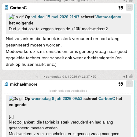
• woensdag 8 juli 2026 @ 09:53 • 58
CarbonC
Op
vrijdag 15 mei 2026 21:03
schreef
Watmoetjenou
het volgende:
Durf je dat ook te zeggen tegen de +10K medewerkers?
Niet zo janken: die fabriek is sterk verouderd en had allang
gesanneerd moeten worden.
Medewerkers z.s.m. omscholen: er is genoeg vraag naar goed
opgeleide techneuten: scheelt ook weer arbeidsmigratie (en
druk op huizenmarkt enz.)
• donderdag 9 juli 2026 @ 11:37 • 59
michaelmoore
begin ook een voedselbos
Op
woensdag 8 juli 2026 09:53
schreef
CarbonC
het
volgende:
[..]
Niet zo janken: die fabriek is sterk verouderd en had allang
gesanneerd moeten worden.
Medewerkers z.s.m. omscholen: er is genoeg vraag naar goed