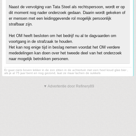
Naast de vervolging van Tata Steel als rechtspersoon, wordt er op
dit moment nog nader onderzoek gedaan. Daarin wordt gekeken of
er mensen met een leidinggevende rol mogelijk persoonlijk
strafbaar zijn.
Het OM heeft besloten om het bedrijf nu al te dagvaarden om
voortgang in de strafzaak te houden.
Het kan nog enige tijd in beslag nemen voordat het OM verdere
mededelingen kan doen over het tweede deel van het onderzoek
naar mogelijk betrokken personen.
Er gaat niets boven lekker in de zon zitten in de achtertuin met een heel koud glas bier ,
als je al 75 jaar bent en nog gezond, laat ze maar lachen de sukkels
▼ Advertentie door Refinery89