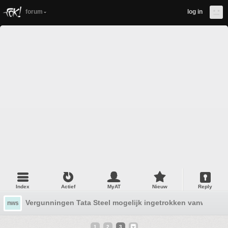
forum
log in
Index
Actief
MyAT
Nieuw
Reply
Vergunningen Tata Steel mogelijk ingetrokken vanwege o
nws
1
2
3