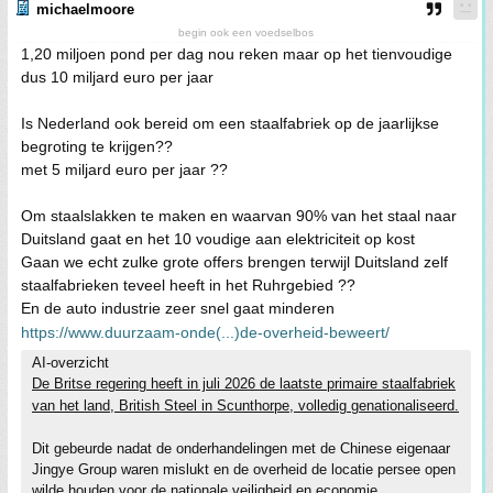
michaelmoore
begin ook een voedselbos
1,20 miljoen pond per dag nou reken maar op het tienvoudige
dus 10 miljard euro per jaar
Is Nederland ook bereid om een staalfabriek op de jaarlijkse
begroting te krijgen??
met 5 miljard euro per jaar ??
Om staalslakken te maken en waarvan 90% van het staal naar
Duitsland gaat en het 10 voudige aan elektriciteit op kost
Gaan we echt zulke grote offers brengen terwijl Duitsland zelf
staalfabrieken teveel heeft in het Ruhrgebied ??
En de auto industrie zeer snel gaat minderen
https://www.duurzaam-onde(...)de-overheid-beweert/
AI-overzicht
De Britse regering heeft in juli 2026 de laatste primaire staalfabriek
van het land, British Steel in Scunthorpe, volledig genationaliseerd.
Dit gebeurde nadat de onderhandelingen met de Chinese eigenaar
Jingye Group waren mislukt en de overheid de locatie persee open
wilde houden voor de nationale veiligheid en economie.