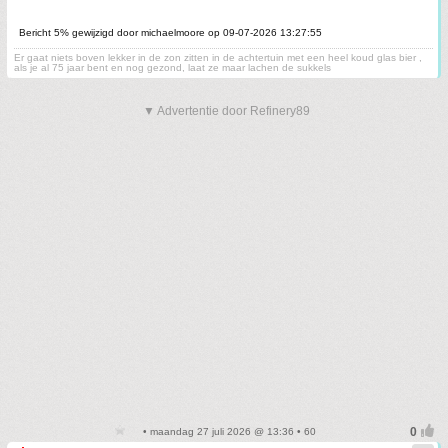
Bericht 5% gewijzigd door michaelmoore op 09-07-2026 13:27:55
Er gaat niets boven lekker in de zon zitten in de achtertuin met een heel koud glas bier ,
als je al 75 jaar bent en nog gezond, laat ze maar lachen de sukkels
▼ Advertentie door Refinery89
• maandag 27 juli 2026 @ 13:36 • 60