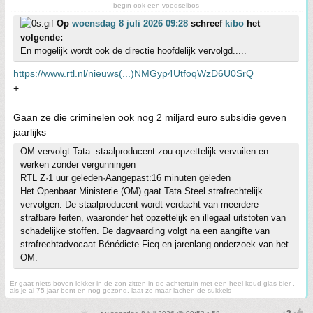
begin ook een voedselbos
Op
woensdag 8 juli 2026 09:28
schreef
kibo
het
volgende:
En mogelijk wordt ook de directie hoofdelijk vervolgd.....
https://www.rtl.nl/nieuws(...)NMGyp4UtfoqWzD6U0SrQ
+
Gaan ze die criminelen ook nog 2 miljard euro subsidie geven
jaarlijks
OM vervolgt Tata: staalproducent zou opzettelijk vervuilen en
werken zonder vergunningen
RTL Z·1 uur geleden·Aangepast:16 minuten geleden
Het Openbaar Ministerie (OM) gaat Tata Steel strafrechtelijk
vervolgen. De staalproducent wordt verdacht van meerdere
strafbare feiten, waaronder het opzettelijk en illegaal uitstoten van
schadelijke stoffen. De dagvaarding volgt na een aangifte van
strafrechtadvocaat Bénédicte Ficq en jarenlang onderzoek van het
OM.
Er gaat niets boven lekker in de zon zitten in de achtertuin met een heel koud glas bier ,
als je al 75 jaar bent en nog gezond, laat ze maar lachen de sukkels