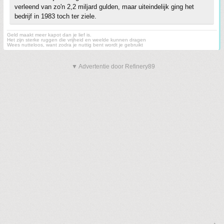
verleend van zo'n 2,2 miljard gulden, maar uiteindelijk ging het
bedrijf in 1983 toch ter ziele.
Geld maakt meer kapot dan je lief is.
Het zijn sterke ruggen die vrijheid en weelde kunnen dragen
Wees nutteloos, want zodra je nuttig bent wordt je gebruikt
▼ Advertentie door Refinery89