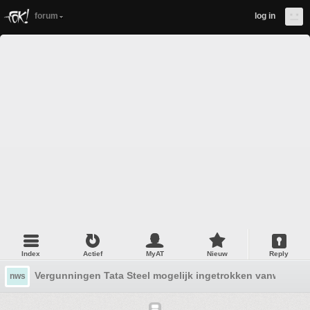
forum
log in
Index
Actief
MyAT
Nieuw
Reply
Vergunningen Tata Steel mogelijk ingetrokken vanwege o
nws