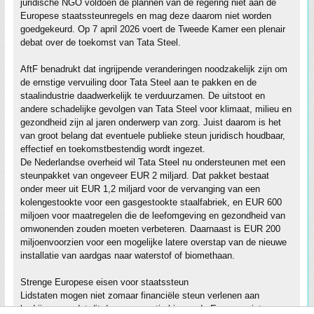
juridische NGO voldoen de plannen van de regering niet aan de
Europese staatssteunregels en mag deze daarom niet worden
goedgekeurd. Op 7 april 2026 voert de Tweede Kamer een plenair
debat over de toekomst van Tata Steel.
AftF benadrukt dat ingrijpende veranderingen noodzakelijk zijn om
de ernstige vervuiling door Tata Steel aan te pakken en de
staalindustrie daadwerkelijk te verduurzamen. De uitstoot en
andere schadelijke gevolgen van Tata Steel voor klimaat, milieu en
gezondheid zijn al jaren onderwerp van zorg. Juist daarom is het
van groot belang dat eventuele publieke steun juridisch houdbaar,
effectief en toekomstbestendig wordt ingezet.
De Nederlandse overheid wil Tata Steel nu ondersteunen met een
steunpakket van ongeveer EUR 2 miljard. Dat pakket bestaat
onder meer uit EUR 1,2 miljard voor de vervanging van een
kolengestookte voor een gasgestookte staalfabriek, en EUR 600
miljoen voor maatregelen die de leefomgeving en gezondheid van
omwonenden zouden moeten verbeteren. Daarnaast is EUR 200
miljoenvoorzien voor een mogelijke latere overstap van de nieuwe
installatie van aardgas naar waterstof of biomethaan.
Strenge Europese eisen voor staatssteun
Lidstaten mogen niet zomaar financiële steun verlenen aan
bedrijven, omdat dit de concurrentie binnen de Europese interne