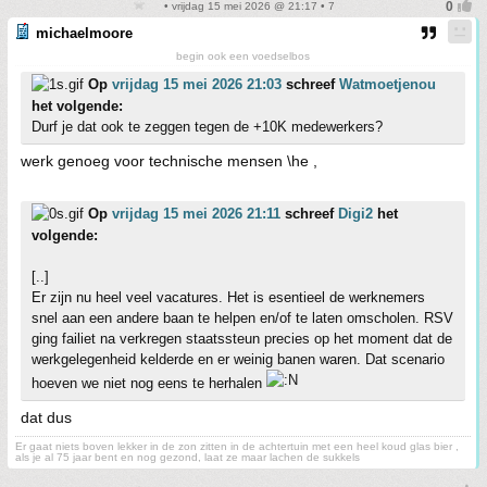
• vrijdag 15 mei 2026 @ 21:17 • 7
michaelmoore
begin ook een voedselbos
Op
vrijdag 15 mei 2026 21:03
schreef
Watmoetjenou
het volgende:
Durf je dat ook te zeggen tegen de +10K medewerkers?
werk genoeg voor technische mensen \he ,
Op
vrijdag 15 mei 2026 21:11
schreef
Digi2
het
volgende:
[..]
Er zijn nu heel veel vacatures. Het is esentieel de werknemers
snel aan een andere baan te helpen en/of te laten omscholen. RSV
ging failiet na verkregen staatssteun precies op het moment dat de
werkgelegenheid kelderde en er weinig banen waren. Dat scenario
hoeven we niet nog eens te herhalen
dat dus
Er gaat niets boven lekker in de zon zitten in de achtertuin met een heel koud glas bier ,
als je al 75 jaar bent en nog gezond, laat ze maar lachen de sukkels