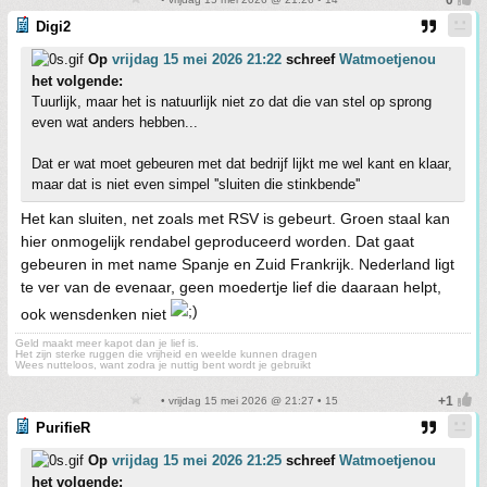
Digi2
Op
vrijdag 15 mei 2026 21:22
schreef
Watmoetjenou
het volgende:
Tuurlijk, maar het is natuurlijk niet zo dat die van stel op sprong
even wat anders hebben...
Dat er wat moet gebeuren met dat bedrijf lijkt me wel kant en klaar,
maar dat is niet even simpel ''sluiten die stinkbende''
Het kan sluiten, net zoals met RSV is gebeurt. Groen staal kan
hier onmogelijk rendabel geproduceerd worden. Dat gaat
gebeuren in met name Spanje en Zuid Frankrijk. Nederland ligt
te ver van de evenaar, geen moedertje lief die daaraan helpt,
ook wensdenken niet
Geld maakt meer kapot dan je lief is.
Het zijn sterke ruggen die vrijheid en weelde kunnen dragen
Wees nutteloos, want zodra je nuttig bent wordt je gebruikt
• vrijdag 15 mei 2026 @ 21:27 • 15
PurifieR
Op
vrijdag 15 mei 2026 21:25
schreef
Watmoetjenou
het volgende: