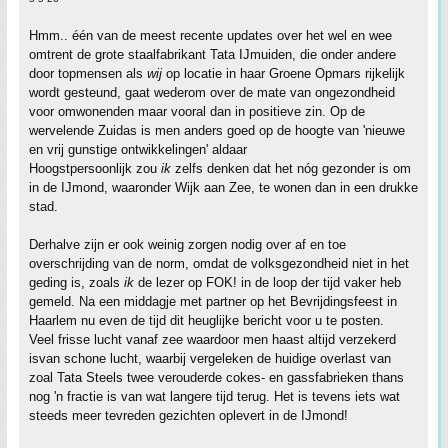
Hmm.. één van de meest recente updates over het wel en wee
omtrent de grote staalfabrikant Tata IJmuiden, die onder andere
door topmensen als
wij
op locatie in haar Groene Opmars rijkelijk
wordt gesteund, gaat wederom over de mate van ongezondheid
voor omwonenden maar vooral dan in positieve zin. Op de
wervelende Zuidas is men anders goed op de hoogte van 'nieuwe
en vrij gunstige ontwikkelingen' aldaar
Hoogstpersoonlijk zou
ik
zelfs denken dat het nóg gezonder is om
in de IJmond, waaronder Wijk aan Zee, te wonen dan in een drukke
stad.
Derhalve zijn er ook weinig zorgen nodig over af en toe
overschrijding van de norm, omdat de volksgezondheid niet in het
geding is, zoals
ik
de lezer op FOK! in de loop der tijd vaker heb
gemeld. Na een middagje met partner op het Bevrijdingsfeest in
Haarlem nu even de tijd dit heuglijke bericht voor u te posten.
Veel frisse lucht vanaf zee waardoor men haast altijd verzekerd
isvan schone lucht, waarbij vergeleken de huidige overlast van
zoal Tata Steels twee verouderde cokes- en gassfabrieken thans
nog 'n fractie is van wat langere tijd terug. Het is tevens iets wat
steeds meer tevreden gezichten oplevert in de IJmond!