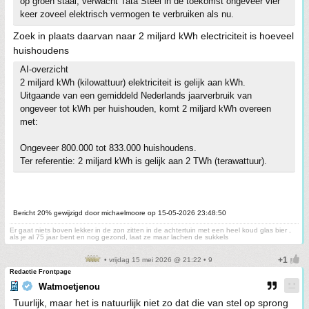
op groen staal, verwacht Tata Steel in de toekomst ongeveer vier
keer zoveel elektrisch vermogen te verbruiken als nu.
Zoek in plaats daarvan naar 2 miljard kWh electriciteit is hoeveel
huishoudens
AI-overzicht
2 miljard kWh (kilowattuur) elektriciteit is gelijk aan kWh.
Uitgaande van een gemiddeld Nederlands jaarverbruik van
ongeveer tot kWh per huishouden, komt 2 miljard kWh overeen
met:
Ongeveer 800.000 tot 833.000 huishoudens.
Ter referentie: 2 miljard kWh is gelijk aan 2 TWh (terawattuur).
Bericht 20% gewijzigd door michaelmoore op 15-05-2026 23:48:50
Er gaat niets boven lekker in de zon zitten in de achtertuin met een heel koud glas bier ,
als je al 75 jaar bent en nog gezond, laat ze maar lachen de sukkels
• vrijdag 15 mei 2026 @ 21:22 • 9
Redactie Frontpage
Watmoetjenou
Tuurlijk, maar het is natuurlijk niet zo dat die van stel op sprong