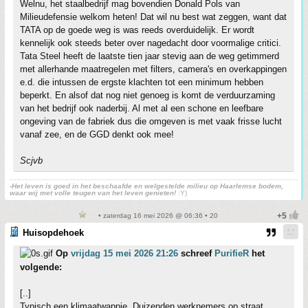
Welnu, het staalbedrijf mag bovendien Donald Pols van
Milieudefensie welkom heten! Dat wil nu best wat zeggen, want dat
TATA op de goede weg is was reeds overduidelijk. Er wordt
kennelijk ook steeds beter over nagedacht door voormalige critici.
Tata Steel heeft de laatste tien jaar stevig aan de weg getimmerd
met allerhande maatregelen met filters, camera's en overkappingen
e.d. die intussen de ergste klachten tot een minimum hebben
beperkt. En alsof dat nog niet genoeg is komt de verduurzaming
van het bedrijf ook naderbij. Al met al een schone en leefbare
ongeving van de fabriek dus die omgeven is met vaak frisse lucht
vanaf zee, en de GGD denkt ook mee!
Scjvb
-Het leven is goed in het beschaafde en welgestelde milieu op Haarlemse bodem,
waar wij met volle teugen van het leven genieten!
:Y)
• zaterdag 16 mei 2026 @ 06:36 • 20
Huisopdehoek
Op
vrijdag 15 mei 2026 21:26
schreef
PurifieR
het
volgende:
[..]
Typisch een klimaatwappie. Duizenden werknemers op straat,