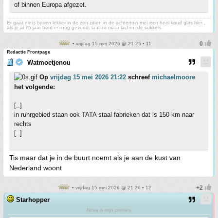
of binnen Europa afgezet.
Er gaat niets boven lekker in de zon zitten in de achtertuin met een heel koud glas bier ,
als je al 75 jaar bent en nog gezond, laat ze maar lachen de sukkels
• vrijdag 15 mei 2026 @ 21:25 • 11
Redactie Frontpage
Watmoetjenou
Op
vrijdag 15 mei 2026 21:22
schreef
michaelmoore
het volgende:
[..]
in ruhrgebied staan ook TATA staal fabrieken dat is 150 km naar
rechts
[..]
Tis maar dat je in de buurt noemt als je aan de kust van
Nederland woont
• vrijdag 15 mei 2026 @ 21:26 • 12
Starhopper
Nova is mijn prinses