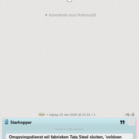
▼ Advertentie door Refinery89
• vrijdag 15 mei 2026 @ 21:01 • 1
Starhopper
Nova is mijn prinses
Omgevingsdienst wil fabrieken Tata Steel sluiten, 'voldoen