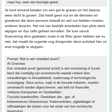
maar hey, weer een boompje gered.
Je kunt iemand betalen om een gat te graven en het daarna
weer dicht te gooien. Dat heeft geen nut en de diensten en
goederen die deze persoon betaalt en wel nut hebben moeten
anderen leveren. Het nut van bedrijfs activiteiten kan plots sterk
wijzigen en dus zelfs geheel vervallen. De luxe vanuit
financiering dmv gasbaten zoals in de 80er jaren hebben we nu
niet, dat maakt de urgentie nog dringender deze activiteit hier zo
snel mogelijk te stoppen.
Prompt: Wat is een stranded asset?
AI Overview
Een stranded asset (gestrand actief) is een investering of fysiek
bezit dat voortijdig zijn economische waarde verliest door
veranderingen in klimaatbeleid, marktvraag of technologische
vooruitgang. Deze activa, vaak in de fossiele industrie, moeten
onverwacht worden afgeschreven, wat leidt tot financiële
verliezen.Kernpunten en Voorbeelden:
Fossiele brandstoffen: Onwinbare olie-, gas- of
kolenreserves.Infrastructuur: Kolencentrales, pijpleidingen of
raffinaderijen die sluiten voor het einde van hun technische
levensduur.