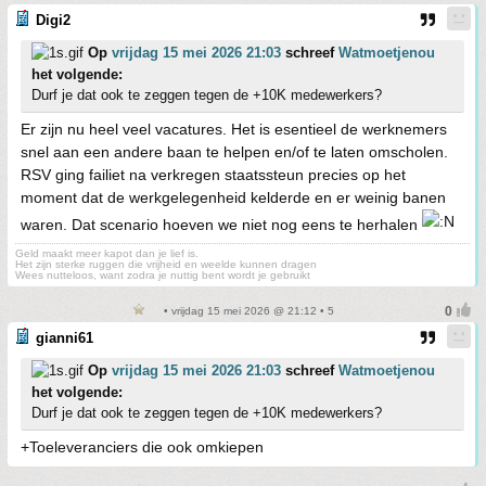
Digi2
Op
vrijdag 15 mei 2026 21:03
schreef
Watmoetjenou
het volgende:
Durf je dat ook te zeggen tegen de +10K medewerkers?
Er zijn nu heel veel vacatures. Het is esentieel de werknemers
snel aan een andere baan te helpen en/of te laten omscholen.
RSV ging failiet na verkregen staatssteun precies op het
moment dat de werkgelegenheid kelderde en er weinig banen
waren. Dat scenario hoeven we niet nog eens te herhalen
Geld maakt meer kapot dan je lief is.
Het zijn sterke ruggen die vrijheid en weelde kunnen dragen
Wees nutteloos, want zodra je nuttig bent wordt je gebruikt
• vrijdag 15 mei 2026 @ 21:12 • 5
gianni61
Op
vrijdag 15 mei 2026 21:03
schreef
Watmoetjenou
het volgende:
Durf je dat ook te zeggen tegen de +10K medewerkers?
+Toeleveranciers die ook omkiepen