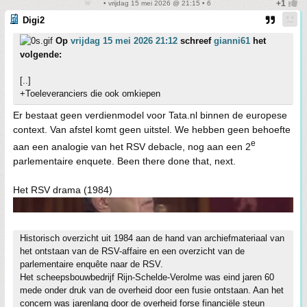
• vrijdag 15 mei 2026 @ 21:15 • 6
Digi2
Op
vrijdag 15 mei 2026 21:12
schreef
gianni61
het
volgende:
[..]
+Toeleveranciers die ook omkiepen
Er bestaat geen verdienmodel voor Tata.nl binnen de europese
context. Van afstel komt geen uitstel. We hebben geen behoefte
e
aan een analogie van het RSV debacle, nog aan een 2
parlementaire enquete. Been there done that, next.
Het RSV drama (1984)
Historisch overzicht uit 1984 aan de hand van archiefmateriaal van
het ontstaan van de RSV-affaire en een overzicht van de
parlementaire enquête naar de RSV.
Het scheepsbouwbedrijf Rijn-Schelde-Verolme was eind jaren 60
mede onder druk van de overheid door een fusie ontstaan. Aan het
concern was jarenlang door de overheid forse financiële steun