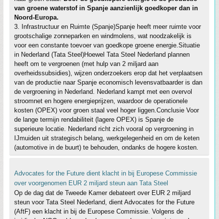
van groene waterstof in Spanje aanzienlijk goedkoper dan in
Noord-Europa.
3. Infrastructuur en Ruimte (Spanje)Spanje heeft meer ruimte voor
grootschalige zonneparken en windmolens, wat noodzakelijk is
voor een constante toevoer van goedkope groene energie.Situatie
in Nederland (Tata Steel)Hoewel Tata Steel Nederland plannen
heeft om te vergroenen (met hulp van 2 miljard aan
overheidssubsidies), wijzen onderzoekers erop dat het verplaatsen
van de productie naar Spanje economisch levensvatbaarder is dan
de vergroening in Nederland. Nederland kampt met een overvol
stroomnet en hogere energieprijzen, waardoor de operationele
kosten (OPEX) voor groen staal veel hoger liggen.Conclusie Voor
de lange termijn rendabiliteit (lagere OPEX) is Spanje de
superieure locatie. Nederland richt zich vooral op vergroening in
IJmuiden uit strategisch belang, werkgelegenheid en om de keten
(automotive in de buurt) te behouden, ondanks de hogere kosten.
Advocates for the Future dient klacht in bij Europese Commissie
over voorgenomen EUR 2 miljard steun aan Tata Steel
Op de dag dat de Tweede Kamer debateert over EUR 2 miljard
steun voor Tata Steel Nederland, dient Advocates for the Future
(AftF) een klacht in bij de Europese Commissie. Volgens de