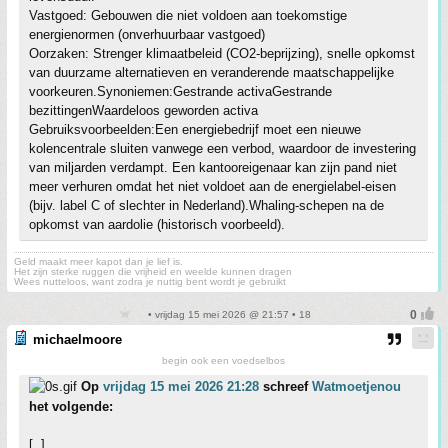
Vastgoed: Gebouwen die niet voldoen aan toekomstige
energienormen (onverhuurbaar vastgoed)
Oorzaken: Strenger klimaatbeleid (CO2-beprijzing), snelle opkomst
van duurzame alternatieven en veranderende maatschappelijke
voorkeuren.Synoniemen:Gestrande activaGestrande
bezittingenWaardeloos geworden activa
Gebruiksvoorbeelden:Een energiebedrijf moet een nieuwe
kolencentrale sluiten vanwege een verbod, waardoor de investering
van miljarden verdampt. Een kantooreigenaar kan zijn pand niet
meer verhuren omdat het niet voldoet aan de energielabel-eisen
(bijv. label C of slechter in Nederland).Whaling-schepen na de
opkomst van aardolie (historisch voorbeeld).
Geld maakt meer kapot dan je lief is.
Het zijn sterke ruggen die vrijheid en weelde kunnen dragen
Wees nutteloos, want zodra je nuttig bent wordt je gebruikt
• vrijdag 15 mei 2026 @ 21:57 • 18
michaelmoore
begin ook een voedselbos
Op
vrijdag 15 mei 2026 21:28
schreef
Watmoetjenou
het volgende:
[..]