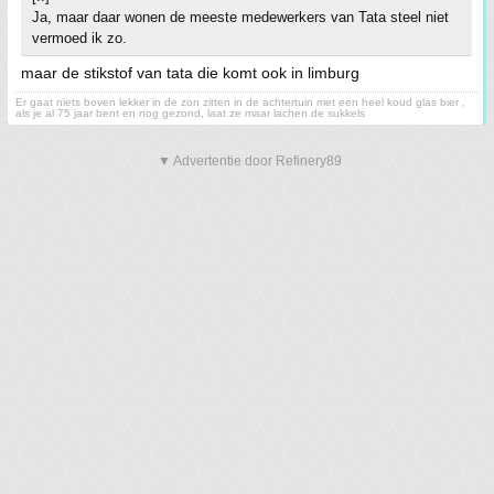
Ja, maar daar wonen de meeste medewerkers van Tata steel niet
vermoed ik zo.
maar de stikstof van tata die komt ook in limburg
Er gaat niets boven lekker in de zon zitten in de achtertuin met een heel koud glas bier ,
als je al 75 jaar bent en nog gezond, laat ze maar lachen de sukkels
▼ Advertentie door Refinery89