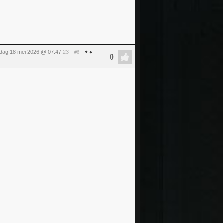
ag 18 mei 2026 @ 07:47
:23
#6