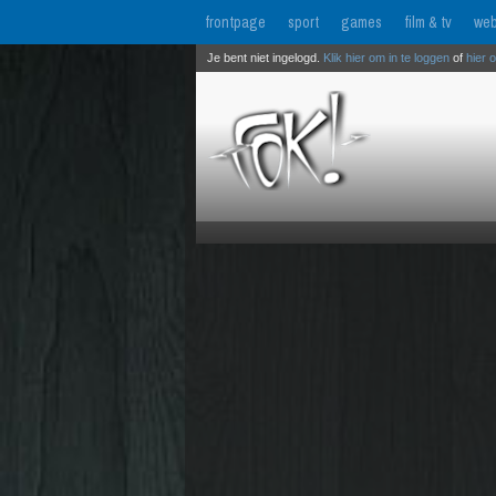
frontpage
sport
games
film & tv
web
Je bent niet ingelogd.
Klik hier om in te loggen
of
hier 