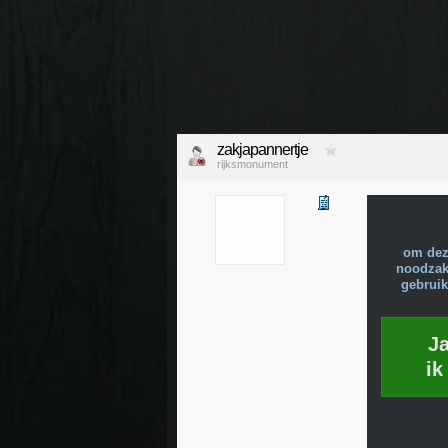
zakjapannertje
rijksmonument
om dez
noodzake
gebruik
J
ik