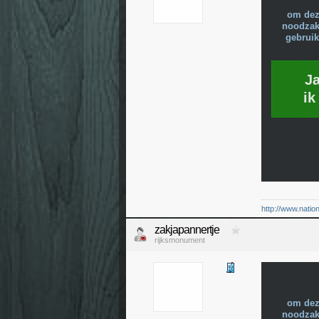
om dez
noodzake
gebruik
J
ik
http://www.natio
zakjapannertje
rijksmonument
om dez
noodzake