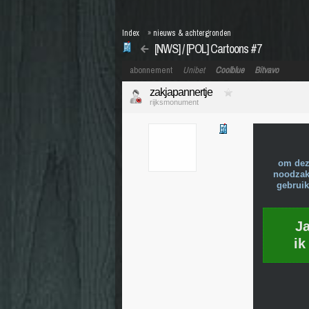
Index
»
nieuws & achtergronden
[NWS] / [POL] Cartoons #7
abonnement
Unibet
Coolblue
Bitvavo
zakjapannertje
rijksmonument
om dez
noodzake
gebruik
J
ik