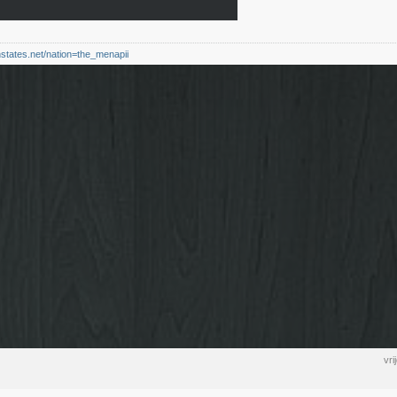
nstates.net/nation=the_menapii
vr