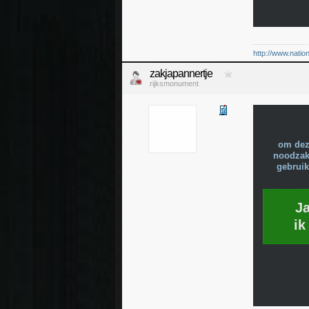
http://www.natio
zakjapannertje
rijksmonument
om dez
noodzake
gebruik
J
ik