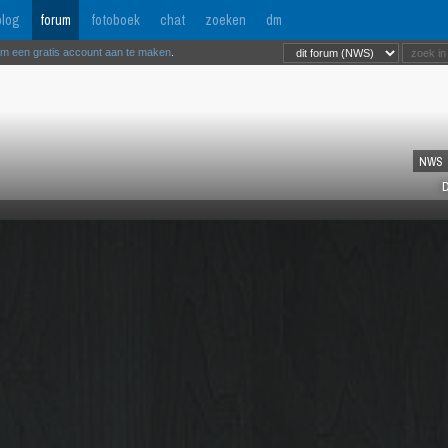
log
forum
fotoboek
chat
zoeken
dm
om een gratis account aan te maken
.
NWS
D