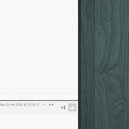
ijdag 15 mei 2026 @ 20:36
:47
#3