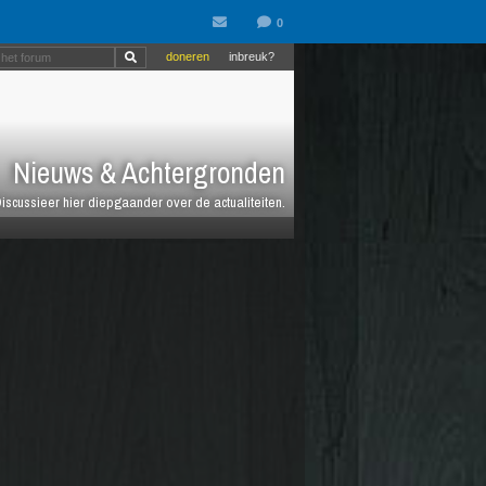
doneren
inbreuk?
Nieuws & Achtergronden
iscussieer hier diepgaander over de actualiteiten.