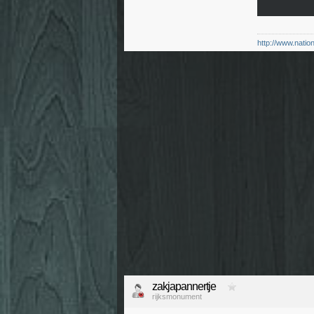
http://www.natio
zakjapannertje
rijksmonument