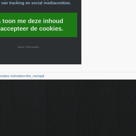
 van tracking en social mediacookies.
a toon me deze inhoud
 accepteer de cookies.
meer informatie
nstates.net/nation=the_menapii