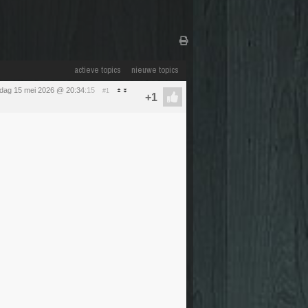
actieve topics
nieuwe topics
ijdag 15 mei 2026 @ 20:34
:15
#1