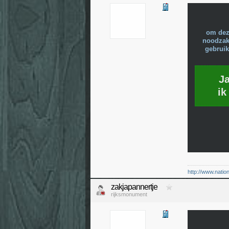
om dez
noodzake
gebruik
J
ik
http://www.natio
zakjapannertje
rijksmonument