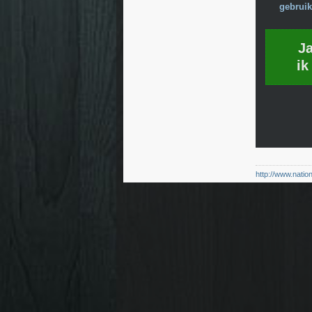
gebruik
J
ik
http://www.natio