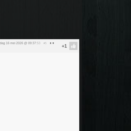
rdag 16 mei 2026 @ 09:37
:53
#5