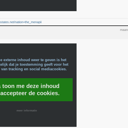
nstates.net/nation=the_menapii
maand
e externe inhoud weer te geven is het
lijk dat je toestemming geeft voor het
 van tracking en social mediacookies.
a toon me deze inhoud
 accepteer de cookies.
meer informatie