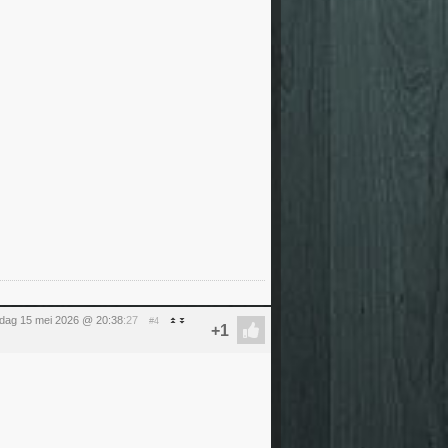
ijdag 15 mei 2026 @ 20:38
:27
#4