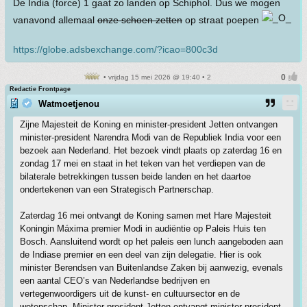
De India (force) 1 gaat zo landen op Schiphol. Dus we mogen
vanavond allemaal
onze schoen zetten
op straat poepen
https://globe.adsbexchange.com/?icao=800c3d
• vrijdag 15 mei 2026 @ 19:40 • 2
Redactie Frontpage
Watmoetjenou
Zijne Majesteit de Koning en minister-president Jetten ontvangen
minister-president Narendra Modi van de Republiek India voor een
bezoek aan Nederland. Het bezoek vindt plaats op zaterdag 16 en
zondag 17 mei en staat in het teken van het verdiepen van de
bilaterale betrekkingen tussen beide landen en het daartoe
ondertekenen van een Strategisch Partnerschap.
Zaterdag 16 mei ontvangt de Koning samen met Hare Majesteit
Koningin Máxima premier Modi in audiëntie op Paleis Huis ten
Bosch. Aansluitend wordt op het paleis een lunch aangeboden aan
de Indiase premier en een deel van zijn delegatie. Hier is ook
minister Berendsen van Buitenlandse Zaken bij aanwezig, evenals
een aantal CEO’s van Nederlandse bedrijven en
vertegenwoordigers uit de kunst- en cultuursector en de
wetenschap. Minister-president Jetten ontvangt minister-president