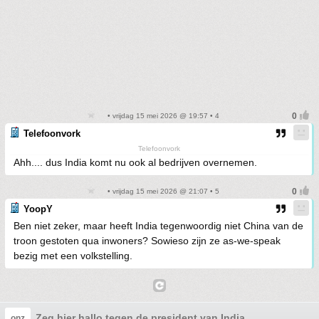
• vrijdag 15 mei 2026 @ 19:57 • 4
Telefoonvork
Telefoonvork
Ahh.... dus India komt nu ook al bedrijven overnemen.
• vrijdag 15 mei 2026 @ 21:07 • 5
YoopY
Ben niet zeker, maar heeft India tegenwoordig niet China van de
troon gestoten qua inwoners? Sowieso zijn ze as-we-speak
bezig met een volkstelling.
Zeg hier hallo tegen de president van India
onz