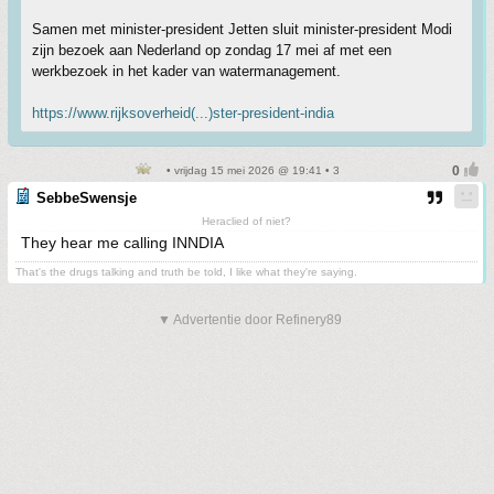
Samen met minister-president Jetten sluit minister-president Modi
zijn bezoek aan Nederland op zondag 17 mei af met een
werkbezoek in het kader van watermanagement.
https://www.rijksoverheid(...)ster-president-india
• vrijdag 15 mei 2026 @ 19:41 • 3
SebbeSwensje
Heraclied of niet?
They hear me calling INNDIA
That's the drugs talking and truth be told, I like what they're saying.
▼ Advertentie door Refinery89