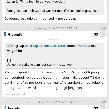
15 en 17 ?! Tis toch te zot voor woorden.
Vraag me dan toch weer af wat het motief hierachter is geweest.
Jongensprostitutie cum roof stel ik me zo voor.
• zaterdag 16 mei 2026 @ 12:27 • 14
Gibson88
Ongekend.
Op
zaterdag 16 mei 2026 12:21
schreef
Horzula
het
volgende:
[..]
Jongensprostitutie cum roof stel ik me zo voor.
Zou heel goed kunnen. Zo was er ook 's in Arnhem of Nijmegen
een soortgelijke voorval. Oude man ( voormalig docent ? ) dacht
via Grindr of zo me teen jonge knul af te spreken om vervolgens
doodgetrapt te worden door een groepje jongeren.
Ook in moeilijke tijden.
• zaterdag 16 mei 2026 @ 12:34 • 15
Horzula