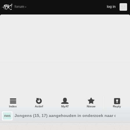
forum
log in
Index
Actief
MyAT
Nieuw
Reply
Jongens (15, 17) aangehouden in onderzoek naar dode m
nws