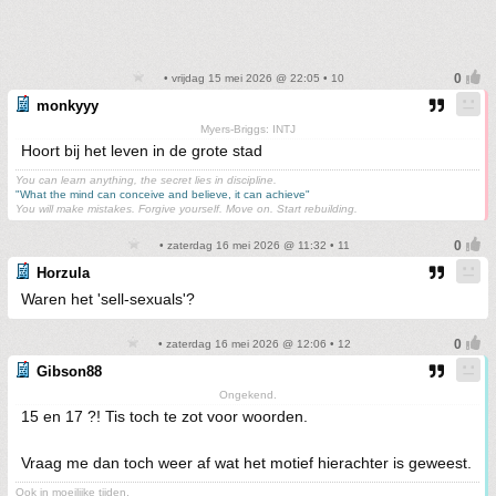
• vrijdag 15 mei 2026 @ 22:05 • 10
monkyyy
Myers-Briggs: INTJ
Hoort bij het leven in de grote stad
You can learn anything, the secret lies in discipline.
"What the mind can conceive and believe, it can achieve"
You will make mistakes. Forgive yourself. Move on. Start rebuilding.
• zaterdag 16 mei 2026 @ 11:32 • 11
Horzula
Waren het 'sell-sexuals'?
• zaterdag 16 mei 2026 @ 12:06 • 12
Gibson88
Ongekend.
15 en 17 ?! Tis toch te zot voor woorden.
Vraag me dan toch weer af wat het motief hierachter is geweest.
Ook in moeilijke tijden.