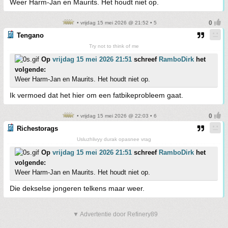
Weer Harm-Jan en Maurits. Het houdt niet op.
• vrijdag 15 mei 2026 @ 21:52 • 5
Tengano
Try not to think of me
Op
vrijdag 15 mei 2026 21:51
schreef
RamboDirk
het
volgende:
Weer Harm-Jan en Maurits. Het houdt niet op.
Ik vermoed dat het hier om een fatbikeprobleem gaat.
• vrijdag 15 mei 2026 @ 22:03 • 6
Richestorags
Usluzhlivyy durak opasnee vrag
Op
vrijdag 15 mei 2026 21:51
schreef
RamboDirk
het
volgende:
Weer Harm-Jan en Maurits. Het houdt niet op.
Die dekselse jongeren telkens maar weer.
▼ Advertentie door Refinery89