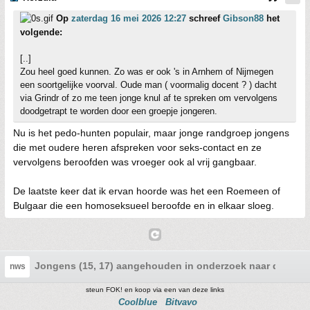
Op
zaterdag 16 mei 2026 12:27
schreef
Gibson88
het
volgende:
[..]
Zou heel goed kunnen. Zo was er ook 's in Arnhem of Nijmegen
een soortgelijke voorval. Oude man ( voormalig docent ? ) dacht
via Grindr of zo me teen jonge knul af te spreken om vervolgens
doodgetrapt te worden door een groepje jongeren.
Nu is het pedo-hunten populair, maar jonge randgroep jongens
die met oudere heren afspreken voor seks-contact en ze
vervolgens beroofden was vroeger ook al vrij gangbaar.
De laatste keer dat ik ervan hoorde was het een Roemeen of
Bulgaar die een homoseksueel beroofde en in elkaar sloeg.
Jongens (15, 17) aangehouden in onderzoek naar dode m
nws
steun FOK! en koop via een van deze links
Coolblue
Bitvavo