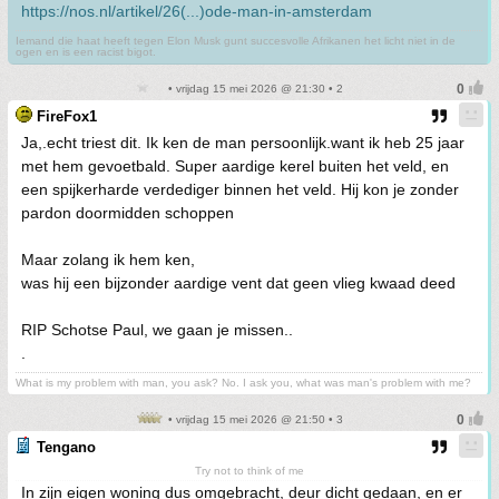
https://nos.nl/artikel/26(...)ode-man-in-amsterdam
Iemand die haat heeft tegen Elon Musk gunt succesvolle Afrikanen het licht niet in de
ogen en is een racist bigot.
• vrijdag 15 mei 2026 @ 21:30 • 2
FireFox1
Ja,.echt triest dit. Ik ken de man persoonlijk.want ik heb 25 jaar
met hem gevoetbald. Super aardige kerel buiten het veld, en
een spijkerharde verdediger binnen het veld. Hij kon je zonder
pardon doormidden schoppen
Maar zolang ik hem ken,
was hij een bijzonder aardige vent dat geen vlieg kwaad deed
RIP Schotse Paul, we gaan je missen..
.
What is my problem with man, you ask? No. I ask you, what was man's problem with me?
• vrijdag 15 mei 2026 @ 21:50 • 3
Tengano
Try not to think of me
In zijn eigen woning dus omgebracht, deur dicht gedaan, en er