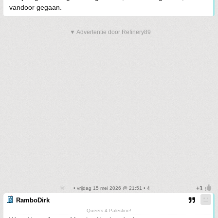
vandoor gegaan.
▼ Advertentie door Refinery89
• vrijdag 15 mei 2026 @ 21:51 • 4
RamboDirk
Queers 4 Palestine!