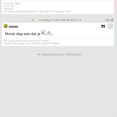
Fuck the EBU
Fuck FIA
Pakaak
It's called motorracing.Sorry? We went to carracing Toto
• zondag 17 mei 2026 @ 08:41 • 6
vosss
Mooie dag was dat ja
De oude oude layout was veel beter!!
vosss is de naam, met dubbel s welteverstaan.
▼ Advertentie door Refinery89