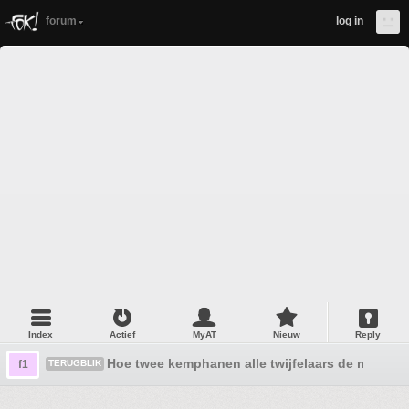
forum
log in
Index
Actief
MyAT
Nieuw
Reply
Hoe twee kemphanen alle twijfelaars de mond s
f1
TERUGBLIK