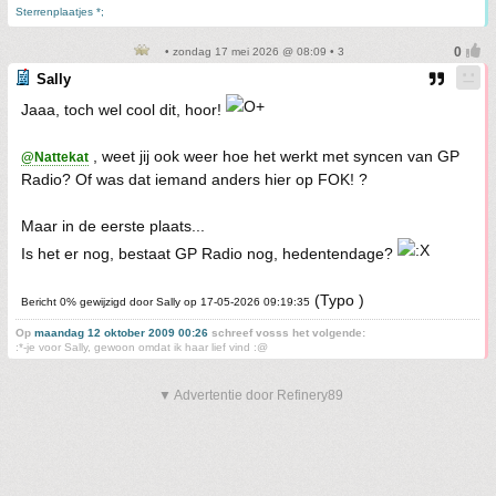
Sterrenplaatjes *;
• zondag 17 mei 2026 @ 08:09 • 3
Sally
Jaaa, toch wel cool dit, hoor!
, weet jij ook weer hoe het werkt met syncen van GP
@Nattekat
Radio? Of was dat iemand anders hier op FOK! ?
Maar in de eerste plaats...
Is het er nog, bestaat GP Radio nog, hedentendage?
(Typo )
Bericht 0% gewijzigd door Sally op 17-05-2026 09:19:35
Op
maandag 12 oktober 2009 00:26
schreef vosss het volgende:
:*-je voor Sally, gewoon omdat ik haar lief vind :@
▼ Advertentie door Refinery89