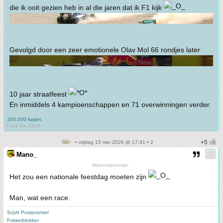
die ik ooit gezien heb in al die jaren dat ik F1 kijk
Gevolgd door een zeer emotionele Olav Mol 66 rondjes later
10 jaar straatfeest
En inmiddels 4 kampioenschappen en 71 overwinningen verder.
100.000 katjes
Fuck the EBU!
• vrijdag 15 mei 2026 @ 17:41 • 2
Mano_
Manomanoman..
Het zou een nationale feestdag moeten zijn
Man, wat een race.
Scjvb Postpoetser
Fokkerblokker