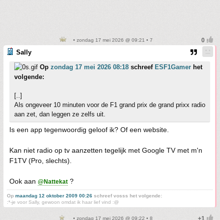
• zondag 17 mei 2026 @ 09:21 • 7
Sally
Op
zondag 17 mei 2026 08:18
schreef
ESF1Gamer
het
volgende:
[..]
Als ongeveer 10 minuten voor de F1 grand prix de grand prixx radio
aan zet, dan leggen ze zelfs uit.
Is een app tegenwoordig geloof ik? Of een website.
Kan niet radio op tv aanzetten tegelijk met Google TV met m'n
F1TV (Pro, slechts).
Ook aan
?
@Nattekat
Op
maandag 12 oktober 2009 00:26
schreef vosss het volgende:
:*-je voor Sally, gewoon omdat ik haar lief vind :@
• zondag 17 mei 2026 @ 09:22 • 8