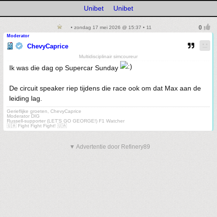
Unibet
Unibet
• zondag 17 mei 2026 @ 15:37 • 11
Moderator
ChevyCaprice
Multidisciplinair simcoureur
Ik was die dag op Supercar Sunday
De circuit speaker riep tijdens die race ook om dat Max aan de
leiding lag.
Gerieflijke groeten, ChevyCaprice
Moderator DIG
Russell-supporter (LET'S GO GEORGE!) F1 Watcher
🇺🇦 Fight Fight Fight! 🇺🇦
▼ Advertentie door Refinery89