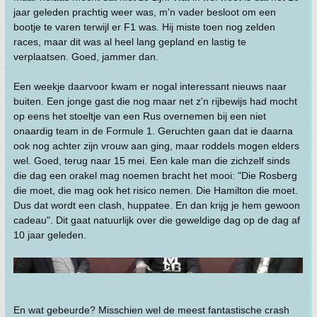
jaar geleden prachtig weer was, m'n vader besloot om een
bootje te varen terwijl er F1 was. Hij miste toen nog zelden
races, maar dit was al heel lang gepland en lastig te
verplaatsen. Goed, jammer dan.
Een weekje daarvoor kwam er nogal interessant nieuws naar
buiten. Een jonge gast die nog maar net z'n rijbewijs had mocht
op eens het stoeltje van een Rus overnemen bij een niet
onaardig team in de Formule 1. Geruchten gaan dat ie daarna
ook nog achter zijn vrouw aan ging, maar roddels mogen elders
wel. Goed, terug naar 15 mei. Een kale man die zichzelf sinds
die dag een orakel mag noemen bracht het mooi: "Die Rosberg
die moet, die mag ook het risico nemen. Die Hamilton die moet.
Dus dat wordt een clash, huppatee. En dan krijg je hem gewoon
cadeau". Dit gaat natuurlijk over die geweldige dag op de dag af
10 jaar geleden.
En wat gebeurde? Misschien wel de meest fantastische crash