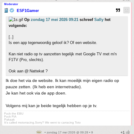
Moderator
ESF1Gamer
Op
zondag 17 mei 2026 09:21
schreef
Sally
het
volgende:
[..]
Is een app tegenwoordig geloof ik? Of een website.
Kan niet radio op tv aanzetten tegelijk met Google TV met m'n
F1TV (Pro, slechts).
Ook aan @:Nattekat ?
Ik doe het via de website. Ik kan moeilijk mijn eigen radio op
pauze zetten. (Ik heb een internetradio).
Je kan het ook via de app doen.
Volgens mij kan je beide tegelijk hebben op je tv.
Fuck the EBU
Fuck FIA
Pakaak
It's called motorracing.Sorry? We went to carracing Toto
• zondag 17 mei 2026 @ 09:28 • 9