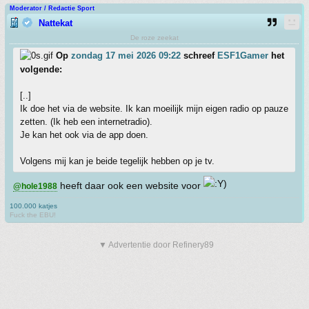
Moderator / Redactie Sport
Nattekat
De roze zeekat
Op
zondag 17 mei 2026 09:22
schreef
ESF1Gamer
het
volgende:
[..]
Ik doe het via de website. Ik kan moeilijk mijn eigen radio op pauze
zetten. (Ik heb een internetradio).
Je kan het ook via de app doen.
Volgens mij kan je beide tegelijk hebben op je tv.
heeft daar ook een website voor
@hole1988
100.000 katjes
Fuck the EBU!
▼ Advertentie door Refinery89