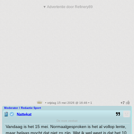
▼ Advertentie door Refinery89
• vrijdag 15 mei 2026 @ 16:46 • 1
Moderator / Redactie Sport
Nattekat
De roze zeekat
Vandaag is het 15 mei. Normaalgesproken is het al vollop lente,
maar helaas mocht dat niet zo zijn. Wat ik wel weet is dat het 10