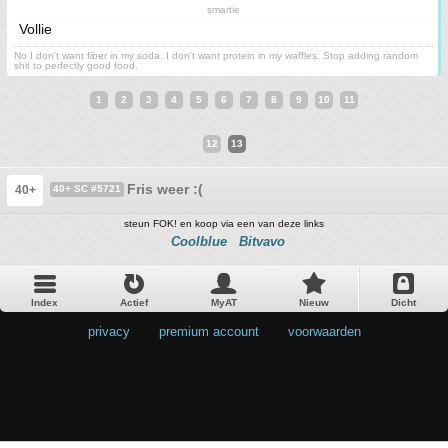
smartie
Vollie
No I don't want fiber in my soda. I don't want protein in my waffles. Stop adding random
shit to perfectly good food.
1
2
3
4
5
6
7
8
9
10
11
12
13
Fris weer :(
40+
40+ SC #5721
steun FOK! en koop via een van deze links
Coolblue
Bitvavo
Index
Actief
MyAT
Nieuw
Dicht
privacy
•
premium account
•
voorwaarden