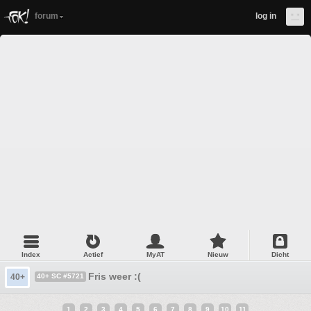
forum
log in
Index
Actief
MyAT
Nieuw
Dicht
Fris weer :(
40+
40+ SC #5721
1
2
3
4
5
6
7
8
9
10
11