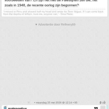
voorbeelden van? En zijn het niet de Palestijnen zelf die, net
zoals in 1948, de recente oorlog zijn begonnen?
'I moved to Peru and shaved half my head and wrote for Teen Vogue. If I can come back
from the depths of leftism, trust me, anyone can.' - Gina Florio
▼ Advertentie door Refinery89
• maandag 25 mei 2026 @ 12:14 • 85
matspontius