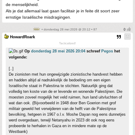
de menselijkheid.
Als je dat allemaal laat gaan facilitair je in feite dit soort zeer
ernstige Israëlische misdragingen.
• donderdag 28 mei 2026 @ 20:12 • 87
HowardRoark
Tacticalized!
Op
donderdag 28 mei 2026 20:04
schreef
Pegos
het
volgende:
[..]
De zionisten met hun ongewijzigde zionistische handvest hebben
en hadden altijd al nadrukkelijk de bedoeling om een eigen
Israëlische staat in Palestina te stichten. Natuurlijk ging dat
volledig ten koste van de er levende en wonende Palestijnen. Die
moesten zoveel mogelijk het veld ruimen, hun land uitvluchten of
wat dan ook. (Bijvoorbeeld in 1948 door Ben Goerion met grof
militair geweld het verwijderen van de helft van de Palestijnse
bevolking, hetgeen in 1967 o.l.v. Moshe Dayan nog eens dunnetjes
werd overgedaan, terwijl Netanyahu in 2023 dit ook nog eens
probeerde te herhalen in Gaza en in mindere mate op de
Westbank)