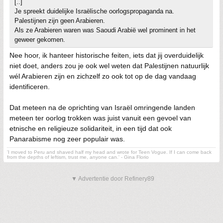
[..]
Je spreekt duidelijke Israëlische oorlogspropaganda na.
Palestijnen zijn geen Arabieren.
Als ze Arabieren waren was Saoudi Arabië wel prominent in het
geweer gekomen.
Nee hoor, ik hanteer historische feiten, iets dat jij overduidelijk
niet doet, anders zou je ook wel weten dat Palestijnen natuurlijk
wél Arabieren zijn en zichzelf zo ook tot op de dag vandaag
identificeren.
Dat meteen na de oprichting van Israël omringende landen
meteen ter oorlog trokken was juist vanuit een gevoel van
etnische en religieuze solidariteit, in een tijd dat ook
Panarabisme nog zeer populair was.
'I moved to Peru and shaved half my head and wrote for Teen Vogue. If I can come back
from the depths of leftism, trust me, anyone can.' - Gina Florio
▼ Advertentie door Refinery89