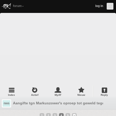
forum
log in
Index
Actief
MyAT
Nieuw
Reply
Aangifte tgn Markuszower's oproep tot geweld tegen asie
nws
1
2
3
4
5