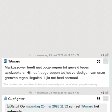
• maandag 25 mei 2026 @ 11:32 • 79
TAmaru
Markuszower heeft niet opgeroepen tot geweld tegen
asielzoekers. Hij heeft opgeroepen tot het verdedigen van onze
grenzen tegen illegalen. Lijkt me heel normaal.
The problem with socialism is that you eventually run out of other people's money
• maandag 25 mei 2026 @ 11:38 • 80
Cupfighter
Op
maandag 25 mei 2026 11:32
schreef
TAmaru
het
volgende: