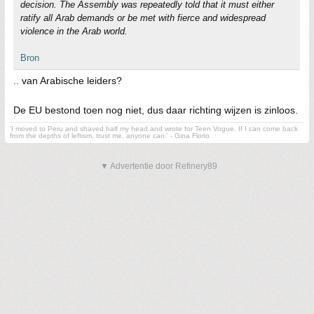
decision. The Assembly was repeatedly told that it must either
ratify all Arab demands or be met with fierce and widespread
violence in the Arab world.
Bron
.. van Arabische leiders?
De EU bestond toen nog niet, dus daar richting wijzen is zinloos.
'I moved to Peru and shaved half my head and wrote for Teen Vogue. If I can come back
from the depths of leftism, trust me, anyone can.' - Gina Florio
▼ Advertentie door Refinery89