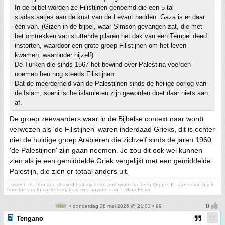
In de bijbel worden ze Filistijnen genoemd die een 5 tal
stadsstaatjes aan de kust van de Levant hadden. Gaza is er daar
één van. (Gizeh in de bijbel, waar Simson gevangen zat, die met
het omtrekken van stuttende pilaren het dak van een Tempel deed
instorten, waardoor een grote groep Filistijnen om het leven
kwamen, waaronder hijzelf)
De Turken die sinds 1567 het bewind over Palestina voerden
noemen hen nog steeds Filistijnen.
Dat de meerderheid van de Palestijnen sinds de heilige oorlog van
de Islam, soenitische islamieten zijn geworden doet daar niets aan
af.
De groep zeevaarders waar in de Bijbelse context naar wordt
verwezen als 'de Filistijnen' waren inderdaad Grieks, dit is echter
niet de huidige groep Arabieren die zichzelf sinds de jaren 1960
'de Palestijnen' zijn gaan noemen. Je zou dit ook wel kunnen
zien als je een gemiddelde Griek vergelijkt met een gemiddelde
Palestijn, die zien er totaal anders uit.
'I moved to Peru and shaved half my head and wrote for Teen Vogue. If I can come back
from the depths of leftism, trust me, anyone can.' - Gina Florio
• donderdag 28 mei 2026 @ 21:03 • 99
Tengano