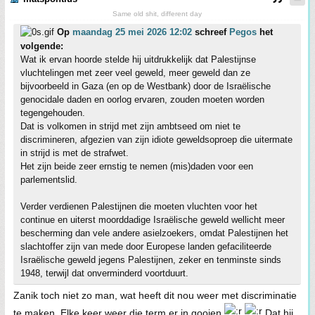
Same old shit, different day
Op
maandag 25 mei 2026 12:02
schreef
Pegos
het
volgende:
Wat ik ervan hoorde stelde hij uitdrukkelijk dat Palestijnse
vluchtelingen met zeer veel geweld, meer geweld dan ze
bijvoorbeeld in Gaza (en op de Westbank) door de Israëlische
genocidale daden en oorlog ervaren, zouden moeten worden
tegengehouden.
Dat is volkomen in strijd met zijn ambtseed om niet te
discrimineren, afgezien van zijn idiote geweldsoproep die uitermate
in strijd is met de strafwet.
Het zijn beide zeer ernstig te nemen (mis)daden voor een
parlementslid.
Verder verdienen Palestijnen die moeten vluchten voor het
continue en uiterst moorddadige Israëlische geweld wellicht meer
bescherming dan vele andere asielzoekers, omdat Palestijnen het
slachtoffer zijn van mede door Europese landen gefaciliteerde
Israëlische geweld jegens Palestijnen, zeker en tenminste sinds
1948, terwijl dat onverminderd voortduurt.
Zanik toch niet zo man, wat heeft dit nou weer met discriminatie
te maken. Elke keer weer die term er in gooien
Dat hij