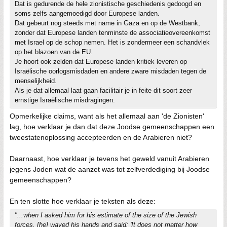
Dat is gedurende de hele zionistische geschiedenis gedoogd en
soms zelfs aangemoedigd door Europese landen.
Dat gebeurt nog steeds met name in Gaza en op de Westbank,
zonder dat Europese landen tenminste de associatieovereenkomst
met Israel op de schop nemen. Het is zondermeer een schandvlek
op het blazoen van de EU.
Je hoort ook zelden dat Europese landen kritiek leveren op
Israëlische oorlogsmisdaden en andere zware misdaden tegen de
menselijkheid.
Als je dat allemaal laat gaan facilitair je in feite dit soort zeer
ernstige Israëlische misdragingen.
Opmerkelijke claims, want als het allemaal aan 'de Zionisten'
lag, hoe verklaar je dan dat deze Joodse gemeenschappen een
tweestatenoplossing accepteerden en de Arabieren niet?
Daarnaast, hoe verklaar je tevens het geweld vanuit Arabieren
jegens Joden wat de aanzet was tot zelfverdediging bij Joodse
gemeenschappen?
En ten slotte hoe verklaar je teksten als deze:
"...when I asked him for his estimate of the size of the Jewish
forces, [he] waved his hands and said: 'It does not matter how