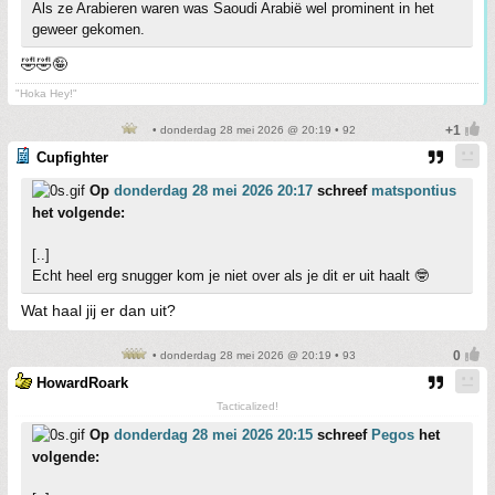
Als ze Arabieren waren was Saoudi Arabië wel prominent in het
geweer gekomen.
🤣🤣🤪
"Hoka Hey!"
• donderdag 28 mei 2026 @ 20:19 • 92
Cupfighter
Op
donderdag 28 mei 2026 20:17
schreef
matspontius
het volgende:
[..]
Echt heel erg snugger kom je niet over als je dit er uit haalt 🤓
Wat haal jij er dan uit?
• donderdag 28 mei 2026 @ 20:19 • 93
HowardRoark
Tacticalized!
Op
donderdag 28 mei 2026 20:15
schreef
Pegos
het
volgende: