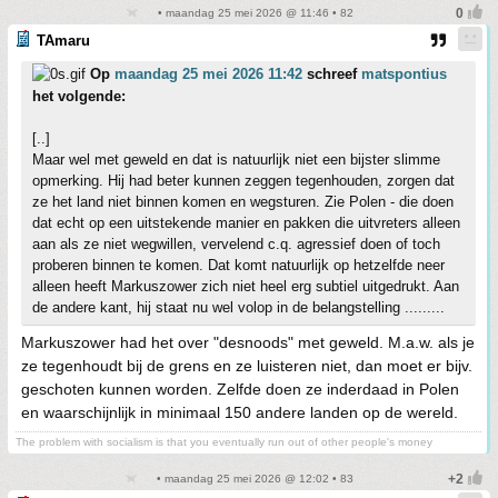
• maandag 25 mei 2026 @ 11:46 • 82
TAmaru
Op
maandag 25 mei 2026 11:42
schreef
matspontius
het volgende:
[..]
Maar wel met geweld en dat is natuurlijk niet een bijster slimme
opmerking. Hij had beter kunnen zeggen tegenhouden, zorgen dat
ze het land niet binnen komen en wegsturen. Zie Polen - die doen
dat echt op een uitstekende manier en pakken die uitvreters alleen
aan als ze niet wegwillen, vervelend c.q. agressief doen of toch
proberen binnen te komen. Dat komt natuurlijk op hetzelfde neer
alleen heeft Markuszower zich niet heel erg subtiel uitgedrukt. Aan
de andere kant, hij staat nu wel volop in de belangstelling .........
Markuszower had het over "desnoods" met geweld. M.a.w. als je
ze tegenhoudt bij de grens en ze luisteren niet, dan moet er bijv.
geschoten kunnen worden. Zelfde doen ze inderdaad in Polen
en waarschijnlijk in minimaal 150 andere landen op de wereld.
The problem with socialism is that you eventually run out of other people's money
• maandag 25 mei 2026 @ 12:02 • 83