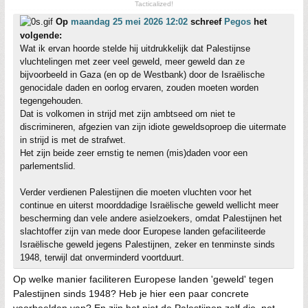
Tacticalized!
Op
maandag 25 mei 2026 12:02
schreef
Pegos
het
volgende:
Wat ik ervan hoorde stelde hij uitdrukkelijk dat Palestijnse
vluchtelingen met zeer veel geweld, meer geweld dan ze
bijvoorbeeld in Gaza (en op de Westbank) door de Israëlische
genocidale daden en oorlog ervaren, zouden moeten worden
tegengehouden.
Dat is volkomen in strijd met zijn ambtseed om niet te
discrimineren, afgezien van zijn idiote geweldsoproep die uitermate
in strijd is met de strafwet.
Het zijn beide zeer ernstig te nemen (mis)daden voor een
parlementslid.
Verder verdienen Palestijnen die moeten vluchten voor het
continue en uiterst moorddadige Israëlische geweld wellicht meer
bescherming dan vele andere asielzoekers, omdat Palestijnen het
slachtoffer zijn van mede door Europese landen gefaciliteerde
Israëlische geweld jegens Palestijnen, zeker en tenminste sinds
1948, terwijl dat onverminderd voortduurt.
Op welke manier faciliteren Europese landen 'geweld' tegen
Palestijnen sinds 1948? Heb je hier een paar concrete