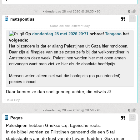
• donderdag 28 mei 2026 @ 20:35 • 95
matspontius
Same old shit, different day
Op
donderdag 28 mei 2026 20:31
schreef
Tengano
het
volgende:
Het bijzondere is dat er allang Palestijnen uit Gaza hier rondlopen.
Daar zijn al filmpjes van en ze zaten zelfs bij dat welkomstdiner in
Amsterdam deze week. Palestijnen worden hier met open armen
ontvangen want men ziet ze hier als de absolute hoofdprijs.
Mensen weten alleen niet wat die hoofdprijs (no pun intended)
precies inhoudt.
Daar komen ze dan snel genoeg achter, die nitwits 💩
"Hoka Hey!"
• donderdag 28 mei 2026 @ 20:50 • 96
Pegos
Palestijnen hebben Griekse c.q. Egeïsche roots.
In de bijbel worden ze Filistijnen genoemd die een 5 tal
stadsstaatjes aan de kust van de Levant hadden. Gaza is er