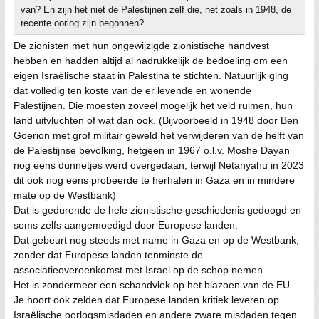
van? En zijn het niet de Palestijnen zelf die, net zoals in 1948, de
recente oorlog zijn begonnen?
De zionisten met hun ongewijzigde zionistische handvest
hebben en hadden altijd al nadrukkelijk de bedoeling om een
eigen Israëlische staat in Palestina te stichten. Natuurlijk ging
dat volledig ten koste van de er levende en wonende
Palestijnen. Die moesten zoveel mogelijk het veld ruimen, hun
land uitvluchten of wat dan ook. (Bijvoorbeeld in 1948 door Ben
Goerion met grof militair geweld het verwijderen van de helft van
de Palestijnse bevolking, hetgeen in 1967 o.l.v. Moshe Dayan
nog eens dunnetjes werd overgedaan, terwijl Netanyahu in 2023
dit ook nog eens probeerde te herhalen in Gaza en in mindere
mate op de Westbank)
Dat is gedurende de hele zionistische geschiedenis gedoogd en
soms zelfs aangemoedigd door Europese landen.
Dat gebeurt nog steeds met name in Gaza en op de Westbank,
zonder dat Europese landen tenminste de
associatieovereenkomst met Israel op de schop nemen.
Het is zondermeer een schandvlek op het blazoen van de EU.
Je hoort ook zelden dat Europese landen kritiek leveren op
Israëlische oorlogsmisdaden en andere zware misdaden tegen