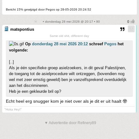
Bericht 15% gewijzigd door Pegos op 28-05-2026 20:24:52
• donderdag 28 mei 2026 @ 20:17 • 90
matspontius
Same old shit, different day
Op
donderdag 28 mei 2026 20:12
schreef
Pegos
het
volgende:
[..]
Als je één specifieke groep asielzoekers, in dit geval Palestijnen,
de toegang tot de asielprocedure wilt ontzeggen, (bovendien nog
wel met zeer ernstig geweld) ben je vanzelfsprekend overduidelijk
aan het discrimineren.
Heb je een gekleurde bril op?
Echt heel erg snugger kom je niet over als je dit er uit haalt 🤓
"Hoka Hey!"
▼ Advertentie door Refinery89