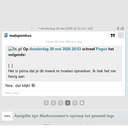
• donderdag 28 mei 2026 @ 21:14 • 100
matspontius
Same old shit, different day
Op
donderdag 28 mei 2026 20:53
schreef
Pegos
het
volgende:
[..]
Het is prima dat je dit meent te moeten opmerken. Ik trek het me
hevig aan.
Nee, dat blijkt 🤪
"Hoka Hey!"
1
2
3
4
5
Aangifte tgn Markuszower's oproep tot geweld tegen asie
nws
steun FOK! en koop via een van deze links