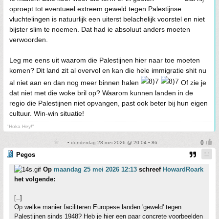
oproept tot eventueel extreem geweld tegen Palestijnse
vluchtelingen is natuurlijk een uiterst belachelijk voorstel en niet
bijster slim te noemen. Dat had ie absoluut anders moeten
verwoorden.
Leg me eens uit waarom die Palestijnen hier naar toe moeten
komen? Dit land zit al overvol en kan die hele immigratie shit nu
al niet aan en dan nog meer binnen halen
Of zie je
dat niet met die woke bril op? Waarom kunnen landen in de
regio die Palestijnen niet opvangen, past ook beter bij hun eigen
cultuur. Win-win situatie!
"Hoka Hey!"
• donderdag 28 mei 2026 @ 20:04 • 86
Pegos
Op
maandag 25 mei 2026 12:13
schreef
HowardRoark
het volgende:
[..]
Op welke manier faciliteren Europese landen 'geweld' tegen
Palestijnen sinds 1948? Heb je hier een paar concrete voorbeelden