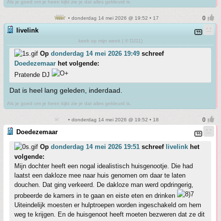
Als je goed om je heen kijkt zie je dat alles gekleurd is.
• donderdag 14 mei 2026 @ 19:52 • 17
livelink
keek op mijn week ( © DJ11)
Op
donderdag 14 mei 2026 19:49
schreef
Doedezemaar
het volgende:
Pratende DJ
Dat is heel lang geleden, inderdaad.
Als je goed om je heen kijkt zie je dat alles gekleurd is.
• donderdag 14 mei 2026 @ 19:52 • 18
Doedezemaar
Op
donderdag 14 mei 2026 19:51
schreef
livelink
het
volgende:
Mijn dochter heeft een nogal idealistisch huisgenootje. Die had
laatst een dakloze mee naar huis genomen om daar te laten
douchen. Dat ging verkeerd. De dakloze man werd opdringerig,
probeerde de kamers in te gaan en eiste eten en drinken
Uiteindelijk moesten er hulptroepen worden ingeschakeld om hem
weg te krijgen. En de huisgenoot heeft moeten bezweren dat ze dit