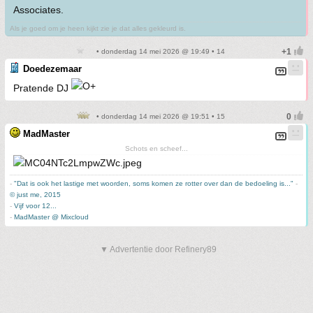
Associates.
Als je goed om je heen kijkt zie je dat alles gekleurd is.
• donderdag 14 mei 2026 @ 19:49 • 14
Doedezemaar
Pratende DJ
• donderdag 14 mei 2026 @ 19:51 • 15
MadMaster
Schots en scheef...
-
"Dat is ook het lastige met woorden, soms komen ze rotter over dan de bedoeling is..."
-
© just me, 2015
-
Vijf voor 12...
-
MadMaster @ Mixcloud
▼ Advertentie door Refinery89