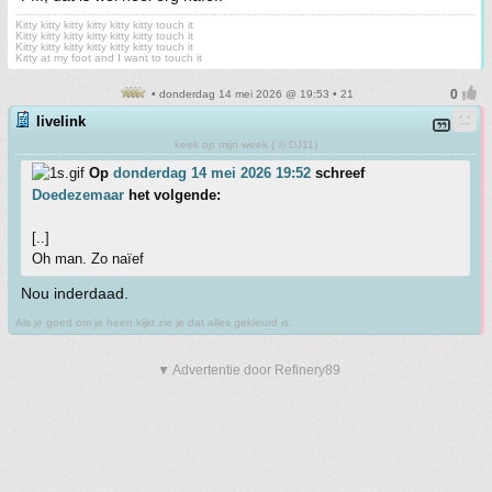
Kitty kitty kitty kitty kitty kitty touch it
Kitty kitty kitty kitty kitty kitty touch it
Kitty kitty kitty kitty kitty kitty touch it
Kitty at my foot and I want to touch it
• donderdag 14 mei 2026 @ 19:53 • 21
livelink
keek op mijn week ( © DJ11)
Op
donderdag 14 mei 2026 19:52
schreef
Doedezemaar
het volgende:
[..]
Oh man. Zo naïef
Nou inderdaad.
Als je goed om je heen kijkt zie je dat alles gekleurd is.
▼ Advertentie door Refinery89