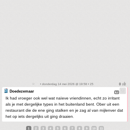
• donderdag 14 mei 2026 @ 19:58 • 25
Doedezemaar
Ik had vroeger ook wel wat naïeve vriendinnen, echt zo irritant
als je met dergelijke types in het buitenland bent. Ober uit een
restaurant die de ene ging stalken en je zag al van mijlenver dat
het op iets dergelijks uit ging draaien.
1
2
3
4
5
6
7
8
9
10
11