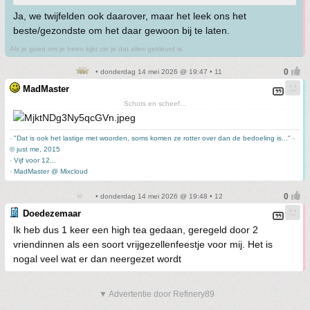
Ja, we twijfelden ook daarover, maar het leek ons het
beste/gezondste om het daar gewoon bij te laten.
Als je goed om je heen kijkt zie je dat alles gekleurd is.
• donderdag 14 mei 2026 @ 19:47 • 11
MadMaster
Schots en scheef...
-
"Dat is ook het lastige met woorden, soms komen ze rotter over dan de bedoeling is..."
-
© just me, 2015
-
Vijf voor 12...
-
MadMaster @ Mixcloud
• donderdag 14 mei 2026 @ 19:48 • 12
Doedezemaar
Ik heb dus 1 keer een high tea gedaan, geregeld door 2
vriendinnen als een soort vrijgezellenfeestje voor mij. Het is
nogal veel wat er dan neergezet wordt
▼ Advertentie door Refinery89