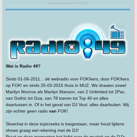
keek op mijn week ( © DJ11)
Wat is Radio 49?
Sinds 01-06-2011... dé webradio voor FOK!kers, door FOK!kers
op FOK! en sinds 25-03-2015 thuis in MUZ. We draaien zowel
Marilyn Monroe als Marilyn Manson, van 2 Unlimited tot 2Pac,
van Gothic tot Goa, van 78 toeren tot Top 40 en alles
daartussen in. Of in het geval van DJ Vout: alles daarbuiten. Wij
zijn echter geen radio
van
FOK!
Slowchat in deze topicreeks is toegestaan, maar houd tijdens
shows graag wel rekening met de DJ!
Praat op deze momenten het liefst over de muziek en de DJ's