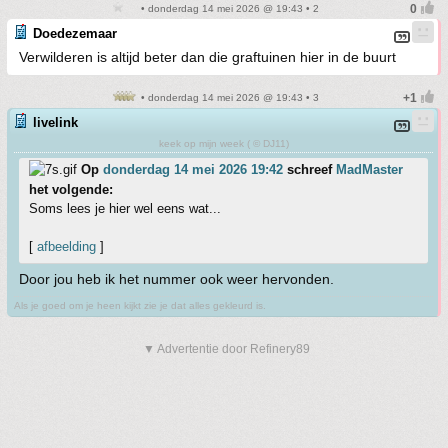
• donderdag 14 mei 2026 @ 19:43 • 2
Doedezemaar
Verwilderen is altijd beter dan die graftuinen hier in de buurt
• donderdag 14 mei 2026 @ 19:43 • 3
livelink
keek op mijn week ( © DJ11)
Op
donderdag 14 mei 2026 19:42
schreef
MadMaster
het volgende:
Soms lees je hier wel eens wat...
[
afbeelding
]
Door jou heb ik het nummer ook weer hervonden.
Als je goed om je heen kijkt zie je dat alles gekleurd is.
▼ Advertentie door Refinery89