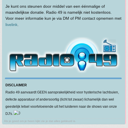
Je kunt ons steunen door middel van een éénmalige of
maandelijkse donatie. Radio 49 is namelijk niet kostenloos.
Voor meer informatie kun je via DM of PM contact opnemen met
livelink
.
DISCLAIMER
Radio 49 aanvaardt GEEN aansprakelijkheid voor hysterische lachbuien,
defecte apparatuur of andersoortig (licht tot zwaar) lichamelijk dan wel
geestelijk letsel voortvloeiende uit het luisteren naar de shows van onze
DJ's.
Als je goed om je heen kijkt zie je dat alles gekleurd is.