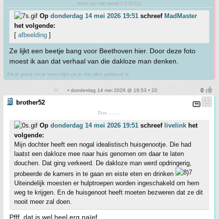
keek op mijn week ( © DJ11)
Op
donderdag 14 mei 2026 19:51
schreef
MadMaster
het volgende:
[
afbeelding
]
Ze lijkt een beetje bang voor Beethoven hier. Door deze foto
moest ik aan dat verhaal van die dakloze man denken.
Als je goed om je heen kijkt zie je dat alles gekleurd is.
• donderdag 14 mei 2026 @ 19:53 • 20
brother52
Dus..........
Op
donderdag 14 mei 2026 19:51
schreef
livelink
het
volgende:
Mijn dochter heeft een nogal idealistisch huisgenootje. Die had
laatst een dakloze mee naar huis genomen om daar te laten
douchen. Dat ging verkeerd. De dakloze man werd opdringerig,
probeerde de kamers in te gaan en eiste eten en drinken
Uiteindelijk moesten er hulptroepen worden ingeschakeld om hem
weg te krijgen. En de huisgenoot heeft moeten bezweren dat ze dit
nooit meer zal doen.
Pfff, dat is wel heel erg naïef.