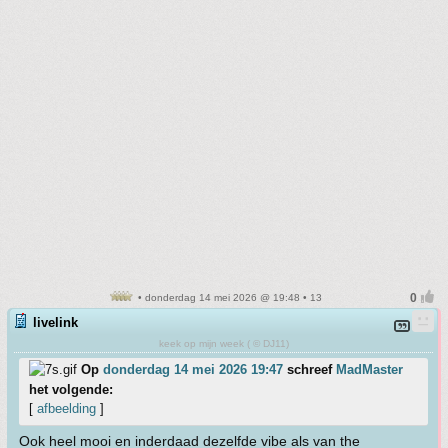
• donderdag 14 mei 2026 @ 19:48 • 13
livelink
keek op mijn week ( © DJ11)
Op
donderdag 14 mei 2026 19:47
schreef
MadMaster
het volgende:
[
afbeelding
]
Ook heel mooi en inderdaad dezelfde vibe als van the