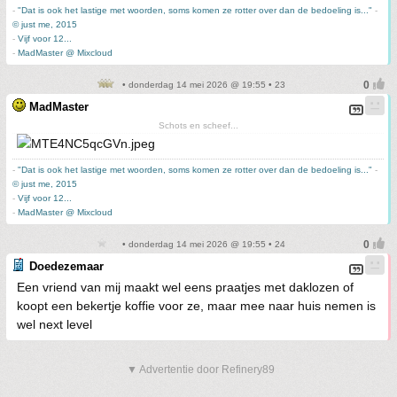
-
"Dat is ook het lastige met woorden, soms komen ze rotter over dan de bedoeling is..."
-
© just me, 2015
-
Vijf voor 12...
-
MadMaster @ Mixcloud
• donderdag 14 mei 2026 @ 19:55 • 23
MadMaster
Schots en scheef...
-
"Dat is ook het lastige met woorden, soms komen ze rotter over dan de bedoeling is..."
-
© just me, 2015
-
Vijf voor 12...
-
MadMaster @ Mixcloud
• donderdag 14 mei 2026 @ 19:55 • 24
Doedezemaar
Een vriend van mij maakt wel eens praatjes met daklozen of
koopt een bekertje koffie voor ze, maar mee naar huis nemen is
wel next level
▼ Advertentie door Refinery89