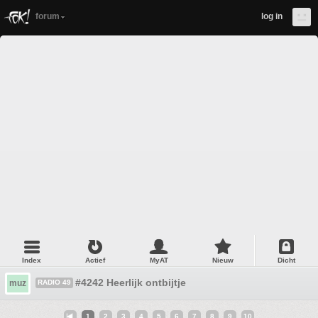
forum
log in
Index
Actief
MyAT
Nieuw
Dicht
#4242 Heerlijk ontbijtje
muz
RADIO 49
1
2
3
4
5
6
7
8
9
10