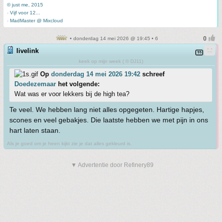
© just me, 2015
-
Vijf voor 12...
-
MadMaster @ Mixcloud
• donderdag 14 mei 2026 @ 19:45 • 6
livelink
keek op mijn week ( © DJ11)
Op
donderdag 14 mei 2026 19:42
schreef
Doedezemaar
het volgende:
Wat was er voor lekkers bij de high tea?
Te veel. We hebben lang niet alles opgegeten. Hartige hapjes,
scones en veel gebakjes. Die laatste hebben we met pijn in ons
hart laten staan.
Als je goed om je heen kijkt zie je dat alles gekleurd is.
▼ Advertentie door Refinery89