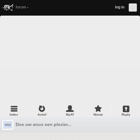
forum
log in
Index
Actief
MyAT
Nieuw
Reply
Doe uw anus een plezier...
onz