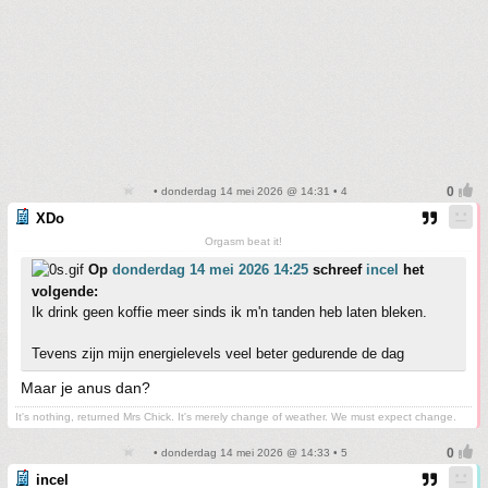
• donderdag 14 mei 2026 @ 14:31 • 4
XDo
Orgasm beat it!
Op
donderdag 14 mei 2026 14:25
schreef
incel
het
volgende:
Ik drink geen koffie meer sinds ik m'n tanden heb laten bleken.
Tevens zijn mijn energielevels veel beter gedurende de dag
Maar je anus dan?
It's nothing, returned Mrs Chick. It's merely change of weather. We must expect change.
• donderdag 14 mei 2026 @ 14:33 • 5
incel