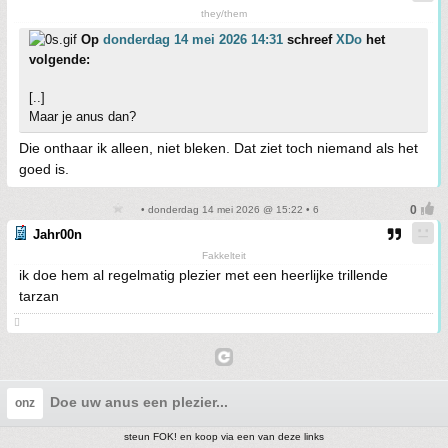
they/them
Op
donderdag 14 mei 2026 14:31
schreef
XDo
het
volgende:
[..]
Maar je anus dan?
Die onthaar ik alleen, niet bleken. Dat ziet toch niemand als het
goed is.
• donderdag 14 mei 2026 @ 15:22 • 6
Jahr00n
Fakkelteit
ik doe hem al regelmatig plezier met een heerlijke trillende
tarzan

Doe uw anus een plezier...
onz
steun FOK! en koop via een van deze links