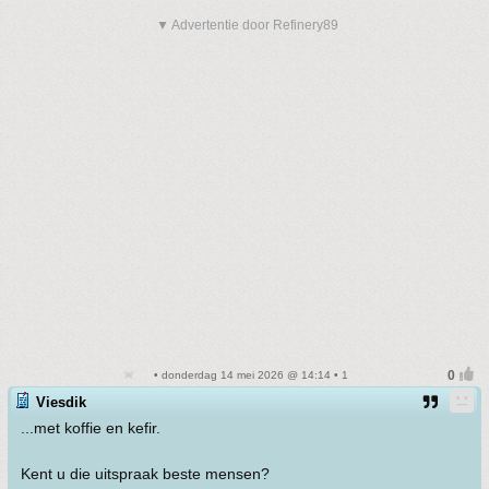
▼ Advertentie door Refinery89
• donderdag 14 mei 2026 @ 14:14 • 1
Viesdik
...met koffie en kefir.
Kent u die uitspraak beste mensen?