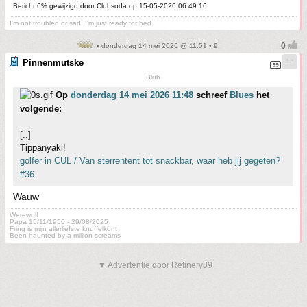
Bericht 6% gewijzigd door Clubsoda op 15-05-2026 06:49:16
I'm not troubled or sad, I'm just ready for bed.
• donderdag 14 mei 2026 @ 11:51 • 9
Pinnenmutske
Blub
Op
donderdag 14 mei 2026 11:48
schreef
Blues
het
volgende:
[..]
Tippanyaki!
golfer in CUL / Van sterrentent tot snackbar, waar heb jij gegeten?
#36
Wauw
Werewolf
Papa 15/11/1950 - 29/08/2025
Fring is mijn allerliefste knuffelkont
Been haunted by a million screams
▼ Advertentie door Refinery89