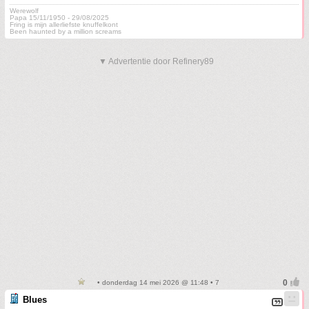
Werewolf
Papa 15/11/1950 - 29/08/2025
Fring is mijn allerliefste knuffelkont
Been haunted by a million screams
▼ Advertentie door Refinery89
• donderdag 14 mei 2026 @ 11:48 • 7
Blues