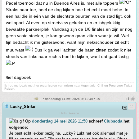
Padel toernooi dat nu in Buenos Aires is, met alle toppers
Straks naar toe, heel de dag kijken hoe het echt moet hehe. In
een hal die in één van de slechtste buurten van de stad ligt, ook
wel apart. Al even op streetview gekeken en er isbgelukkig
bewaakte parkeerplek. Vandaag zijn de 1/8 finales en zijn er nog
geen vaste stoelen, je kan gewoon gaan zitten waar je wil. Wel
fijn bedacht ik me gisteravond, want mijn nek/schouder zit echt
muurvast
Dus ik ga wel "achter" de baan zitten zodat ik niet
steeds van links naar rechts hoef te kijken, want dat gaat lastig
/lief dagboek
Ik hou me bezig met het organiseren van reizen naar Argentinie, Chili en Peru voor Tipica
Reizen.
• donderdag 14 mei 2026 @ 12:40 • 15
Lucky_Strike
Hello Sweetie
Op
donderdag 14 mei 2026 11:50
schreef
Clubsoda
het
volgende:
Je bent echt lekker bezig he, Lucky? Lukt het ook allemaal met je