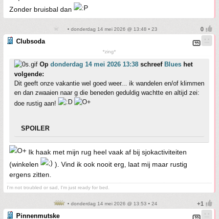
Zonder bruisbal dan
• donderdag 14 mei 2026 @ 13:48 • 23
Clubsoda
*zing*
Op
donderdag 14 mei 2026 13:38
schreef
Blues
het
volgende:
Dit geeft onze vakantie wel goed weer... ik wandelen en/of klimmen
en dan zwaaien naar g die beneden geduldig wachtte en altijd zei:
doe rustig aan!
SPOILER
Ik haak met mijn rug heel vaak af bij sjokactiviteiten
(winkelen
). Vind ik ook nooit erg, laat mij maar rustig
ergens zitten.
I'm not troubled or sad, I'm just ready for bed.
• donderdag 14 mei 2026 @ 13:53 • 24
Pinnenmutske