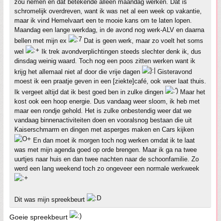
zou nemen en dat betekende alleen maandag werken. Dat is
schromelijk overdreven, want ik was net al een week op vakantie,
maar ik vind Hemelvaart een te mooie kans om te laten lopen.
Maandag een lange werkdag, in de avond nog werk-ALV en daarna
bellen met mijn ex
Dat is geen werk, maar zo voelt het soms
wel
Ik trek avondverplichtingen steeds slechter denk ik, dus
dinsdag weinig waard. Toch nog een poos zitten werken want ik
krijg het allemaal niet af door die vrije dagen
Gisteravond
moest ik een praatje geven in een [ziekte]café, ook weer laat thuis.
Ik vergeet altijd dat ik best goed ben in zulke dingen
Maar het
kost ook een hoop energie. Dus vandaag weer sloom, ik heb met
maar een rondje gehold. Het is zulke onbestendig weer dat we
vandaag binnenactiviteiten doen en vooralsnog bestaan die uit
Kaiserschmarrn en dingen met asperges maken en Cars kijken
En dan moet ik morgen toch nog werken omdat ik te laat
was met mijn agenda goed op orde brengen. Maar ik ga na twee
uurtjes naar huis en dan twee nachten naar de schoonfamilie. Zo
werd een lang weekend toch zo ongeveer een normale werkweek
Dit was mijn spreekbeurt
Goeie spreekbeurt