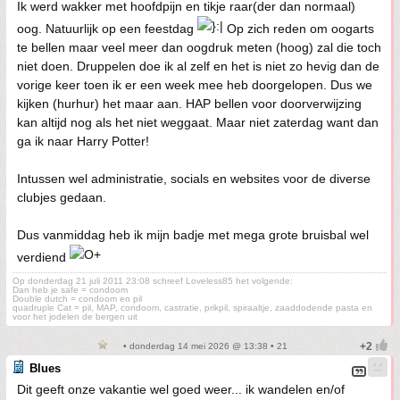
Ik werd wakker met hoofdpijn en tikje raar(der dan normaal)
oog. Natuurlijk op een feestdag
Op zich reden om oogarts
te bellen maar veel meer dan oogdruk meten (hoog) zal die toch
niet doen. Druppelen doe ik al zelf en het is niet zo hevig dan de
vorige keer toen ik er een week mee heb doorgelopen. Dus we
kijken (hurhur) het maar aan. HAP bellen voor doorverwijzing
kan altijd nog als het niet weggaat. Maar niet zaterdag want dan
ga ik naar Harry Potter!
Intussen wel administratie, socials en websites voor de diverse
clubjes gedaan.
Dus vanmiddag heb ik mijn badje met mega grote bruisbal wel
verdiend
Op donderdag 21 juli 2011 23:08 schreef Loveless85 het volgende:
Dan heb je safe = condoom
Double dutch = condoom en pil
quadruple Cat = pil, MAP, condoom, castratie, prikpil, spiraaltje, zaaddodende pasta en
voor het jodelen de bergen uit
• donderdag 14 mei 2026 @ 13:38 • 21
Blues
Dit geeft onze vakantie wel goed weer... ik wandelen en/of