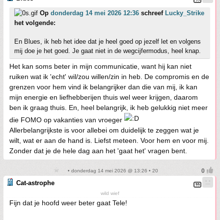
Op
donderdag 14 mei 2026 12:36
schreef
Lucky_Strike
het volgende:
En Blues, ik heb het idee dat je heel goed op jezelf let en volgens
mij doe je het goed. Je gaat niet in de wegcijfermodus, heel knap.
Het kan soms beter in mijn communicatie, want hij kan niet
ruiken wat ik 'echt' wil/zou willen/zin in heb. De compromis en de
grenzen voor hem vind ik belangrijker dan die van mij, ik kan
mijn energie en liefhebberijen thuis wel weer krijgen, daarom
ben ik graag thuis. En, heel belangrijk, ik heb gelukkig niet meer
die FOMO op vakanties van vroeger
Allerbelangrijkste is voor allebei om duidelijk te zeggen wat je
wilt, wat er aan de hand is. Liefst meteen. Voor hem en voor mij.
Zonder dat je de hele dag aan het 'gaat het' vragen bent.
• donderdag 14 mei 2026 @ 13:26 • 20
Cat-astrophe
wild wief
Fijn dat je hoofd weer beter gaat Tele!