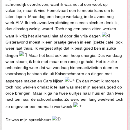
schromelijk overdreven, want ik was net al een week op
vakantie, maar ik vind Hemelvaart een te mooie kans om te
laten lopen. Maandag een lange werkdag, in de avond nog
werk-ALV. Ik trek avondverplichtingen steeds slechter denk ik,
dus dinsdag weinig waard. Toch nog een poos zitten werken
want ik krijg het allemaal niet af door die vrije dagen
Gisteravond moest ik een praatje geven in een [ziekte]café, ook
weer laat thuis. Ik vergeet altijd dat ik best goed ben in zulke
dingen
Maar het kost ook een hoop energie. Dus vandaag
weer sloom, ik heb met maar een rondje gehold. Het is zulke
onbestendig weer dat we vandaag binnenactiviteiten doen en
vooralsnog bestaan die uit Kaiserschmarrn en dingen met
asperges maken en Cars kijken
En dan moet ik morgen
toch nog werken omdat ik te laat was met mijn agenda goed op
orde brengen. Maar ik ga na twee uurtjes naar huis en dan twee
nachten naar de schoonfamilie. Zo werd een lang weekend toch
zo ongeveer een normale werkweek
Dit was mijn spreekbeurt