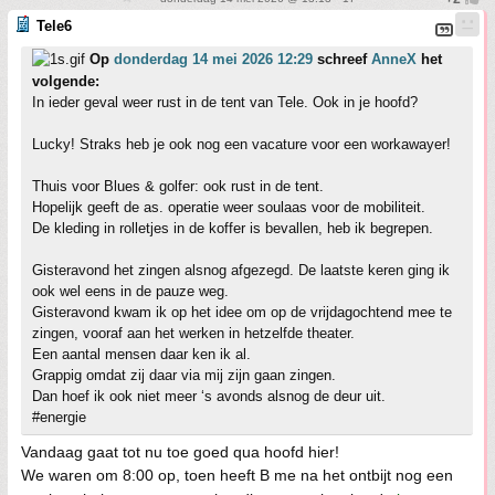
Tele6
Op
donderdag 14 mei 2026 12:29
schreef
AnneX
het
volgende:
In ieder geval weer rust in de tent van Tele. Ook in je hoofd?
Lucky! Straks heb je ook nog een vacature voor een workawayer!
Thuis voor Blues & golfer: ook rust in de tent.
Hopelijk geeft de as. operatie weer soulaas voor de mobiliteit.
De kleding in rolletjes in de koffer is bevallen, heb ik begrepen.
Gisteravond het zingen alsnog afgezegd. De laatste keren ging ik
ook wel eens in de pauze weg.
Gisteravond kwam ik op het idee om op de vrijdagochtend mee te
zingen, vooraf aan het werken in hetzelfde theater.
Een aantal mensen daar ken ik al.
Grappig omdat zij daar via mij zijn gaan zingen.
Dan hoef ik ook niet meer ‘s avonds alsnog de deur uit.
#energie
Vandaag gaat tot nu toe goed qua hoofd hier!
We waren om 8:00 op, toen heeft B me na het ontbijt nog een