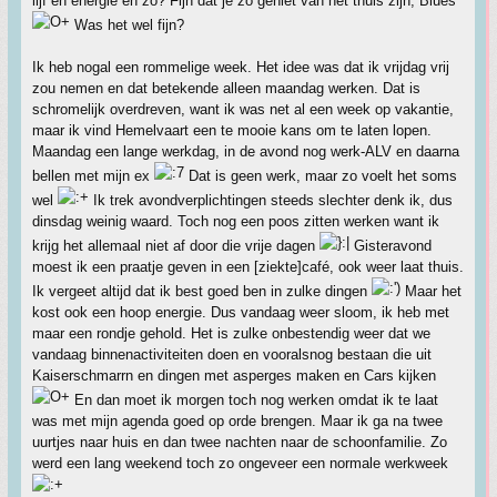
lijf en energie en zo? Fijn dat je zo geniet van het thuis zijn, Blues
Was het wel fijn?
Ik heb nogal een rommelige week. Het idee was dat ik vrijdag vrij
zou nemen en dat betekende alleen maandag werken. Dat is
schromelijk overdreven, want ik was net al een week op vakantie,
maar ik vind Hemelvaart een te mooie kans om te laten lopen.
Maandag een lange werkdag, in de avond nog werk-ALV en daarna
bellen met mijn ex
Dat is geen werk, maar zo voelt het soms
wel
Ik trek avondverplichtingen steeds slechter denk ik, dus
dinsdag weinig waard. Toch nog een poos zitten werken want ik
krijg het allemaal niet af door die vrije dagen
Gisteravond
moest ik een praatje geven in een [ziekte]café, ook weer laat thuis.
Ik vergeet altijd dat ik best goed ben in zulke dingen
Maar het
kost ook een hoop energie. Dus vandaag weer sloom, ik heb met
maar een rondje gehold. Het is zulke onbestendig weer dat we
vandaag binnenactiviteiten doen en vooralsnog bestaan die uit
Kaiserschmarrn en dingen met asperges maken en Cars kijken
En dan moet ik morgen toch nog werken omdat ik te laat
was met mijn agenda goed op orde brengen. Maar ik ga na twee
uurtjes naar huis en dan twee nachten naar de schoonfamilie. Zo
werd een lang weekend toch zo ongeveer een normale werkweek