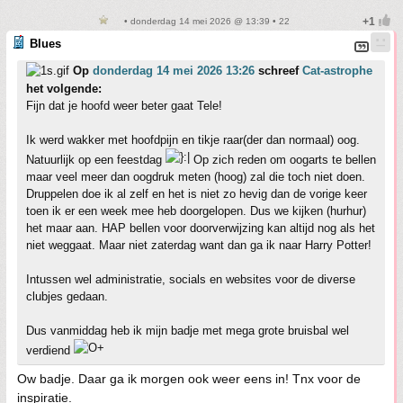
• donderdag 14 mei 2026 @ 13:39 • 22
Blues
Op
donderdag 14 mei 2026 13:26
schreef
Cat-astrophe
het volgende:
Fijn dat je hoofd weer beter gaat Tele!
Ik werd wakker met hoofdpijn en tikje raar(der dan normaal) oog.
Natuurlijk op een feestdag
Op zich reden om oogarts te bellen
maar veel meer dan oogdruk meten (hoog) zal die toch niet doen.
Druppelen doe ik al zelf en het is niet zo hevig dan de vorige keer
toen ik er een week mee heb doorgelopen. Dus we kijken (hurhur)
het maar aan. HAP bellen voor doorverwijzing kan altijd nog als het
niet weggaat. Maar niet zaterdag want dan ga ik naar Harry Potter!
Intussen wel administratie, socials en websites voor de diverse
clubjes gedaan.
Dus vanmiddag heb ik mijn badje met mega grote bruisbal wel
verdiend
Ow badje. Daar ga ik morgen ook weer eens in! Tnx voor de
inspiratie.