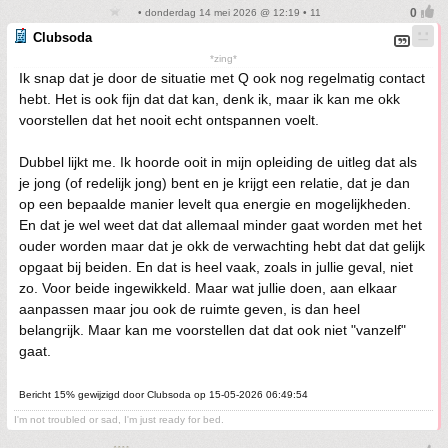
• donderdag 14 mei 2026 @ 12:19 • 11
Clubsoda
*zing*
Ik snap dat je door de situatie met Q ook nog regelmatig contact
hebt. Het is ook fijn dat dat kan, denk ik, maar ik kan me okk
voorstellen dat het nooit echt ontspannen voelt.
Dubbel lijkt me. Ik hoorde ooit in mijn opleiding de uitleg dat als
je jong (of redelijk jong) bent en je krijgt een relatie, dat je dan
op een bepaalde manier levelt qua energie en mogelijkheden.
En dat je wel weet dat dat allemaal minder gaat worden met het
ouder worden maar dat je okk de verwachting hebt dat dat gelijk
opgaat bij beiden. En dat is heel vaak, zoals in jullie geval, niet
zo. Voor beide ingewikkeld. Maar wat jullie doen, aan elkaar
aanpassen maar jou ook de ruimte geven, is dan heel
belangrijk. Maar kan me voorstellen dat dat ook niet "vanzelf"
gaat.
Bericht 15% gewijzigd door Clubsoda op 15-05-2026 06:49:54
I'm not troubled or sad, I'm just ready for bed.