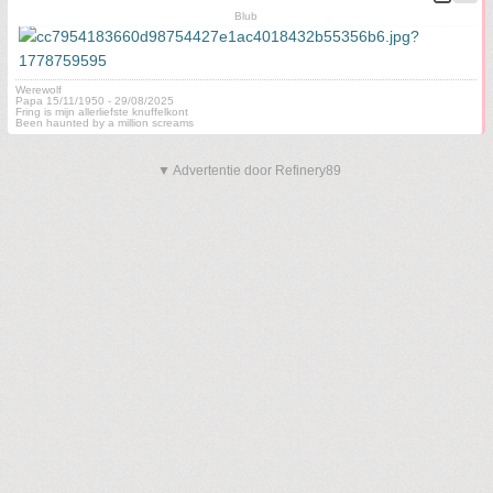
Blub
Werewolf
Papa 15/11/1950 - 29/08/2025
Fring is mijn allerliefste knuffelkont
Been haunted by a million screams
▼ Advertentie door Refinery89