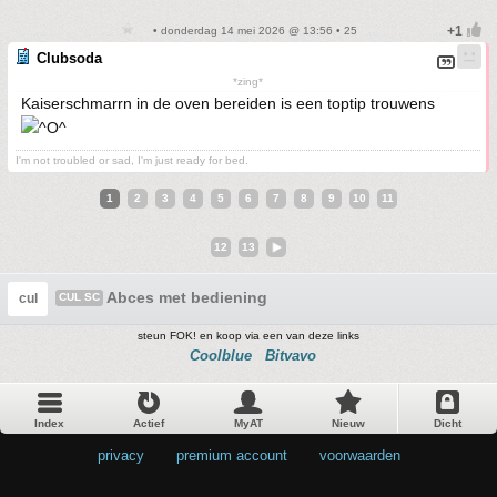
• donderdag 14 mei 2026 @ 13:56 • 25
Clubsoda
*zing*
Kaiserschmarrn in de oven bereiden is een toptip trouwens
I'm not troubled or sad, I'm just ready for bed.
1
2
3
4
5
6
7
8
9
10
11
12
13
Abces met bediening
cul
CUL SC
steun FOK! en koop via een van deze links
Coolblue
Bitvavo
Index
Actief
MyAT
Nieuw
Dicht
privacy
•
premium account
•
voorwaarden