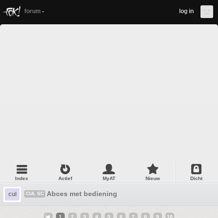
forum
log in
Index
Actief
MyAT
Nieuw
Dicht
Abces met bediening
cul
CUL SC
1
2
3
4
5
6
7
8
9
10