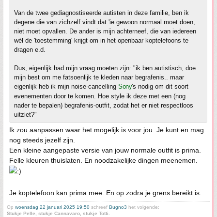
Van de twee gediagnostiseerde autisten in deze familie, ben ik
degene die van zichzelf vindt dat 'ie gewoon normaal moet doen,
niet moet opvallen. De ander is mijn achterneef, die van iedereen
wél de 'toestemming' krijgt om in het openbaar koptelefoons te
dragen e.d.
Dus, eigenlijk had mijn vraag moeten zijn: "ik ben autistisch, doe
mijn best om me fatsoenlijk te kleden naar begrafenis.. maar
eigenlijk heb ik mijn noise-cancelling
Sony
's nodig om dit soort
evenementen door te komen. Hoe style ik deze met een (nog
nader te bepalen) begrafenis-outfit, zodat het er niet respectloos
uitziet?"
Ik zou aanpassen waar het mogelijk is voor jou. Je kunt en mag
nog steeds jezelf zijn.
Een kleine aangepaste versie van jouw normale outfit is prima.
Felle kleuren thuislaten. En noodzakelijke dingen meenemen.
Je koptelefoon kan prima mee. En op zodra je grens bereikt is.
Op
woensdag 22 januari 2025 19:50
schreef
Bugno3
het volgende:
Stukje Pelle, stukje Cannavaro, stukje Totti.