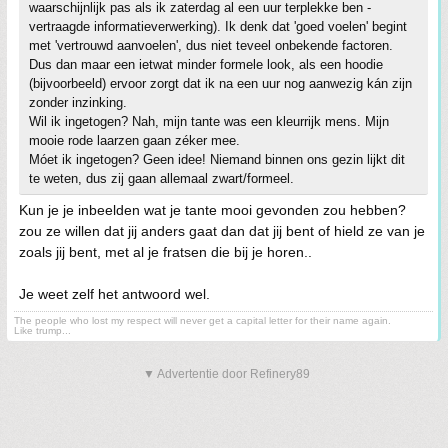
waarschijnlijk pas als ik zaterdag al een uur terplekke ben -
vertraagde informatieverwerking). Ik denk dat 'goed voelen' begint
met 'vertrouwd aanvoelen', dus niet teveel onbekende factoren.
Dus dan maar een ietwat minder formele look, als een hoodie
(bijvoorbeeld) ervoor zorgt dat ik na een uur nog aanwezig kán zijn
zonder inzinking.
Wil ik ingetogen? Nah, mijn tante was een kleurrijk mens. Mijn
mooie rode laarzen gaan zéker mee.
Móet ik ingetogen? Geen idee! Niemand binnen ons gezin lijkt dit
te weten, dus zij gaan allemaal zwart/formeel.
Kun je je inbeelden wat je tante mooi gevonden zou hebben?
zou ze willen dat jij anders gaat dan dat jij bent of hield ze van je
zoals jij bent, met al je fratsen die bij je horen..
Je weet zelf het antwoord wel.
The people who lost my respect will never get a capital letter for their name again.
Like trump...
▼ Advertentie door Refinery89