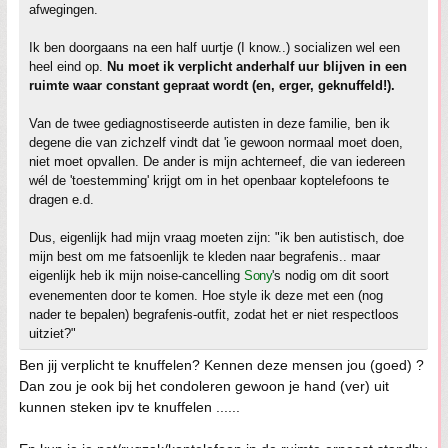
afwegingen.
Ik ben doorgaans na een half uurtje (I know..) socializen wel een
heel eind op.
Nu moet ik verplicht anderhalf uur blijven in een
ruimte waar constant gepraat wordt (en, erger, geknuffeld!).
Van de twee gediagnostiseerde autisten in deze familie, ben ik
degene die van zichzelf vindt dat 'ie gewoon normaal moet doen,
niet moet opvallen. De ander is mijn achterneef, die van iedereen
wél de 'toestemming' krijgt om in het openbaar koptelefoons te
dragen e.d.
Dus, eigenlijk had mijn vraag moeten zijn: "ik ben autistisch, doe
mijn best om me fatsoenlijk te kleden naar begrafenis.. maar
eigenlijk heb ik mijn noise-cancelling
Sony
's nodig om dit soort
evenementen door te komen. Hoe style ik deze met een (nog
nader te bepalen) begrafenis-outfit, zodat het er niet respectloos
uitziet?"
Ben jij verplicht te knuffelen? Kennen deze mensen jou (goed) ?
Dan zou je ook bij het condoleren gewoon je hand (ver) uit
kunnen steken ipv te knuffelen ......