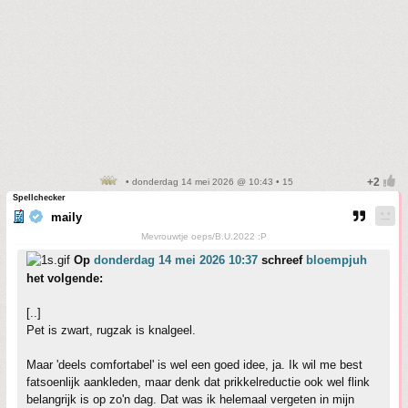
• donderdag 14 mei 2026 @ 10:43 • 15
Spellchecker
maily
Mevrouwtje oeps/B.U.2022 :P
Op
donderdag 14 mei 2026 10:37
schreef
bloempjuh
het volgende:
[..]
Pet is zwart, rugzak is knalgeel.
Maar 'deels comfortabel' is wel een goed idee, ja. Ik wil me best
fatsoenlijk aankleden, maar denk dat prikkelreductie ook wel flink
belangrijk is op zo'n dag. Dat was ik helemaal vergeten in mijn