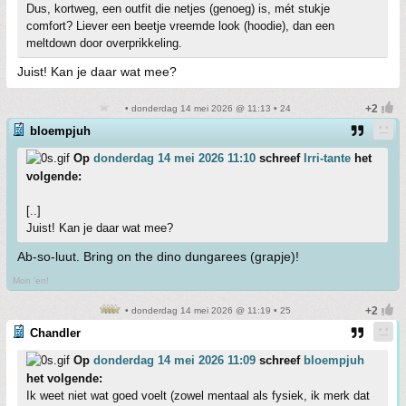
Dus, kortweg, een outfit die netjes (genoeg) is, mét stukje
comfort? Liever een beetje vreemde look (hoodie), dan een
meltdown door overprikkeling.
Juist! Kan je daar wat mee?
• donderdag 14 mei 2026 @ 11:13 • 24
bloempjuh
Op
donderdag 14 mei 2026 11:10
schreef
Irri-tante
het
volgende:
[..]
Juist! Kan je daar wat mee?
Ab-so-luut. Bring on the dino dungarees (grapje)!
Mon 'en!
• donderdag 14 mei 2026 @ 11:19 • 25
Chandler
Op
donderdag 14 mei 2026 11:09
schreef
bloempjuh
het volgende:
Ik weet niet wat goed voelt (zowel mentaal als fysiek, ik merk dat