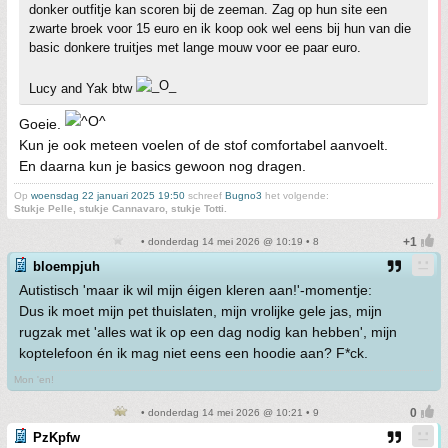
donker outfitje kan scoren bij de zeeman. Zag op hun site een
zwarte broek voor 15 euro en ik koop ook wel eens bij hun van die
basic donkere truitjes met lange mouw voor ee paar euro.
Lucy and Yak btw
Goeie.
Kun je ook meteen voelen of de stof comfortabel aanvoelt.
En daarna kun je basics gewoon nog dragen.
Op
woensdag 22 januari 2025 19:50
schreef
Bugno3
het volgende:
Stukje Pelle, stukje Cannavaro, stukje Totti.
• donderdag 14 mei 2026 @ 10:19 • 8
bloempjuh
Autistisch 'maar ik wil mijn éigen kleren aan!'-momentje:
Dus ik moet mijn pet thuislaten, mijn vrolijke gele jas, mijn
rugzak met 'alles wat ik op een dag nodig kan hebben', mijn
koptelefoon én ik mag niet eens een hoodie aan? F*ck.
Mon 'en!
• donderdag 14 mei 2026 @ 10:21 • 9
PzKpfw