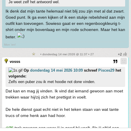
Je weet zelf het antwoord wel.
Ik denk dat mijn tante helemaal niet blij zou zijn met al dat zwart.
Goed punt. Ik ga even kijken of ik een stukje rebelsheid aan mijn
outfit kan toevoegen. Sowieso gaat er een regenboogkleurig t-
shirt onder mijn bovenlaag en mijn rode schoenen. Maar het kan
beter.
Mon 'en!
• donderdag 14 mei 2026 @ 11:37 • 27
vosss
Op
donderdag 14 mei 2026 10:09
schreef
Pisces29
het
volgende:
Zelfs een puber zou ik met hoodie not done vinden.
Dat kan en mag jij vinden. Ik vind dat iemand gewoon aan moet
trekken waar hij/zij zich het prettigst in voelt.
De hele dienst gaat echt niet in het teken staan van wat tante
trucs of ome henk aan had hoor.
trek gewoon aan waar jij je goed bij voelt. Als jij altijd een
@TS