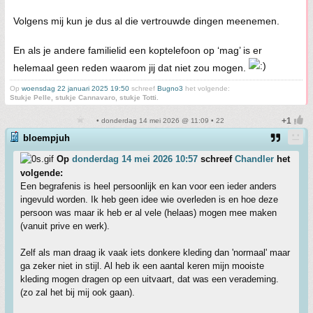
Volgens mij kun je dus al die vertrouwde dingen meenemen.
En als je andere familielid een koptelefoon op ‘mag’ is er
helemaal geen reden waarom jij dat niet zou mogen.
Op
woensdag 22 januari 2025 19:50
schreef
Bugno3
het volgende:
Stukje Pelle, stukje Cannavaro, stukje Totti.
• donderdag 14 mei 2026 @ 11:09 • 22
bloempjuh
Op
donderdag 14 mei 2026 10:57
schreef
Chandler
het
volgende:
Een begrafenis is heel persoonlijk en kan voor een ieder anders
ingevuld worden. Ik heb geen idee wie overleden is en hoe deze
persoon was maar ik heb er al vele (helaas) mogen mee maken
(vanuit prive en werk).
Zelf als man draag ik vaak iets donkere kleding dan 'normaal' maar
ga zeker niet in stijl. Al heb ik een aantal keren mijn mooiste
kleding mogen dragen op een uitvaart, dat was een verademing.
(zo zal het bij mij ook gaan).