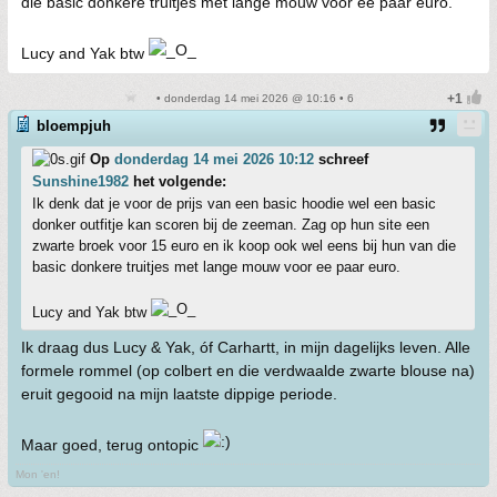
die basic donkere truitjes met lange mouw voor ee paar euro.
Lucy and Yak btw
• donderdag 14 mei 2026 @ 10:16 • 6
bloempjuh
Op
donderdag 14 mei 2026 10:12
schreef
Sunshine1982
het volgende:
Ik denk dat je voor de prijs van een basic hoodie wel een basic
donker outfitje kan scoren bij de zeeman. Zag op hun site een
zwarte broek voor 15 euro en ik koop ook wel eens bij hun van die
basic donkere truitjes met lange mouw voor ee paar euro.
Lucy and Yak btw
Ik draag dus Lucy & Yak, óf Carhartt, in mijn dagelijks leven. Alle
formele rommel (op colbert en die verdwaalde zwarte blouse na)
eruit gegooid na mijn laatste dippige periode.
Maar goed, terug ontopic
Mon 'en!