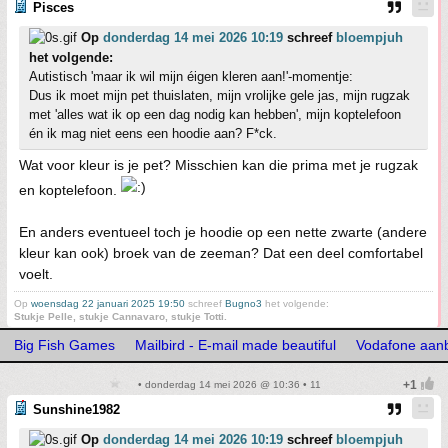
Pisces
Op
donderdag 14 mei 2026 10:19
schreef
bloempjuh
het volgende:
Autistisch 'maar ik wil mijn éigen kleren aan!'-momentje:
Dus ik moet mijn pet thuislaten, mijn vrolijke gele jas, mijn rugzak
met 'alles wat ik op een dag nodig kan hebben', mijn koptelefoon
én ik mag niet eens een hoodie aan? F*ck.
Wat voor kleur is je pet? Misschien kan die prima met je rugzak
en koptelefoon.
En anders eventueel toch je hoodie op een nette zwarte (andere
kleur kan ook) broek van de zeeman? Dat een deel comfortabel
voelt.
Op
woensdag 22 januari 2025 19:50
schreef
Bugno3
het volgende:
Stukje Pelle, stukje Cannavaro, stukje Totti.
Big Fish Games
Mailbird - E-mail made beautiful
Vodafone aan
• donderdag 14 mei 2026 @ 10:36 • 11
Sunshine1982
Op
donderdag 14 mei 2026 10:19
schreef
bloempjuh