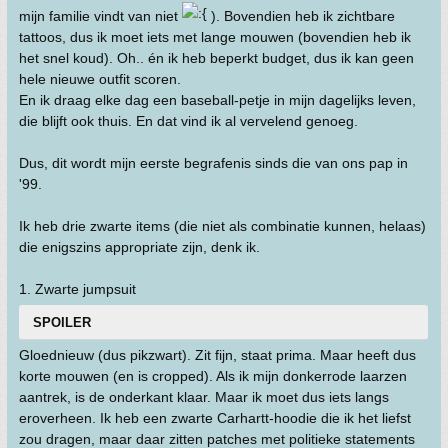
mijn familie vindt van niet
). Bovendien heb ik zichtbare
tattoos, dus ik moet iets met lange mouwen (bovendien heb ik
het snel koud). Oh.. én ik heb beperkt budget, dus ik kan geen
hele nieuwe outfit scoren.
En ik draag elke dag een baseball-petje in mijn dagelijks leven,
die blijft ook thuis. En dat vind ik al vervelend genoeg.
Dus, dit wordt mijn eerste begrafenis sinds die van ons pap in
'99.
Ik heb drie zwarte items (die niet als combinatie kunnen, helaas)
die enigszins appropriate zijn, denk ik.
1. Zwarte jumpsuit
SPOILER
Gloednieuw (dus pikzwart). Zit fijn, staat prima. Maar heeft dus
korte mouwen (en is cropped). Als ik mijn donkerrode laarzen
aantrek, is de onderkant klaar. Maar ik moet dus iets langs
eroverheen. Ik heb een zwarte Carhartt-hoodie die ik het liefst
zou dragen, maar daar zitten patches met politieke statements