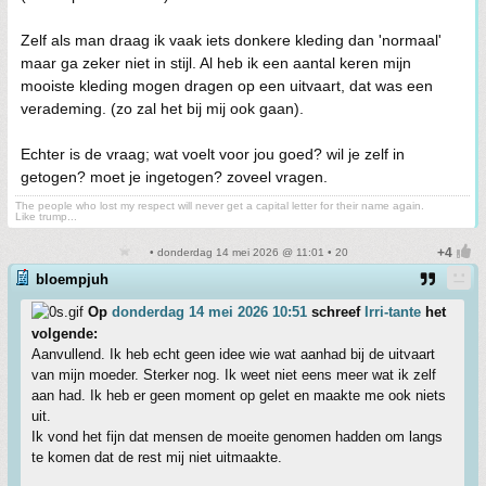
Zelf als man draag ik vaak iets donkere kleding dan 'normaal'
maar ga zeker niet in stijl. Al heb ik een aantal keren mijn
mooiste kleding mogen dragen op een uitvaart, dat was een
verademing. (zo zal het bij mij ook gaan).
Echter is de vraag; wat voelt voor jou goed? wil je zelf in
getogen? moet je ingetogen? zoveel vragen.
The people who lost my respect will never get a capital letter for their name again.
Like trump...
• donderdag 14 mei 2026 @ 11:01 • 20
bloempjuh
Op
donderdag 14 mei 2026 10:51
schreef
Irri-tante
het
volgende:
Aanvullend. Ik heb echt geen idee wie wat aanhad bij de uitvaart
van mijn moeder. Sterker nog. Ik weet niet eens meer wat ik zelf
aan had. Ik heb er geen moment op gelet en maakte me ook niets
uit.
Ik vond het fijn dat mensen de moeite genomen hadden om langs
te komen dat de rest mij niet uitmaakte.