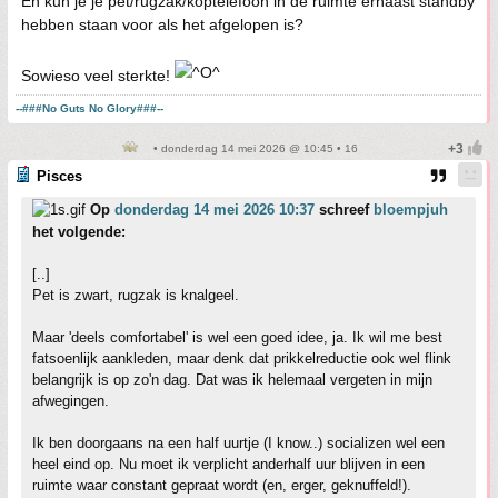
En kun je je pet/rugzak/koptelefoon in de ruimte ernaast standby
hebben staan voor als het afgelopen is?
Sowieso veel sterkte!
--###No Guts No Glory###--
• donderdag 14 mei 2026 @ 10:45 • 16
Pisces
Op
donderdag 14 mei 2026 10:37
schreef
bloempjuh
het volgende:
[..]
Pet is zwart, rugzak is knalgeel.
Maar 'deels comfortabel' is wel een goed idee, ja. Ik wil me best
fatsoenlijk aankleden, maar denk dat prikkelreductie ook wel flink
belangrijk is op zo'n dag. Dat was ik helemaal vergeten in mijn
afwegingen.
Ik ben doorgaans na een half uurtje (I know..) socializen wel een
heel eind op. Nu moet ik verplicht anderhalf uur blijven in een
ruimte waar constant gepraat wordt (en, erger, geknuffeld!).