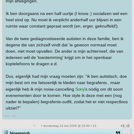
mijn afwegingen.
Ik ben doorgaans na een half uurtje (I know..) socializen wel een
heel eind op. Nu moet ik verplicht anderhalf uur blijven in een
ruimte waar constant gepraat wordt (en, erger, geknuffeld!).
Van de twee gediagnostiseerde autisten in deze familie, ben ik
degene die van zichzelf vindt dat 'ie gewoon normaal moet
doen, niet moet opvallen. De ander is mijn achterneef, die van
iedereen wél de 'toestemming' krijgt om in het openbaar
koptelefoons te dragen e.d.
Dus, eigenlijk had mijn vraag moeten zijn: "ik ben autistisch, doe
mijn best om me fatsoenlijk te kleden naar begrafenis.. maar
eigenlijk heb ik mijn noise-cancelling
Sony
's nodig om dit soort
evenementen door te komen. Hoe style ik deze met een (nog
nader te bepalen) begrafenis-outfit, zodat het er niet respectloos
uitziet?"
Mon 'en!
• donderdag 14 mei 2026 @ 10:40 • 13
bloempjuh