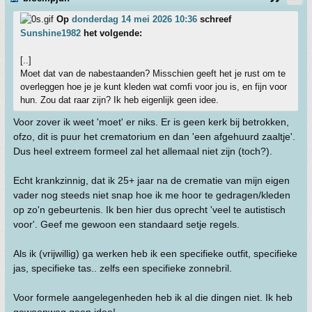
Op
donderdag 14 mei 2026 10:36
schreef
Sunshine1982
het volgende:
[..]
Moet dat van de nabestaanden? Misschien geeft het je rust om te
overleggen hoe je je kunt kleden wat comfi voor jou is, en fijn voor
hun. Zou dat raar zijn? Ik heb eigenlijk geen idee.
Voor zover ik weet 'moet' er niks. Er is geen kerk bij betrokken,
ofzo, dit is puur het crematorium en dan 'een afgehuurd zaaltje'.
Dus heel extreem formeel zal het allemaal niet zijn (toch?).
Echt krankzinnig, dat ik 25+ jaar na de crematie van mijn eigen
vader nog steeds niet snap hoe ik me hoor te gedragen/kleden
op zo'n gebeurtenis. Ik ben hier dus oprecht 'veel te autistisch
voor'. Geef me gewoon een standaard setje regels.
Als ik (vrijwillig) ga werken heb ik een specifieke outfit, specifieke
jas, specifieke tas.. zelfs een specifieke zonnebril.
Voor formele aangelegenheden heb ik al die dingen niet. Ik heb