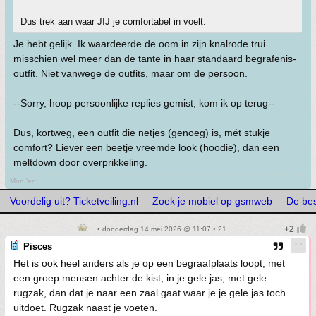
Dus trek aan waar JIJ je comfortabel in voelt.
Je hebt gelijk. Ik waardeerde de oom in zijn knalrode trui
misschien wel meer dan de tante in haar standaard begrafenis-
outfit. Niet vanwege de outfits, maar om de persoon.
--Sorry, hoop persoonlijke replies gemist, kom ik op terug--
Dus, kortweg, een outfit die netjes (genoeg) is, mét stukje
comfort? Liever een beetje vreemde look (hoodie), dan een
meltdown door overprikkeling.
Mon 'en!
Voordelig uit? Ticketveiling.nl
Zoek je mobiel op gsmweb
De bes
• donderdag 14 mei 2026 @ 11:07 • 21
Pisces
Het is ook heel anders als je op een begraafplaats loopt, met
een groep mensen achter de kist, in je gele jas, met gele
rugzak, dan dat je naar een zaal gaat waar je je gele jas toch
uitdoet. Rugzak naast je voeten.