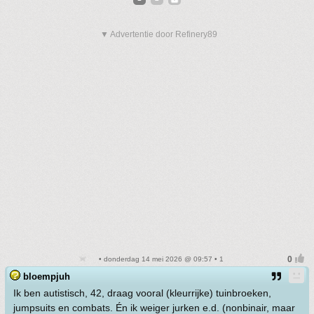
▼ Advertentie door Refinery89
• donderdag 14 mei 2026 @ 09:57 • 1
bloempjuh
Ik ben autistisch, 42, draag vooral (kleurrijke) tuinbroeken,
jumpsuits en combats. Én ik weiger jurken e.d. (nonbinair, maar