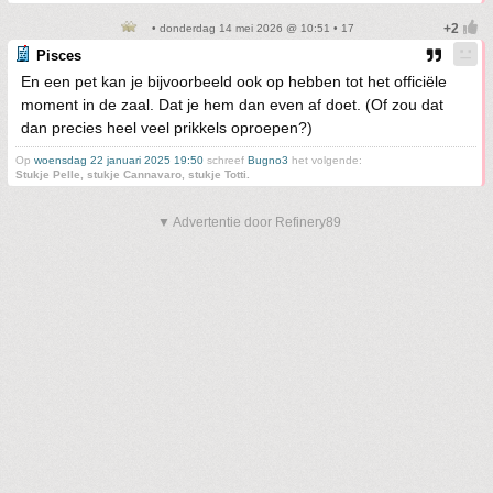
• donderdag 14 mei 2026 @ 10:51 • 17
Pisces
En een pet kan je bijvoorbeeld ook op hebben tot het officiële
moment in de zaal. Dat je hem dan even af doet. (Of zou dat
dan precies heel veel prikkels oproepen?)
Op
woensdag 22 januari 2025 19:50
schreef
Bugno3
het volgende:
Stukje Pelle, stukje Cannavaro, stukje Totti.
▼ Advertentie door Refinery89