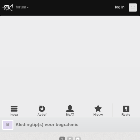
forum
log in
Index
Actief
MyAT
Nieuw
Reply
Kledingtip(s) voor begrafenis
lif
1
2