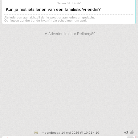
Devon 'No Limits'
Kun je niet iets lenen van een familielid/vriendin?
Als iedereen aan zichzelf denkt wordt er aan iedereen gedacht.
Op fietsen zonder bende kwam'm zie schooieren um spek
▼ Advertentie door Refinery89
• donderdag 14 mei 2026 @ 10:21 • 10