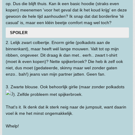
op. Dus die blijft thuis. Kan ik een basic hoodie (straks even
kopen) meenemen 'voor het geval dat ik het koud krijg' en deze
gewoon de hele tijd aanhouden? Ik snap dat dat borderline 'té
casual' is, maar een kléin beetje comfort mag wel toch?
SPOILER
2. Lelijk zwart colbertje. Enorm girlie (polkadots aan de
binnenkant), maar heeft wél lange mouwen. Valt tot op mijn
ribben, ongeveer. Dit draag ik dan met.. eerh.. zwart t-shirt
(moet ik even kopen)? Nette spijkerbroek? Die heb ik zelf ook
niet, dus moet (gedateerde, skinny maar wel zonder gaten
enzo.. bah!) jeans van mijn partner jatten. Geen fan.
3. Zwarte blouse. Ook behoorlijk girlie (maar zonder polkadots
). Zelfde probleem met spijkerbroek.
That's it. Ik denk dat ik sterk neig naar de jumpsuit, want daarin
voel ik me het minst ongemakkelijk.
Whelp!