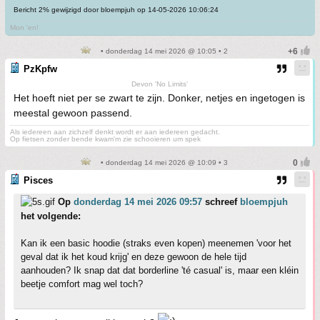
Bericht 2% gewijzigd door bloempjuh op 14-05-2026 10:06:24
Mon 'en!
• donderdag 14 mei 2026 @ 10:05 • 2
PzKpfw
Devon 'No Limits'
Het hoeft niet per se zwart te zijn. Donker, netjes en ingetogen is
meestal gewoon passend.
Als iedereen aan zichzelf denkt wordt er aan iedereen gedacht.
Op fietsen zonder bende kwam'm zie schooieren um spek
• donderdag 14 mei 2026 @ 10:09 • 3
Pisces
Op
donderdag 14 mei 2026 09:57
schreef
bloempjuh
het volgende:
Kan ik een basic hoodie (straks even kopen) meenemen 'voor het
geval dat ik het koud krijg' en deze gewoon de hele tijd
aanhouden? Ik snap dat dat borderline 'té casual' is, maar een kléin
beetje comfort mag wel toch?