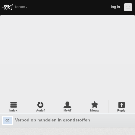
forum
log in
Index
Actief
MyAT
Nieuw
Reply
Verbod op handelen in grondstoffen
gc