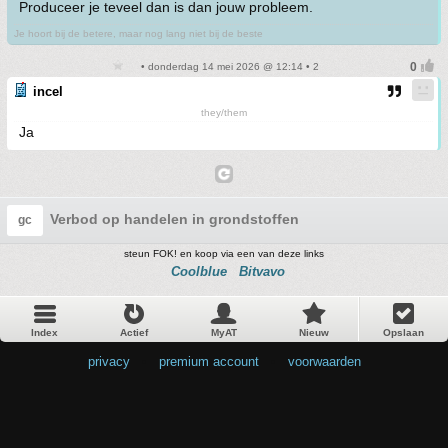
Produceer je teveel dan is dan jouw probleem.
Je hoort bij de betere, maar nog lang niet bij de beste
• donderdag 14 mei 2026 @ 12:14 • 2
incel
they/them
Ja
Verbod op handelen in grondstoffen
gc
steun FOK! en koop via een van deze links
Coolblue
Bitvavo
Index
Actief
MyAT
Nieuw
Opslaan
privacy
•
premium account
•
voorwaarden