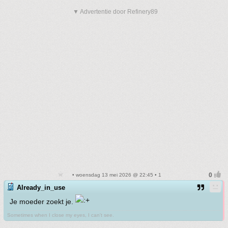
▼ Advertentie door Refinery89
• woensdag 13 mei 2026 @ 22:45 • 1
Already_in_use
Je moeder zoekt je.
Sometimes when I close my eyes, I can't see.