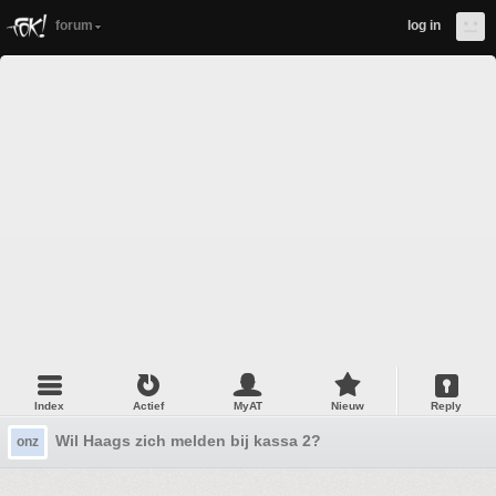
forum
log in
Index
Actief
MyAT
Nieuw
Reply
Wil Haags zich melden bij kassa 2?
onz