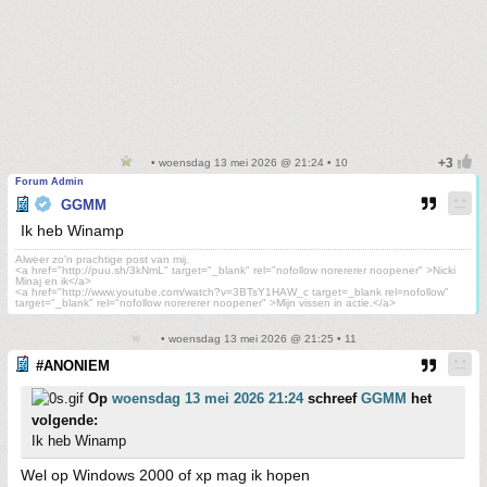
• woensdag 13 mei 2026 @ 21:24 • 10
Forum Admin
GGMM
Ik heb Winamp
Alweer zo'n prachtige post van mij.
<a href="http://puu.sh/3kNmL" target="_blank" rel="nofollow norererer noopener" >Nicki
Minaj en ik</a>
<a href="http://www.youtube.com/watch?v=3BTsY1HAW_c target=_blank rel=nofollow"
target="_blank" rel="nofollow norererer noopener" >Mijn vissen in actie.</a>
• woensdag 13 mei 2026 @ 21:25 • 11
#ANONIEM
Op
woensdag 13 mei 2026 21:24
schreef
GGMM
het
volgende:
Ik heb Winamp
Wel op Windows 2000 of xp mag ik hopen