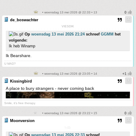
• woensdag 13 mei 2026 @ 22:33 • 13
de_boswachter
VIESDIK
Op
woensdag 13 mei 2026 21:24
schreef
GGMM
het
volgende:
Ik heb Winamp
Ik Bearshare.
U MAD?
• woensdag 13 mei 2026 @ 23:05 • 14
Kissingbird
A place to bury strangers - never coming back
Smile, it's free therapy.
• woensdag 13 mei 2026 @ 23:22 • 15
Moonversion
:..;;;.
Op
woensdag 13 mei 2026 22:33
schreef