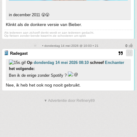
in december 2011 😤😤
Klinkt als de donkere versie van Bieber.
Als iedereen aan zichzelf denkt wordt er aan iedereen gedacht.
Op fietsen zonder bende kwam'm zie schooieren um spek
• donderdag 14 mei 2026 @ 10:03 • 21
Radegast
Op
donderdag 14 mei 2026 08:10
schreef
Enchanter
het volgende:
Ben ik de enige zonder Spotify ?
Nee, ik heb het ook nog nooit gebruikt.
▼ Advertentie door Refinery89