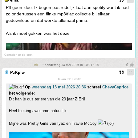
ems.
Pff geen idee. Ik begon pas redelijk laat aan spotify want ik had
zo ondertussen een flinke mp3/flac collectie bij elkaar
gedownload en dat werkte allemaal prima.
Als ik moet gokken was het deze
Conscience do cost.
• donderdag 14 mei 2026 @ 10:01 • 20
PzKpfw
Devon 'No Limits'
Op
woensdag 13 mei 2026 20:36
schreef
ChevyCaprice
het volgende:
Dit kan je dus ter ere van die 20 jaar ZIEN!
Heel fucking awesome natuurlijk.
Mijne was Pretty Girls van Iyaz en Travie McCoy
(lol)