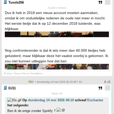
Tussle266
Tussle's Version
Dus ik heb in 2018 een nieuw account moeten aanmaken,
omdat ik om onduidelijke redenen de oude niet meer in mocht.
Het eerste liedje dat ik op 12 december 2018 luisterde, was
blijkbaar:
Nog confronterender is dat ik iets meer dan 40.000 liedjes heb
geluisterd, maar blijkbaar deze het vaakst voorbij is gekomen. Ik
zou niet kunnen uitleggen hoe dat kan:
All Day I Dream About Stemlijsten
• donderdag 14 mei 2026 @ 23:39 • 24
DJ11
Radio 49
Op
donderdag 14 mei 2026 08:10
schreef
Enchanter
het volgende:
Ben ik de enige zonder Spotify ?