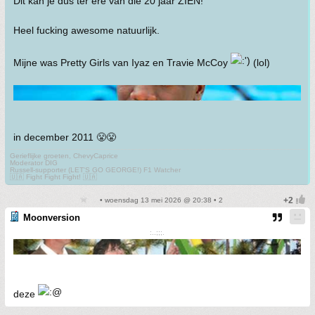
Dit kan je dus ter ere van die 20 jaar ZIEN!
Heel fucking awesome natuurlijk.
Mijne was Pretty Girls van Iyaz en Travie McCoy
(lol)
in december 2011 😤😤
Gerieflijke groeten, ChevyCaprice
Moderator DIG
Russell-supporter (LET'S GO GEORGE!) F1 Watcher
🇺🇦 Fight Fight Fight! 🇺🇦
• woensdag 13 mei 2026 @ 20:38 • 2
Moonversion
:..;;;.
deze