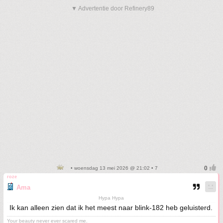
▼ Advertentie door Refinery89
• woensdag 13 mei 2026 @ 21:02 • 7
roze
Ama
Hypa Hypa
Ik kan alleen zien dat ik het meest naar blink-182 heb geluisterd.
Your beauty never ever scared me.