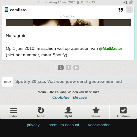
• vrijdag 15 mei 2026 @ 11:48 • 25
camilero
tufkatufka...
No ragrets!
Op 1 juni 2010, misschien wel op aanraden van
@MadMaster
(niet het nummer, maar Spotify)
1
2
Spotify 20 jaar. Wat was jouw eerst gestreamde lied en w
muz
steun FOK! en koop via een van deze links
Coolblue
Bitvavo
Index
Actief
MyAT
Nieuw
Opslaan
privacy
•
premium account
•
voorwaarden