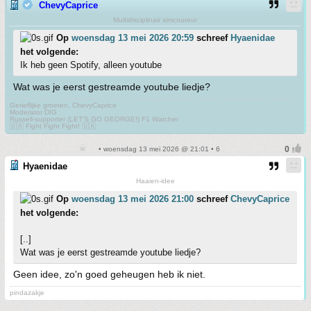
ChevyCaprice
Multidisciplinair simcoureur
Op
woensdag 13 mei 2026 20:59
schreef
Hyaenidae
het volgende:
Ik heb geen Spotify, alleen youtube
Wat was je eerst gestreamde youtube liedje?
Gerieflijke groeten, ChevyCaprice
Moderator DIG
Russell-supporter (LET'S GO GEORGE!) F1 Watcher
🇺🇦 Fight Fight Fight! 🇺🇦
• woensdag 13 mei 2026 @ 21:01 • 6
Hyaenidae
Haaien-idee
Op
woensdag 13 mei 2026 21:00
schreef
ChevyCaprice
het volgende:
[..]
Wat was je eerst gestreamde youtube liedje?
Geen idee, zo'n goed geheugen heb ik niet.
pindazakje