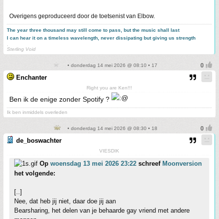
Overigens geproduceerd door de toetsenist van Elbow.
The year three thousand may still come to pass, but the music shall last
I can hear it on a timeless wavelength, never dissipating but giving us strength
.
Sterling Void
• donderdag 14 mei 2026 @ 08:10 • 17
Enchanter
Right you are Ken!!!
Ben ik de enige zonder Spotify ?
Ik ben inmiddels overleden
• donderdag 14 mei 2026 @ 08:30 • 18
de_boswachter
VIESDIK
Op
woensdag 13 mei 2026 23:22
schreef
Moonversion
het volgende:
[..]
Nee, dat heb jij niet, daar doe jij aan
Bearsharing, het delen van je behaarde gay vriend met andere