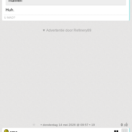
mannen
Huh.
U MAD?
▼ Advertentie door Refinery89
• donderdag 14 mei 2026 @ 09:57 • 19