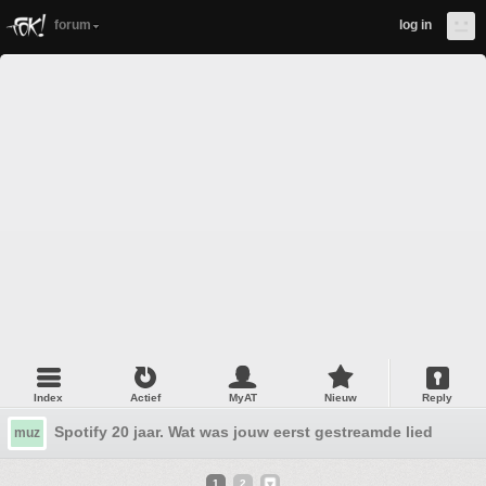
forum
log in
Index
Actief
MyAT
Nieuw
Reply
Spotify 20 jaar. Wat was jouw eerst gestreamde lied en w
muz
1
2