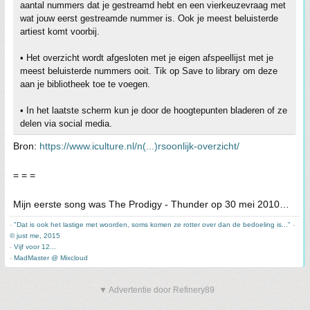
aantal nummers dat je gestreamd hebt en een vierkeuzevraag met
wat jouw eerst gestreamde nummer is. Ook je meest beluisterde
artiest komt voorbij.
• Het overzicht wordt afgesloten met je eigen afspeellijst met je
meest beluisterde nummers ooit. Tik op Save to library om deze
aan je bibliotheek toe te voegen.
• In het laatste scherm kun je door de hoogtepunten bladeren of ze
delen via social media.
Bron:
https://www.iculture.nl/n(...)rsoonlijk-overzicht/
= = =
Mijn eerste song was The Prodigy - Thunder op 30 mei 2010…
-
"Dat is ook het lastige met woorden, soms komen ze rotter over dan de bedoeling is..."
-
© just me, 2015
-
Vijf voor 12...
-
MadMaster @ Mixcloud
▼ Advertentie door Refinery89