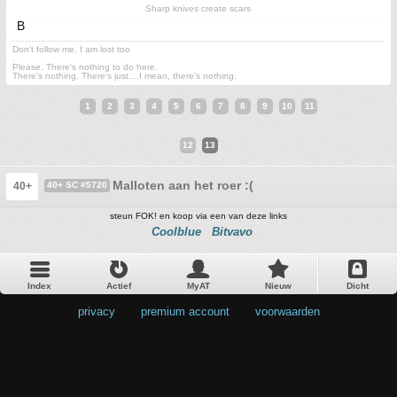
Sharp knives create scars
B
Don't follow me. I am lost too
.
Please. There's nothing to do here.
There's nothing. There's just....I mean, there's nothing.
1
2
3
4
5
6
7
8
9
10
11
12
13
Malloten aan het roer :(
40+
40+ SC #5720
steun FOK! en koop via een van deze links
Coolblue
Bitvavo
Index
Actief
MyAT
Nieuw
Dicht
privacy
•
premium account
•
voorwaarden