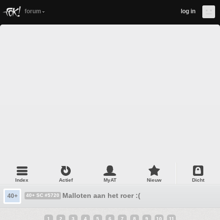
forum
log in
Index
Actief
MyAT
Nieuw
Dicht
Malloten aan het roer :(
40+
40+ SC #5720
1
2
3
4
5
6
7
8
9
10
11