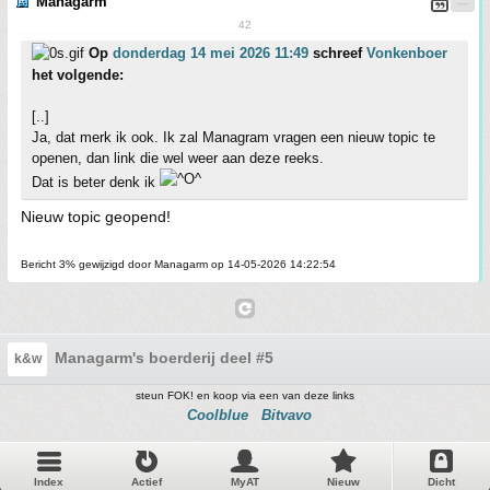
Managarm
42
Op
donderdag 14 mei 2026 11:49
schreef
Vonkenboer
het volgende:
[..]
Ja, dat merk ik ook. Ik zal Managram vragen een nieuw topic te
openen, dan link die wel weer aan deze reeks.
Dat is beter denk ik
Nieuw topic geopend!
Bericht 3% gewijzigd door Managarm op 14-05-2026 14:22:54
Managarm's boerderij deel #5
k&w
steun FOK! en koop via een van deze links
Coolblue
Bitvavo
Index
Actief
MyAT
Nieuw
Dicht