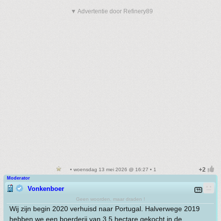
▼ Advertentie door Refinery89
• woensdag 13 mei 2026 @ 16:27 • 1
Moderator
Vonkenboer
Geen woorden, maar draden !
Wij zijn begin 2020 verhuisd naar Portugal. Halverwege 2019
hebben we een boerderij van 3.5 hectare gekocht in de