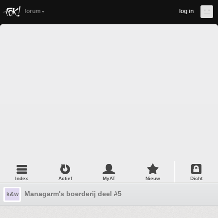
forum
log in
Index
Actief
MyAT
Nieuw
Dicht
Managarm's boerderij deel #5
k&w