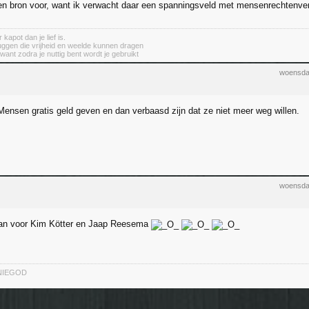
en bron voor, want ik verwacht daar een spanningsveld met mensenrechtenve
apot dan je lief is.
ruggen die vrijheid en weelde kunnen dragen
want zodra je nuttig bent wordt je gebruikt
woensda
Mensen gratis geld geven en dan verbaasd zijn dat ze niet meer weg willen.
woensda
dan voor Kim Kötter en Jaap Reesema
NIEGOD