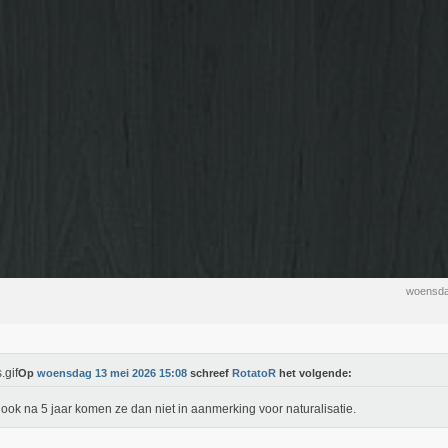
woensda
Op
woensdag 13 mei 2026 15:08
schreef
RotatoR
het volgende:
ook na 5 jaar komen ze dan niet in aanmerking voor naturalisatie.