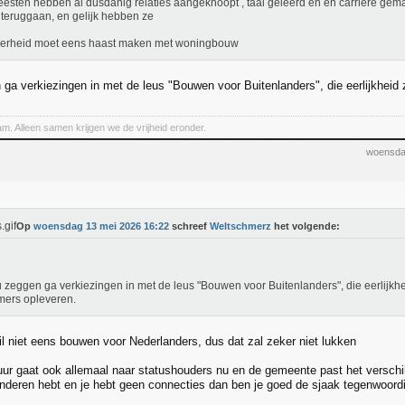
esten hebben al dusdanig relaties aangeknoopt , taal geleerd en en carrière gemaa
teruggaan, en gelijk hebben ze
verheid moet eens haast maken met woningbouw
 ga verkiezingen in met de leus "Bouwen voor Buitenlanders", die eerlijkheid
. Alleen samen krijgen we de vrijheid eronder.
woensda
Op
woensdag 13 mei 2026 16:22
schreef
Weltschmerz
het volgende:
u zeggen ga verkiezingen in met de leus "Bouwen voor Buitenlanders", die eerlijkhe
ers opleveren.
il niet eens bouwen voor Nederlanders, dus dat zal zeker niet lukken
uur gaat ook allemaal naar statushouders nu en de gemeente past het verschil
kinderen hebt en je hebt geen connecties dan ben je goed de sjaak tegenwoord