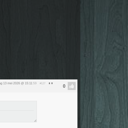
g 13 mei 2026 @ 15:11
:59
#127