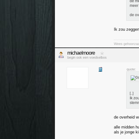
de me
meer 
de o
Ik zou zeggen
Wees gehoorzaam
michaelmoore
begin ook een voedselbos
quote:
[..]
Ik zo
stemm
de overheid w
alle midden h
als je jonge 