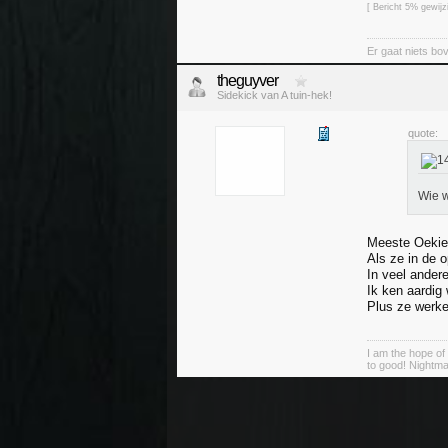
[ Bericht 5% gewij
Er gaat niets bov
theguyver
Sidekick van A tuin-hek!
quote:
Wie w
Meeste Oekies
Als ze in de 
In veel ander
Ik ken aardig
Plus ze werke
I am the hope of 
to good! Nightma