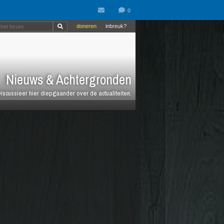
doneren
inbreuk?
Nieuws & Achtergronden
iscussieer hier diepgaander over de actualiteiten.