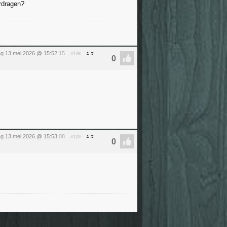
rdragen?
g 13 mei 2026 @ 15:52
:15
#128
g 13 mei 2026 @ 15:53
:08
#129