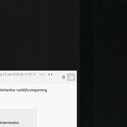
g 13 mei 2026 @ 17:57
:07
#133
derlandse verblijfsvergunning
 Nederlandse