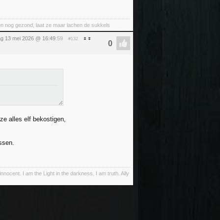
nt en nog gezond, laat ze maar lachen de sukkels
g 13 mei 2026 @ 16:49
:59
#132
e alles elf bekostigen,
ssen.
innocent. I am the Light in the darkness. I am truth. Ally