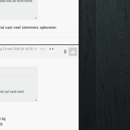
kt dat ze echt nooit
 zal vast veel stemmers opleveren.
g 13 mei 2026 @ 16:25
:36
#131
id zal vast veel
 bij
ig