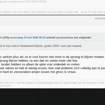
zigd door michaelmoore op 13-05-2026 16:59
:44
]
en lekker in de zon zitten in de achtertuin met een heel koud glas bier , als je al 75 jaar be
woensda
Op
woensdag 13 mei 2026 09:20
schreef
epicbeardman
het volgende:
il er nou niet in Nederland blijven, gratis 2300+ euro per maand.
 werken plus als ze er voor kiezen niet meer in de opvang te blijven moeten z
opvang blijven hebben ze een dak en vreten meer niet btw.
e landen hebben ze alleen de optie voor onderdak en vreten.
 wat oekies en heb er weinig issues mee veel proberen zich volledig aan te pa
n hard en veroorzaken amper issues het gross is vrouw.
the universe. I am the answer to all living things that cry out for help.I am the protector of the 
re to you!