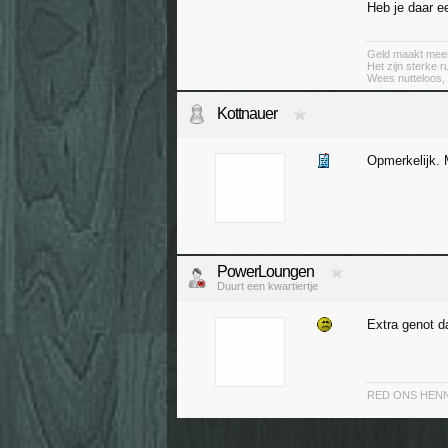
Heb je daar e
Geld maakt meer k
Het zijn sterke 
Wees nutteloos, 
Kottnauer
Opmerkelijk. 
PowerLoungen
Duurt een kwartiertje
Extra genot 
RED ONS HEN