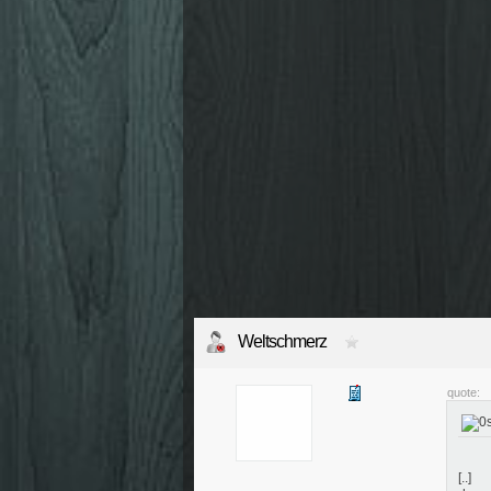
Weltschmerz
quote:
[..]