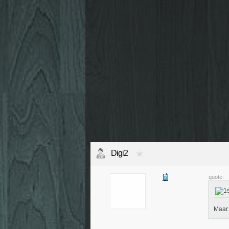
Digi2
quote:
Maar 