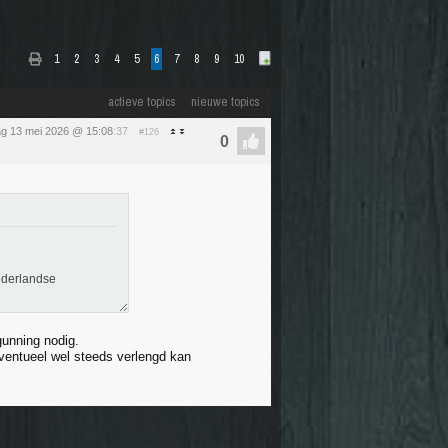
1
2
3
4
5
6
7
8
9
10
actieve topics
nieuwe topics
g 13 mei 2026 @ 15:08
:37
#126
Nederlandse
gunning nodig.
 eventueel wel steeds verlengd kan