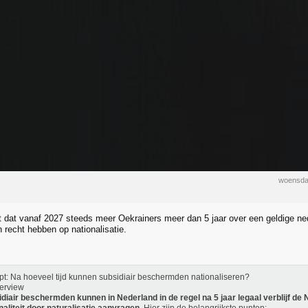
woensda
it dat vanaf 2027 steeds meer Oekrainers meer dan 5 jaar over een geldige ne
 recht hebben op nationalisatie.
t: Na hoeveel tijd kunnen subsidiair beschermden nationaliseren?
erview
diair beschermden kunnen in Nederland in de regel na 5 jaar legaal verblijf de