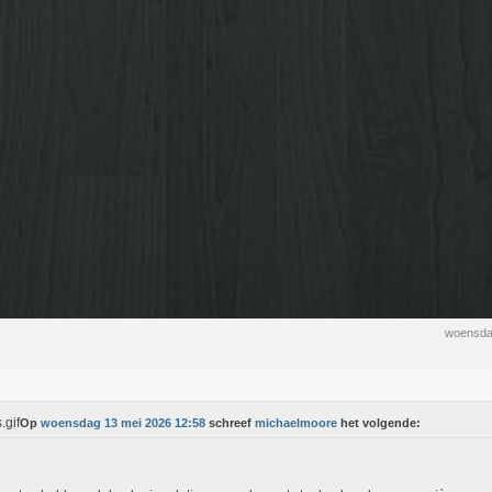
woensda
Op
woensdag 13 mei 2026 12:58
schreef
michaelmoore
het volgende: