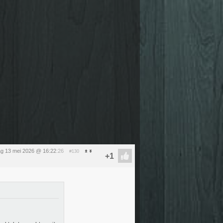
g 13 mei 2026 @ 16:22
:26
#130