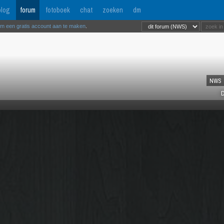
log
forum
fotoboek
chat
zoeken
dm
om een gratis account aan te maken
.
NWS
D