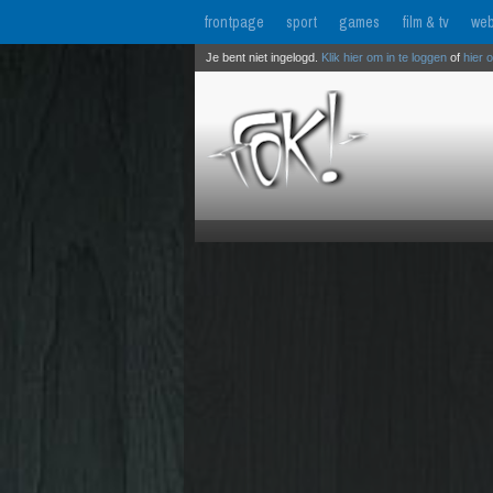
frontpage
sport
games
film & tv
web
Je bent niet ingelogd.
Klik hier om in te loggen
of
hier 