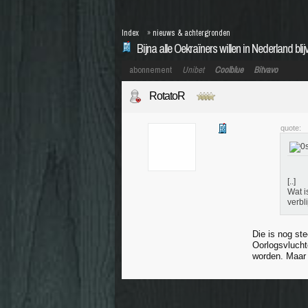
Index
»
nieuws & achtergronden
Bijna alle Oekraïners willen in Nederland blij
abonnement
Unibet
Coolblue
Bitvavo
RotatoR
quote:
[..]
Wat i
verbl
Die is nog ste
Oorlogsvluchte
worden. Maar 