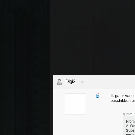
Digi2
Ik ga er vanu
beschikken en
quote:
Promp
AI Ov
Subsi