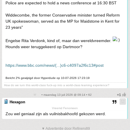
Police are expected to hold a news conference at 16:30 BST
Widdecombe, the former Conservative minister turned Reform
UK spokeswoman, served as the MP for Maidstone in Kent for
23 years"
Engelse Rita Verdonk, kind of, maar dan wereldvreemder.
Hounds weer teruggekeerd op Dartmoor?
https://www.bbc.com/news/(...)c6-c4097a2f6c13#post
Bericht 2% gewijzigd door Hyperdude op 10-07-2026 17:23:19
How do we turn this world-class fuck-up into a world-class learning experience?
• maandag 13 juli 2026 @ 09:14 • 62
Hexagon
Vreemd Fenomeen
Zou wel geniaal zijn als vuilnisbakhoofd gekozen werd.
▼ Advertentie door Refinery89