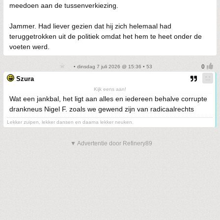
meedoen aan de tussenverkiezing.
Jammer. Had liever gezien dat hij zich helemaal had
teruggetrokken uit de politiek omdat het hem te heet onder de
voeten werd.
• dinsdag 7 juli 2026 @ 15:36 • 53
Szura
Kijk eens aan!
Wat een jankbal, het ligt aan alles en iedereen behalve corrupte
drankneus Nigel F. zoals we gewend zijn van radicaalrechts
Lekker zuipen, lekker dansen en daarna lekker neuken.
▼ Advertentie door Refinery89