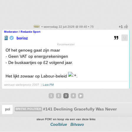
• woensdag 22 juli 2026 @ 09:40 • 75
Moderator / Redactie Sport
borisz
Keurmeester
Of het genoeg gaat zijn maar
- Geen VAT op energyrekeningen
- De buskaartjes op £2 volgend jaar.
Het lijkt zowaar op Labour-beleid
.
winnaar wielerprono 2007 :)
Last.FM
1
2
3
4
#141 Declining Gracefully Was Never Really
pol
BRITSE POLITIEK
steun FOK! en koop via een van deze links
Coolblue
Bitvavo