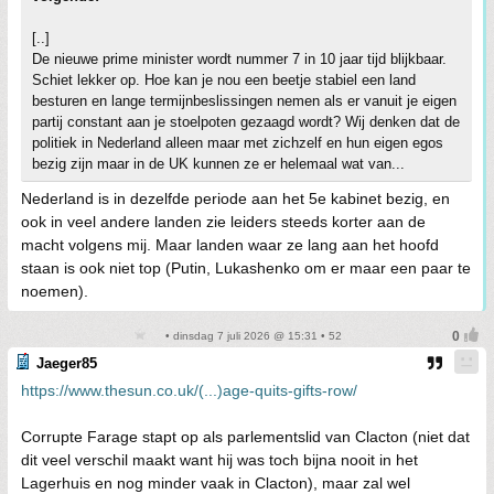
[..]
De nieuwe prime minister wordt nummer 7 in 10 jaar tijd blijkbaar.
Schiet lekker op. Hoe kan je nou een beetje stabiel een land
besturen en lange termijnbeslissingen nemen als er vanuit je eigen
partij constant aan je stoelpoten gezaagd wordt? Wij denken dat de
politiek in Nederland alleen maar met zichzelf en hun eigen egos
bezig zijn maar in de UK kunnen ze er helemaal wat van...
Nederland is in dezelfde periode aan het 5e kabinet bezig, en
ook in veel andere landen zie leiders steeds korter aan de
macht volgens mij. Maar landen waar ze lang aan het hoofd
staan is ook niet top (Putin, Lukashenko om er maar een paar te
noemen).
• dinsdag 7 juli 2026 @ 15:31 • 52
Jaeger85
https://www.thesun.co.uk/(...)age-quits-gifts-row/
Corrupte Farage stapt op als parlementslid van Clacton (niet dat
dit veel verschil maakt want hij was toch bijna nooit in het
Lagerhuis en nog minder vaak in Clacton), maar zal wel