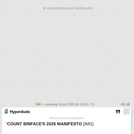
▼ Advertentie door Refinery89
• zaterdag 18 juli 2026 @ 13:06 • 72
Hyperdude
#MakeLanciaGreatAgain
"
COUNT BINFACE'S 2026 MANIFESTO
[​IMG]