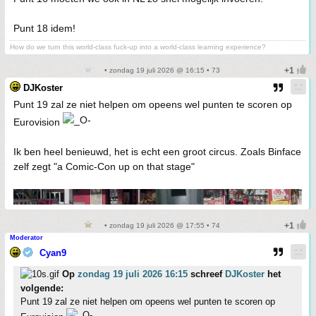
Punt 18 idem!
How do we turn this world-class fuck-up into a world-class learning experience?
• zondag 19 juli 2026 @ 16:15 • 73
DJKoster
Punt 19 zal ze niet helpen om opeens wel punten te scoren op
Eurovision
Ik ben heel benieuwd, het is echt een groot circus. Zoals Binface
zelf zegt "a Comic-Con up on that stage"
• zondag 19 juli 2026 @ 17:55 • 74
Moderator
Cyan9
Op
zondag 19 juli 2026 16:15
schreef
DJKoster
het
volgende:
Punt 19 zal ze niet helpen om opeens wel punten te scoren op