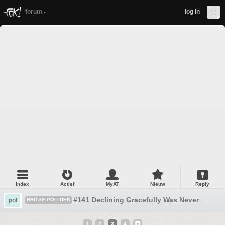
forum
log in
Index
Actief
MyAT
Nieuw
Reply
#141 Declining Gracefully Was Never Really
pol
BRITSE POLITIEK
1
2
3
4