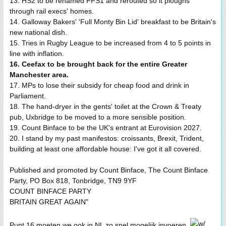
13. HS2 to be renamed FFS1 and rerouted so it ploughs
through rail execs' homes.
14. Galloway Bakers' 'Full Monty Bin Lid' breakfast to be Britain's
new national dish.
15. Tries in Rugby League to be increased from 4 to 5 points in
line with inflation.
16. Ceefax to be brought back for the entire Greater
Manchester area.
17. MPs to lose their subsidy for cheap food and drink in
Parliament.
18. The hand-dryer in the gents' toilet at the Crown & Treaty
pub, Uxbridge to be moved to a more sensible position.
19. Count Binface to be the UK's entrant at Eurovision 2027.
20. I stand by my past manifestos: croissants, Brexit, Trident,
building at least one affordable house: I've got it all covered.
Published and promoted by Count Binface, The Count Binface
Party, PO Box 818, Tonbridge, TN9 9YF
COUNT BINFACE PARTY
BRITAIN GREAT AGAIN"
Punt 16 moeten we ook in NL zo snel mogelijk invoeren.