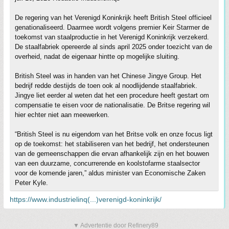
De regering van het Verenigd Koninkrijk heeft British Steel officieel
genationaliseerd. Daarmee wordt volgens premier Keir Starmer de
toekomst van staalproductie in het Verenigd Koninkrijk verzekerd.
De staalfabriek opereerde al sinds april 2025 onder toezicht van de
overheid, nadat de eigenaar hintte op mogelijke sluiting.
British Steel was in handen van het Chinese Jingye Group. Het
bedrijf redde destijds de toen ook al noodlijdende staalfabriek.
Jingye liet eerder al weten dat het een procedure heeft gestart om
compensatie te eisen voor de nationalisatie. De Britse regering wil
hier echter niet aan meewerken.
“British Steel is nu eigendom van het Britse volk en onze focus ligt
op de toekomst: het stabiliseren van het bedrijf, het ondersteunen
van de gemeenschappen die ervan afhankelijk zijn en het bouwen
van een duurzame, concurrerende en koolstofarme staalsector
voor de komende jaren,” aldus minister van Economische Zaken
Peter Kyle.
https://www.industrielinq(...)verenigd-koninkrijk/
▼ Advertentie door Refinery89