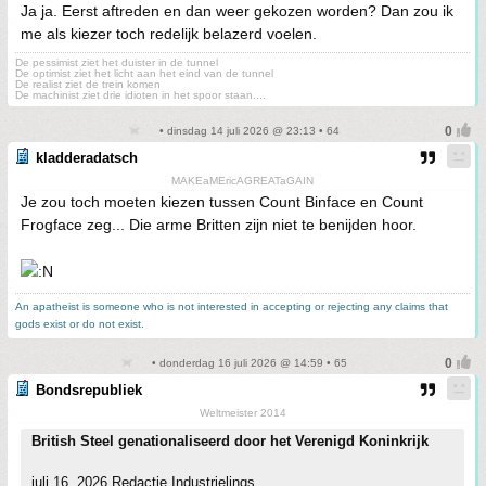
Ja ja. Eerst aftreden en dan weer gekozen worden? Dan zou ik
me als kiezer toch redelijk belazerd voelen.
De pessimist ziet het duister in de tunnel
De optimist ziet het licht aan het eind van de tunnel
De realist ziet de trein komen
De machinist ziet drie idioten in het spoor staan....
• dinsdag 14 juli 2026 @ 23:13 • 64
kladderadatsch
MAKEaMEricAGREATaGAIN
Je zou toch moeten kiezen tussen Count Binface en Count
Frogface zeg... Die arme Britten zijn niet te benijden hoor.
An apatheist is someone who is not interested in accepting or rejecting any claims that
gods exist or do not exist.
• donderdag 16 juli 2026 @ 14:59 • 65
Bondsrepubliek
Weltmeister 2014
British Steel genationaliseerd door het Verenigd Koninkrijk
juli 16, 2026 Redactie Industrielinqs