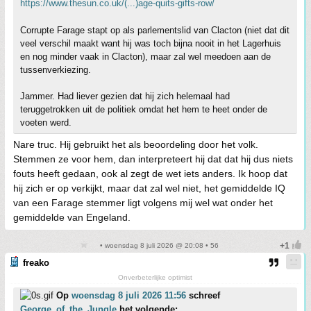
https://www.thesun.co.uk/(...)age-quits-gifts-row/
Corrupte Farage stapt op als parlementslid van Clacton (niet dat dit
veel verschil maakt want hij was toch bijna nooit in het Lagerhuis
en nog minder vaak in Clacton), maar zal wel meedoen aan de
tussenverkiezing.
Jammer. Had liever gezien dat hij zich helemaal had
teruggetrokken uit de politiek omdat het hem te heet onder de
voeten werd.
Nare truc. Hij gebruikt het als beoordeling door het volk.
Stemmen ze voor hem, dan interpreteert hij dat dat hij dus niets
fouts heeft gedaan, ook al zegt de wet iets anders. Ik hoop dat
hij zich er op verkijkt, maar dat zal wel niet, het gemiddelde IQ
van een Farage stemmer ligt volgens mij wel wat onder het
gemiddelde van Engeland.
• woensdag 8 juli 2026 @ 20:08 • 56
freako
Onverbeterlijke optimist
Op
woensdag 8 juli 2026 11:56
schreef
George_of_the_Jungle
het volgende: