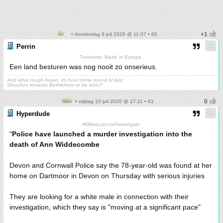
• donderdag 9 juli 2026 @ 11:07 • 60
Perrin
Toekomst. Made in Europe.
Een land besturen was nog nooit zo onserieus.
And what rough beast, its hour come round at last,
Slouches towards Bethlehem to be born?
• vrijdag 10 juli 2026 @ 17:11 • 61
Hyperdude
#MakeLanciaGreatAgain
"
Police have launched a murder investigation into the
death of Ann Widdecombe
Devon and Cornwall Police say the 78-year-old was found at her
home on Dartmoor in Devon on Thursday with serious injuries
They are looking for a white male in connection with their
investigation, which they say is "moving at a significant pace"