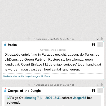
• woensdag 8 juli 2026 @ 01:25 • 54
freako
Onverbeterlijke optimist
Dit opzetje ontploft nu in Farages gezicht. Labour, de Tories, de
LibDems, de Green Party en Restore stellen allemaal geen
kandidaat. Count Binface lijkt de enige 'serieuze' tegenkandidaat
te worden, naast vast een heel aantal randfiguren.
Nederlandse verkiezingsuitslagen 1918-nu
• woensdag 8 juli 2026 @ 11:56 • 55
George_of_the_Jungle
Op
dinsdag 7 juli 2026 15:31
schreef
Jaeger85
het
volgende: