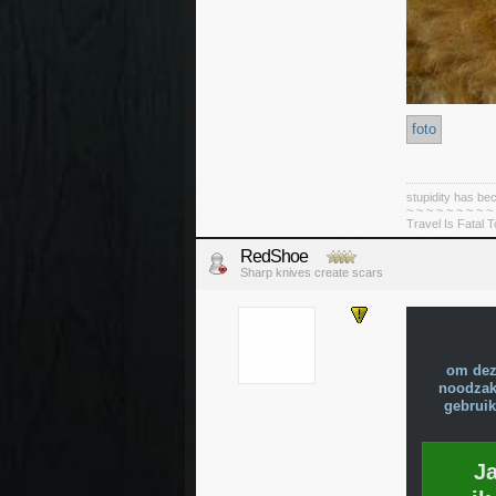
foto
stupidity has 
~ ~ ~ ~ ~ ~ ~ ~ ~
Travel Is Fatal 
RedShoe
Sharp knives create scars
om dez
noodzake
gebruik
J