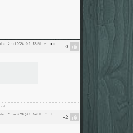
sdag 12 mei 2026 @ 11:58
:56
#3
food.
sdag 12 mei 2026 @ 11:59
:58
#4