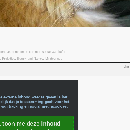
become as common as common sense was before
 ~ ~ ~ ~ ~ ~ ~ ~ ~ ~ ~ ~ ~ ~ ~ ~ ~ ~ ~ ~ ~ ~ ~ ~
To Prejudice, Bigotry and Narrow-Mindedness
din
e externe inhoud weer te geven is het
lijk dat je toestemming geeft voor het
 van tracking en social mediacookies.
a toon me deze inhoud