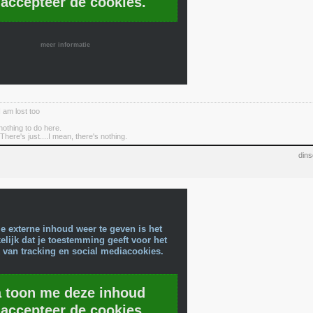
 accepteer de cookies.
meer informatie
I am lost too
nothing to do here.
There's just....I mean, there's nothing.
din
e externe inhoud weer te geven is het
lijk dat je toestemming geeft voor het
 van tracking en social mediacookies.
a toon me deze inhoud
 accepteer de cookies.