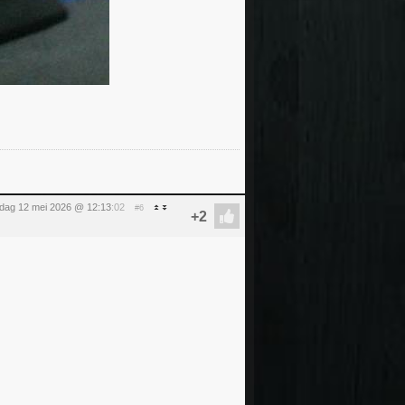
sdag 12 mei 2026 @ 12:13
:02
#6