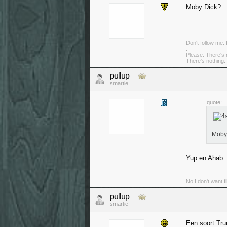
Moby Dick?
Don't follow me. 
.
Please. There's 
There's nothing. 
pullup
smartie
quote:
Moby
Yup en Ahab
No I don't want f
pullup
smartie
Een soort Tr