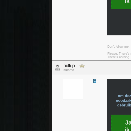
ik
Don't follow me. 
.
Please. There's 
There's nothing. 
pullup
smartie
om dez
noodzake
gebruik
J
ik