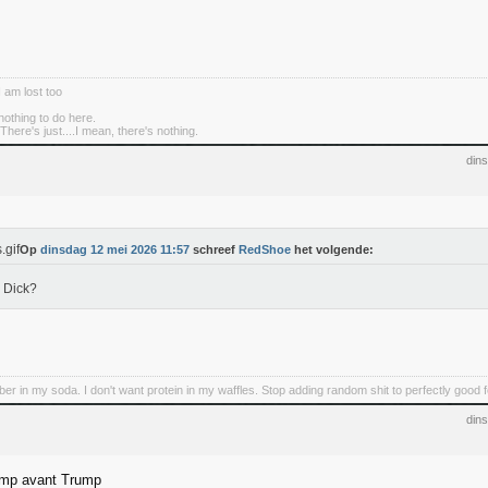
I am lost too
nothing to do here.
There's just....I mean, there's nothing.
din
Op
dinsdag 12 mei 2026 11:57
schreef
RedShoe
het volgende:
 Dick?
iber in my soda. I don't want protein in my waffles. Stop adding random shit to perfectly good 
din
ump avant Trump