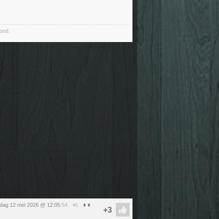
food.
sdag 12 mei 2026 @ 12:05
:54
#5