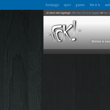
frontpage
sport
games
film & tv
web
Je bent niet ingelogd.
Klik hier om in te loggen
of
hier 
Midden in een 