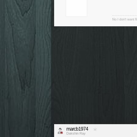
No I don't want f
marcb1974
Dakshin Ray