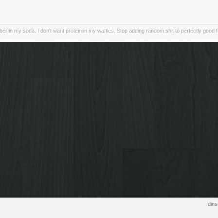
iber in my soda. I don't want protein in my waffles. Stop adding random shit to perfectly good 
din