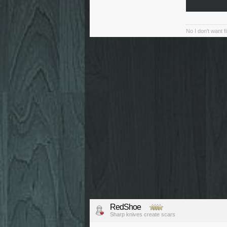
No I don't want f
RedShoe
Sharp knives create scars