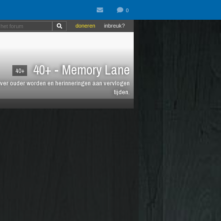
doneren
inbreuk?
40+ - Memory Lane
40+
jt over ouder worden en herinneringen aan vervlogen
tijden.