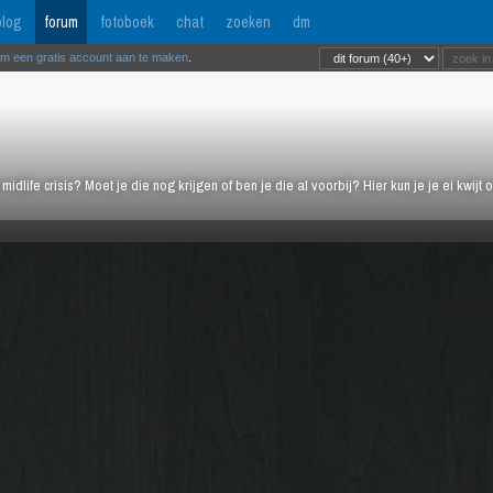
log
forum
fotoboek
chat
zoeken
dm
om een gratis account aan te maken
.
midlife crisis? Moet je die nog krijgen of ben je die al voorbij? Hier kun je je ei kwi