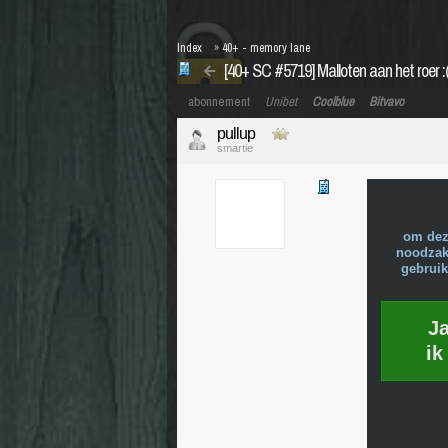
Index
»
40+ - memory lane
[40+ SC #5719] Malloten aan het roer :
abonnement
Unibet
Coolblue
Bitvavo
pullup
smartie
om dez
noodzake
gebruik
J
ik