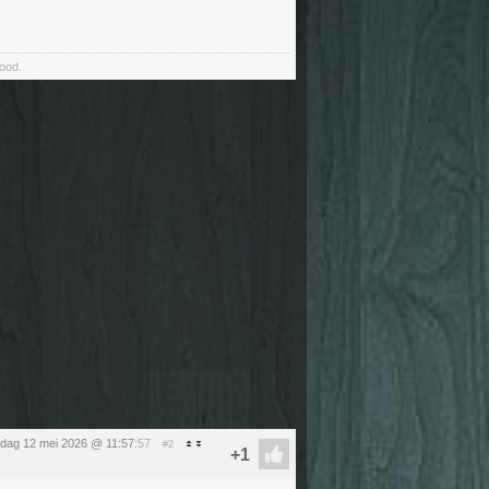
food.
sdag 12 mei 2026 @ 11:57
:57
#2