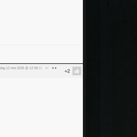
sdag 12 mei 2026 @ 12:39
:22
#7