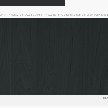
iber in my soda. I don't want protein in my waffles. Stop adding random shit to perfectly good 
din