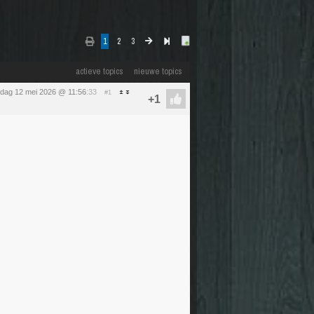
1
2
3
actieve topics
nieuwe topics
sdag 12 mei 2026 @ 11:56
:33
#1