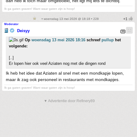
dan heb ik toch maar omgeboekt, het ligt mij iets te dichtbij.
Ik ga gaten graven! Want waar gaten zijn is hoop!
• woensdag 13 mei 2026 @ 18:18 • 228
Moderator
Deisyy
Op
woensdag 13 mei 2026 18:16
schreef
pullup
het
volgende:
[..]
Er lopen hier ook veel Aziaten nog met die dingen rond
Ik heb het idee dat Aziaten al snel met een mondkapje lopen,
maar ik zag ook personeel in restaurants met mondkapjes.
Ik ga gaten graven! Want waar gaten zijn is hoop!
▼ Advertentie door Refinery89