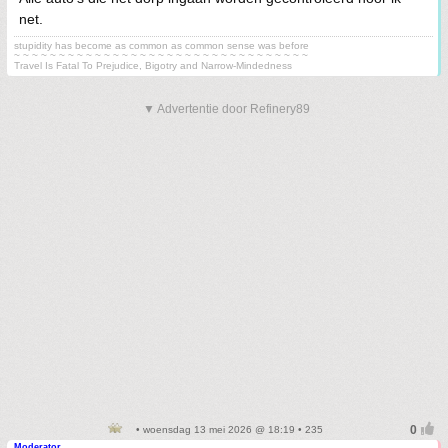
net.
stupidity has become as common as common sense was before
~ ~ ~ ~ ~ ~ ~ ~ ~ ~ ~ ~ ~ ~ ~ ~ ~ ~ ~ ~ ~ ~ ~ ~ ~ ~ ~ ~ ~ ~ ~ ~ ~
Travel Is Fatal To Prejudice, Bigotry and Narrow-Mindedness
▼ Advertentie door Refinery89
• woensdag 13 mei 2026 @ 18:19 • 235
Moderator