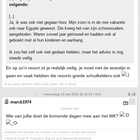
volgende:
[..]
Ja, ik was ook niet gegaan hoor. Mijn zoon is in de mei vakantie
ook naar Egypte geweest. Die kreeg het van zijn schoonouders
aangeboden. Waren zoveel jaar getrouwd en hadden ook al
geboekt met al hun kinderen en aanhang.
Ik zou het zelf ook niet gedaan hebben, maar het advies is nog
steeds veilig
En op zo'n resort zit je redelijk veilig, je moet niet de woestijn in
gaan en vaak hebben die resorts goede schuilkelders ook
Ik ga gaten graven! Want waar gaten zijn is hoop!
• woensdag 13 mei 2026 @ 18:23 • 242
marcb1974
Dakshin Ray
Wie van jullie doet de komende dagen mee aan het WK?
stupidity has become as common as common sense was before
~ ~ ~ ~ ~ ~ ~ ~ ~ ~ ~ ~ ~ ~ ~ ~ ~ ~ ~ ~ ~ ~ ~ ~ ~ ~ ~ ~ ~ ~ ~ ~ ~
Travel Is Fatal To Prejudice, Bigotry and Narrow-Mindedness