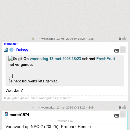
• woensdag 13 mei 2026 @ 18:24 • 248
Moderator
Deisyy
Op
woensdag 13 mei 2026 18:23
schreef
FreshFruit
het volgende:
[..]
Je hebt trouwens iets gemist.
Wat dan?
Ik ga gaten graven! Want waar gaten zijn is hoop!
• woensdag 13 mei 2026 @ 18:25 • 249
marcb1974
Dakshin Ray
Vanavond op NPO 2 (20h25): Pretpark Hennie .......