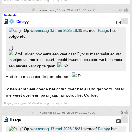
Ik ga gaten graven! Want waar gaten zijn is hoop!
• woensdag 13 mei 2026 @ 18:21 • 238
Moderator
Deisyy
Op
woensdag 13 mei 2026 18:19
schreef
Haags
het
volgende:
[..]
wij wilden ook eens een keer naar Cyprus maar nadat er wat
raketjes uit Iran in de buurt terecht kwamen besloten we toch maar
een andere kant op te gaan.
Had ik je misschien tegengekomen
Ik heb echt veel goede berichten over het eiland gehoord, maar
wie weet over een paar jaar, nu wordt het Corfoe.
Ik ga gaten graven! Want waar gaten zijn is hoop!
• woensdag 13 mei 2026 @ 18:21 • 239
Haags
Op
woensdag 13 mei 2026 18:21
schreef
Deisyy
het