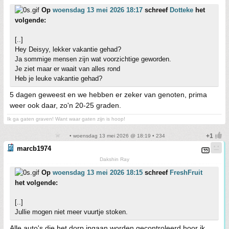
Op
woensdag 13 mei 2026 18:17
schreef
Dotteke
het
volgende:
[..]
Hey Deisyy, lekker vakantie gehad?
Ja sommige mensen zijn wat voorzichtige geworden.
Je ziet maar er waait van alles rond
Heb je leuke vakantie gehad?
5 dagen geweest en we hebben er zeker van genoten, prima
weer ook daar, zo'n 20-25 graden.
Ik ga gaten graven! Want waar gaten zijn is hoop!
• woensdag 13 mei 2026 @ 18:19 • 234
marcb1974
Dakshin Ray
Op
woensdag 13 mei 2026 18:15
schreef
FreshFruit
het volgende:
[..]
Jullie mogen niet meer vuurtje stoken.
Alle auto's die het dorp ingaan worden gecontroleerd hoor ik