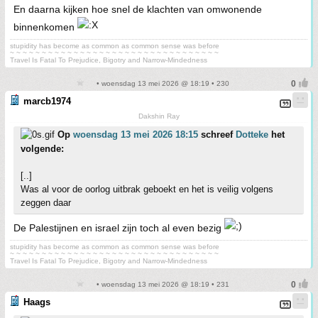
En daarna kijken hoe snel de klachten van omwonende
binnenkomen
stupidity has become as common as common sense was before
~ ~ ~ ~ ~ ~ ~ ~ ~ ~ ~ ~ ~ ~ ~ ~ ~ ~ ~ ~ ~ ~ ~ ~ ~ ~ ~ ~ ~ ~ ~ ~ ~
Travel Is Fatal To Prejudice, Bigotry and Narrow-Mindedness
• woensdag 13 mei 2026 @ 18:19 • 230
marcb1974
Dakshin Ray
Op
woensdag 13 mei 2026 18:15
schreef
Dotteke
het
volgende:
[..]
Was al voor de oorlog uitbrak geboekt en het is veilig volgens
zeggen daar
De Palestijnen en israel zijn toch al even bezig
stupidity has become as common as common sense was before
~ ~ ~ ~ ~ ~ ~ ~ ~ ~ ~ ~ ~ ~ ~ ~ ~ ~ ~ ~ ~ ~ ~ ~ ~ ~ ~ ~ ~ ~ ~ ~ ~
Travel Is Fatal To Prejudice, Bigotry and Narrow-Mindedness
• woensdag 13 mei 2026 @ 18:19 • 231
Haags