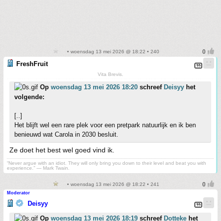
• woensdag 13 mei 2026 @ 18:22 • 240
FreshFruit
Vita Brevis.
Op
woensdag 13 mei 2026 18:20
schreef
Deisyy
het
volgende:
[..]
Het blijft wel een rare plek voor een pretpark natuurlijk en ik ben
benieuwd wat Carola in 2030 besluit.
Ze doet het best wel goed vind ik.
“Never argue with an idiot. They will only bring you down to their level and beat you with
experience.” ― Mark Twain.
• woensdag 13 mei 2026 @ 18:22 • 241
Moderator
Deisyy
Op
woensdag 13 mei 2026 18:19
schreef
Dotteke
het