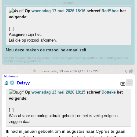
smartie
Op
woensdag 13 mei 2026 18:16
schreef
RedShoe
het
volgende:
[..]
Aasgieren zijn het.
Lui die op rotzooi afkomen.
Nou deze maken de rotzooi helemaal zelf
No I don't want fiber in my soda. I don't want protein in my waffles. Stop adding random
shit to perfectly good food.
• woensdag 13 mei 2026 @ 18:17 • 227
Moderator
Deisyy
Op
woensdag 13 mei 2026 18:15
schreef
Dotteke
het
volgende:
[..]
Was al voor de oorlog uitbrak geboekt en het is veilig volgens
zeggen daar
Ik had in januari geboekt om in augustus naar Cyprus te gaan,