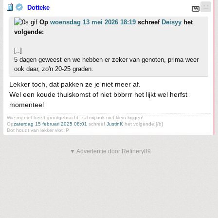
Dotteke
Op
woensdag 13 mei 2026 18:19
schreef
Deisyy
het
volgende:
[..]
5 dagen geweest en we hebben er zeker van genoten, prima weer
ook daar, zo'n 20-25 graden.
Lekker toch, dat pakken ze je niet meer af.
Wel een koude thuiskomst of niet bbbrrr het lijkt wel herfst
momenteel
Wie mij niet heeft grootgebracht, zal mij ook niet klein krijgen!
Op
zaterdag 15 februari 2025 08:01
schreef
JustinK
het volgende:[/b]
Dot houdt van lekker vlot :P
▼ Advertentie door Refinery89