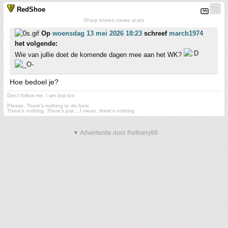
RedShoe
Sharp knives create scars
Op
woensdag 13 mei 2026 18:23
schreef
marcb1974
het volgende:
Wie van jullie doet de komende dagen mee aan het WK?
Hoe bedoel je?
Don't follow me. I am lost too
.
Please. There's nothing to do here.
There's nothing. There's just....I mean, there's nothing.
▼ Advertentie door Refinery89