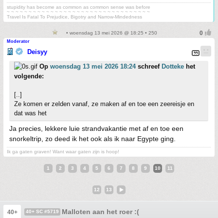
stupidity has become as common as common sense was before
~ ~ ~ ~ ~ ~ ~ ~ ~ ~ ~ ~ ~ ~ ~ ~ ~ ~ ~ ~ ~ ~ ~ ~ ~ ~ ~ ~ ~ ~ ~ ~ ~
Travel Is Fatal To Prejudice, Bigotry and Narrow-Mindedness
• woensdag 13 mei 2026 @ 18:25 • 250
Moderator
Deisyy
Op
woensdag 13 mei 2026 18:24
schreef
Dotteke
het
volgende:
[..]
Ze komen er zelden vanaf, ze maken af en toe een zeereisje en
dat was het
Ja precies, lekkere luie strandvakantie met af en toe een
snorkeltrip, zo deed ik het ook als ik naar Egypte ging.
Ik ga gaten graven! Want waar gaten zijn is hoop!
1
2
3
4
5
6
7
8
9
10
11
12
13
Malloten aan het roer :(
40+
40+ SC #5719