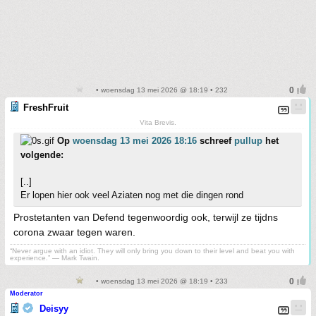
• woensdag 13 mei 2026 @ 18:19 • 232
FreshFruit
Vita Brevis.
Op
woensdag 13 mei 2026 18:16
schreef
pullup
het
volgende:
[..]
Er lopen hier ook veel Aziaten nog met die dingen rond
Prostetanten van Defend tegenwoordig ook, terwijl ze tijdns
corona zwaar tegen waren.
“Never argue with an idiot. They will only bring you down to their level and beat you with
experience.” ― Mark Twain.
• woensdag 13 mei 2026 @ 18:19 • 233
Moderator
Deisyy