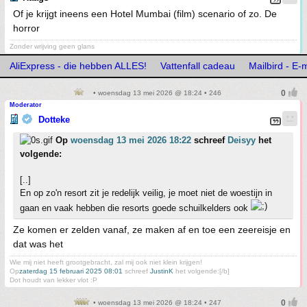
Of je krijgt ineens een Hotel Mumbai (film) scenario of zo. De
horror
Zonder wrijving geen glans
AliExpress - die hebben ALLES!
Vattenfall cadeau
Mailbird - E-
• woensdag 13 mei 2026 @ 18:24 • 246
Moderator
Dotteke
Op
woensdag 13 mei 2026 18:22
schreef
Deisyy
het
volgende:
[..]
En op zo'n resort zit je redelijk veilig, je moet niet de woestijn in
gaan en vaak hebben die resorts goede schuilkelders ook
Ze komen er zelden vanaf, ze maken af en toe een zeereisje en
dat was het
Wie mij niet heeft grootgebracht, zal mij ook niet klein krijgen!
Op
zaterdag 15 februari 2025 08:01
schreef
JustinK
het volgende:[/b]
Dot houdt van lekker vlot :P
• woensdag 13 mei 2026 @ 18:24 • 247