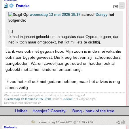
Dotteke
Op
woensdag 13 mei 2026 18:17
schreef
Deisyy
het
volgende:
[..]
Ik had in januari geboekt om in augustus naar Cyprus te gaan, dan
heb ik toch maar omgeboekt, het ligt mij iets te dichtbij.
Ja, ik was ook niet gegaan hoor. Mijn zoon is in de mei vakantie
ook naar Egypte geweest. Die kreeg het van zijn schoonouders
aangeboden. Waren zoveel jaar getrouwd en hadden ook al
geboekt met al hun kinderen en aanhang.
Ik zou het zelf ook niet gedaan hebben, maar het advies is nog
steeds veilig
Wie mij niet heeft grootgebracht, zal mij ook niet klein krijgen!
Op
zaterdag 15 februari 2025 08:01
schreef
JustinK
het volgende:[/b]
Dot houdt van lekker vlot :P
Unibet
Hoesjes? Casetify!
Bunq - bank of the free
• woensdag 13 mei 2026 @ 18:20 • 236
Moderator