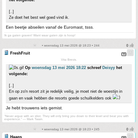
[..]
Ze doet het best wel goed vind ik.
Een beetje abseilen vanaf de Euromast, tsss.
Ik ga gaten graven! Want waar gaten zijn is hoop!
• woensdag 13 mei 2026 @ 18:23 • 244
FreshFruit
Vita Brevis.
Op
woensdag 13 mei 2026 18:22
schreef
Deisyy
het
volgende:
[..]
En op zo'n resort zit je redelijk veilig, je moet niet de woestijn in
gaan en vaak hebben die resorts goede schuilkelders ook
Je hebt trouwens iets gemist.
“Never argue with an idiot. They will only bring you down to their level and beat you with
experience.” ― Mark Twain.
• woensdag 13 mei 2026 @ 18:23 • 245
Haags