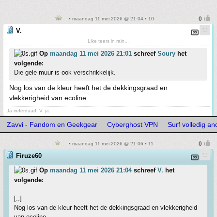
• maandag 11 mei 2026 @ 21:04 • 10
V.
Like tears in rain...
Op
maandag 11 mei 2026 21:01
schreef
Soury
het
volgende:
Die gele muur is ook verschrikkelijk.
Nog los van de kleur heeft het de dekkingsgraad en
vlekkerigheid van ecoline.
Ja inderdaad, V. ja.
Zavvi - Fandom en Geekgear
Cyberghost VPN
Surf volledig 
• maandag 11 mei 2026 @ 21:06 • 11
Firuze60
Op
maandag 11 mei 2026 21:04
schreef
V.
het
volgende:
[..]
Nog los van de kleur heeft het de dekkingsgraad en vlekkerigheid
van ecoline.