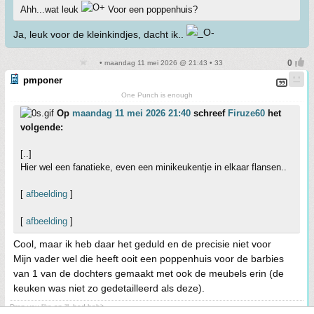
Ahh...wat leuk
Voor een poppenhuis?
Ja, leuk voor de kleinkindjes, dacht ik..
• maandag 11 mei 2026 @ 21:43 • 33
pmponer
One Punch is enough
Op
maandag 11 mei 2026 21:40
schreef
Firuze60
het
volgende:
[..]
Hier wel een fanatieke, even een minikeukentje in elkaar flansen..
[
afbeelding
]
[
afbeelding
]
Cool, maar ik heb daar het geduld en de precisie niet voor
Mijn vader wel die heeft ooit een poppenhuis voor de barbies
van 1 van de dochters gemaakt met ook de meubels erin (de
keuken was niet zo gedetailleerd als deze).
Drop you like an ill, bad habit