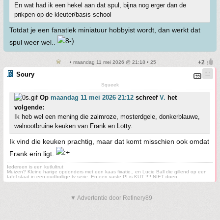
En wat had ik een hekel aan dat spul, bijna nog erger dan de
prikpen op de kleuter/basis school
Totdat je een fanatiek miniatuur hobbyist wordt, dan werkt dat
spul weer wel..
• maandag 11 mei 2026 @ 21:18 • 25
Soury
Squeek
Op
maandag 11 mei 2026 21:12
schreef
V.
het
volgende:
Ik heb wel een mening die zalmroze, mosterdgele, donkerblauwe,
walnootbruine keuken van Frank en Lotty.
Ik vind die keuken prachtig, maar dat komt misschien ook omdat
Frank erin ligt.
Iedereen is een kutlultrut
Muizen? Kleine harige opdonders met een kaas fixatie., en Lucie Ball die gillend op een
tafel staat in een oudbollige tv serie. En een vaste PI is KUT !!!! NIET doen
▼ Advertentie door Refinery89