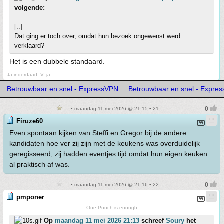
volgende:
[..]
Dat ging er toch over, omdat hun bezoek ongewenst werd
verklaard?
Het is een dubbele standaard.
Ja inderdaad, V. ja.
Betrouwbaar en snel - ExpressVPN
Betrouwbaar en snel - Expre
• maandag 11 mei 2026 @ 21:15 • 21
Firuze60
Even spontaan kijken van Steffi en Gregor bij de andere
kandidaten hoe ver zij zijn met de keukens was overduidelijk
geregisseerd, zij hadden eventjes tijd omdat hun eigen keuken
al praktisch af was.
• maandag 11 mei 2026 @ 21:16 • 22
pmponer
One Punch is enough
Op
maandag 11 mei 2026 21:13
schreef
Soury
het