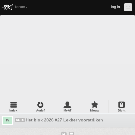
forum
log in
Index
Actief
MyAT
Nieuw
Dicht
Het blok 2026 #27 Lekker voorstrijken
tv
NET5