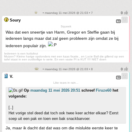
• maandag 11 mei 2026 @ 21:03 • 7
Soury
Squeek
Was dat een sneertje van Harm, Gregor en Steffie gaan bij
iedereen langs maar dat zal geen probleem zijn omdat ze bij
iedereen populair zijn.
Iedereen is een kutlultrut
Muizen? Kleine harige opdonders met een kaas fixatie., en Lucie Ball die gillend op een
tafel staat in een oudbollige tv serie. En een vaste PI is KUT !!!! NIET doen
• maandag 11 mei 2026 @ 21:03 • 8
V.
Like tears in rain...
Op
maandag 11 mei 2026 20:51
schreef
Firuze60
het
volgende:
[..]
Het vorige stel deed dat toch ook twee keer achter elkaar? Eerst
soep uit een pak en toen een bak snackbarvoer.
Ja, maar ik dacht dat dat was om die mislukte eerste keer te