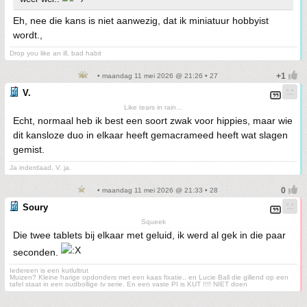
Eh, nee die kans is niet aanwezig, dat ik miniatuur hobbyist
wordt.,
Drop you like an ill, bad habit
• maandag 11 mei 2026 @ 21:26 • 27
V.
Like tears in rain...
Echt, normaal heb ik best een soort zwak voor hippies, maar wie
dit kansloze duo in elkaar heeft gemacrameed heeft wat slagen
gemist.
Ja inderdaad, V. ja.
• maandag 11 mei 2026 @ 21:33 • 28
Soury
Squeek
Die twee tablets bij elkaar met geluid, ik werd al gek in die paar
seconden.
Iedereen is een kutlultrut
Muizen? Kleine harige opdonders met een kaas fixatie., en Lucie Ball die gillend op een
tafel staat in een oudbollige tv serie. En een vaste PI is KUT !!!! NIET doen