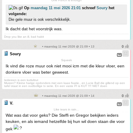
One Punch is enough
Op
maandag 11 mei 2026 21:01
schreef
Soury
het
volgende:
Die gele muur is ook verschrikkelijk.
Ik dacht dat het voorstrijk was.
Drop you like an ill, bad habit
• maandag 11 mei 2026 @ 21:09 • 13
Soury
Squeek
Ik vind die roze muur ook niet mooi icm met die kleur vloer, een
donkere vloer was beter geweest.
Iedereen is een kutlultrut
Muizen? Kleine harige opdonders met een kaas fixatie., en Lucie Ball die gillend op een
tafel staat in een oudbollige tv serie. En een vaste PI is KUT !!!! NIET doen
• maandag 11 mei 2026 @ 21:09 • 14
V.
Like tears in rain...
Wat was dat voor geks? Die Steffi en Gregor bekijken ieders
keuken, en als iemand hetzelfde bij hun wil doen staan die voor
gek