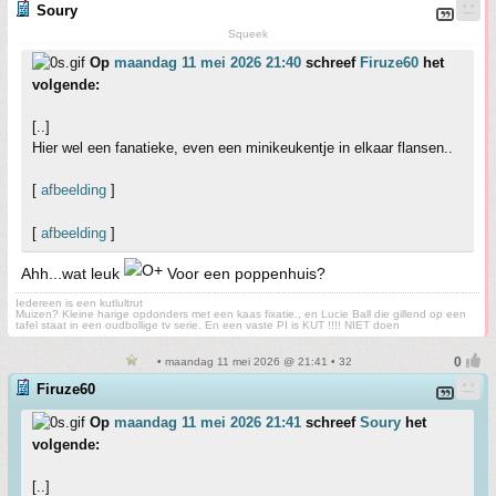
Soury
Squeek
Op
maandag 11 mei 2026 21:40
schreef
Firuze60
het
volgende:
[..]
Hier wel een fanatieke, even een minikeukentje in elkaar flansen..
[
afbeelding
]
[
afbeelding
]
Ahh...wat leuk
Voor een poppenhuis?
Iedereen is een kutlultrut
Muizen? Kleine harige opdonders met een kaas fixatie., en Lucie Ball die gillend op een
tafel staat in een oudbollige tv serie. En een vaste PI is KUT !!!! NIET doen
• maandag 11 mei 2026 @ 21:41 • 32
Firuze60
Op
maandag 11 mei 2026 21:41
schreef
Soury
het
volgende:
[..]