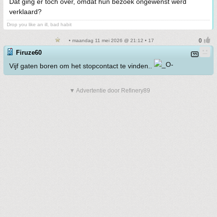
Dat ging er toch over, omdat hun bezoek ongewenst werd
verklaard?
Drop you like an ill, bad habit
• maandag 11 mei 2026 @ 21:12 • 17
Firuze60
Vijf gaten boren om het stopcontact te vinden..
▼ Advertentie door Refinery89