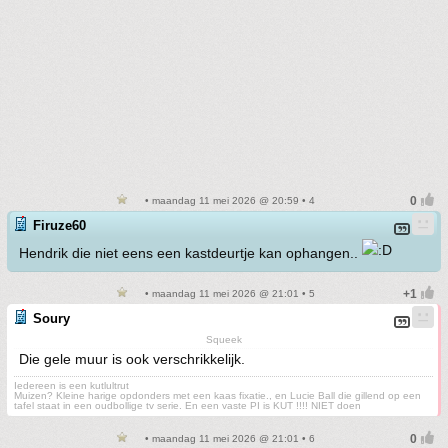
• maandag 11 mei 2026 @ 20:59 • 4
Firuze60
Hendrik die niet eens een kastdeurtje kan ophangen..
• maandag 11 mei 2026 @ 21:01 • 5
Soury
Squeek
Die gele muur is ook verschrikkelijk.
Iedereen is een kutlultrut
Muizen? Kleine harige opdonders met een kaas fixatie., en Lucie Ball die gillend op een
tafel staat in een oudbollige tv serie. En een vaste PI is KUT !!!! NIET doen
• maandag 11 mei 2026 @ 21:01 • 6