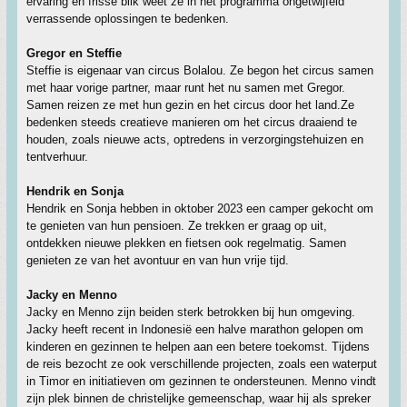
ervaring en frisse blik weet ze in het programma ongetwijfeld
verrassende oplossingen te bedenken.
Gregor en Steffie
Steffie is eigenaar van circus Bolalou. Ze begon het circus samen
met haar vorige partner, maar runt het nu samen met Gregor.
Samen reizen ze met hun gezin en het circus door het land.Ze
bedenken steeds creatieve manieren om het circus draaiend te
houden, zoals nieuwe acts, optredens in verzorgingstehuizen en
tentverhuur.
Hendrik en Sonja
Hendrik en Sonja hebben in oktober 2023 een camper gekocht om
te genieten van hun pensioen. Ze trekken er graag op uit,
ontdekken nieuwe plekken en fietsen ook regelmatig. Samen
genieten ze van het avontuur en van hun vrije tijd.
Jacky en Menno
Jacky en Menno zijn beiden sterk betrokken bij hun omgeving.
Jacky heeft recent in Indonesië een halve marathon gelopen om
kinderen en gezinnen te helpen aan een betere toekomst. Tijdens
de reis bezocht ze ook verschillende projecten, zoals een waterput
in Timor en initiatieven om gezinnen te ondersteunen. Menno vindt
zijn plek binnen de christelijke gemeenschap, waar hij als spreker