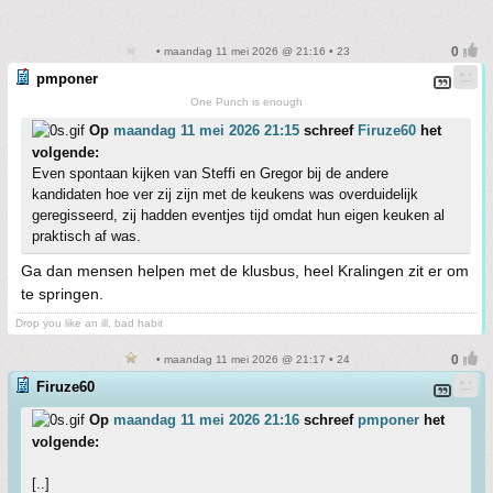
• maandag 11 mei 2026 @ 21:16 • 23
pmponer
One Punch is enough
Op
maandag 11 mei 2026 21:15
schreef
Firuze60
het
volgende:
Even spontaan kijken van Steffi en Gregor bij de andere
kandidaten hoe ver zij zijn met de keukens was overduidelijk
geregisseerd, zij hadden eventjes tijd omdat hun eigen keuken al
praktisch af was.
Ga dan mensen helpen met de klusbus, heel Kralingen zit er om
te springen.
Drop you like an ill, bad habit
• maandag 11 mei 2026 @ 21:17 • 24
Firuze60
Op
maandag 11 mei 2026 21:16
schreef
pmponer
het
volgende:
[..]