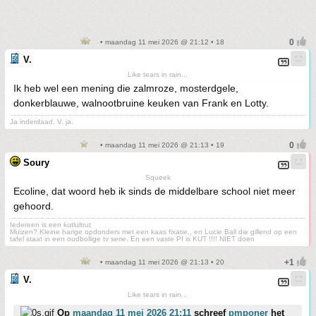
• maandag 11 mei 2026 @ 21:12 • 18
V.
Like tears in rain...
Ik heb wel een mening die zalmroze, mosterdgele,
donkerblauwe, walnootbruine keuken van Frank en Lotty.
Ja inderdaad, V. ja.
• maandag 11 mei 2026 @ 21:13 • 19
Soury
Squeek
Ecoline, dat woord heb ik sinds de middelbare school niet meer
gehoord.
Iedereen is een kutlultrut
Muizen? Kleine harige opdonders met een kaas fixatie., en Lucie Ball die gillend op een
tafel staat in een oudbollige tv serie. En een vaste PI is KUT !!!! NIET doen
• maandag 11 mei 2026 @ 21:13 • 20
V.
Like tears in rain...
Op
maandag 11 mei 2026 21:11
schreef
pmponer
het