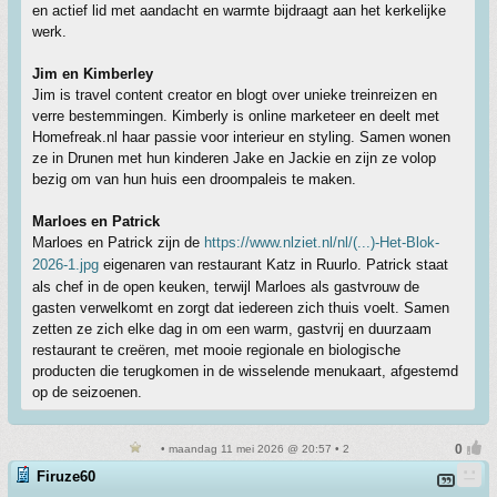
en actief lid met aandacht en warmte bijdraagt aan het kerkelijke
werk.
Jim en Kimberley
Jim is travel content creator en blogt over unieke treinreizen en
verre bestemmingen. Kimberly is online marketeer en deelt met
Homefreak.nl haar passie voor interieur en styling. Samen wonen
ze in Drunen met hun kinderen Jake en Jackie en zijn ze volop
bezig om van hun huis een droompaleis te maken.
Marloes en Patrick
Marloes en Patrick zijn de
https://www.nlziet.nl/nl/(...)-Het-Blok-
2026-1.jpg
eigenaren van restaurant Katz in Ruurlo. Patrick staat
als chef in de open keuken, terwijl Marloes als gastvrouw de
gasten verwelkomt en zorgt dat iedereen zich thuis voelt. Samen
zetten ze zich elke dag in om een warm, gastvrij en duurzaam
restaurant te creëren, met mooie regionale en biologische
producten die terugkomen in de wisselende menukaart, afgestemd
op de seizoenen.
• maandag 11 mei 2026 @ 20:57 • 2
Firuze60