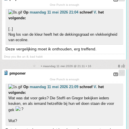
One Punch is enough
Op
maandag 11 mei 2026 21:04
schreef
V.
het
volgende:
[..]
Nog los van de kleur heeft het de dekkingsgraad en vlekkerigheid
van ecoline.
Deze vergelijking moet ik onthouden, erg treffend.
Drop you like an ill, bad habit
• maandag 11 mei 2026 @ 21:11 • 16
pmponer
One Punch is enough
Op
maandag 11 mei 2026 21:09
schreef
V.
het
volgende:
Wat was dat voor geks? Die Steffi en Gregor bekijken ieders
keuken, en als iemand hetzelfde bij hun wil doen staan die voor
gek
Wut?