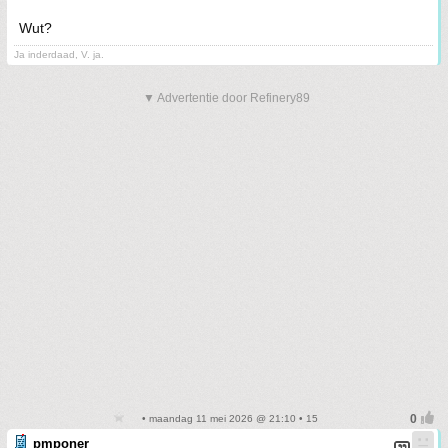
Wut?
Ja inderdaad, V. ja.
▼ Advertentie door Refinery89
• maandag 11 mei 2026 @ 21:10 • 15
pmponer