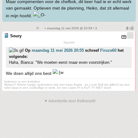
Maar compimenten voor de chefkok, dit keer had ie er echt werk
van gemaakt. Optieven met de planning, Heiko, dat zit allemaal
in mijn hoofd.
• maandag 11 mei 2026 @ 20:59 • 3
Soury
Squeek
Op
maandag 11 mei 2026 20:55
schreef
Firuze60
het
volgende:
Haha, Bianca: "We moeten eerst maar even voorstrijken."
We doen altijd ons best
Iedereen is een kutlultrut
Muizen? Kleine harige opdonders met een kaas fixatie., en Lucie Ball die gillend op een
tafel staat in een oudbollige tv serie. En een vaste PI is KUT !!!! NIET doen
▼ Advertentie door Refinery89