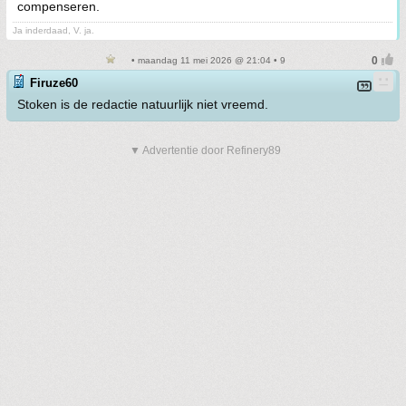
compenseren.
Ja inderdaad, V. ja.
• maandag 11 mei 2026 @ 21:04 • 9
Firuze60
Stoken is de redactie natuurlijk niet vreemd.
▼ Advertentie door Refinery89