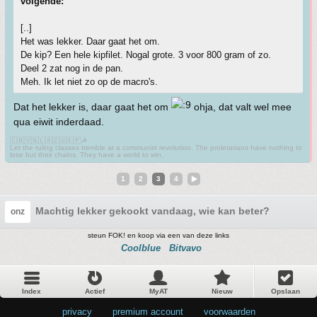
volgende:
[..]
Het was lekker. Daar gaat het om.
De kip? Een hele kipfilet. Nogal grote. 3 voor 800 gram of zo.
Deel 2 zat nog in de pan.
Meh. Ik let niet zo op de macro's.
Dat het lekker is, daar gaat het om
ohja, dat valt wel mee
qua eiwit inderdaad.
🇨🇳🇻🇳🇱🇦🇨🇺🇰🇵☭
Let the ruling classes tremble at a communist revolution. The proletarians have nothing to
lose but their chains. They have a world to win.
1
2
3
4
Machtig lekker gekookt vandaag, wie kan beter?
onz
steun FOK! en koop via een van deze links
Coolblue
Bitvavo
Index
Actief
MyAT
Nieuw
Opslaan
privacy
•
premium account
•
voorwaarden