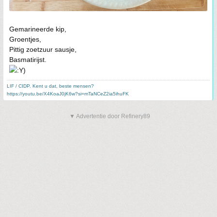
Gemarineerde kip,
Groentjes,
Pittig zoetzuur sausje,
Basmatirijst.
LIF / CIDP. Kent u dat, beste mensen?
https://youtu.be/X4KoaJ0jK6w?si=mTaNCeZ2ia5ihuFK
▼ Advertentie door Refinery89