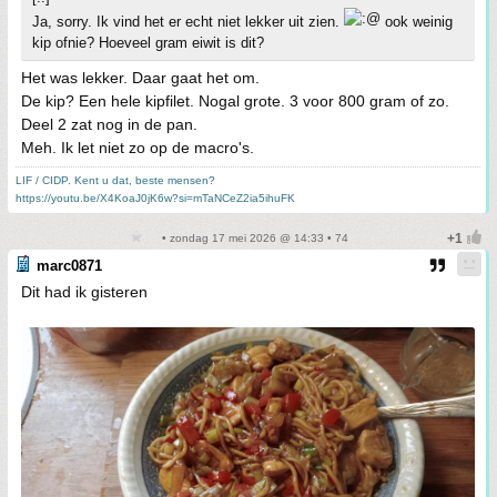
Ja, sorry. Ik vind het er echt niet lekker uit zien.
ook weinig
kip ofnie? Hoeveel gram eiwit is dit?
Het was lekker. Daar gaat het om.
De kip? Een hele kipfilet. Nogal grote. 3 voor 800 gram of zo.
Deel 2 zat nog in de pan.
Meh. Ik let niet zo op de macro's.
LIF / CIDP. Kent u dat, beste mensen?
https://youtu.be/X4KoaJ0jK6w?si=mTaNCeZ2ia5ihuFK
• zondag 17 mei 2026 @ 14:33 • 74
marc0871
Dit had ik gisteren