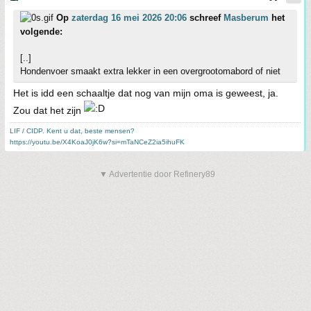
Op
zaterdag 16 mei 2026 20:06
schreef
Masberum
het
volgende:
[..]
Hondenvoer smaakt extra lekker in een overgrootomabord of niet
Het is idd een schaaltje dat nog van mijn oma is geweest, ja.
Zou dat het zijn
LIF / CIDP. Kent u dat, beste mensen?
https://youtu.be/X4KoaJ0jK6w?si=mTaNCeZ2ia5ihuFK
▼ Advertentie door Refinery89