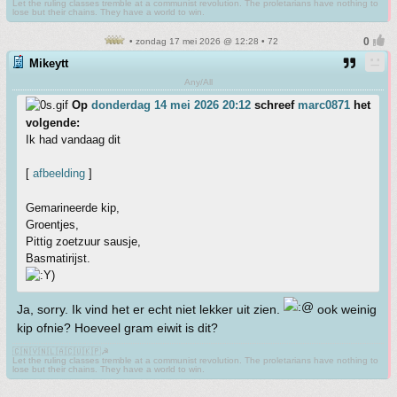
Let the ruling classes tremble at a communist revolution. The proletarians have nothing to
lose but their chains. They have a world to win.
• zondag 17 mei 2026 @ 12:28 • 72
Mikeytt
Any/All
Op
donderdag 14 mei 2026 20:12
schreef
marc0871
het
volgende:
Ik had vandaag dit
[
afbeelding
]
Gemarineerde kip,
Groentjes,
Pittig zoetzuur sausje,
Basmatirijst.
Ja, sorry. Ik vind het er echt niet lekker uit zien.
ook weinig
kip ofnie? Hoeveel gram eiwit is dit?
🇨🇳🇻🇳🇱🇦🇨🇺🇰🇵☭
Let the ruling classes tremble at a communist revolution. The proletarians have nothing to
lose but their chains. They have a world to win.