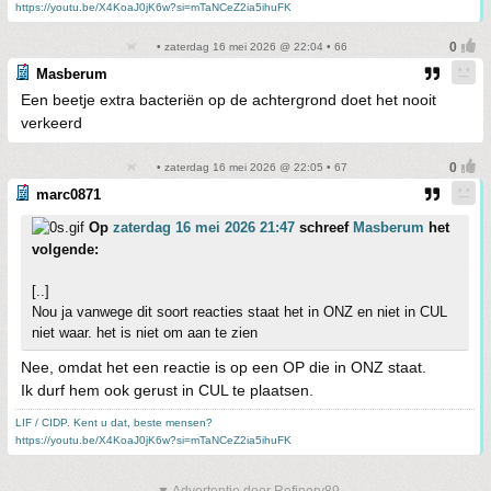
https://youtu.be/X4KoaJ0jK6w?si=mTaNCeZ2ia5ihuFK
• zaterdag 16 mei 2026 @ 22:04 • 66
Masberum
Een beetje extra bacteriën op de achtergrond doet het nooit
verkeerd
• zaterdag 16 mei 2026 @ 22:05 • 67
marc0871
Op
zaterdag 16 mei 2026 21:47
schreef
Masberum
het
volgende:
[..]
Nou ja vanwege dit soort reacties staat het in ONZ en niet in CUL
niet waar. het is niet om aan te zien
Nee, omdat het een reactie is op een OP die in ONZ staat.
Ik durf hem ook gerust in CUL te plaatsen.
LIF / CIDP. Kent u dat, beste mensen?
https://youtu.be/X4KoaJ0jK6w?si=mTaNCeZ2ia5ihuFK
▼ Advertentie door Refinery89