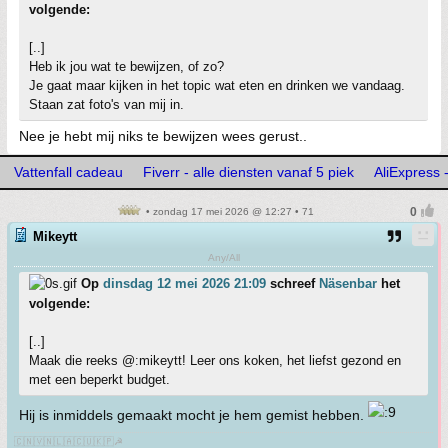
volgende:
[..]
Heb ik jou wat te bewijzen, of zo?
Je gaat maar kijken in het topic wat eten en drinken we vandaag.
Staan zat foto's van mij in.
Nee je hebt mij niks te bewijzen wees gerust..
Vattenfall cadeau
Fiverr - alle diensten vanaf 5 piek
AliExpress 
• zondag 17 mei 2026 @ 12:27 • 71
Mikeytt
Any/All
Op
dinsdag 12 mei 2026 21:09
schreef
Näsenbar
het
volgende:
[..]
Maak die reeks @:mikeytt! Leer ons koken, het liefst gezond en
met een beperkt budget.
Hij is inmiddels gemaakt mocht je hem gemist hebben.
🇨🇳🇻🇳🇱🇦🇨🇺🇰🇵☭