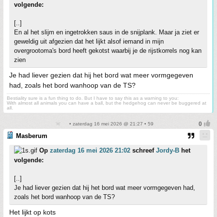
volgende:
[..]
En al het slijm en ingetrokken saus in de snijplank. Maar ja ziet er
geweldig uit afgezien dat het lijkt alsof iemand in mijn
overgrootoma's bord heeft gekotst waarbij je de rijstkorrels nog kan
zien
Je had liever gezien dat hij het bord wat meer vormgegeven
had, zoals het bord wanhoop van de TS?
Bestiality sure is a fun thing to do. But I have to say this as a warning to you:
With almost all animals you can have a ball, but the hedgehog can never be buggered at
all.
• zaterdag 16 mei 2026 @ 21:27 • 59
Masberum
Op
zaterdag 16 mei 2026 21:02
schreef
Jordy-B
het
volgende:
[..]
Je had liever gezien dat hij het bord wat meer vormgegeven had,
zoals het bord wanhoop van de TS?
Het lijkt op kots