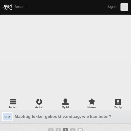
forum
log in
Index
Actief
MyAT
Nieuw
Reply
Machtig lekker gekookt vandaag, wie kan beter?
onz
1
2
3
4