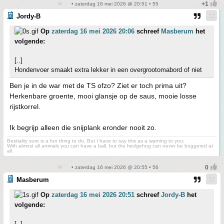
• zaterdag 16 mei 2026 @ 20:51 • 55
Jordy-B
Op
zaterdag 16 mei 2026 20:06
schreef
Masberum
het
volgende:
[..]
Hondenvoer smaakt extra lekker in een overgrootomabord of niet
Ben je in de war met de TS ofzo? Ziet er toch prima uit?
Herkenbare groente, mooi glansje op de saus, mooie losse
rijstkorrel.
Ik begrijp alleen die snijplank eronder nooit zo.
Bestiality sure is a fun thing to do. But I have to say this as a warning to you:
With almost all animals you can have a ball, but the hedgehog can never be buggered at
all.
• zaterdag 16 mei 2026 @ 20:55 • 56
Masberum
Op
zaterdag 16 mei 2026 20:51
schreef
Jordy-B
het
volgende:
[..]