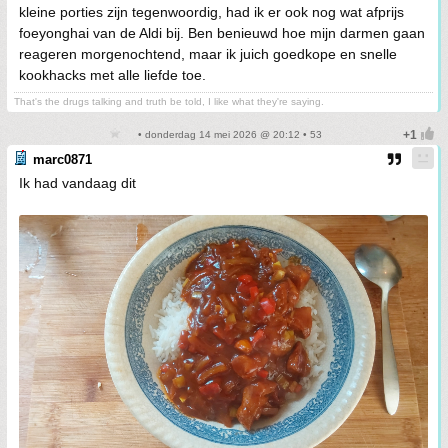
kleine porties zijn tegenwoordig, had ik er ook nog wat afprijs
foeyonghai van de Aldi bij. Ben benieuwd hoe mijn darmen gaan
reageren morgenochtend, maar ik juich goedkope en snelle
kookhacks met alle liefde toe.
That's the drugs talking and truth be told, I like what they're saying.
• donderdag 14 mei 2026 @ 20:12 • 53
marc0871
Ik had vandaag dit