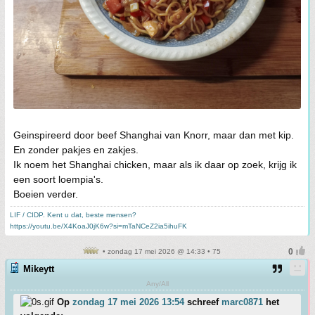
Geinspireerd door beef Shanghai van Knorr, maar dan met kip.
En zonder pakjes en zakjes.
Ik noem het Shanghai chicken, maar als ik daar op zoek, krijg ik
een soort loempia's.
Boeien verder.
LIF / CIDP. Kent u dat, beste mensen?
https://youtu.be/X4KoaJ0jK6w?si=mTaNCeZ2ia5ihuFK
• zondag 17 mei 2026 @ 14:33 • 75
Mikeytt
Any/All
Op
zondag 17 mei 2026 13:54
schreef
marc0871
het