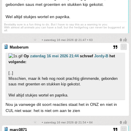
gebonden saus met groenten en stukken kip gekotst.
Wel altijd stukjes wortel en paprika.
Bestiality sure is a fun thing to do. But I have to say this as a warning to you:
With almost all animals you can have a ball, but the hedgehog can never be buggered at
all.
• zaterdag 16 mei 2026 @ 21:47 • 63
Masberum
Op
zaterdag 16 mei 2026 21:44
schreef
Jordy-B
het
volgende:
[..]
Misschien, maar ik heb nog nooit prachtig glimmende, gebonden
saus met groenten en stukken kip gekotst.
Wel altijd stukjes wortel en paprika.
Nou ja vanwege dit soort reacties staat het in ONZ en niet in
CUL niet waar. het is niet om aan te zien
• zaterdag 16 mei 2026 @ 21:54 • 64
marc0871