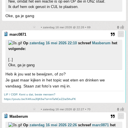
Nee, omdat het een reactie is op een OP die in ONZ staat.
Ik durf hem ook gerust in CUL te plaatsen.
Oke, ga je gang
• zaterdag 16 mei 2026 @ 22:26 • 69
marc0871
Op
zaterdag 16 mei 2026 22:10
schreef
Masberum
het
volgende:
[..]
Oke, ga je gang
Heb ik jou wat te bewijzen, of zo?
Je gaat maar kijken in het topic wat eten en drinken we
vandaag. Staan zat foto's van mij in.
LIF / CIDP. Kent u dat, beste mensen?
https://youtu.be/X4KoaJ0jK6w?si=mTaNCeZ2ia5ihuFK
• zaterdag 16 mei 2026 @ 22:27 • 70
Masberum
Op
zaterdag 16 mei 2026 22:26
schreef
marc0871
het