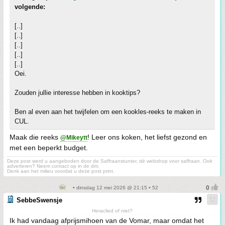
volgende:
[..]
[..]
[..]
[..]
[..]
Oei.
Zouden jullie interesse hebben in kooktips?
Ben al even aan het twijfelen om een kookles-reeks te maken in
CUL.
Maak die reeks
! Leer ons koken, het liefst gezond en
@Mikeytt
met een beperkt budget.
Deze post werd u aangeboden door de Saffraanstunter, dé webshop voor saffraan. Ook
adverteren? Neem contact op in de dm.
Denk aan het milieu voordat u deze post print.
• dinsdag 12 mei 2026 @ 21:15 • 52
SebbeSwensje
Heraclied of niet?
Ik had vandaag afprijsmihoen van de Vomar, maar omdat het