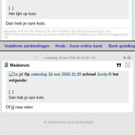
[..]
Het lijkt op kots
Dan heb je rare kots.
Bestiality sure is a fun thing to do. But I have to say this as a warning to you:
With almost all animals you can have a ball, but the hedgehog can never be buggered at
all.
Vodafone aanbiedingen
Knab - Jouw online bank
Boek goedkop
• zaterdag 16 mei 2026 @ 21:40 • 61
Masberum
Op
zaterdag 16 mei 2026 21:39
schreef
Jordy-B
het
volgende:
[..]
Dan heb je rare kots.
Of jij raar eten
▼ Advertentie door Refinery89