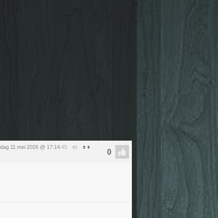
dag 11 mei 2026 @ 17:14
:45
#2