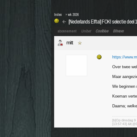
Index
»
wk 2026
[Nederlands Elftal] FOK! selectie deel 
abonnement
Unibet
Coolblue
Bitvavo
mitt
https://www.me
Over twee wek
Maar aangezien
We beginnen 
Koeman vertel
Daarna; welk
[b]Op dinsdag 9 
[13:57:43] &lt;@D