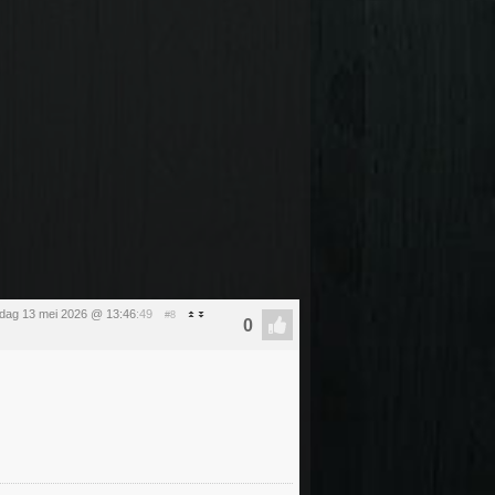
dag 13 mei 2026 @ 13:46
:49
#8