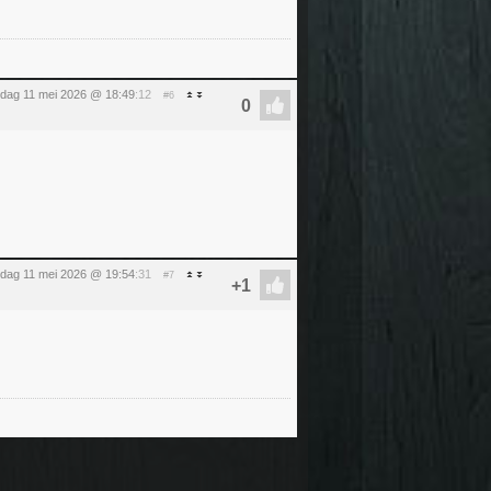
dag 11 mei 2026 @ 18:49
:12
#6
dag 11 mei 2026 @ 19:54
:31
#7