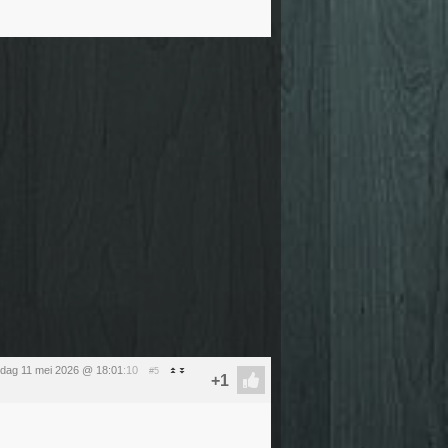
dag 11 mei 2026 @ 18:01
:10
#5