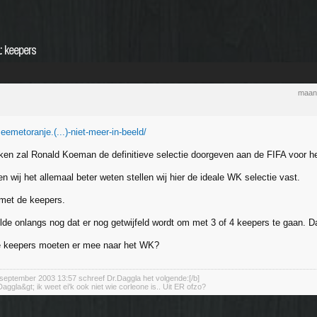
1: keepers
maan
emetoranje.(...)-niet-meer-in-beeld/
en zal Ronald Koeman de definitieve selectie doorgeven aan de FIFA voor h
 wij het allemaal beter weten stellen wij hier de ideale WK selectie vast.
met de keepers.
de onlangs nog dat er nog getwijfeld wordt om met 3 of 4 keepers te gaan. D
e keepers moeten er mee naar het WK?
september 2003 13:57 schreef Dr.Daggla het volgende:[/b]
aggla&gt; ik weet ei'k ook niet wie corleone is.. Uit ER ofzo?