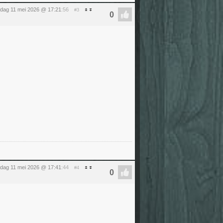
dag 11 mei 2026 @ 17:21
:56
#3
dag 11 mei 2026 @ 17:41
:44
#4