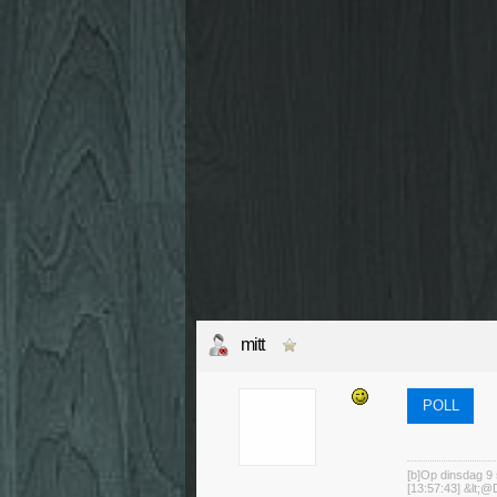
mitt
POLL
[b]Op dinsdag 9 
[13:57:43] &lt;@D