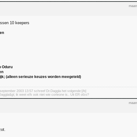
maan
ussen 10 keepers
gen
o Oduru
en
jk; (alleen serieuze keuzes worden meegeteld)
september 2003 13:57 schreef Dr.Daggla het volgende:[/b]
aggla&gt; ik weet ei'k ook niet wie corleone is.. Uit ER ofzo?
maan
zot.