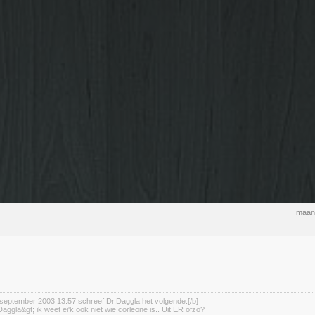
maan
september 2003 13:57 schreef Dr.Daggla het volgende:[/b]
aggla&gt; ik weet ei'k ook niet wie corleone is.. Uit ER ofzo?