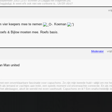
september 2003 13:57 schreef Dr.Daggla het volgende:[/b]
aggla&gt; ik weet ei'k ook niet wie corleone is.. Uit ER ofzo?
vr
 vier keepers mee te nemen
. Koeman
oefs & Bijlow moeten mee. Roefs basis.
Moderator
vri
an Man united
et een onverklaarbare fascinatie voor capuchons. Ze zijn mijn tweede huid—altijd om me heen, a
h als iemand er zachtjes aan trekt, een speels moment vol onverwachte connectie. En als m
n het alledaagse, alsof de wereld me even vasthoudt. Capuchons en ik? Een onafscheidelijk d