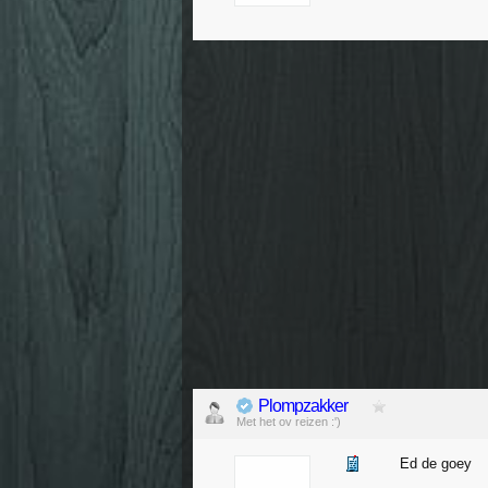
Plompzakker
Met het ov reizen :')
Ed de goey