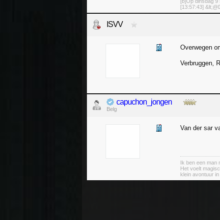
[b]Op dinsdag 9 
[13:57:43] &lt;@D
ISVV
Overwegen om
Verbruggen, R
capuchon_jongen
Belg
Van der sar v
Ik ben een man m
Het voelt magisc
klein avontuur i