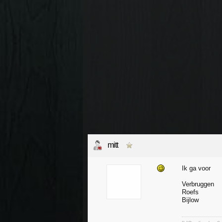
mitt
Ik ga voor
Verbruggen
Roefs
Bijlow