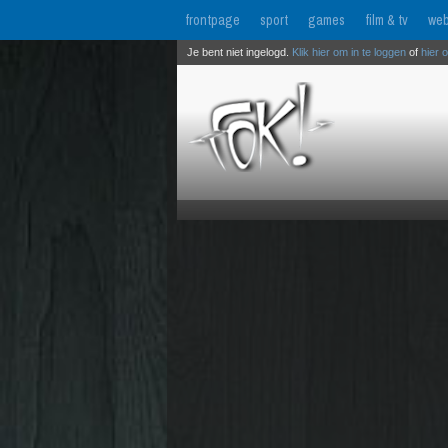
frontpage
sport
games
film & tv
web
Je bent niet ingelogd.
Klik hier om in te loggen
of
hier 