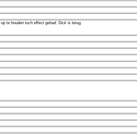
p te houden toch effect gehad: Dick is terug