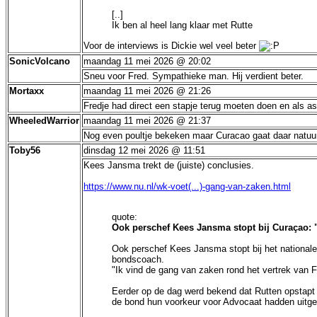
[..]
Ik ben al heel lang klaar met Rutte
Voor de interviews is Dickie wel veel beter
SonicVolcano
maandag 11 mei 2026 @ 20:02
Sneu voor Fred. Sympathieke man. Hij verdient beter.
Mortaxx
maandag 11 mei 2026 @ 21:26
Fredje had direct een stapje terug moeten doen en als as
WheeledWarrior
maandag 11 mei 2026 @ 21:37
Nog even poultje bekeken maar Curacao gaat daar natuur
Toby56
dinsdag 12 mei 2026 @ 11:51
Kees Jansma trekt de (juiste) conclusies.
https://www.nu.nl/wk-voet(...)-gang-van-zaken.html
quote:
Ook perschef Kees Jansma stopt bij Curaçao:
Ook perschef Kees Jansma stopt bij het nationale
bondscoach.
"Ik vind de gang van zaken rond het vertrek van 
Eerder op de dag werd bekend dat Rutten opstapt
de bond hun voorkeur voor Advocaat hadden uitg