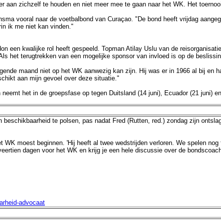
er aan zichzelf te houden en niet meer mee te gaan naar het WK. Het toerno
ansma vooral naar de voetbalbond van Curaçao. "De bond heeft vrijdag aange
in ik me niet kan vinden."
 een kwalijke rol heeft gespeeld. Topman Atilay Uslu van de reisorganisati
ls het terugtrekken van een mogelijke sponsor van invloed is op de beslissi
gende maand niet op het WK aanwezig kan zijn. Hij was er in 1966 al bij en ha
eschikt aan mijn gevoel over deze situatie."
mt het in de groepsfase op tegen Duitsland (14 juni), Ecuador (21 juni) en 
schikbaarheid te polsen, pas nadat Fred (Rutten, red.) zondag zijn ontslag he
 WK moest beginnen. 'Hij heeft al twee wedstrijden verloren. We spelen nog 
veertien dagen voor het WK en krijg je een hele discussie over de bondscoach
aarheid-advocaat