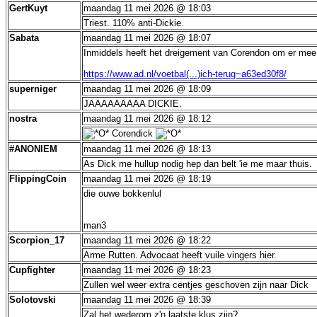
GertKuyt
maandag 11 mei 2026 @ 18:03
Triest. 110% anti-Dickie.
Sabata
maandag 11 mei 2026 @ 18:07
Inmiddels heeft het dreigement van Corendon om er mee o
https://www.ad.nl/voetbal(...)ich-terug~a63ed30f8/
superniger
maandag 11 mei 2026 @ 18:09
JAAAAAAAAA DICKIE.
nostra
maandag 11 mei 2026 @ 18:12
Corendick
#ANONIEM
maandag 11 mei 2026 @ 18:13
As Dick me hullup nodig hep dan belt 'ie me maar thuis.
FlippingCoin
maandag 11 mei 2026 @ 18:19
die ouwe bokkenlul
man3
Scorpion_17
maandag 11 mei 2026 @ 18:22
Arme Rutten. Advocaat heeft vuile vingers hier.
Cupfighter
maandag 11 mei 2026 @ 18:23
Zullen wel weer extra centjes geschoven zijn naar Dick
Solotovski
maandag 11 mei 2026 @ 18:39
Zal het wederom z'n laatste klus zijn?