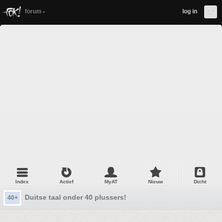
forum
log in
Index
Actief
MyAT
Nieuw
Dicht
Duitse taal onder 40 plussers!
40+