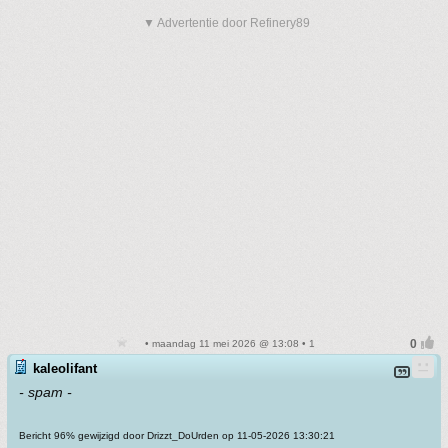
▼ Advertentie door Refinery89
• maandag 11 mei 2026 @ 13:08 • 1
kaleolifant
- spam -
Bericht 96% gewijzigd door Drizzt_DoUrden op 11-05-2026 13:30:21