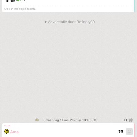
topic
Ook in moeilijke tijden.
▼ Advertentie door Refinery89
• maandag 11 mei 2026 @ 13:48 • 10
roze
Ama