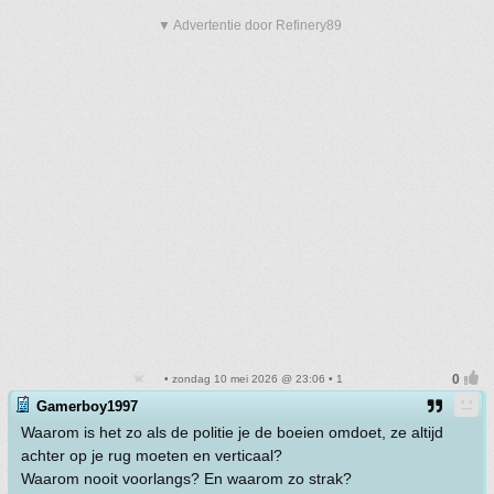
▼ Advertentie door Refinery89
• zondag 10 mei 2026 @ 23:06 • 1
Gamerboy1997
Waarom is het zo als de politie je de boeien omdoet, ze altijd
achter op je rug moeten en verticaal?
Waarom nooit voorlangs? En waarom zo strak?