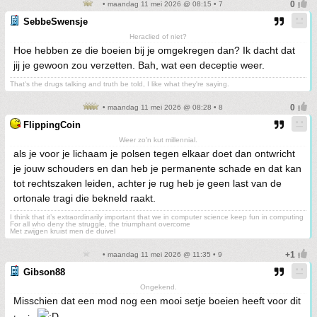
• maandag 11 mei 2026 @ 08:15 • 7
SebbeSwensje
Heraclied of niet?
Hoe hebben ze die boeien bij je omgekregen dan? Ik dacht dat
jij je gewoon zou verzetten. Bah, wat een deceptie weer.
That's the drugs talking and truth be told, I like what they're saying.
• maandag 11 mei 2026 @ 08:28 • 8
FlippingCoin
Weer zo'n kut millennial.
als je voor je lichaam je polsen tegen elkaar doet dan ontwricht
je jouw schouders en dan heb je permanente schade en dat kan
tot rechtszaken leiden, achter je rug heb je geen last van de
ortonale tragi die bekneld raakt.
I think that it’s extraordinarily important that we in computer science keep fun in computing
For all who deny the struggle, the triumphant overcome
Met zwijgen kruist men de duivel
• maandag 11 mei 2026 @ 11:35 • 9
Gibson88
Ongekend.
Misschien dat een mod nog een mooi setje boeien heeft voor dit