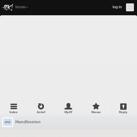
forum
log in
Index
Actief
MyAT
Nieuw
Reply
Handboeien
onz