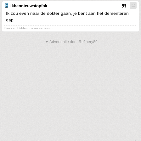
ikbennieuwstopfok
Ik zou even naar de dokter gaan, je bent aan het dementeren
gap
Fan van Hiddendoe en sanasoufi
▼ Advertentie door Refinery89