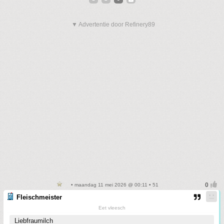
▼ Advertentie door Refinery89
• maandag 11 mei 2026 @ 00:11 • 51
Fleischmeister
Eet vleesch
Liebfraumilch