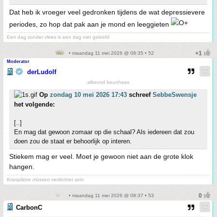
Dat heb ik vroeger veel gedronken tijdens de wat depressievere
periodes, zo hop dat pak aan je mond en leeggieten
Een dag zonder vlees is een dag niet geleefd
• maandag 11 mei 2026 @ 08:35 • 52
Moderator
derLudolf
allround beunhaas
Op
zondag 10 mei 2026 17:43
schreef
SebbeSwensje
het volgende:
[..]
En mag dat gewoon zomaar op die schaal? Als iedereen dat zou
doen zou de staat er behoorlijk op interen.
Stiekem mag er veel. Moet je gewoon niet aan de grote klok
hangen.
Kranplätze müssen verdichtet sein
• maandag 11 mei 2026 @ 08:37 • 53
CarbonC