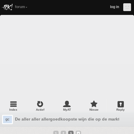
forum
log in
Index
Actief
MyAT
Nieuw
Reply
De aller aller allergoedkoopste wijn die op de markt is?
gc
1
2
3