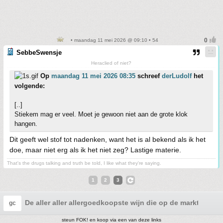
• maandag 11 mei 2026 @ 09:10 • 54
SebbeSwensje
Heraclied of niet?
Op
maandag 11 mei 2026 08:35
schreef
derLudolf
het
volgende:
[..]
Stiekem mag er veel. Moet je gewoon niet aan de grote klok
hangen.
Dit geeft wel stof tot nadenken, want het is al bekend als ik het
doe, maar niet erg als ik het niet zeg? Lastige materie.
That's the drugs talking and truth be told, I like what they're saying.
1
2
3
De aller aller allergoedkoopste wijn die op de markt is?
gc
steun FOK! en koop via een van deze links