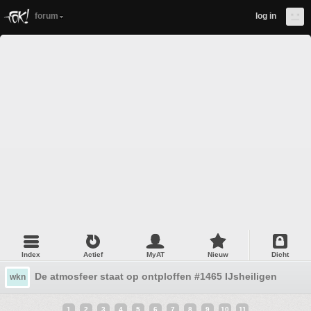
forum
log in
Index
Actief
MyAT
Nieuw
Dicht
De atmosfeer staat op ontploffen #1465 IJsheiligen!
wkn
1
2
3
4
5
6
7
8
9
10
11