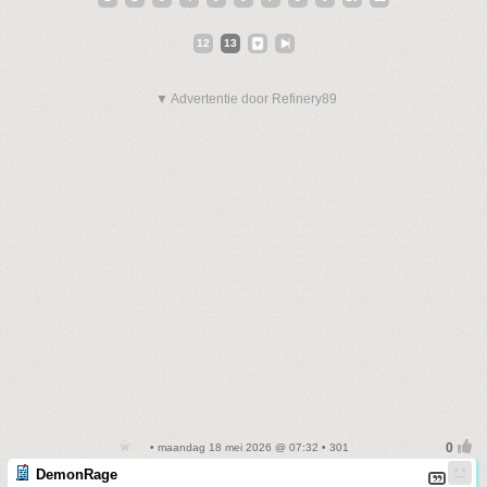
12
13
▼ Advertentie door Refinery89
• maandag 18 mei 2026 @ 07:32 • 301
DemonRage