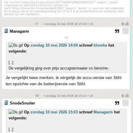
Op <a href="https://forum.fok.nl/topic/2677908/2/25#p208861847" target="_blank"
>zaterdag 22 april 2023 13:43</a> schreef <a
href="https://forum.fok.nl/user/profile/62881" target="_blank" >r_one</a> het volgende:
En ik zeg je dat je op zaterdagmiddag van 2 tot 4 in je poedelnaakie de horlepiep moet
dansen op het marktplein.
• zondag 10 mei 2026 @ 15:03 • 19
Managarm
42
Op
zondag 10 mei 2026 14:04
schreef
blomke
het
volgende:
[..]
De vergelijking ging over prijs accugrasmaaier vs benzine-.
Je vergelijkt twee merken, ik vergelijk de accu-versie van Stihl
ten opzichte van de batterijversie van Stihl.
• zondag 10 mei 2026 @ 15:21 • 20
SnodeSnuiter
Op
zondag 10 mei 2026 15:03
schreef
Managarm
het
volgende:
[..]