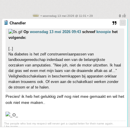
• woensdag 13 mei 2026 @ 11:01 • 29
Chandler
Op
woensdag 13 mei 2026 09:43
schreef
knoopie
het
volgende:
[..]
Na diabetes is het zelf construeren/aanpassen van
landbouwgereedschap inderdaad een van de belangrijkste
oorzaken van amputaties. "Nee joh, niet de motor uitzetten. Ik haal
dat gras wel even met mijn laars van de draaiende aftak-as af..."
Veiligheidsschakelaars in beschermkappen bij apparaten onklaar
maken trouwens ook. Of even aan de schakelkast werken zonder
de stroom er af te halen.
Precies! ik heb het gelukkig zelf nog niet mee gemaakt en wil het
ook niet mee maken..
The people who lost my respect will never get a capital letter for their name again.
Like trump...