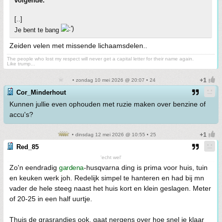
volgende:
[..]
Je bent te bang
Zeiden velen met missende lichaamsdelen..
The people who lost my respect will never get a capital letter for their name again.
Like trump...
• zondag 10 mei 2026 @ 20:07 • 24
Cor_Minderhout
Kunnen jullie even ophouden met ruzie maken over benzine of
accu's?
• dinsdag 12 mei 2026 @ 10:55 • 25
Red_85
'echt wel'
Zo'n eendradig
gardena
-husqvarna ding is prima voor huis, tuin
en keuken werk joh. Redelijk simpel te hanteren en had bij mn
vader de hele steeg naast het huis kort en klein geslagen. Meter
of 20-25 in een half uurtje.
Thuis de grasrandjes ook, gaat nergens over hoe snel je klaar