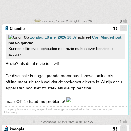
• dinsdag 12 mei 2026 @ 11:39 • 26
Chandler
Op
zondag 10 mei 2026 20:07
schreef
Cor_Minderhout
het volgende:
Kunnen jullie even ophouden met ruzie maken over benzine of
accu's?
Ruzie? als dit al ruzie is... wtf..
De discussie is nogal gaande momenteel, zowel online als
offline maar zie toch wel dat de toekomst electra is. Al zijn accu
apparaten nog niet zo sterk als die op benzine.
maar OT: 1 draad, no problemo!
The people who lost my respect will never get a capital letter for their name again.
Like trump...
• woensdag 13 mei 2026 @ 09:43 • 27
knoopie