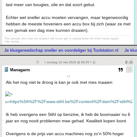
last meer van bougies, olie en dat soort gekut.
Echter wel sneller accu moeten vervangen, maar tegenwoordig
hebben de meeste hoveniers een accu box bij zich (waar ze met
een gemak een dag mee kunnen draaien).
The people who lost my respect will never get a capital letter for their name again.
Like trump...
Je klusgereedschap sneller en voordeliger bij Toolstation.nl
Je klu
• zondag 10 mei 2026 @ 08:55 • 11
Managarm
42
Als het nog niet te droog is kan je ook met mes maaien:
Ik heb overigens een Stihl op benzine, ik heb de bosmaaier nu 6
jaar en nog nooit problemen mee gehad. Kwaliteit kopen loont.
Overigens is de prijs van accu machines nog zo'n 50% hoger