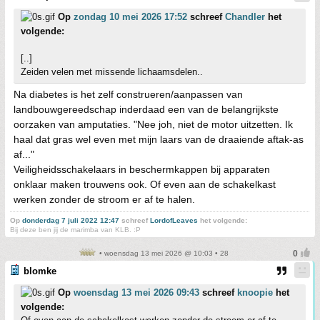
Op
zondag 10 mei 2026 17:52
schreef
Chandler
het
volgende:
[..]
Zeiden velen met missende lichaamsdelen..
Na diabetes is het zelf construeren/aanpassen van
landbouwgereedschap inderdaad een van de belangrijkste
oorzaken van amputaties. "Nee joh, niet de motor uitzetten. Ik
haal dat gras wel even met mijn laars van de draaiende aftak-as
af..."
Veiligheidsschakelaars in beschermkappen bij apparaten
onklaar maken trouwens ook. Of even aan de schakelkast
werken zonder de stroom er af te halen.
Op
donderdag 7 juli 2022 12:47
schreef
LordofLeaves
het volgende:
Bij deze ben jij de marimba van KLB. :P
• woensdag 13 mei 2026 @ 10:03 • 28
blomke
Op
woensdag 13 mei 2026 09:43
schreef
knoopie
het
volgende: