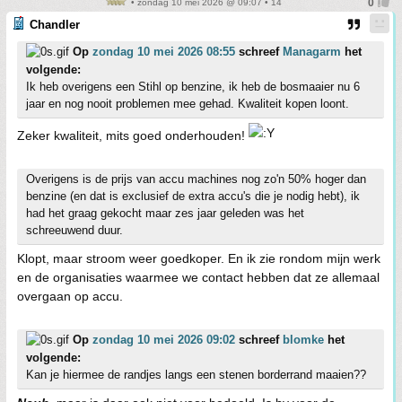
• zondag 10 mei 2026 @ 09:07 • 14
Chandler
Op
zondag 10 mei 2026 08:55
schreef
Managarm
het
volgende:
Ik heb overigens een Stihl op benzine, ik heb de bosmaaier nu 6
jaar en nog nooit problemen mee gehad. Kwaliteit kopen loont.
Zeker kwaliteit, mits goed onderhouden!
Overigens is de prijs van accu machines nog zo'n 50% hoger dan
benzine (en dat is exclusief de extra accu's die je nodig hebt), ik
had het graag gekocht maar zes jaar geleden was het
schreeuwend duur.
Klopt, maar stroom weer goedkoper. En ik zie rondom mijn werk
en de organisaties waarmee we contact hebben dat ze allemaal
overgaan op accu.
Op
zondag 10 mei 2026 09:02
schreef
blomke
het
volgende:
Kan je hiermee de randjes langs een stenen borderrand maaien??