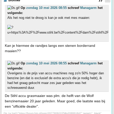
blomke
Op
zondag 10 mei 2026 08:55
schreef
Managarm
het
volgende:
Als het nog niet te droog is kan je ook met mes maaien:
Kan je hiermee de randjes langs een stenen borderrand
maaien??
Op
zondag 10 mei 2026 08:55
schreef
Managarm
het
volgende:
Overigens is de prijs van accu machines nog zo'n 50% hoger dan
benzine (en dat is exclusief de extra accu's die je nodig hebt), ik
had het graag gekocht maar zes jaar geleden was het
schreeuwend duur.
De Stihl accu grasmaaier was plm. de helft van de Wolf
benzinemaaier 20 jaar geleden. Maar goed, die laatste was bij
een "officiële dealer".
Op <a href="https://forum.fok.nl/topic/2677908/2/25#p208861847" target="_blank"