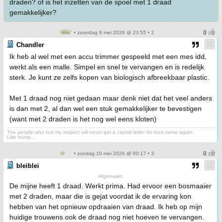
draden? of is het inzetten van de spoel met 1 draad
gemakkelijker?
• zaterdag 9 mei 2026 @ 23:55 • 2
Chandler
Ik heb al wel met een accu trimmer gespeeld met een mes idd,
werkt als een malle. Simpel en snel te vervangen en is redelijk
sterk. Je kunt ze zelfs kopen van biologisch afbreekbaar plastic.
Met 1 draad nog niet gedaan maar denk niet dat het veel anders
is dan met 2, al dan wel een stuk gemakkelijker te bevestigen
(want met 2 draden is het nog wel eens kloten)
The people who lost my respect will never get a capital letter for their name again.
Like trump...
• zondag 10 mei 2026 @ 00:17 • 3
bleiblei
Afgehaakt.
De mijne heeft 1 draad. Werkt prima. Had ervoor een bosmaaier
met 2 draden, maar die is gejat voordat ik de ervaring kon
hebben van het opnieuw opdraaien van draad. Ik heb op mijn
huidige trouwens ook de draad nog niet hoeven te vervangen.