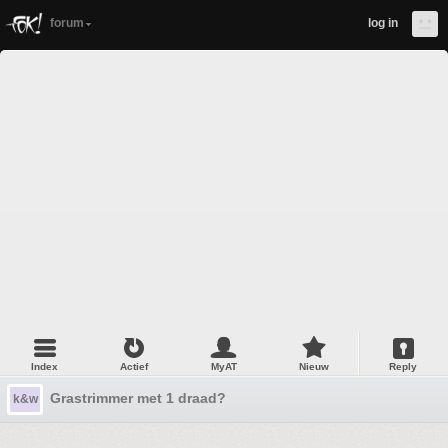
forum
log in
Index
Actief
MyAT
Nieuw
Reply
Grastrimmer met 1 draad?
k&w