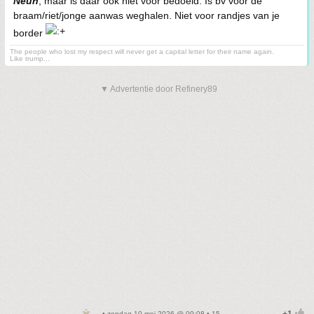
Neuh
, maar is daar ook niet voor bedoeld. Is bv voor de
braam/riet/jonge aanwas weghalen. Niet voor randjes van je
border
The people who lost my respect will never get a capital letter for their name again.
Like trump...
▼ Advertentie door Refinery89
• zondag 10 mei 2026 @ 09:08 • 15