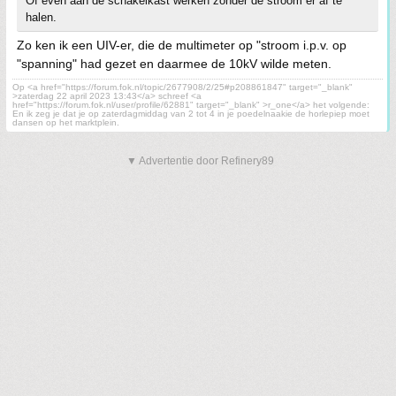
Of even aan de schakelkast werken zonder de stroom er af te
halen.
Zo ken ik een UIV-er, die de multimeter op "stroom i.p.v. op
"spanning" had gezet en daarmee de 10kV wilde meten.
Op <a href="https://forum.fok.nl/topic/2677908/2/25#p208861847" target="_blank"
>zaterdag 22 april 2023 13:43</a> schreef <a
href="https://forum.fok.nl/user/profile/62881" target="_blank" >r_one</a> het volgende:
En ik zeg je dat je op zaterdagmiddag van 2 tot 4 in je poedelnaakie de horlepiep moet
dansen op het marktplein.
▼ Advertentie door Refinery89