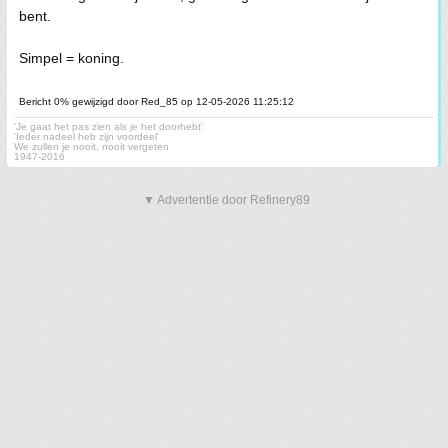
bent.
Simpel = koning.
Bericht 0% gewijzigd door Red_85 op 12-05-2026 11:25:12
'Je gaat het pas zien als je het doorhebt'
'Ieder nadeel heb zijn voordeel'
We zullen je nooit, nooit vergeten
1947-2016
▼ Advertentie door Refinery89