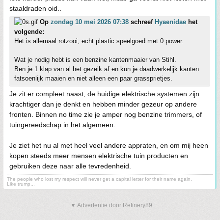
staaldraden oid..
Op
zondag 10 mei 2026 07:38
schreef
Hyaenidae
het
volgende:
Het is allemaal rotzooi, echt plastic speelgoed met 0 power.
Wat je nodig hebt is een benzine kantenmaaier van Stihl.
Ben je 1 klap van al het gezeik af en kun je daadwerkelijk kanten
fatsoenlijk maaien en niet alleen een paar grassprietjes.
Je zit er compleet naast, de huidige elektrische systemen zijn
krachtiger dan je denkt en hebben minder gezeur op andere
fronten. Binnen no time zie je amper nog benzine trimmers, of
tuingereedschap in het algemeen.
Je ziet het nu al met heel veel andere appraten, en om mij heen
kopen steeds meer mensen elektrische tuin producten en
gebruiken deze naar alle tevredenheid.
The people who lost my respect will never get a capital letter for their name again.
Like trump...
▼ Advertentie door Refinery89