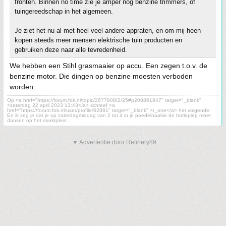
fronten. Binnen no time zie je amper nog benzine trimmers, of
tuingereedschap in het algemeen.
Je ziet het nu al met heel veel andere appraten, en om mij heen
kopen steeds meer mensen elektrische tuin producten en
gebruiken deze naar alle tevredenheid.
We hebben een Stihl grasmaaier op accu. Een zegen t.o.v. de
benzine motor. Die dingen op benzine moesten verboden
worden.
Op <a href="https://forum.fok.nl/topic/2677908/2/25#p208861847" target="_blank"
>zaterdag 22 april 2023 13:43</a> schreef <a
href="https://forum.fok.nl/user/profile/62881" target="_blank" >r_one</a> het volgende:
En ik zeg je dat je op zaterdagmiddag van 2 tot 4 in je poedelnaakie de horlepiep moet
dansen op het marktplein.
▼ Advertentie door Refinery89