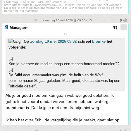
>zaterdag 22 april 2023 13:43</a> schreef <a
href="https://forum.fok.nl/user/profile/62881" target="_blank" >r_one</a> het volgende:
En ik zeg je dat je op zaterdagmiddag van 2 tot 4 in je poedelnaakie de horlepiep moet
dansen op het marktplein.
• zondag 10 mei 2026 @ 09:06 • 13
Managarm
42
Op
zondag 10 mei 2026 09:02
schreef
blomke
het
volgende:
[..]
Kan je hiermee de randjes langs een stenen borderrand maaien??
[..]
De Stihl accu grasmaaier was plm. de helft van de Wolf
benzinemaaier 20 jaar geleden. Maar goed, die laatste was bij een
"officiële dealer".
Als je er goed mee om kan gaan wel, wel goed opletten. Ik
gebruik het vooral omdat wij veel brem hebben, wat erg
brandbaar is. Dat krijg je met een draadje niet weg.
Ik heb het over Stihl, de vergelijking die je maakt, gaat niet op.