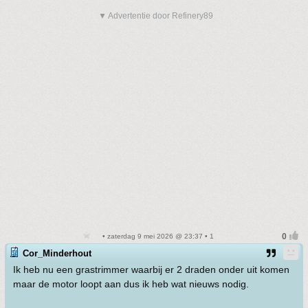
▼ Advertentie door Refinery89
• zaterdag 9 mei 2026 @ 23:37 • 1
Cor_Minderhout
Ik heb nu een grastrimmer waarbij er 2 draden onder uit komen
maar de motor loopt aan dus ik heb wat nieuws nodig.