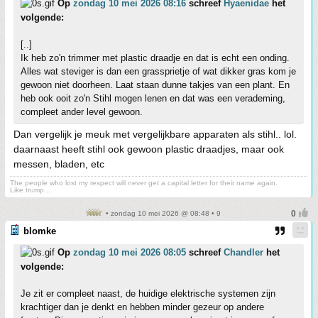
Op
zondag 10 mei 2026 08:16
schreef
Hyaenidae
het
volgende:
[..]
Ik heb zo'n trimmer met plastic draadje en dat is echt een onding.
Alles wat steviger is dan een grassprietje of wat dikker gras kom je
gewoon niet doorheen. Laat staan dunne takjes van een plant. En
heb ook ooit zo'n Stihl mogen lenen en dat was een verademing,
compleet ander level gewoon.
Dan vergelijk je meuk met vergelijkbare apparaten als stihl.. lol.
daarnaast heeft stihl ook gewoon plastic draadjes, maar ook
messen, bladen, etc
The people who lost my respect will never get a capital letter for their name again.
Like trump...
• zondag 10 mei 2026 @ 08:48 • 9
blomke
Op
zondag 10 mei 2026 08:05
schreef
Chandler
het
volgende:
Je zit er compleet naast, de huidige elektrische systemen zijn
krachtiger dan je denkt en hebben minder gezeur op andere