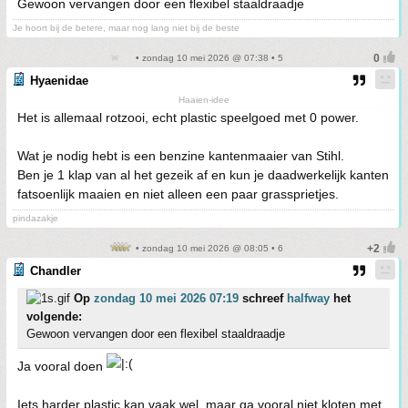
Gewoon vervangen door een flexibel staaldraadje
Je hoort bij de betere, maar nog lang niet bij de beste
• zondag 10 mei 2026 @ 07:38 • 5
Hyaenidae
Haaien-idee
Het is allemaal rotzooi, echt plastic speelgoed met 0 power.
Wat je nodig hebt is een benzine kantenmaaier van Stihl.
Ben je 1 klap van al het gezeik af en kun je daadwerkelijk kanten
fatsoenlijk maaien en niet alleen een paar grassprietjes.
pindazakje
• zondag 10 mei 2026 @ 08:05 • 6
Chandler
Op
zondag 10 mei 2026 07:19
schreef
halfway
het
volgende:
Gewoon vervangen door een flexibel staaldraadje
Ja vooral doen
Iets harder plastic kan vaak wel, maar ga vooral niet kloten met