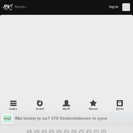
forum
log in
Index
Actief
MyAT
Nieuw
Dicht
Wat luister je nu? #70 Ondersteboven in sync
muz
1
2
3
4
5
6
7
8
9
10
11