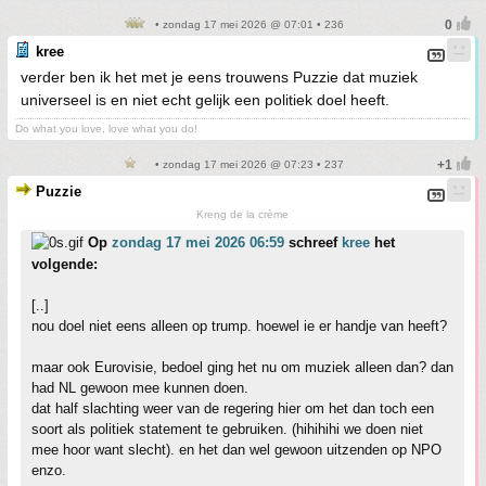
• zondag 17 mei 2026 @ 07:01 • 236
kree
verder ben ik het met je eens trouwens Puzzie dat muziek
universeel is en niet echt gelijk een politiek doel heeft.
Do what you love, love what you do!
• zondag 17 mei 2026 @ 07:23 • 237
Puzzie
Kreng de la crème
Op
zondag 17 mei 2026 06:59
schreef
kree
het
volgende:
[..]
nou doel niet eens alleen op trump. hoewel ie er handje van heeft?
maar ook Eurovisie, bedoel ging het nu om muziek alleen dan? dan
had NL gewoon mee kunnen doen.
dat half slachting weer van de regering hier om het dan toch een
soort als politiek statement te gebruiken. (hihihihi we doen niet
mee hoor want slecht). en het dan wel gewoon uitzenden op NPO
enzo.