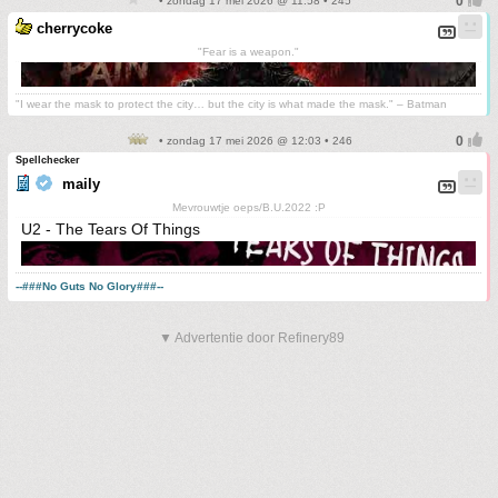
• zondag 17 mei 2026 @ 11:58 • 245
cherrycoke
"Fear is a weapon."
"I wear the mask to protect the city… but the city is what made the mask." – Batman
• zondag 17 mei 2026 @ 12:03 • 246
Spellchecker
maily
Mevrouwtje oeps/B.U.2022 :P
U2 - The Tears Of Things
--###No Guts No Glory###--
▼ Advertentie door Refinery89