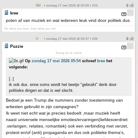
• zondag 17 mei 2026 @ 05:59 • 233
kree
poten af van muziek en wat iedereen leuk vind door politiek dus.
Do what you love, love what you do!
• zondag 17 mei 2026 @ 06:37 • 234
Puzzie
Kreng de la crème
Op
zondag 17 mei 2026 05:54
schreef
kree
het
volgende:
[..]
ik ook dus. enne soms wordt het beetje "gebruikt" denk door
politieke dingen en dat is wel slecht.
Bedoel je een Trump die nummers zonder toestemming van
artiesten gebruikt in zijn campagnes?
Ik weet niet echt wat je precies bedoelt ,maar muziek heeft
naast universele menselijke emoties/ervaringen(liefdesverdriet
,verlangen, relaties, romantiek) ook een verbinding met verzet,
protest en/of (anti) propaganda en dus ook politieke thema's,