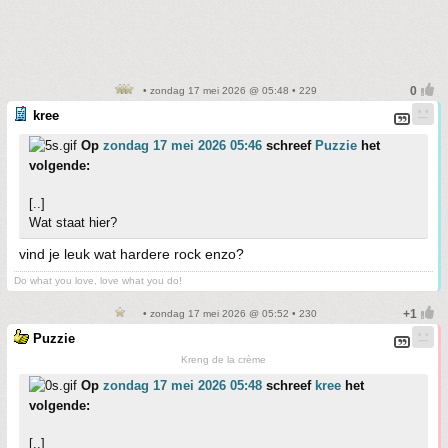
• zondag 17 mei 2026 @ 05:48 • 229
kree
Op
zondag 17 mei 2026 05:46
schreef
Puzzie
het
volgende:
[..]
Wat staat hier?
vind je leuk wat hardere rock enzo?
Do what you love, love what you do!
• zondag 17 mei 2026 @ 05:52 • 230
Puzzie
Kreng de la crème
Op
zondag 17 mei 2026 05:48
schreef
kree
het
volgende:
[..]