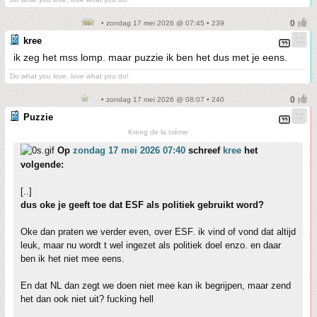
• zondag 17 mei 2026 @ 07:45 • 239
kree
ik zeg het mss lomp. maar puzzie ik ben het dus met je eens.
Do what you love, love what you do!
• zondag 17 mei 2026 @ 08:07 • 240
Puzzie
Kreng de la crème
Op
zondag 17 mei 2026 07:40
schreef
kree
het
volgende:
[..]
dus oke je geeft toe dat ESF als politiek gebruikt word?
Oke dan praten we verder even, over ESF. ik vind of vond dat altijd
leuk, maar nu wordt t wel ingezet als politiek doel enzo. en daar
ben ik het niet mee eens.
En dat NL dan zegt we doen niet mee kan ik begrijpen, maar zend
het dan ook niet uit? fucking hell