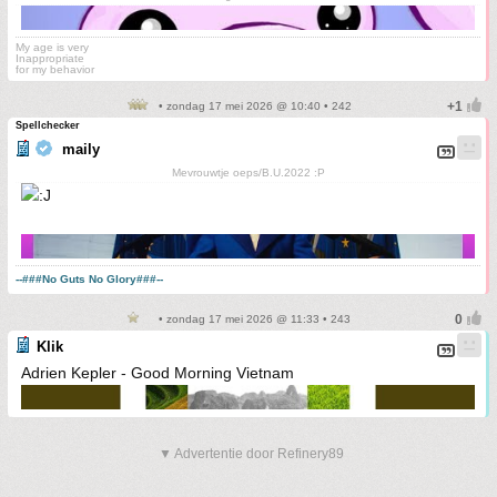
My age is very
Inappropriate
for my behavior
• zondag 17 mei 2026 @ 10:40 • 242
Spellchecker
maily
Mevrouwtje oeps/B.U.2022 :P
--###No Guts No Glory###--
• zondag 17 mei 2026 @ 11:33 • 243
Klik
Adrien Kepler - Good Morning Vietnam
▼ Advertentie door Refinery89