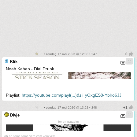
• zondag 17 mei 2026 @ 12:38 • 247
Klik
Noah Kahan - Dial Drunk
Playlist:
https://youtube.com/playl(...)&si=yOxgES8-Yblro6JJ
• zondag 17 mei 2026 @ 13:52 • 248
Divje
brr brr patapim
oh ah toma toma vem vem vem vem