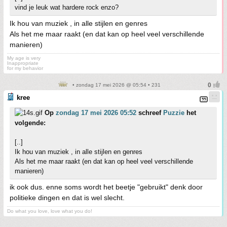
vind je leuk wat hardere rock enzo?
Ik hou van muziek , in alle stijlen en genres
Als het me maar raakt (en dat kan op heel veel verschillende
manieren)
My age is very
Inappropriate
for my behavior
• zondag 17 mei 2026 @ 05:54 • 231
kree
Op
zondag 17 mei 2026 05:52
schreef
Puzzie
het
volgende:
[..]
Ik hou van muziek , in alle stijlen en genres
Als het me maar raakt (en dat kan op heel veel verschillende
manieren)
ik ook dus. enne soms wordt het beetje "gebruikt" denk door
politieke dingen en dat is wel slecht.
Do what you love, love what you do!