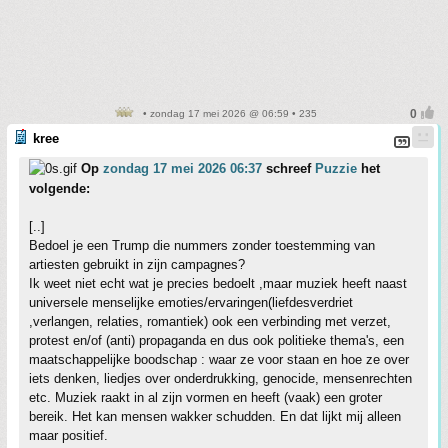
• zondag 17 mei 2026 @ 06:59 • 235
kree
Op
zondag 17 mei 2026 06:37
schreef
Puzzie
het
volgende:
[..]
Bedoel je een Trump die nummers zonder toestemming van
artiesten gebruikt in zijn campagnes?
Ik weet niet echt wat je precies bedoelt ,maar muziek heeft naast
universele menselijke emoties/ervaringen(liefdesverdriet
,verlangen, relaties, romantiek) ook een verbinding met verzet,
protest en/of (anti) propaganda en dus ook politieke thema's, een
maatschappelijke boodschap : waar ze voor staan en hoe ze over
iets denken, liedjes over onderdrukking, genocide, mensenrechten
etc. Muziek raakt in al zijn vormen en heeft (vaak) een groter
bereik. Het kan mensen wakker schudden. En dat lijkt mij alleen
maar positief.