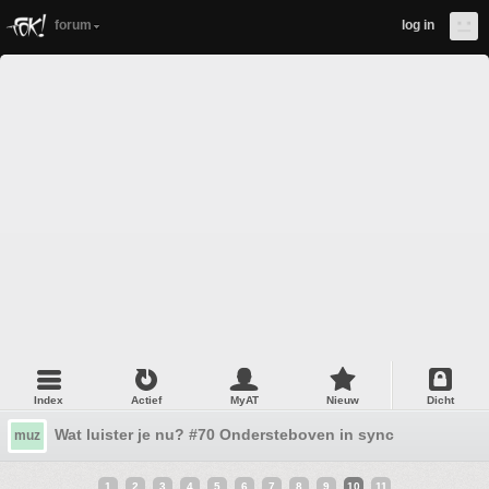
forum
log in
Index
Actief
MyAT
Nieuw
Dicht
Wat luister je nu? #70 Ondersteboven in sync
muz
1
2
3
4
5
6
7
8
9
10
11