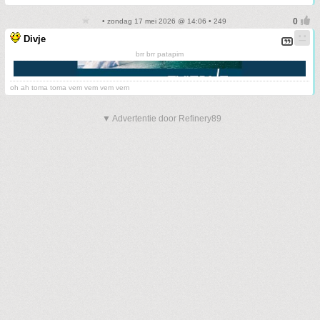
• zondag 17 mei 2026 @ 14:06 • 249
Divje
brr brr patapim
oh ah toma toma vem vem vem vem
▼ Advertentie door Refinery89