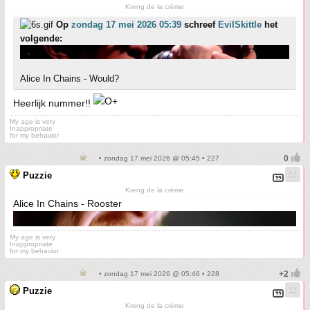
Kreng de la crème
Op
zondag 17 mei 2026 05:39
schreef
EvilSkittle
het
volgende:
Alice In Chains - Would?
Heerlijk nummer!!
My age is very
Inappropriate
for my behavior
• zondag 17 mei 2026 @ 05:45 • 227
Puzzie
Kreng de la crème
Alice In Chains - Rooster
My age is very
Inappropriate
for my behavior
• zondag 17 mei 2026 @ 05:46 • 228
Puzzie
Kreng de la crème