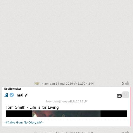
• zondag 17 mei 2026 @ 11:52 • 244
Spellchecker
maily
Mevrouwtje oeps/B.U.2022 :P
Tom Smith - Life is for Living
--###No Guts No Glory###--