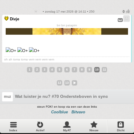
• zondag 17 mei 2026 @ 14:11 • 250
Divje
brr brr patapim
oh ah toma toma vem vem vem vem
1
2
3
4
5
6
7
8
9
10
11
12
13
Wat luister je nu? #70 Ondersteboven in sync
muz
steun FOK! en koop via een van deze links
Coolblue
Bitvavo
Index
Actief
MyAT
Nieuw
Dicht