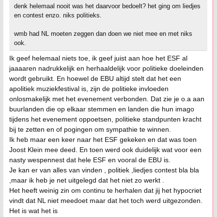
denk helemaal nooit was het daarvoor bedoelt? het ging om liedjes
en contest enzo. niks politieks.
wmb had NL moeten zeggen dan doen we niet mee en met niks
ook.
Ik geef helemaal niets toe, ik geef juist aan hoe het ESF al
jaaaaren nadrukkelijk en herhaaldelijk voor politieke doeleinden
wordt gebruikt. En hoewel de EBU altijd stelt dat het een
apolitiek muziekfestival is, zijn de politieke invloeden
onlosmakelijk met het evenement verbonden. Dat zie je o.a aan
buurlanden die op elkaar stemmen en landen die hun imago
tijdens het evenement oppoetsen, politieke standpunten kracht
bij te zetten en of pogingen om sympathie te winnen.
Ik heb maar een keer naar het ESF gekeken en dat was toen
Joost Klein mee deed. En toen werd ook duidelijk wat voor een
nasty wespennest dat hele ESF en vooral de EBU is.
Je kan er van alles van vinden , politiek ,liedjes contest bla bla
,maar ik heb je net uitgelegd dat het niet zo werkt .
Het heeft weinig zin om continu te herhalen dat jij het hypocriet
vindt dat NL niet meedoet maar dat het toch werd uitgezonden.
Het is wat het is