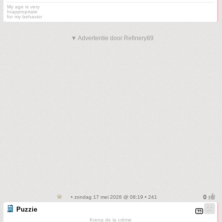
My age is very
Inappropriate
for my behavior
▼ Advertentie door Refinery89
• zondag 17 mei 2026 @ 08:19 • 241
Puzzie
Kreng de la crème