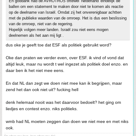
En goddank had de AVROTROS oftewel 'Nederland' eindelijk de
ballen om een statement te maken door niet te komen als reactie
op de deelname van Israël. Omdat zij het onverenigbaar achtten
met de publieke waarden van de omroep. Het is dus een beslissing
van de omroep, niet van de regering.
Hopelijk volgen meer landen. Israël zou niet eens mogen
deelnemen als het aan mij ligt .
dus oke je geeft toe dat ESF als politiek gebruikt word?
Oke dan praten we verder even, over ESF. ik vind of vond dat
altijd leuk, maar nu wordt t wel ingezet als politiek doel enzo. en
daar ben ik het niet mee eens.
En dat NL dan zegt we doen niet mee kan ik begrijpen, maar
zend het dan ook niet uit? fucking hell
denk helemaal nooit was het daarvoor bedoelt? het ging om
liedjes en contest enzo. niks politieks.
wmb had NL moeten zeggen dan doen we niet mee en met niks
ook.
Do what you love, love what you do!