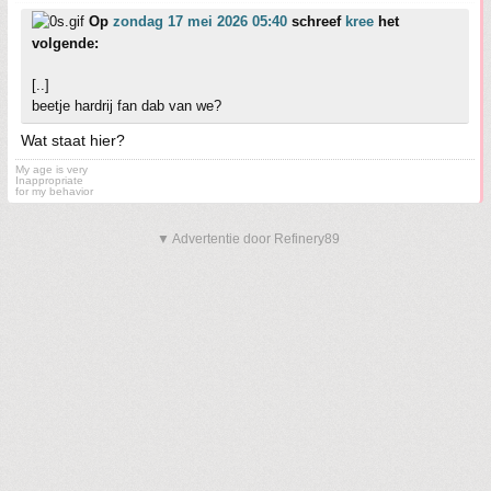
Op
zondag 17 mei 2026 05:40
schreef
kree
het
volgende:
[..]
beetje hardrij fan dab van we?
Wat staat hier?
My age is very
Inappropriate
for my behavior
▼ Advertentie door Refinery89