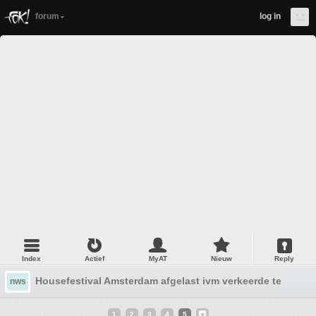
forum
log in
Index
Actief
MyAT
Nieuw
Reply
Housefestival Amsterdam afgelast ivm verkeerde tent
nws
1
2
3
4
5