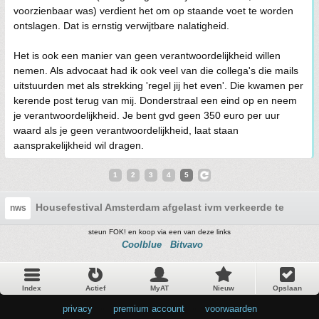
voorzienbaar was) verdient het om op staande voet te worden
ontslagen. Dat is ernstig verwijtbare nalatigheid.
Het is ook een manier van geen verantwoordelijkheid willen
nemen. Als advocaat had ik ook veel van die collega's die mails
uitstuurden met als strekking 'regel jij het even'. Die kwamen per
kerende post terug van mij. Donderstraal een eind op en neem
je verantwoordelijkheid. Je bent gvd geen 350 euro per uur
waard als je geen verantwoordelijkheid, laat staan
aansprakelijkheid wil dragen.
1
2
3
4
5
Housefestival Amsterdam afgelast ivm verkeerde tent
nws
steun FOK! en koop via een van deze links
Coolblue
Bitvavo
Index
Actief
MyAT
Nieuw
Opslaan
privacy
•
premium account
•
voorwaarden