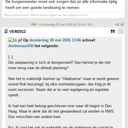
De burgemeester moet ook zorgen dat ze alle informatie tijdig
heeft om een goede beslissing te nemen.
Wees gehoorzaam. Alleen samen krijgen we de vrijheid eronder.
• donderdag 28 mei 2026 @ 15:36 • 102
VEM2012
Op
donderdag 28 mei 2026 13:46
schreef
Ambtenaar030
het volgende:
[..]
Die aanpassing is toch al doorgevoerd? Dan herstel je die niet
meer terug naar de default planning?
Nee het is makkelijk bashen op "Halalsema" maar er wordt gewoon
overal flink bezuinigd, bij elke overheidsorgaan, dan krijg je dit
soort excessen. Naast dat er te veel regelgeving en regulatie
speelt.
Ik had een heel betoog geschreven over waar dit begint in Den
Haag. Maar ik denk dat dit niet gewaardeerd zal worden in NWS.
Dus misschien een andere keer.
P.s: Ik vind het ook te makkelijk om de ambtenaar de schuld te