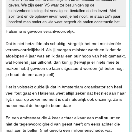
geven. We zijn geen VS waar ze bezuinigen op de
luchtverkeersleiding dat vervolgens tientallen doden levert. Met
zo'n tent en de opbouw ervan weet je het nooit, er staan zo'n paar
honderd man onder en wie weet begeeft de stalen constructie het
Halsema is gewoon verantwoordelijk.
Dat is niet hetzelfde als schuldig. Vergelijk het met ministeriële
verantwoordelijkheid. Als jij morgen minister wordt en ik dat de
afgelopen 4 jaar was en ik daar een puinhoop van heb gemaakt,
wat komend jaar uitkomt, dan kun jij (terwijl je er niets mee te
maken hebt) gewoon de laan uitgestuurd worden (of beter nog:
je houdt de eer aan jezelf).
Het is volstrekt duidelijk dat in Amsterdam organisatorisch heel
veel fout gaat en Halsema weet altijd zeker dat het niet aan haar
ligt, maar op zeker moment is dat natuurlijk ook onzinnig. Ze is
nu eenmaal de hoogste boom daar.
En een ambtenaar die 4 keer achter elkaar een mail stuurt en
niet de tegenwoordigheid van geest heeft om eens achter die
mail aan te bellen (met gevolg een miljoenenschade, wat