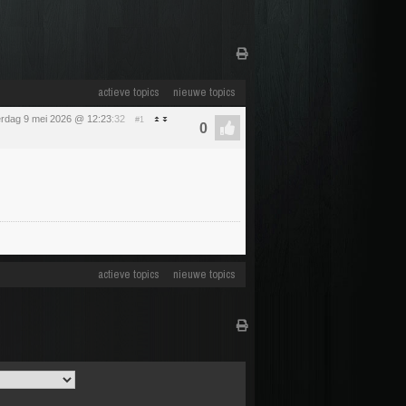
actieve topics
nieuwe topics
erdag 9 mei 2026 @ 12:23
:32
#1
actieve topics
nieuwe topics