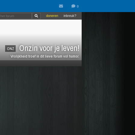
doneren
inbreuk?
Onzin voor je leven!
ONZ
Vrolijkheid troef in dit lieve forum vol humor.