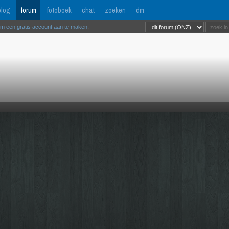
log
forum
fotoboek
chat
zoeken
dm
om een gratis account aan te maken
.