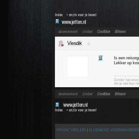
Index
»
onzin voor je leven!
www.jetten.nl
abonnement
Unibet
Coolblue
Bitvavo
Viesdik
Is een reisorg
Lekker op kos
Zonder het woord
Als je niet kan r
abonnement
Unibet
Coolblue
Bitvavo
www.jetten.nl
Index
»
onzin voor je leven!
PRIVACYBELEID
|
ALGEMENE VOORWAARDE