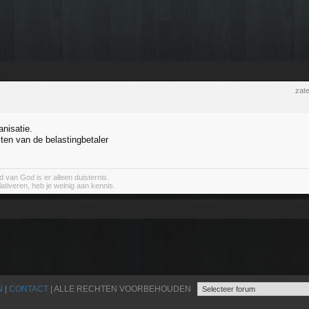
zat
anisatie.
ten van de belastingbetaler
 van God is er alleen duisternis.
elativeren, heb je weinig aan kennis.
N
|
CONTACT
| ALLE RECHTEN VOORBEHOUDEN