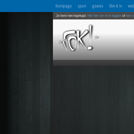
frontpage
sport
games
film & tv
web
Je bent niet ingelogd.
Klik hier om in te loggen
of
hier 