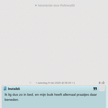
▼ Advertentie door Refinery89
• zaterdag 9 mei 2026 @ 06:20 • 1
Invisibli
Ik lig dus zo in bed, en mijn buik heeft allemaal praatjes daar
beneden.