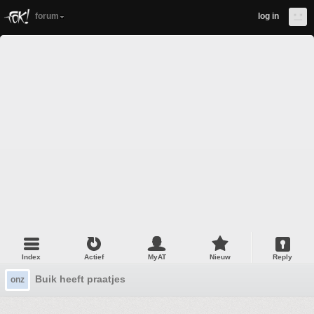
forum
log in
Index
Actief
MyAT
Nieuw
Reply
Buik heeft praatjes
onz