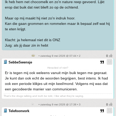
Ik heb hem net chocomelk en zo'n nature reep gevoerd. Lijkt
erop dat buik dat niet blieft zo op de ochtend.
Maar op mij maakt hij niet zo'n indruk hoor.
Kan die gaan grommen en rommelen maar ik bepaal zelf wat hij
te eten krijgt.
Klacht: ja helemaal niet dit is ONZ
Juig: als jij daar zin in hebt
• zaterdag 9 mei 2026 @ 07:44 • 2
SebbeSwensje
Heraclied of niet?
Er is tegen mij ook weleens vanuit mijn buik tegen me gepraat.
Je kunt dan ook echt de woorden begrijpen, best intens. Ik had
ook een periode klikjes uit mijn keel/mond. Volgens mij was dat
een gecodeerde manier van communiceren.
That's the drugs talking and truth be told, I like what they're saying.
• zaterdag 9 mei 2026 @ 17:38 • 3
Telefoonvork