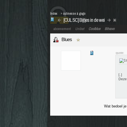
Index
»
culinesse à gogo
[CUL SC] Bijtjes in de wei
abonnement
Unibet
Coolblue
Bitvavo
Blues
quote:
[..]
Deze 
Wat bedoel je 