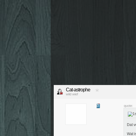
Cat-astrophe
wild wief
quote:
Dat v
Wat i