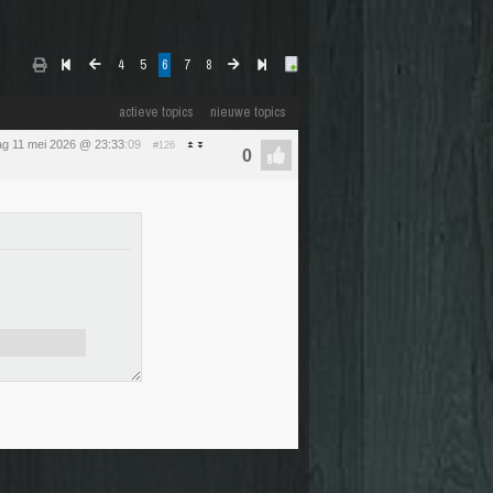
4
5
6
7
8
actieve topics
nieuwe topics
g 11 mei 2026 @ 23:33
:09
#126