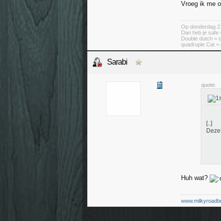
Vroeg ik me o
Op donderdag 21 
Dan heb je safe
Double dutch = 
quadruple Cat = 
Sarabi
quote:
[..]
Deze 
Huh wat?
www.milkyroadbr