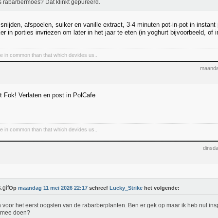
s rabarbermoes? Dat klinkt gepureerd.
 snijden, afspoelen, suiker en vanille extract, 3-4 minuten pot-in-pot in insta
r in porties invriezen om later in het jaar te eten (in yoghurt bijvoorbeeld, of
e in common than that which devides us..
maanda
t Fok! Verlaten en post in PolCafe
e in common than that which devides us..
dinsd
Op
maandag 11 mei 2026 22:17
schreef
Lucky_Strike
het volgende:
n voor het eerst oogsten van de rabarberplanten. Ben er gek op maar ik heb nul inspi
 mee doen?