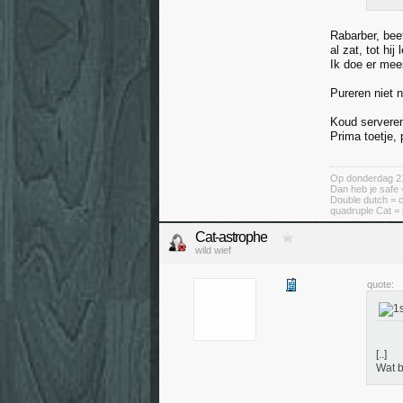
Rabarber, bee
al zat, tot hij
Ik doe er mees
Pureren niet n
Koud servere
Prima toetje,
Op donderdag 21 
Dan heb je safe
Double dutch = 
quadruple Cat = 
Cat-astrophe
wild wief
quote:
[..]
Wat b