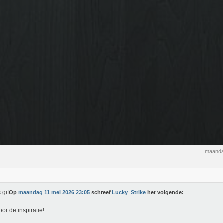
maanda
Op
maandag 11 mei 2026 23:05
schreef
Lucky_Strike
het volgende:
oor de inspiratie!