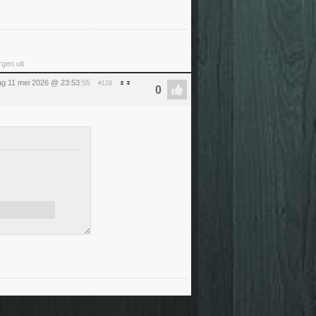
rgen uit
g 11 mei 2026 @ 23:53
:55
#129