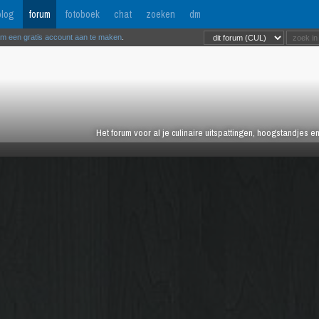
log
forum
fotoboek
chat
zoeken
dm
om een gratis account aan te maken
.
Het forum voor al je culinaire uitspattingen, hoogstandjes 